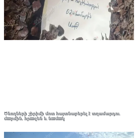
Ծնողների շիրիմի մոտ հայտնաբերել է տղամարդու
մшրմին, հրшզեն և նшմшկ