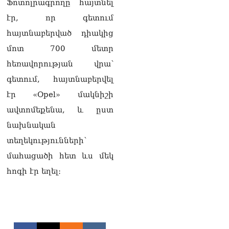
Ֆոտոլրագրողը հայտնել
Փաշինյանը հասկացրել է,
որ Հայաստանին
էր, որ գետում
Եվրամիության հետ
հայտնաբերված դիակից
մերձեցման մղել է
Լուկաշենկոն
մոտ 700 մետր
07.08.2026
հեռավորության վրա՝
ՀՀ–ի համար ԵԱՏՄ–ի հետ
գետում, հայտնաբերվել
համագործակցության
էր «Opel» մակնիշի
խորացումը
առաջնահերթություն է.
ավտոմեքենա, և ըստ
Փաշինյան
նախնական
07.08.2026
տեղեկությունների՝
ՀԲԸՄ-ն կոչ է անում
մահացածի հետ ևս մեկ
կասեցնել քրեական
վարույթը, որը հակասում է
հոգի էր եղել։
մեր պատմական
ավանդույթներին
07.08.2026
Քննչական կոմիտեն
արձագանքել է Աննա