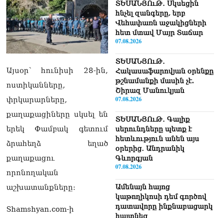
ՏԵՍԱՆՅՈւԹ․ Սկսեցին
հնչել զանգերը, երբ
Վեհափառն աջակիցների
հետ մտավ Մայր Տաճար
07.08.2026
ՏԵՍԱՆՅՈւԹ․
Այսօր՝ հունիսի 28-ին,
Հակասաֆարովյան օրենքը
թշնամանքի մասին չէ.
ոստիկանները,
Շիրազ Մանուկյան
07.08.2026
փրկարարները,
քաղաքացիները սկսել են
ՏԵՍԱՆՅՈւԹ․ Գալիք
երեկ Փամբակ գետում
սերունդները պետք է
հետևություն անեն այս
ձրահեղձ եղած
օրերից․ Անդրանիկ
քաղաքացու
Գևորգյան
07.08.2026
որոնողական
Ամենայն հայոց
աշխատանքները։
կաթողիկոսի դեմ գործով
դատավորը ինքնաբացարկ
Shamshyan.com-ի
հայտնեց