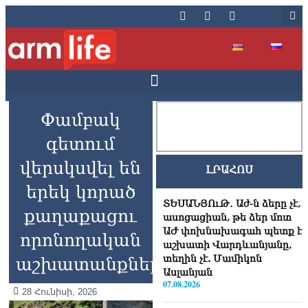
Փամբակ
գետում
վերսկսվել են
ԼՐԱՀՈՍ
երեկ կորած
ՏԵՍԱՆՅՈւԹ․ Աժ-ն ձերը չէ,
քաղաքացու
ասոցացիան, թե ձեր մոտ
ԱԺ փոխնախագահ պետք է
որոնողական
աշխատի Վարդևանյանը,
տեղին չէ. Մամիկոն
աշխատանքները
Ասլանյան
07.08.2026
28 Հունիսի, 2026