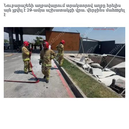
Նուբարաշենի աղբավայրում տրակտորով աղբը հրելիս
այն լցվել է 29-ամյա աշխատակցի վրա. վերջինս մաhшցել
է