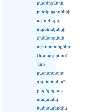
07.08.2026
բազմոցների,
բազկաթոռների,
Ռուսաստանը
ահազանգում է, որ կարող է
աթոռների,
դադարել զբոսաշրջային
ռեսուրսի հոսքը դեպի
ներքնակների
Հայաստան․ ինչ տեղի
կունենա
քիմմաքրման
07.08.2026
աշխատանքներ:
Միշուստինը «ոտքի վրա»
Օգտագործում
շփվել է Փաշինյանի հետ
07.08.2026
ենք
ՏԵՍԱՆՅՈւԹ․ Այսօր մեր
բացառապես
ամոթի օրն է,
խայտառակություն է՝
գերմանական
դատում են Վեհափառին.
բարձրորակ,
Մարիաննա
Ղահրամանյան
անվտանգ,
07.08.2026
հակաալերգիկ
Եկեղեցու հեղինակության