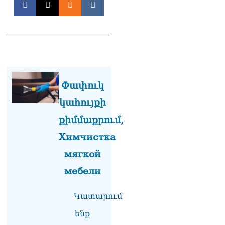
Հակոբյանին
07.08.2026
Նիկոլ Փաշինյանի քավոր
մարզպետն ավելի քան 5
տարում ոչ մի ասուլիս չի
տվել. Ոսկան Սարգսյան
07.08.2026
Փափուկ
ՄԱԿ Գլխավոր
կահույքի
քարտուղարի ուղերձը
քիմմաքրում,
Փաշինյանին
արտահայտում է թերեւս
Химчистка
համաշխարհային
անցուդարձում շատ բան
мягкой
որոշող կենտրոնների
мебели
տրամադրություններ
07.08.2026
Կատարում
Դուք էլ մի դատվեք, դուք
մի անգամ դատվել եք.
ենք
Ղազինյանը՝ ՔՊ–ականին