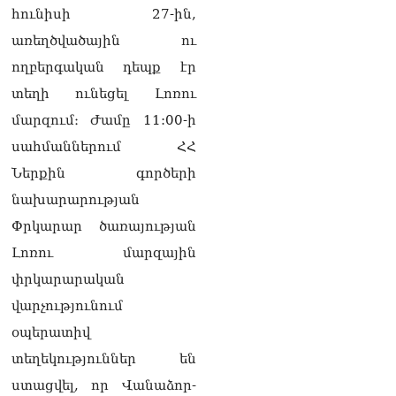
լրագրողը՝ Էդգար
հունիսի 27-ին,
Ղազարյանին
առեղծվածային ու
07.08.2026
ողբերգական դեպք էր
ՏԵՍԱՆՅՈւԹ․ Փաշինյանը
տեղի ունեցել Լոռու
հայտարարել է, որ
Եվրամիությունը
մարզում։ Ժամը 11:00-ի
Հայաստանի վրա
սահմաններում ՀՀ
ազդեցության լծակներ
չունի
Ներքին գործերի
07.08.2026
նախարարության
ՏԵՍԱՆՅՈւԹ․ «Ցավոք,
Փրկարար ծառայության
լոգիստիկ խնդիրների
Լոռու մարզային
պատճառով մեր
փոխադարձ առևտրի
փրկարարական
ծավալն այնքան էլ մեծ չէ»․
վարչությունում
Նիկոլ Փաշինյանը՝
Ղրղզստանի նախագահին
օպերատիվ
07.08.2026
տեղեկություններ են
Տիկի՜ն Ղազարյան, ցույց
ստացվել, որ Վանաձոր-