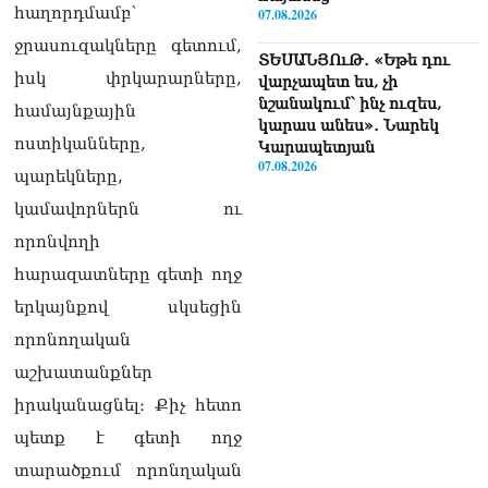
հաղորդմամբ՝
07.08.2026
ջրասուզակները գետում,
ՏԵՍԱՆՅՈւԹ․ «Եթե դու
իսկ փրկարարները,
վարչապետ ես, չի
նշանակում՝ ինչ ուզես,
համայնքային
կարաս անես»․ Նարեկ
ոստիկանները,
Կարապետյան
07.08.2026
պարեկները,
կամավորներն ու
Խայտառակություն է, մի
հատ ուշադիր լսեք՝
որոնվողի
Ամենայն Հայոց
հարազատները գետի ողջ
Կաթողիկոսի դատ.
Տիգրան Աբրահամյան
երկայնքով սկսեցին
07.08.2026
որոնողական
ՏԵՍԱՆՅՈւԹ․ «Վեհափառ,
աշխատանքներ
վեհափառ»
իրականացնել։ Քիչ հետո
վանկարկումների ու
հավատավոր ժողովրդի
պետք է գետի ողջ
հոծ բազմության միջով
տարածքում որոնղական
Կաթողիկոսը մտավ