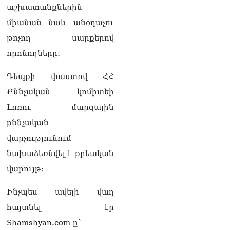
դատարան
աշխատանքներին
07.08.2026
միանան նաև անօդաչու
Ռուսաստանում հայտնել
թռչող սարքերով
են, որ կանխել են
որոնողները։
Հայաստան 16 մլն ռուբլու
ապօրինի արտահանումը
07.08.2026
Դեպքի փաստով ՀՀ
Քննչական կոմիտեի
Ուղիղ միացում․ ԱՄՈԹԻ
ՕՐ․ Կաթողիկոսի գործով
Լոռու մարզային
դատական առաջին նիստը
քննչական
07.08.2026
վարչությունում
ՏԵՍԱՆՅՈւԹ․ «Այսօր ձեզ
նախաձեռնվել է քրեական
համար ազգային ամոթի
օ՞ր է»․ լրագրողը՝ ՔՊ-
վարույթ։
ական պատգամավոր
Ռուզաննա Երեմյանին
Ինչպես ավելի վաղ
07.08.2026
հայտնել էր
ՏԵՍԱՆՅՈւԹ․ «Հնարավո՞ր
Shamshyan.com-ը՝
է զրկվեք մանդատից»․