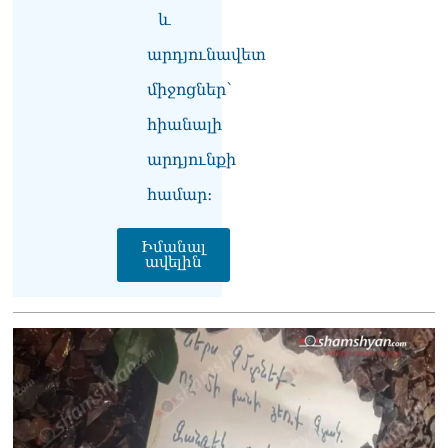
և նրա հոգևոր
և
առաքելության դեմ
արդյունավետ
ուղղված ՀՀ
իշխանությունների
միջոցներ՝
գործողությունները
հակասահմանադրական
հիանալի
են և հակազգային. ՀՅԴ
Բյուրո
արդյունքի
07.08.2026
համար։
Ծնողների շիրիմի մոտ
հայտնաբերել է
Իմանալ
տղամարդու մшրմին,
ավելին
հրшզեն և նшմшկ
07.08.2026
ՏԵՍԱՆՅՈւԹ․ ՔՊ-ն այսօր
դատում է ձեր խիղճը,
նրանց, ովքեր Հուդայի
ճանապարհով չեն գնացել.
Գառնիկ Դավթյան
07.08.2026