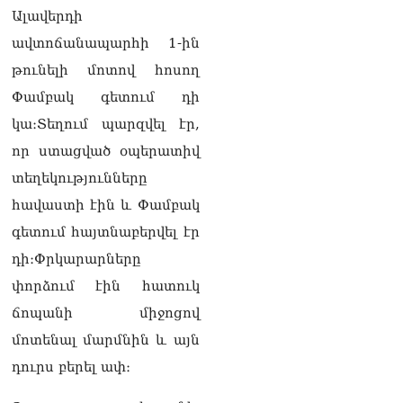
տվե՜ք այն էջը, որտեղ
Ալավերդի
գրված է Ուժեղ
Հայաստանի անունը, չեք
ավտոճանապարհի 1-ին
կարող, որովհետև նման էջ
թունելի մոտով հոսող
այդ զեկույցում գոյություն
չունի. Ղահրամանյանը՝
Փամբակ գետում դի
Ղազարյանի
կա։Տեղում պարզվել էր,
հայտարարության մասին
07.08.2026
որ ստացված օպերատիվ
տեղեկությունները
ՏԵՍԱՆՅՈւԹ․ Իմ
ընտանիքը փող չունի, իմ
հավաստի էին և Փամբակ
աշխատավարձով է
գետում հայտնաբերվել էր
ապրում. Թագուհի
Ղազարյանը հուզվեց
դի։Փրկարարները
07.08.2026
փորձում էին հատուկ
Ինչու ԱՄՆ նախագահ
ճոպանի միջոցով
Թրամփը Ուկրաինային
մոտենալ մարմնին և այն
«Պատրիոտ» հրթիռներ չի
տրամադրի
դուրս բերել ափ։
07.08.2026