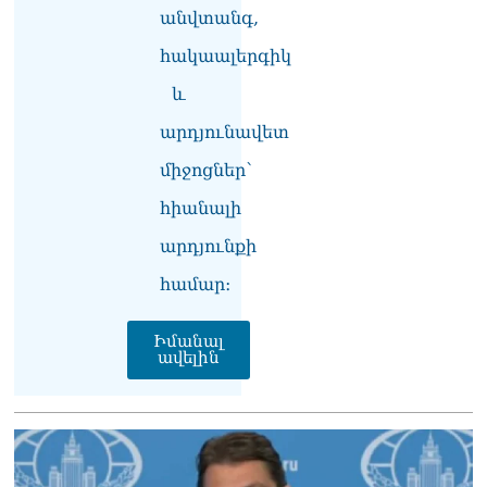
տղամարդը ծանր
անվտանգ,
վիճակում տեղափոխվել է
հակաալերգիկ
հիվանդանոց
06.08.2026
և
Չեմ կարող մեկնաբանել
արդյունավետ
Հաջիևի խոսքը. ասել ենք,
որ Սահմանադրության
միջոցներ՝
նախագիծ ենք մշակում.
հիանալի
նախարար Գալյան
06.08.2026
արդյունքի
Նիկոլ Փաշինյանը մեկնել է
համար։
Ղրղզստանի
Հանրապետություն
06.08.2026
Իմանալ
ավելին
ՏԵՍԱՆՅՈւԹ․
Սրբազանների, Սամվել
Կարապետյանի
կալանքները եղել են
ապօրինի, չեք կարող իմ
հետ չհամաձայնվել․ Արամ