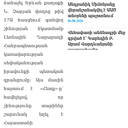
ճանաչել Երևան քաղաքի
Անդրանիկ Սիմոնյանը
վերանշանակվել է ԱԱԾ
Ն. Զարյան փողոց թիվ
տնօրենի պաշտոնում
17Ա հասցեում գտնվող
06.08.2026
շինության նկատմամբ
Վեհափառի անձնագրի մեջ
Լեռնային Ղարաբաղի
գրված է՝ Գարեգին Բ.
Արամ Վարդևանյանի
Հանրապետության
պատասխանը
կառավարության
06.08.2026
սեփականության
«Ուժեղ Հայաստան»-ն ԱԺ-
իրավունքի պետական
ից ստացած
պարգևավճարներն
գրանցումը։ Այս մասին
ուղղելու է բացառապես
հայտում է «Հետք»-ը՝
բարեգործությանը, մեր
հայրենակիցների
հավելելով, որ
խնդիրների լուծմանը, որը
շինությունը տարիներ
լինելու է թափանցիկ. Արամ
Վարդևանյան
շարունակ եղել է
06.08.2026
Հայաստանի