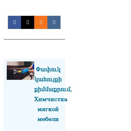
լուծենք, ասեք՝ մի քանի
ամսվա մեջ ՀՀ-ն 29 800-ից
ո՞նց դարձավ 29 743 քկմ
06.08.2026
ՏԵՍԱՆՅՈւԹ․ «Մենք մեր
խոսքը դեռ կասենք»․
Դավիթ Իշխանյան
06.08.2026
ՏԵՍԱՆՅՈւԹ․ Աբսուրդ
մեկ՝ դատարանը ո՞նց
Փափուկ
կարող է միջամտել
կահույքի
Եկեղեցու գործին, մի հատ
էլ ասում են՝ չի կատարվում
քիմմաքրում,
վճիռը
06.08.2026
Химчистка
мягкой
Նորապատում գործող
բենզալցակայանում
мебели
պայթյուն է տեղի ունեցել.
կան վիրավորներ