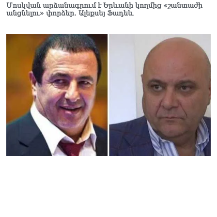
Ուղիղ միացում․ Ազգային
Մոսկվան արձանագրում է Երևանի կողմից «շանտաժի
անցնելու» փորձեր․ Ալեքսեյ Ֆադեև
ժողովը շարոնակում է իր
աշխատանքը
06.08.2026
Փաշինյանը
պաշտոնյաներին կոչ արեց
վերանայել աշխատանքի
մոտեցումները և
բարձրացնել
կառավարության
արդյունավետությունը
06.08.2026
Ռուսաստանից Հայաստան
Ադրբեջանի տարածքով
կուղարկեն ցորենի նոր
խմբաքանակ
06.08.2026
Ուղիղ միացում․ ՀՀ
կառավարության
հերթական նիստը