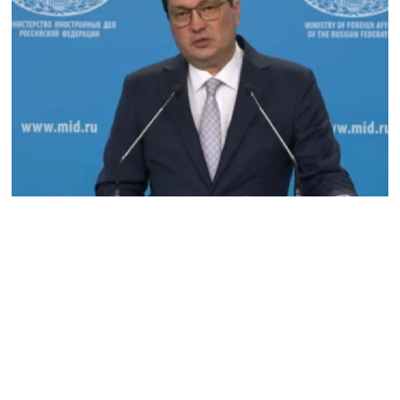
Վարդևանյան
06.08.2026
Ամենայն Հայոց
Կաթողիկոսը և 6
եպիսկոպոսները
մասնակցելու են
դատական առաջին
նիստին
06.08.2026
Վահագ Մարտիրոսյանը
որոնվում է որպես անհետ
կորած
06.08.2026
ԱԳՆ-ն 1 մլն դոլար
կստանա արտերկրում
Անկախության 35–ամյակի
միջոցառումների համար
06.08.2026