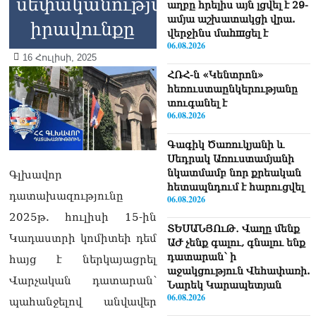
սեփականության
աղբը հրելիս այն լցվել է 29-
ամյա աշխատակցի վրա.
իրավունքը
վերջինս մաhшցել է
06.08.2026
16 Հուլիսի, 2025
ՀՌՀ-ն «Կենտրոն»
հեռուստաընկերությանը
տուգանել է
06.08.2026
Գագիկ Ծառուկյանի և
Սեդրակ Առուստամյանի
նկատմամբ նոր քրեական
Գլխավոր
հետապնդում է հարուցվել
դատախազությունը
06.08.2026
2025թ. հուլիսի 15-ին
ՏԵՍԱՆՅՈւԹ․ Վաղը մենք
Կադաստրի կոմիտեի դեմ
ԱԺ չենք գալու, գնալու ենք
դատարան՝ ի
հայց է ներկայացրել
աջակցություն Վեհափառի.
Վարչական դատարան՝
Նարեկ Կարապետյան
06.08.2026
պահանջելով անվավեր