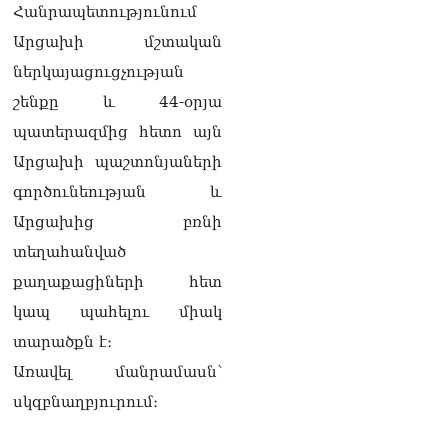
ՏԵՍԱՆՅՈւԹ․ «Ինձ թվում
Հանրապետությունում
էր՝ իրենք ուշքի կգան, բայց
Արցախի մշտական
դեռ շարունակում են».
Կարապետյանը՝
ներկայացուցչության
հոգևորականների դեմ
շենքը և 44-օրյա
քրեական գործընթացի
մասին
պատերազմից հետո այն
06.08.2026
Արցախի պաշտոնյաների
Հայաստանի ներկայիս
գործունեության և
իշխանությունը ձախողում
Արցախից բռնի
է թե՛ երկրի ներսում
ազգային
տեղահանված
համերաշխության
քաղաքացիների հետ
պահպանման, թե՛
արտաքին ճակատում հայ
կապ պահելու միակ
ժողովրդի շահերի
տարածքն է։
պաշտպանության գործը․
Մարիաննա
Առավել մանրամասն՝
Ղահրամանյան
06.08.2026
սկզբնաղբյուրում։
Եթե ուզում եք՝ ռեբուսը