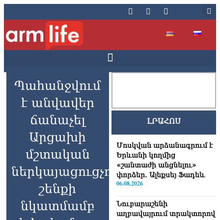
Պահանջվում
է անվավեր
ճանաչել
ԼՐԱՀՈՍ
Արցախի
Մոսկվան արձանագրում է
մշտական
Երևանի կողմից
«շանտաժի անցնելու»
ներկայացուցչության
փորձեր․ Ալեքսեյ Ֆադեև
06.08.2026
շենքի
նկատմամբ
Նուբարաշենի
աղբավայրում տրակտորով