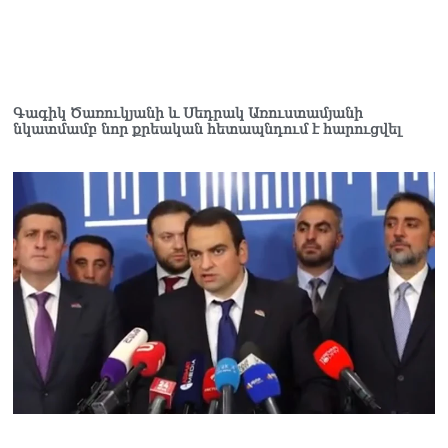
06.08.2026
Երկար ժամանակ լույս չի
լինելու Երևանում և բոլոր
մարզերում
Գագիկ Ծառուկյանի և Սեդրակ Առուստամյանի
06.08.2026
նկատմամբ նոր քրեական հետապնդում է հարուցվել
«Հրապարակ». Մեղրին
կարեւոր է` չի կարելի
«պռավալ տալ. Կենաց
մահու կռիվ ենք տալու»
06.08.2026