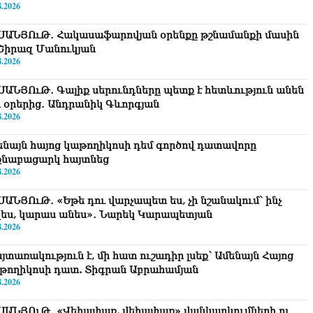
8.2026
ՍԱՆՅՈւԹ․ Հակասաֆարովյան օրենքը թշնամանքի մասին
. Շիրազ Մանուկյան
8.2026
ՍԱՆՅՈւԹ․ Գալիք սերունդները պետք է հետևություն անեն
ս օրերից․ Անդրանիկ Գևորգյան
8.2026
ենայն հայոց կաթողիկոսի դեմ գործով դատավորը
քնաբացարկ հայտնեց
8.2026
ՍԱՆՅՈւԹ․ «Եթե դու վարչապետ ես, չի նշանակում՝ ինչ
զես, կարաս անես»․ Նարեկ Կարապետյան
8.2026
յտառակություն է, մի հատ ուշադիր լսեք՝ Ամենայն Հայոց
թողիկոսի դատ. Տիգրան Աբրահամյան
8.2026
ՍԱՆՅՈւԹ․ «Վեհափառ, վեհափառ» վանկարկումների ու