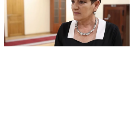
8.2026
–ի համար ԵԱՏՄ–ի հետ համագործակցության խորացումը
աջնահերթություն է. Փաշինյան
8.2026
ԸՄ-ն կոչ է անում կասեցնել քրեական վարույթը, որը
կասում է մեր պատմական ավանդույթներին
8.2026
նչական կոմիտեն արձագանքել է Աննա Հակոբյանին
8.2026
կոլ Փաշինյանի քավոր մարզպետն ավելի քան 5 տարում ոչ
ասուլիս չի տվել. Ոսկան Սարգսյան
8.2026
Կ Գլխավոր քարտուղարի ուղերձը Փաշինյանին
տահայտում է թերեւս համաշխարհային անցուդարձում
տ բան որոշող կենտրոնների տրամադրություններ
8.2026
ւք էլ մի դատվեք, դուք մի անգամ դատվել եք. Ղազինյանը՝