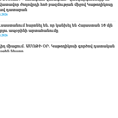
վատավոր ժողովրդի հոծ բազմության միջով Կաթողիկոսը
ավ դատարան
8.2026
ւսաստանում հայտնել են, որ կանխել են Հայաստան 16 մլն
ւբլու ապօրինի արտահանումը
8.2026
ղիղ միացում․ ԱՄՈԹԻ ՕՐ․ Կաթողիկոսի գործով դատական
աջին նիստը
8.2026
ՍԱՆՅՈւԹ․ «Այսօր ձեզ համար ազգային ամոթի օ՞ր է»․
ագրողը՝ ՔՊ-ական պատգամավոր Ռուզաննա Երեմյանին
8.2026
ՍԱՆՅՈւԹ․ «Հնարավո՞ր է զրկվեք մանդատից»․ լրագրողը՝
գար Ղազարյանին
8.2026
ՍԱՆՅՈւԹ․ Փաշինյանը հայտարարել է, որ Եվրամիությունը
յաստանի վրա ազդեցության լծակներ չունի