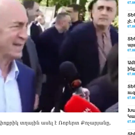
07.0
ՏԵ
չէ
07.0
ՏԵ
այ
07.0
Ամ
ին
07.0
ՏԵ
ու
07.0
Խա
Կա
07.0
մ փոքրիկ տղային ասել է Ռոբերտ Քոչարյանը,
ՏԵ