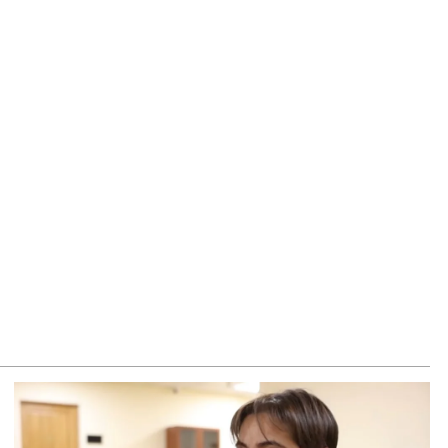
8.2026
ՍԱՆՅՈւԹ․ «Ցավոք, լոգիստիկ խնդիրների պատճառով մեր
խադարձ առևտրի ծավալն այնքան էլ մեծ չէ»․ Նիկոլ
շինյանը՝ Ղրղզստանի նախագահին
8.2026
ի՜ն Ղազարյան, ցույց տվե՜ք այն էջը, որտեղ գրված է Ուժեղ
յաստանի անունը, չեք կարող, որովհետև նման էջ այդ
կույցում գոյություն չունի. Ղահրամանյանը՝ Ղազարյանի
յտարարության մասին
8.2026
ՍԱՆՅՈւԹ․ Իմ ընտանիքը փող չունի, իմ աշխատավարձով է
րում. Թագուհի Ղազարյանը հուզվեց
8.2026
չու ԱՄՆ նախագահ Թրամփը Ուկրաինային «Պատրիոտ»
թիռներ չի տրամադրի
8.2026
շինյանը հասկացրել է, որ Հայաստանին Եվրամիության
տ մերձեցման մղել է Լուկաշենկոն