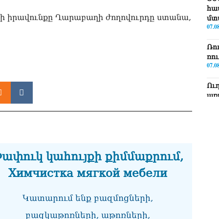
հա
ձի իրավունքը Ղարաբաղի ժողովուրդը ստանա,
մտ
07.0
Ռո
ռո
07.0
Ու
առ
07.0
ՏԵ
լր
07.0
ափուկ կահույքի քիմմաքրում,
ՏԵ
Химчистка мягкой мебели
Էդ
07.0
Կատարում ենք բազմոցների,
ՏԵ
Հա
բազկաթոռների, աթոռների,