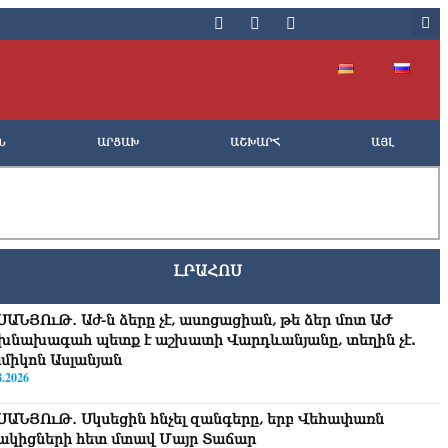
Ն
ԱՐՑԱԽ
ԱՇԽԱՐՀ
ԱՅԼ
ԼՐԱՀՈՍ
ՍԱՆՅՈւԹ․ Աժ-ն ձերը չէ, ասոցացիան, թե ձեր մոտ ԱԺ
խնախագահ պետք է աշխատի Վարդևանյանը, տեղին չէ.
միկոն Ասլանյան
8.2026
ՍԱՆՅՈւԹ․ Սկսեցին հնչել զանգերը, երբ Վեհափառն
ակիցների հետ մտավ Մայր Տաճար