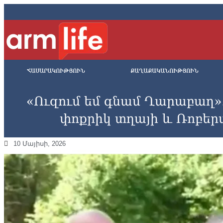
ՀԱՍԱՐԱԿՈՒԹՅՈՒՆ
ՔԱՂԱՔԱԿԱՆՈՒԹՅՈՒՆ
«Ուզում եմ գնամ Ղարաբաղ»․ «
փոքրիկ տղայի և Ռոբեր
10 Մայիսի, 2026