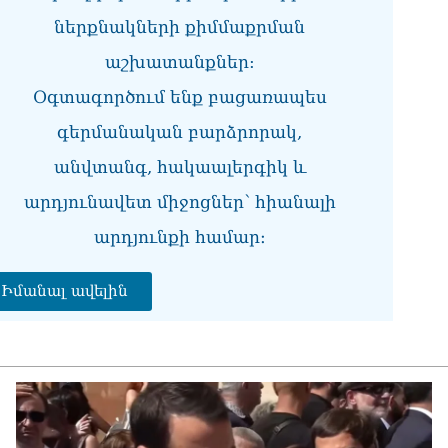
07.0
ներքնակների քիմմաքրման
ՏԵ
աշխատանքներ:
փո
Փա
Օգտագործում ենք բացառապես
07.0
գերմանական բարձրորակ,
Տիկ
Հա
անվտանգ, հակաալերգիկ և
զե
արդյունավետ միջոցներ՝ հիանալի
հա
07.0
արդյունքի համար։
ՏԵ
ապ
Իմանալ ավելին
07.0
Ին
հր
07.0
Փա
հե