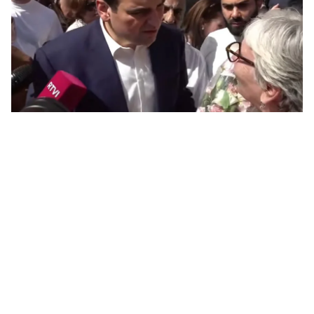
07.0
ՀՀ
առ
07.0
ՀԲ
հա
07.0
Քն
07.0
Նի
մի 
07.0
ՄԱ
ար
շա
07.0
Դո