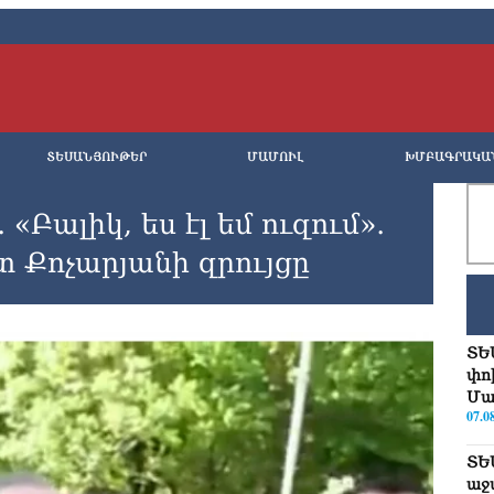
ՏԵՍԱՆՅՈՒԹԵՐ
ՄԱՄՈՒԼ
ԽՄԲԱԳՐԱԿԱ
Բալիկ, ես էլ եմ ուզում»․
տ Քոչարյանի զրույցը
ՏԵ
փո
Մա
07.0
ՏԵ
աջ