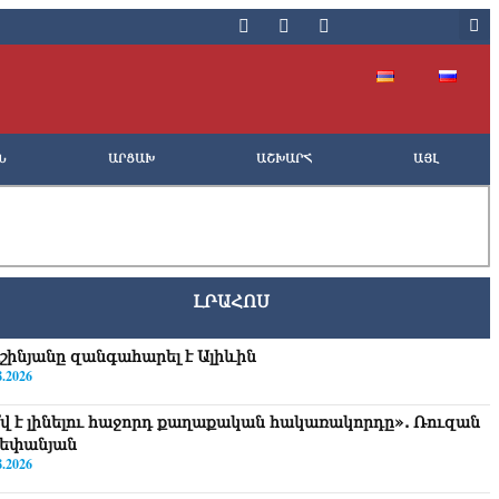
Ն
ԱՐՑԱԽ
ԱՇԽԱՐՀ
ԱՅԼ
ԼՐԱՀՈՍ
շինյանը զանգահարել է Ալիևին
8.2026
՞վ է լինելու հաջորդ քաղաքական հակառակորդը». Ռուզան
եփանյան
8.2026