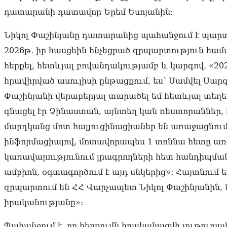
դատարանի դատավոր Երեմ Եսոյանին։
Նիկոլ Փաշինյանը դատարանից պահանջում է պարտ
2026թ․ իր հասցեին հնչեցրած զրպարտություն հ
հերքել, հետևյալ բովանդակությամբ և կարգով․ «20
հրավիրված ասուլիսի ընթացքում, ես՝ Սամվել Սա
Փաշինյանի վերաբերյալ տարածել եմ հետևյալ տեղե
գնացել էր Չինաստան, այնտեղ կան ռեստորաններ, 
մարդկանց մոտ հալյուցինացիաներ են առաջացնում։ Ի
ինֆորմացիայով, մոտավորապես 1 տոննա հետը առե
կառավարությունում լրագրողների հետ հանդիպման
ամբիոն, օգտագործում է այդ սնկերից»։ Հայտնում ե
զրպարտում են ՀՀ Վարչապետ Նիկոլ Փաշինյանին,
իրականությանը»։
Պահանջում է, որ հերքումն իրականացվի յութուբյա