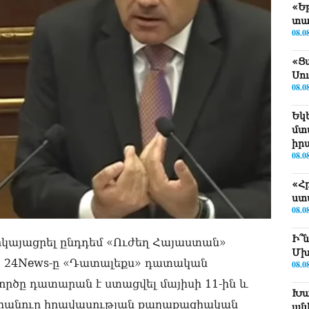
«Ե
տա
08.0
«Ց
Սո
08.0
Եկ
մտ
իր
08.0
«Հ
ստ
08.0
Ի՞
րկայացրել ընդդեմ «Ուժեղ Հայաստան»
Մխ
։ 24News-ը «Դատալեքս» դատական
08.0
րծը դատարան է ստացվել մայիսի 11-ին և
Խա
դհանուր իրավասության քաղաքացիական
ան