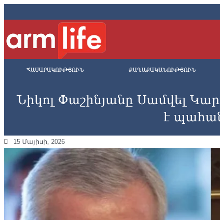
ՀԱՍԱՐԱԿՈՒԹՅՈՒՆ
ՔԱՂԱՔԱԿԱՆՈՒԹՅՈՒՆ
Նիկոլ Փաշինյանը Սամվել Կա
է պահա
15 Մայիսի, 2026