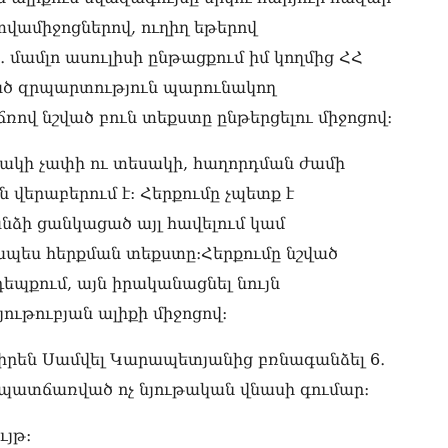
«Հ
վամիջոցներով, ուղիղ եթերով
դր
 մամլո ասուլիսի ընթացքում իմ կողմից ՀՀ
08.0
ծ զրպարտություն պարունակող
ՏԵ
ռով նշված բուն տեքստը ընթերցելու միջոցով։
փո
Մա
07.0
ակի չափի ու տեսակի, հաղորդման ժամի
 վերաբերում է: Հերքումը չպետք է
ՏԵ
աջ
ձի ցանկացած այլ հավելում կամ
07.0
ապես հերքման տեքստը։Հերքումը նշված
ՏԵ
պքում, այն իրականացնել նույն
չէ
յութուբյան ալիքի միջոցով։
07.0
 իրեն Սամվել Կարապետյանից բռնագանձել 6․
ՏԵ
այ
 պատճառված ոչ նյութական վնասի գումար։
07.0
ւյթ։
Ամ