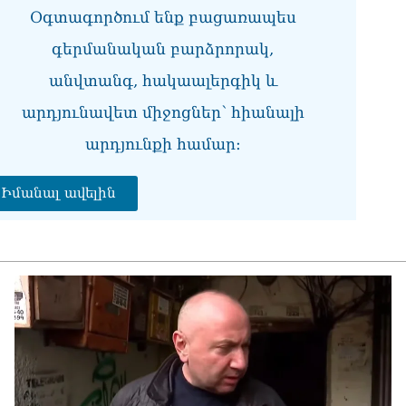
Օգտագործում ենք բացառապես
ՏԵ
գերմանական բարձրորակ,
լր
07.0
անվտանգ, հակաալերգիկ և
ՏԵ
արդյունավետ միջոցներ՝ հիանալի
Էդ
07.0
արդյունքի համար։
ՏԵ
Իմանալ ավելին
Հա
07.0
ՏԵ
փո
Փա
07.0
Տիկ
Հա
զե
հա