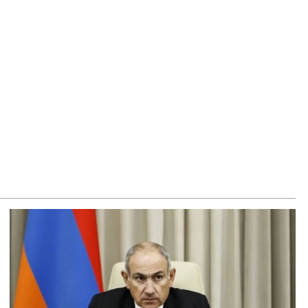
ՍԱՆՅՈւԹ․ «Այսօր ձեզ համար ազգային ամոթի օ՞ր է»․
ագրողը՝ ՔՊ-ական պատգամավոր Ռուզաննա Երեմյանին
8.2026
ՍԱՆՅՈւԹ․ «Հնարավո՞ր է զրկվեք մանդատից»․ լրագրողը՝
գար Ղազարյանին
8.2026
ՍԱՆՅՈւԹ․ Փաշինյանը հայտարարել է, որ Եվրամիությունը
յաստանի վրա ազդեցության լծակներ չունի
8.2026
ՍԱՆՅՈւԹ․ «Ցավոք, լոգիստիկ խնդիրների պատճառով մեր
խադարձ առևտրի ծավալն այնքան էլ մեծ չէ»․ Նիկոլ
շինյանը՝ Ղրղզստանի նախագահին
8.2026
ի՜ն Ղազարյան, ցույց տվե՜ք այն էջը, որտեղ գրված է Ուժեղ
յաստանի անունը, չեք կարող, որովհետև նման էջ այդ
կույցում գոյություն չունի. Ղահրամանյանը՝ Ղազարյանի
յտարարության մասին