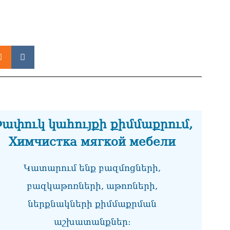
ին
07.0
ՏԵ
ու
07.0
Խա
Կա
07.0
ՏԵ
ափուկ կահույքի քիմմաքրում,
հա
մտ
Химчистка мягкой мебели
07.0
Կատարում ենք բազմոցների,
Ռո
ռո
բազկաթոռների, աթոռների,
07.0
ներքնակների քիմմաքրման
Ու
առ
աշխատանքներ:
07.0