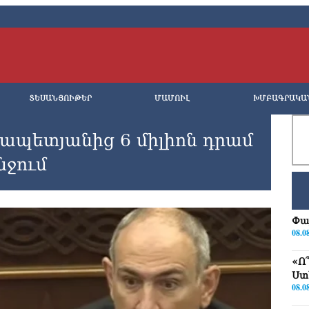
ՏԵՍԱՆՅՈՒԹԵՐ
ՄԱՄՈՒԼ
ԽՄԲԱԳՐԱԿԱ
րապետյանից 6 միլիոն դրամ
նջում
Փա
08.0
«Ո
Ստ
08.0