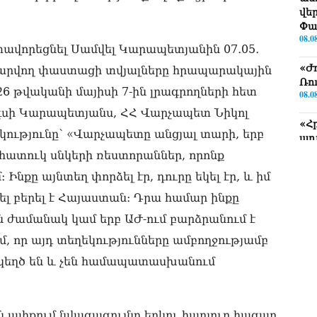
վե
Փա
08.0
ավորեցնել Սամվել Կարապետյանին 07․05․
«Ժ
ամարվող փաստացի տվյալները հրապարակային
Ռո
26 թվականի մայիսի 7-ին լրագրողների հետ
08.0
րգսի Կարապետյանս, ՀՀ Վարչապետ Նիկոլ
«Հ
կությունը՝ «Վարչապետը անցյալ տարի, երբ
ադ
08.0
հատուկ սնկերի ռեստորաններ, որոնք
նքը այնտեղ փորձել էր, դուրը եկել էր, և իմ
«Հ
հա
լ բերել է Հայաստան։ Դրա համար ինքը
08.0
 ժամանակ կամ երբ ԱԺ-ում բարձրանում է
«Հ
մ, որ այդ տեղեկությունները ամբողջությամբ
08.0
 կեղծ են և չեն համապատասխանում
«Ժ
խմ
08.0
ն ալիքում նվազագույնը երկու հարյուր հազար