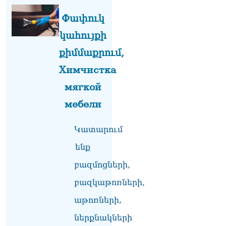
ՏԵՍԱՆՅՈւԹ․ «Ինձ թվում
էր՝ իրենք ուշքի կգան, բայց
Փափուկ
դեռ շարունակում են».
Կարապետյանը՝
կահույքի
հոգևորականների դեմ
քիմմաքրում,
քրեական գործընթացի
մասին
Химчистка
06.08.2026
мягкой
Հայաստանի ներկայիս
իշխանությունը ձախողում
мебели
է թե՛ երկրի ներսում
ազգային
Կատարում
համերաշխության
պահպանման, թե՛
ենք
արտաքին ճակատում հայ
ժողովրդի շահերի
բազմոցների,
պաշտպանության գործը․
բազկաթոռների,
Մարիաննա
Ղահրամանյան
աթոռների,
06.08.2026
ներքնակների
Եթե ուզում եք՝ ռեբուսը