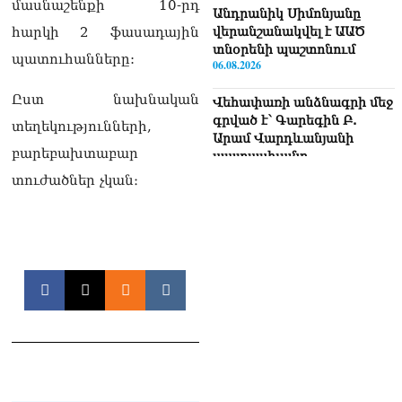
մասնաշենքի 10-րդ
Անդրանիկ Սիմոնյանը
վերանշանակվել է ԱԱԾ
հարկի 2 ֆասադային
տնօրենի պաշտոնում
պատուհանները:
06.08.2026
Ըստ նախնական
Վեհափառի անձնագրի մեջ
գրված է՝ Գարեգին Բ.
տեղեկությունների,
Արամ Վարդևանյանի
բարեբախտաբար
պատասխանը
06.08.2026
տուժածներ չկան։
«Ուժեղ Հայաստան»-ն ԱԺ-
ից ստացած
պարգևավճարներն
ուղղելու է բացառապես
բարեգործությանը, մեր
հայրենակիցների
խնդիրների լուծմանը, որը
լինելու է թափանցիկ. Արամ
Վարդևանյան
06.08.2026