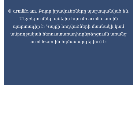
06.08.2026
© armlife.am: Բոլոր իրավունքները պաշտպանված են:
Երկար ժամանակ լույս չի
Մեջբերումներ անելիս հղումը armlife.am-ին
լինելու Երևանում և բոլոր
պարտադիր է: Կայքի հոդվածների մասնակի կամ
մարզերում
ամբողջական հեռուստառադիոընթերցումն առանց
06.08.2026
armlife.am-ին հղման արգելվում է:
«Հրապարակ». Մեղրին
կարեւոր է` չի կարելի
«պռավալ տալ. Կենաց
մահու կռիվ ենք տալու»
06.08.2026
armlife@internet.ru