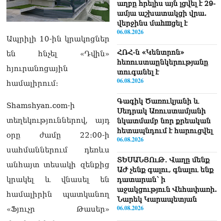
աղբը հրելիս այն լցվել է 29-
ամյա աշխատակցի վրա.
վերջինս մաhшցել է
06.08.2026
Ապրիլի 10-ին կրակոցներ
ՀՌՀ-ն «Կենտրոն»
են հնչել «Դվին»
հեռուստաընկերությանը
հյուրանոցային
տուգանել է
06.08.2026
համալիրում։
Գագիկ Ծառուկյանի և
Shamshyan.com-ի
Սեդրակ Առուստամյանի
տեղեկություններով, այդ
նկատմամբ նոր քրեական
հետապնդում է հարուցվել
օրը ժամը 22։00-ի
06.08.2026
սահմաններում դեռևս
ՏԵՍԱՆՅՈւԹ․ Վաղը մենք
անհայտ տեսակի զենքից
ԱԺ չենք գալու, գնալու ենք
կրակել և վնասել են
դատարան՝ ի
աջակցություն Վեհափառի.
համալիրին պատկանող
Նարեկ Կարապետյան
06.08.2026
«Ֆյուչր Թասեր»