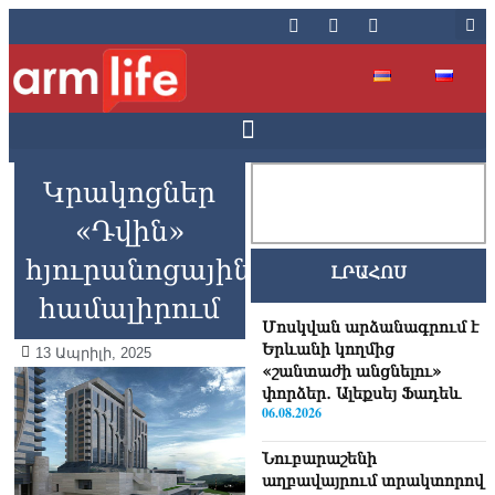
Կրակոցներ
«Դվին»
հյուրանոցային
ԼՐԱՀՈՍ
համալիրում
Մոսկվան արձանագրում է
Երևանի կողմից
13 Ապրիլի, 2025
«շանտաժի անցնելու»
փորձեր․ Ալեքսեյ Ֆադեև
06.08.2026
Նուբարաշենի
աղբավայրում տրակտորով