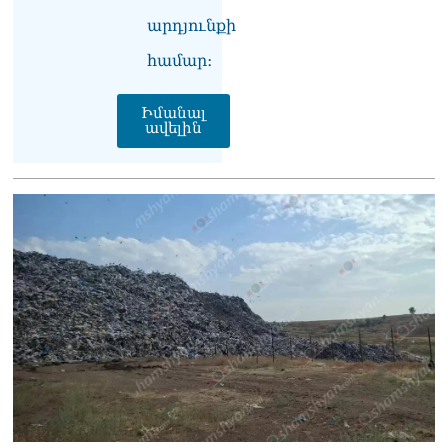
06.08.2026
արդյունքի
Բաքվի վերաքննիչ
համար։
դատարանն անփոփոխ է
թողել հայ գերիների
դատավճիռները
Իմանալ
06.08.2026
ավելին
ՌԴ-ի և Հայաստանի միջև
ապրանքաշրջանառությունը
կտրուկ նվազում է․
Օվերչուկ
06.08.2026
Մոսկվան և Երևանը
քննարկում են
Ռուսաստանի գլխավոր
հյուպատոսության
բացումը Կապանում
06.08.2026
Երևանում
դшնшկшհшրվшծ 30-ամյա