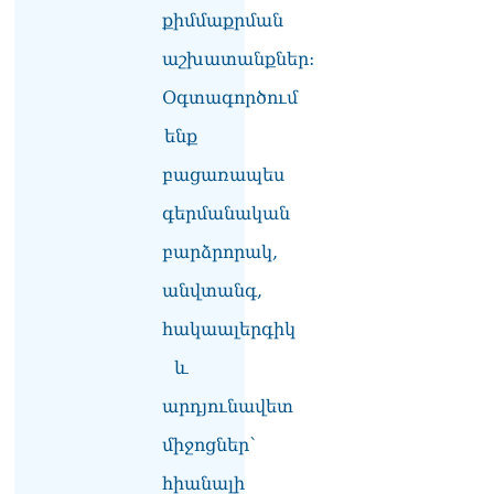
լուծենք, ասեք՝ մի քանի
քիմմաքրման
ամսվա մեջ ՀՀ-ն 29 800-ից
աշխատանքներ:
ո՞նց դարձավ 29 743 քկմ
06.08.2026
Օգտագործում
ՏԵՍԱՆՅՈւԹ․ «Մենք մեր
ենք
խոսքը դեռ կասենք»․
Դավիթ Իշխանյան
բացառապես
06.08.2026
գերմանական
ՏԵՍԱՆՅՈւԹ․ Աբսուրդ
բարձրորակ,
մեկ՝ դատարանը ո՞նց
կարող է միջամտել
անվտանգ,
Եկեղեցու գործին, մի հատ
էլ ասում են՝ չի կատարվում
հակաալերգիկ
վճիռը
06.08.2026
և
արդյունավետ
Նորապատում գործող
բենզալցակայանում
միջոցներ՝
պայթյուն է տեղի ունեցել.
կան վիրավորներ
հիանալի