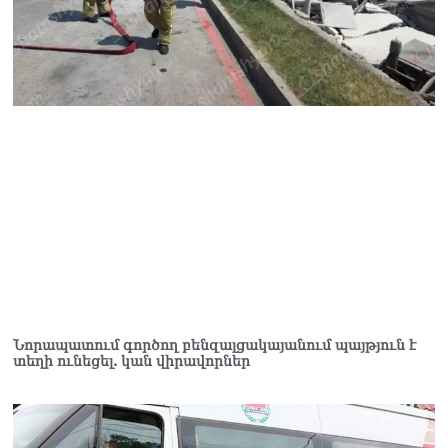
Վարդևանյան
06.08.2026
Ամենայն Հայոց
Կաթողիկոսը և 6
եպիսկոպոսները
մասնակցելու են
դատական առաջին
նիստին
06.08.2026
Վահագ Մարտիրոսյանը
որոնվում է որպես անհետ
կորած
06.08.2026
ԱԳՆ-ն 1 մլն դոլար
Նորապատում գործող բենզալցակայանում պայթյուն է
կստանա արտերկրում
տեղի ունեցել. կան վիրավորներ
Անկախության 35–ամյակի
միջոցառումների համար
06.08.2026