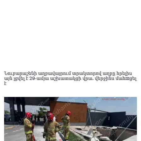
տղամարդը ծանր
վիճակում տեղափոխվել է
հիվանդանոց
06.08.2026
Չեմ կարող մեկնաբանել
Հաջիևի խոսքը. ասել ենք,
որ Սահմանադրության
նախագիծ ենք մշակում.
նախարար Գալյան
06.08.2026
Նուբարաշենի աղբավայրում տրակտորով աղբը հրելիս
այն լցվել է 29-ամյա աշխատակցի վրա. վերջինս մաhшցել
Նիկոլ Փաշինյանը մեկնել է
է
Ղրղզստանի
Հանրապետություն
06.08.2026
ՏԵՍԱՆՅՈւԹ․
Սրբազանների, Սամվել
Կարապետյանի
կալանքները եղել են
ապօրինի, չեք կարող իմ
հետ չհամաձայնվել․ Արամ