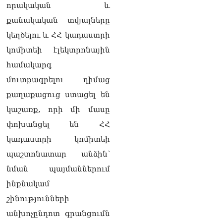
«Փաստինֆո»
որակական և
09.08.2026
քանակական տվյալները
Արգամ Աբրահամյանը 2
կեղծելու և ՀՀ կադաստրի
ամսով կալանավորվեց
կոմիտեի էլեկտրոնային
09.08.2026
համակարգ
Ծեծկռտnւք՝ Արարատի
մուտքագրելու դիմաց
մարզում. հնչել են նաև
կրակnցներ, կան 10-ից
քաղաքացուց ստացել են
ավելի վիրավnրներ
կաշառք, որի մի մասը
09.08.2026
փոխանցել են ՀՀ
Նիկոլ Փաշինյանը և
կադաստրի կոմիտեի
Դոնալդ Թրամփը
հեռախոսազրույցի
պաշտոնատար անձին՝
ընթացքում
նման պայմաններում
վերահաստատել են TRIPP-
ի կառուցման
ինքնակամ
աշխատանքները մոտ
շինությունների
ապագայում սկսելու իրենց
հաստատակամությունը
անխոչընդոտ գրանցումն
09.08.2026