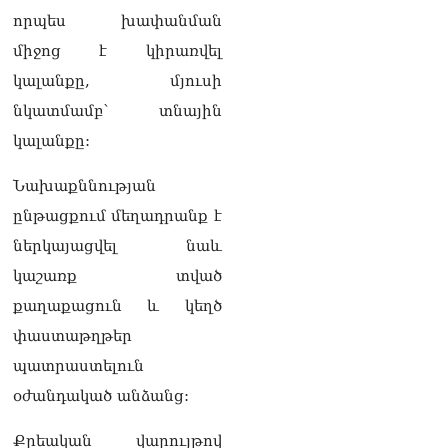
շուրջ ստեղծված
որպես խափանման
իրավիճակով
08.08.2026
միջոց է կիրառվել
կալանքը, մյուսի
«Հրապարակ». Հայկ
Կոնջորյանի կնոջից շատ
նկատմամբ՝ տնային
աշխատավարձ ստացող
կալանքը:
պաշտոնյաների կանայք էլ
կան
08.08.2026
Նախաքննության
ընթացքում մեղադրանք է
Ի՞նչն է պակասում
ներկայացվել նաև
լիակատար երջանկության
համար. Մխիթարյանը նշել
կաշառք տված
է կարիերայի գլխավոր
քաղաքացուն և կեղծ
երազանքի մասին
08.08.2026
փաստաթղթեր
պատրաստելուն
Խաղաղությունն անշրջելի
դարձնելու համար
օժանդակած անձանց:
անհրաժեշտություն է
«Լեռնային Ղարաբաղի
Քրեական վարույթով
հայերի վերադարձի»