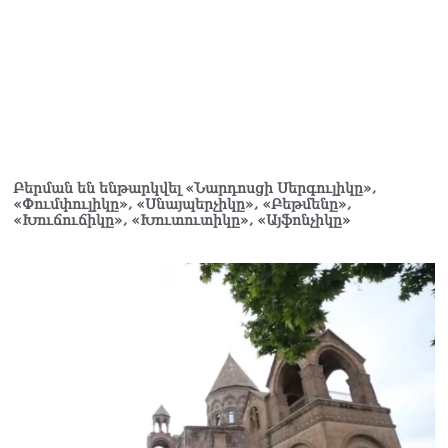
Բերման են ենթարկվել «Նարդոսցի Սերգուլիկը»,
«Փումփուլիկը», «Սնայպերչիկը», «Բեթմենը»,
«Խուճուճիկը», «Խուտուտիկը», «Այֆոնչիկը»