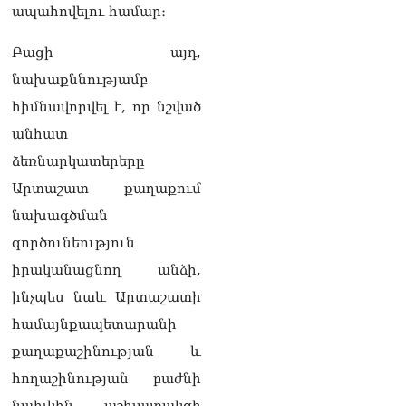
ապահովելու համար։
Սեւանա լճում հեծանիվ-
նավակը շրջվել է.
Բացի այդ,
քաղաքացիներին
նախաքննությամբ
օգնության են հասել
փրկարարները
հիմնավորվել է, որ նշված
09.08.2026
անհատ
Ֆիդան. Թուրքիան
ձեռնարկատերերը
աջակցում է դեպի կայուն
Արտաշատ քաղաքում
խաղաղություն
Հայաստանի և Ադրբեջանի
նախագծման
շարժմանը
գործունեություն
09.08.2026
իրականացնող անձի,
Կայուն ու տևական
ինչպես նաև Արտաշատի
խաղաղության համար
անհրաժեշտ է, որ
համայնքապետարանի
արցախցիները
քաղաքաշինության և
վերադառնան, գերիներն
ազատ արձակվեն․
հողաշինության բաժնի
Բեգլարյան
նախկին աշխատակցի