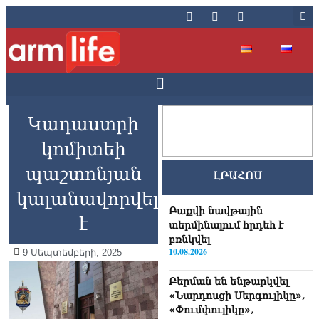
Կադաստրի
կոմիտեի
պաշտոնյան
ԼՐԱՀՈՍ
կալանավորվել
Բաքվի նավթային
է
տերմինալում հրդեհ է
բռնկվել
10.08.2026
9 Սեպտեմբերի, 2025
Բերման են ենթարկվել
«Նարդոսցի Սերգուլիկը»,
«Փումփուլիկը»,