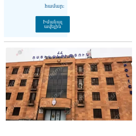
համար։
Իմանալ
ավելին