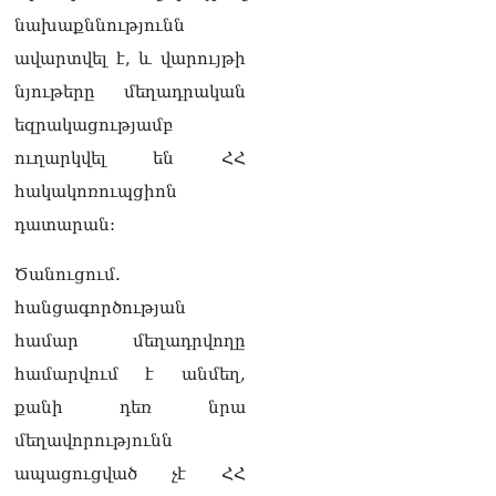
իրավունքի մասին
նախաքննությունն
խոսույթը չշարունակելը.
ավարտվել է, և վարույթի
Փաշինյան
08.08.2026
նյութերը մեղադրական
եզրակացությամբ
«Ժողովուրդ». Ինչ
փոփոխություններ է արել
ուղարկվել են ՀՀ
ԱԺ-ում Ռուբեն
հակակոռուպցիոն
Ռուբինյանը
08.08.2026
դատարան:
«Հրապարակ». Հայկական
Ծանուցում.
ծիրանի մասին ռուս-
ադրբեջանական
հանցագործության
սահմանին մատնել են
համար մեղադրվողը
«հայկական թերթերը»
08.08.2026
համարվում է անմեղ,
քանի դեռ նրա
մեղավորությունն
ապացուցված չէ ՀՀ