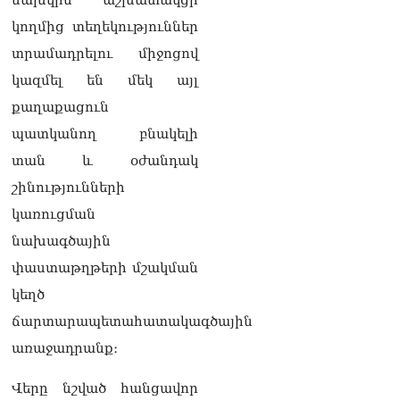
08.08.2026
կողմից տեղեկություններ
Մաhացել է Մեսսիի հայրը
տրամադրելու միջոցով
08.08.2026
կազմել են մեկ այլ
ՄԻՊ–ն անթույլատրելի է
քաղաքացուն
համարում Արգամ
Աբրահամյանի վերաբերյալ
պատկանող բնակելի
ՔԿ–ի հաղորդագրությունը
08.08.2026
տան և օժանդակ
շինությունների
ՏԵՍԱՆՅՈւԹ․ «Այսօր
կառուցման
զանգել եմ Ադրբեջանի
նախագահին»․ Նիկոլ
նախագծային
Փաշինյան
08.08.2026
փաստաթղթերի մշակման
կեղծ
Կադրեր Հովիկ
ճարտարապետահատակագծային
Աբրահամյանի որդու՝
Արգամ Աբրահամյանի
առաջադրանք։
ձերբակալությունից
08.08.2026
Վերը նշված հանցավոր