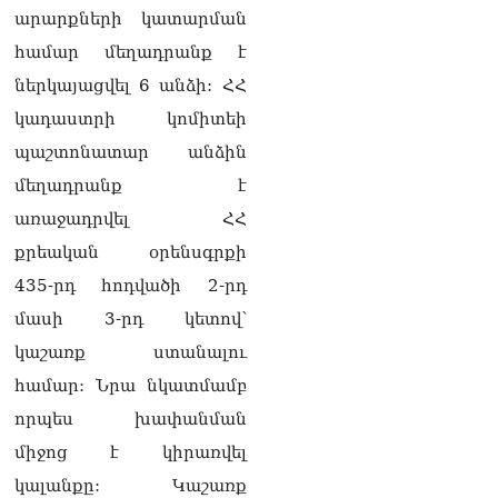
Ադրբեջանը և Հայաստանը
արարքների կատարման
մեկ տարվա ընթացքում
համար մեղադրանք է
կարևոր և վճռական քայլեր
են ձեռնարկել, որպեսզի
ներկայացվել 6 անձի: ՀՀ
խաղաղությունը շոշափելի
կադաստրի կոմիտեի
իրականություն դարձնեն
երկու երկրների
պաշտոնատար անձին
ժողովուրդների համար․
մեղադրանք է
Ֆրանսիայի ԱԳՆ մամուլի
քարտուղար
առաջադրվել ՀՀ
08.08.2026
քրեական օրենսգրքի
Սոբյանինը հայտնել է
435-րդ հոդվածի 2-րդ
Մոսկվային մոտեցող 9
մասի 3-րդ կետով՝
անօդաչու թռչող սարքերի
խnցման մասին
կաշառք ստանալու
08.08.2026
համար: Նրա նկատմամբ
Փաշինյանը զանգահարել է
որպես խափանման
Ալիևին
08.08.2026
միջոց է կիրառվել
կալանքը: Կաշառք
«Ո՞վ է լինելու հաջորդ