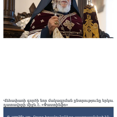
Վեհափառի գործի նոր մակագրման ընտրությունը երկու
դատավորի միջև է. «Փաստինֆո»
© armlife.am: Բոլոր իրավունքները պաշտպանված են: