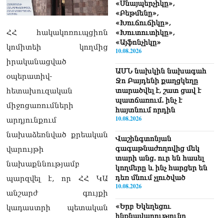
«Սնայպերչիկը»,
«Բեթմենը»,
«Խուճուճիկը»,
ՀՀ հակակոռուպցիոն
«Խուտուտիկը»,
«Այֆոնչիկը»
կոմիտեի կողմից
10.08.2026
իրականացված
ԱՄՆ նախկին նախագահ
օպերատիվ-
Ջո Բայդենի քաղցկեղը
հետախուզական
տարածվել է, շատ ցավ է
պատճառում. ինչ է
միջոցառումների
հայտնում որդին
10.08.2026
արդյունքում
նախաձեռնված քրեական
Վաշինգտոնյան
գագաթնաժողովից մեկ
վարույթի
տարի անց. ուր են հասել
նախաքննությամբ
կողմերը և ինչ հարցեր են
դեռ մնում չլուծված
պարզվել է, որ ՀՀ ԿԱ
10.08.2026
անշարժ գույքի
«Երբ Եկեղեցու
կադաստրի պետական
ինքնավարությունը