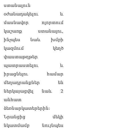
ստանալուն
քաղաքական
հակառակորդը». Ռուզան
օժանադակելու և
Ստեփանյան
08.08.2026
մասնավոր ոլորտում
կաշառք ստանալու,
«Եթե ներքին
ինչպես նաև խմբի
ազատություն ունես,
կալանքն անցնում է
կազմում կեղծ
տանելի ռեժիմով»․
փաստաթղթեր
Անդրանիկ Թևանյան
08.08.2026
պատրաստելու և
«Ցավոք, կլինեն շրջաններ,
իրացնելու համար
որտեղ կտեղա կարկուտ»․
մեղադրանքներ են
Գագիկ Սուրենյան
08.08.2026
ներկայացվել նաև 2
անհատ
Եկեղեցիների
համաշխարհային
ձեռնարկատերերին:
խորհուրդը խորապես
Նրանցից մեկի
մտահոգված է Հայ
առաքելական եկեղեցու
նկատմամբ նույնպես