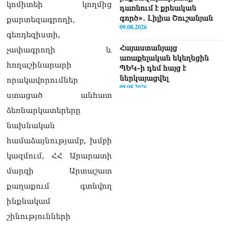
կոմիտեի կողմից
դառնում է քրեական
գործ»․ Լիլիա Շուշանյան
քարտեզագրողի,
09.08.2026
գեոդեզիստի,
Հայաստանյայց
չափագրողի և
առաքելական եկեղեցին
հողաշինարարի
ՊԵԿ–ի դեմ հայց է
ներկայացվել
որակավորումներ
09.08.2026
ստացած անհատ
Դաշտավանի կրակոցների
ձեռնարկատերերը
վերաբերյալ
նախնական
տեղեկատվությունը չի
համապատասխանում
համաձայնությամբ, խմբի
իրականությանը,
կազմում, ՀՀ Արարատի
հրազենային վնասվածքով
որևէ անձ չկա
մարզի Արտաշատ
09.08.2026
քաղաքում գտնվող
Վեհափառի գործի նոր
ինքնակամ
մակագրման ընտրությունը
շինությունների
երկու դատավորի միջև է.