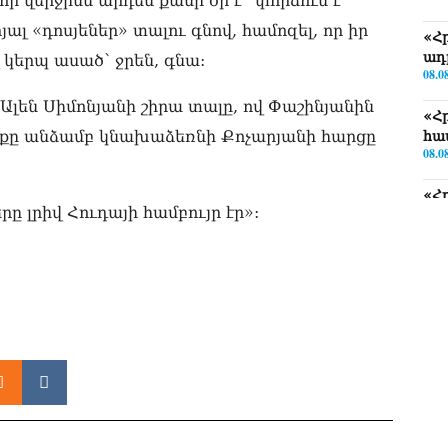
 որ վերջինս արդեն քանի օր է` փորձում է
լ «դոսյեներ» տալու գնով, համոզել, որ իր
«Հ
ադ
կերպ ասած՝ ջրեն, գնա:
08.0
 Ալեն Սիմոնյանի շիրա տալը, ով Փաշինյանին
«Հ
 ինքը անձամբ կնախաձեռնի Քոչարյանի հարցը
հա
08.0
«Հ
ը լրիվ Հուդայի համբույր էր»:
08.0
«Ժ
խմ
08.0
«Հ
դր
08.0
ՏԵ
փո