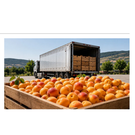
յտառակություն է, մի հատ ուշադիր լսեք՝ Ամենայն Հայոց
թողիկոսի դատ. Տիգրան Աբրահամյան
8.2026
ՍԱՆՅՈւԹ․ «Վեհափառ, վեհափառ» վանկարկումների ու
վատավոր ժողովրդի հոծ բազմության միջով Կաթողիկոսը
ավ դատարան
8.2026
ւսաստանում հայտնել են, որ կանխել են Հայաստան 16 մլն
ւբլու ապօրինի արտահանումը
8.2026
ղիղ միացում․ ԱՄՈԹԻ ՕՐ․ Կաթողիկոսի գործով դատական
աջին նիստը
8.2026
ՍԱՆՅՈւԹ․ «Այսօր ձեզ համար ազգային ամոթի օ՞ր է»․
ագրողը՝ ՔՊ-ական պատգամավոր Ռուզաննա Երեմյանին
8.2026
ՍԱՆՅՈւԹ․ «Հնարավո՞ր է զրկվեք մանդատից»․ լրագրողը՝
գար Ղազարյանին