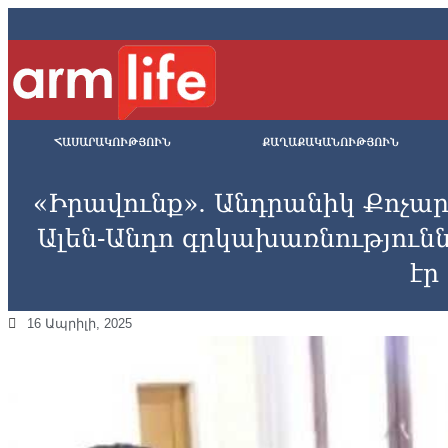
ՀԱՍԱՐԱԿՈՒԹՅՈՒՆ
ՔԱՂԱՔԱԿԱՆՈՒԹՅՈՒՆ
«Իրավունք». Անդրանիկ Քոչարյ
Ալեն-Անդո գրկախառնություննե
էր
16 Ապրիլի, 2025