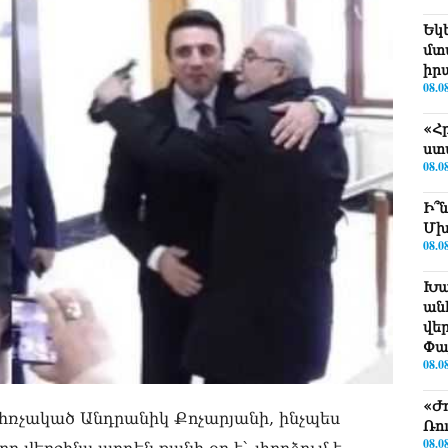
Եկ
մտ
իր
08.0
«Հ
ստ
08.0
Ի՞
Մխ
08.0
Խա
ան
վե
Փա
08.0
«Ժ
 հռչակած Անդրանիկ Քոչարյանի, ինչպես
Ռո
08.0