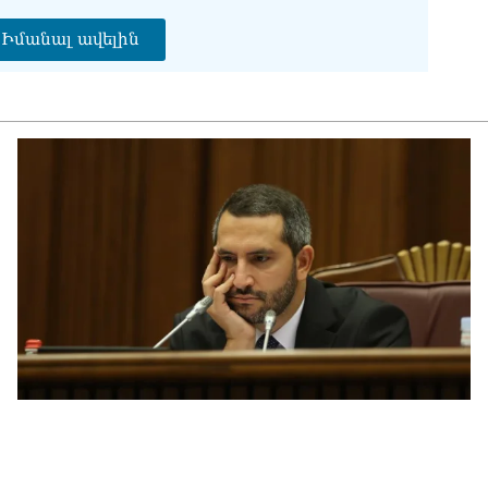
Խա
Կա
Իմանալ ավելին
07.0
ՏԵ
հա
մտ
07.0
Ռո
ռո
07.0
Ու
առ
07.0
ՏԵ
լր
07.0
ՏԵ
Էդ