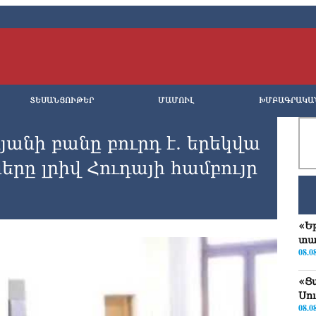
ՏԵՍԱՆՅՈՒԹԵՐ
ՄԱՄՈՒԼ
ԽՄԲԱԳՐԱԿԱ
անի բանը բուրդ է. երեկվա
րը լրիվ Հուդայի համբույր
«Ե
տա
08.0
«Ց
Սո
08.0