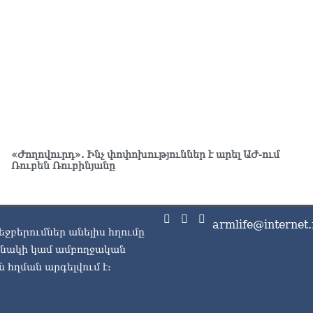
07.0
ՏԵ
Հա
07.0
ՏԵ
փո
Փա
07.0
«Ժողովուրդ». Ինչ փոփոխություններ է արել ԱԺ-ում
Տիկ
Ռուբեն Ռուբինյանը
Հա
զե
հա
07.0
armlife@internet.
եջբերումներ անելիս հղումը
ՏԵ
ասնակի կամ ամբողջական
ապ
 հղման արգելվում է:
07.0
Ին