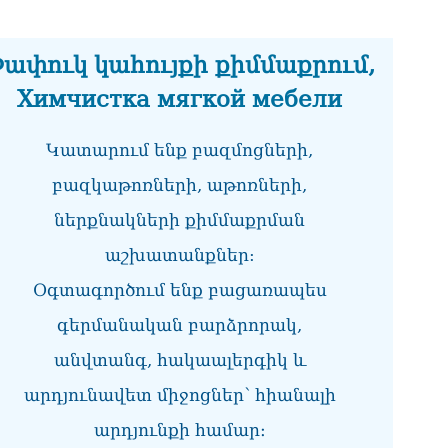
Մա
07.0
ափուկ կահույքի քիմմաքրում,
ՏԵ
աջ
Химчистка мягкой мебели
07.0
ՏԵ
Կատարում ենք բազմոցների,
չէ
07.0
բազկաթոռների, աթոռների,
ներքնակների քիմմաքրման
ՏԵ
այ
աշխատանքներ:
07.0
Օգտագործում ենք բացառապես
Ամ
ին
գերմանական բարձրորակ,
07.0
անվտանգ, հակաալերգիկ և
ՏԵ
արդյունավետ միջոցներ՝ հիանալի
ու
07.0
արդյունքի համար։