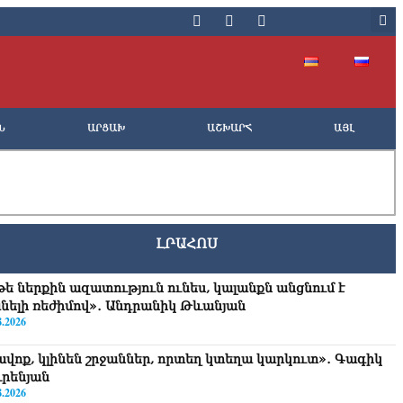
Ն
ԱՐՑԱԽ
ԱՇԽԱՐՀ
ԱՅԼ
ԼՐԱՀՈՍ
թե ներքին ազատություն ունես, կալանքն անցնում է
նելի ռեժիմով»․ Անդրանիկ Թևանյան
8.2026
ավոք, կլինեն շրջաններ, որտեղ կտեղա կարկուտ»․ Գագիկ
ւրենյան
8.2026