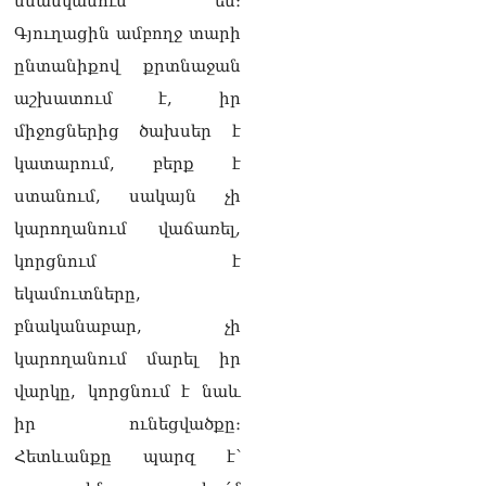
սնանկանում են։
Փաշինյանը հասկացրել է,
Գյուղացին ամբողջ տարի
որ Հայաստանին
Եվրամիության հետ
ընտանիքով քրտնաջան
մերձեցման մղել է
աշխատում է, իր
Լուկաշենկոն
07.08.2026
միջոցներից ծախսեր է
ՀՀ–ի համար ԵԱՏՄ–ի հետ
կատարում, բերք է
համագործակցության
ստանում, սակայն չի
խորացումը
առաջնահերթություն է.
կարողանում վաճառել,
Փաշինյան
կորցնում է
07.08.2026
եկամուտները,
ՀԲԸՄ-ն կոչ է անում
բնականաբար, չի
կասեցնել քրեական
վարույթը, որը հակասում է
կարողանում մարել իր
մեր պատմական
վարկը, կորցնում է նաև
ավանդույթներին
07.08.2026
իր ունեցվածքը։
Հետևանքը պարզ է՝
Քննչական կոմիտեն
արձագանքել է Աննա