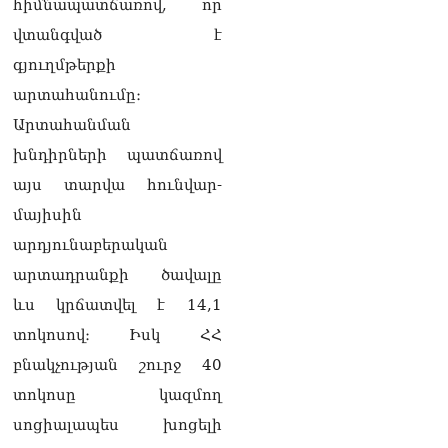
հիմնապատճառով, որ
07.08.2026
վտանգված է
Ռուսաստանը
գյուղմթերքի
ահազանգում է, որ կարող է
դադարել զբոսաշրջային
արտահանումը։
ռեսուրսի հոսքը դեպի
Արտահանման
Հայաստան․ ինչ տեղի
կունենա
խնդիրների պատճառով
07.08.2026
այս տարվա հունվար-
Միշուստինը «ոտքի վրա»
մայիսին
շփվել է Փաշինյանի հետ
07.08.2026
արդյունաբերական
արտադրանքի ծավալը
ՏԵՍԱՆՅՈւԹ․ Այսօր մեր
ևս կրճատվել է 14,1
ամոթի օրն է,
խայտառակություն է՝
տոկոսով։ Իսկ ՀՀ
դատում են Վեհափառին.
բնակչության շուրջ 40
Մարիաննա
Ղահրամանյան
տոկոսը կազմող
07.08.2026
սոցիալապես խոցելի
Եկեղեցու հեղինակության