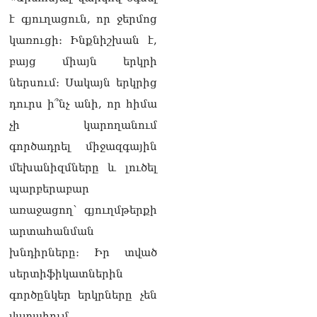
լրագրողը՝ Էդգար
է գյուղացուն, որ ջերմոց
Ղազարյանին
07.08.2026
կառուցի։ Ինքնիշխան է,
բայց միայն երկրի
ՏԵՍԱՆՅՈւԹ․ Փաշինյանը
հայտարարել է, որ
ներսում։ Սակայն երկրից
Եվրամիությունը
դուրս ի՞նչ անի, որ հիմա
Հայաստանի վրա
ազդեցության լծակներ
չի կարողանում
չունի
գործադրել միջազգային
07.08.2026
մեխանիզմները և լուծել
ՏԵՍԱՆՅՈւԹ․ «Ցավոք,
պարբերաբար
լոգիստիկ խնդիրների
պատճառով մեր
առաջացող՝ գյուղմթերքի
փոխադարձ առևտրի
արտահանման
ծավալն այնքան էլ մեծ չէ»․
Նիկոլ Փաշինյանը՝
խնդիրները։ Իր տված
Ղրղզստանի նախագահին
սերտիֆիկատներին
07.08.2026
գործընկեր երկրները չեն
Տիկի՜ն Ղազարյան, ցույց
վստահում,