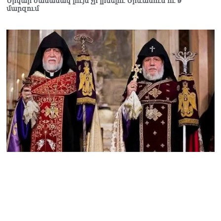
Երկար ժամանակ լույս չի լինելու Երևանում ու 9
մարզում