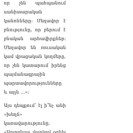
դատարան
որ չեն պահպանում
07.08.2026
սանիտարական
Ռուսաստանում հայտնել
կանոնները։ Մեղավոր է
են, որ կանխել են
բնությունը, որ բերում է
Հայաստան 16 մլն ռուբլու
ապօրինի արտահանումը
բնական արհավիրքներ։
07.08.2026
Մեղավոր են ռուսական
Ուղիղ միացում․ ԱՄՈԹԻ
կամ վրացական կողմերը,
ՕՐ․ Կաթողիկոսի գործով
որ չեն կատարում իրենց
դատական առաջին նիստը
07.08.2026
պայմանագրային
պարտավորությունները
ՏԵՍԱՆՅՈւԹ․ «Այսօր ձեզ
համար ազգային ամոթի
և այլն ․․․»։
օ՞ր է»․ լրագրողը՝ ՔՊ-
ական պատգամավոր
Այս դեպքում՝ էլ ի՞նչ անի
Ռուզաննա Երեմյանին
07.08.2026
«խեղճ»
կառավարությունը․
ՏԵՍԱՆՅՈւԹ․ «Հնարավո՞ր
է զրկվեք մանդատից»․
«Արտոնյալ վարկով օգնել