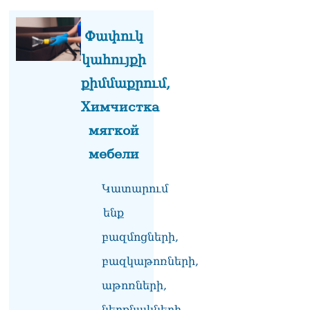
Փափուկ
կահույքի
քիմմաքրում,
Химчистка
мягкой
мебели
Կատարում
ենք
բազմոցների,
բազկաթոռների,
աթոռների,
ներքնակների