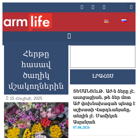
Հերթը
հասավ
ծաղիկ
ԼՐԱՀՈՍ
մշակողներին
ՏԵՍԱՆՅՈւԹ․ Աժ-ն ձերը չէ,
ասոցացիան, թե ձեր մոտ
15 Հուլիսի, 2025
ԱԺ փոխնախագահ պետք է
աշխատի Վարդևանյանը,
տեղին չէ. Մամիկոն
Ասլանյան
07.08.2026