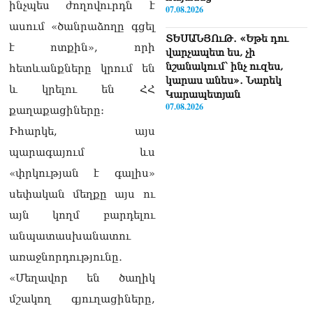
ինչպես ժողովուրդն է
07.08.2026
ասում «ծանրաձողը գցել
ՏԵՍԱՆՅՈւԹ․ «Եթե դու
է ոտքին», որի
վարչապետ ես, չի
նշանակում՝ ինչ ուզես,
հետևանքները կրում են
կարաս անես»․ Նարեկ
և կրելու են ՀՀ
Կարապետյան
07.08.2026
քաղաքացիները։
Իհարկե, այս
Խայտառակություն է, մի
հատ ուշադիր լսեք՝
պարագայում ևս
Ամենայն Հայոց
«փրկության է գալիս»
Կաթողիկոսի դատ.
Տիգրան Աբրահամյան
սեփական մեղքը այս ու
07.08.2026
այն կողմ բարդելու
ՏԵՍԱՆՅՈւԹ․ «Վեհափառ,
անպատասխանատու
վեհափառ»
առաջնորդությունը․
վանկարկումների ու
հավատավոր ժողովրդի
«Մեղավոր են ծաղիկ
հոծ բազմության միջով
մշակող գյուղացիները,
Կաթողիկոսը մտավ