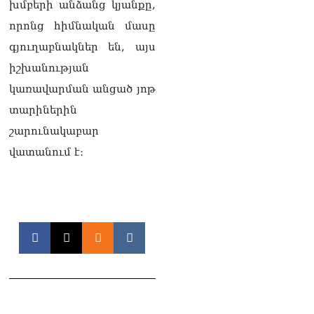
խմբերի անձանց կյանքը,
և նրա հոգևոր
որոնց հիմնական մասը
առաքելության դեմ
ուղղված ՀՀ
գյուղաբնակներ են, այս
իշխանությունների
իշխանության
գործողությունները
հակասահմանադրական
կառավարման անցած յոթ
են և հակազգային. ՀՅԴ
տարիներին
Բյուրո
07.08.2026
շարունակաբար
Ծնողների շիրիմի մոտ
վատանում է։
հայտնաբերել է
տղամարդու մшրմին,
հրшզեն և նшմшկ
07.08.2026
ՏԵՍԱՆՅՈւԹ․ ՔՊ-ն այսօր
դատում է ձեր խիղճը,
նրանց, ովքեր Հուդայի
ճանապարհով չեն գնացել.
Գառնիկ Դավթյան
07.08.2026