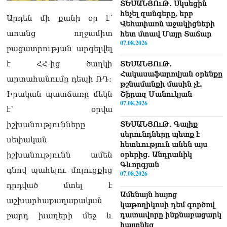
ՏԵՍԱՆՅՈւԹ․ Սկսեցին
հնչել զանգերը, երբ
Արդեն մի քանի օր է՝
Վեհափառն աջակիցների
առանց ողջամիտ
հետ մտավ Մայր Տաճար
07.08.2026
բացատրության արգելվել
է ՀՀ-ից ծաղկի
ՏԵՍԱՆՅՈւԹ․
Հակասաֆարովյան օրենքը
արտահանումը դեպի ՌԴ։
թշնամանքի մասին չէ.
Իրական պատճառը մեկն
Շիրազ Մանուկյան
07.08.2026
է՝ օրվա
ՏԵՍԱՆՅՈւԹ․ Գալիք
իշխանությունները
սերունդները պետք է
սեփական
հետևություն անեն այս
օրերից․ Անդրանիկ
իշխանությունն ամեն
Գևորգյան
գնով պահելու մոլուցքից
07.08.2026
դրդված մտել է
Ամենայն հայոց
աշխարհաքաղաքական
կաթողիկոսի դեմ գործով
դատավորը ինքնաբացարկ
բարդ խաղերի մեջ և
հայտնեց