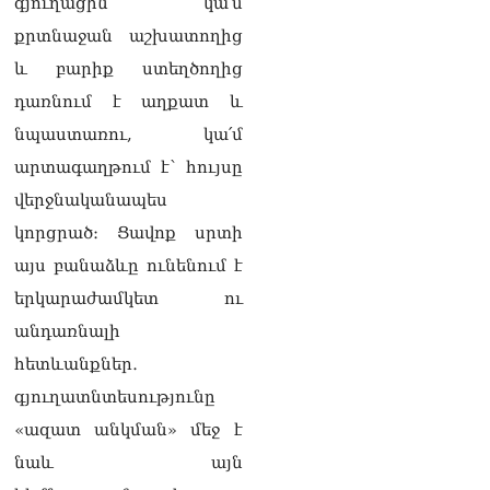
գյուղացին կա՛մ
Հակոբյանին
քրտնաջան աշխատողից
07.08.2026
և բարիք ստեղծողից
Նիկոլ Փաշինյանի քավոր
դառնում է աղքատ և
մարզպետն ավելի քան 5
տարում ոչ մի ասուլիս չի
նպաստառու, կա՛մ
տվել. Ոսկան Սարգսյան
արտագաղթում է՝ հույսը
07.08.2026
վերջնականապես
ՄԱԿ Գլխավոր
կորցրած։ Ցավոք սրտի
քարտուղարի ուղերձը
Փաշինյանին
այս բանաձևը ունենում է
արտահայտում է թերեւս
երկարաժամկետ ու
համաշխարհային
անցուդարձում շատ բան
անդառնալի
որոշող կենտրոնների
հետևանքներ․
տրամադրություններ
07.08.2026
գյուղատնտեսությունը
«ազատ անկման» մեջ է
Դուք էլ մի դատվեք, դուք
մի անգամ դատվել եք.
նաև այն
Ղազինյանը՝ ՔՊ–ականին