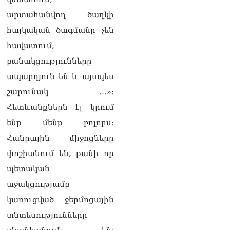
տվե՜ք այն էջը, որտեղ
գրված է Ուժեղ
արտահանվող ծաղկի
Հայաստանի անունը, չեք
հայկական ծագմանը չեն
կարող, որովհետև նման էջ
այդ զեկույցում գոյություն
հավատում,
չունի. Ղահրամանյանը՝
բանակցությունները
Ղազարյանի
հայտարարության մասին
ապարդյուն են և այսպես
07.08.2026
շարունակ ․․․»։
ՏԵՍԱՆՅՈւԹ․ Իմ
Հետևանքներն էլ կրում
ընտանիքը փող չունի, իմ
ենք մենք բոլորս։
աշխատավարձով է
ապրում. Թագուհի
Հանրային միջոցները
Ղազարյանը հուզվեց
07.08.2026
փոշիանում են, քանի որ
պետական
Ինչու ԱՄՆ նախագահ
աջակցությամբ
Թրամփը Ուկրաինային
«Պատրիոտ» հրթիռներ չի
կառուցված ջերմոցային
տրամադրի
07.08.2026
տնտեսությունները