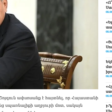
«Ո
Ստ
08.0
«Ե
տա
08.0
«Ց
Սո
08.0
Եկ
մտ
իր
08.0
«Հ
ստ
08.0
ոյգուն ափսոսանք է հայտնել, որ Հայաստանի
ց սպառնալիքի աղբյուրի մոտ, սակայն
Ի՞
Մխ