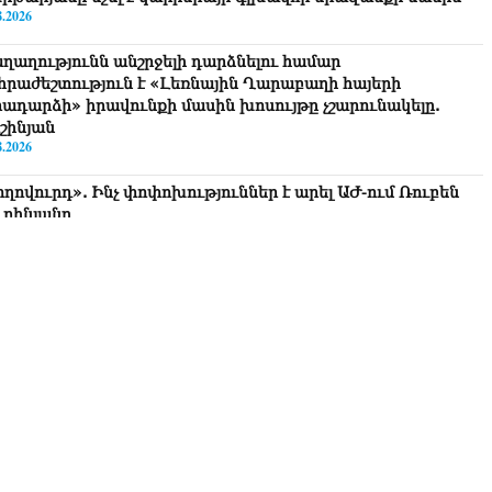
8.2026
ղաղությունն անշրջելի դարձնելու համար
հրաժեշտություն է «Լեռնային Ղարաբաղի հայերի
րադարձի» իրավունքի մասին խոսույթը չշարունակելը.
շինյան
8.2026
ողովուրդ». Ինչ փոփոխություններ է արել ԱԺ-ում Ռուբեն
ւբինյանը
8.2026
րապարակ». Հայկական ծիրանի մասին ռուս-
րբեջանական սահմանին մատնել են «հայկական թերթերը»
8.2026
րապարակ». Փաշինյանը որս է սկսել Ծառուկյանի
մախոհների նկատմամբ
8.2026
րապարակ». Խիստ զգուշացրել են, սպառնացել ազատել
8.2026