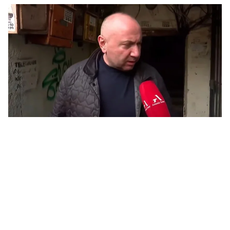
այ
07.0
Ամ
ին
07.0
ՏԵ
ու
07.0
Խա
Կա
07.0
ՏԵ
հա
մտ
07.0
Ռո
ռո
07.0