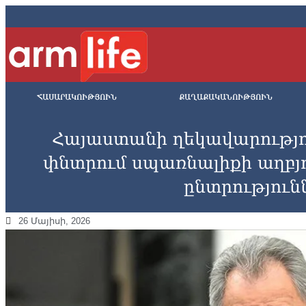
ՀԱՍԱՐԱԿՈՒԹՅՈՒՆ
ՔԱՂԱՔԱԿԱՆՈՒԹՅՈՒՆ
Հայաստանի ղեկավարությո
փնտրում սպառնալիքի աղբյո
ընտրությունն
26 Մայիսի, 2026