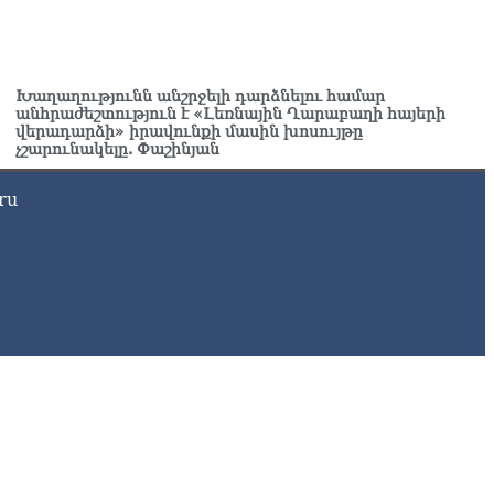
ղիղ միացում․ ԱՄՈԹԻ ՕՐ․ Կաթողիկոսի գործով դատական
աջին նիստը
8.2026
Խաղաղությունն անշրջելի դարձնելու համար
անհրաժեշտություն է «Լեռնային Ղարաբաղի հայերի
ՍԱՆՅՈւԹ․ «Այսօր ձեզ համար ազգային ամոթի օ՞ր է»․
վերադարձի» իրավունքի մասին խոսույթը
չշարունակելը. Փաշինյան
ագրողը՝ ՔՊ-ական պատգամավոր Ռուզաննա Երեմյանին
8.2026
ru
ՍԱՆՅՈւԹ․ «Հնարավո՞ր է զրկվեք մանդատից»․ լրագրողը՝
գար Ղազարյանին
8.2026
ՍԱՆՅՈւԹ․ Փաշինյանը հայտարարել է, որ Եվրամիությունը
յաստանի վրա ազդեցության լծակներ չունի
8.2026
ՍԱՆՅՈւԹ․ «Ցավոք, լոգիստիկ խնդիրների պատճառով մեր
խադարձ առևտրի ծավալն այնքան էլ մեծ չէ»․ Նիկոլ
շինյանը՝ Ղրղզստանի նախագահին
8.2026