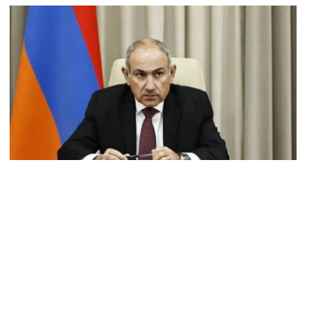
ս օրերից․ Անդրանիկ Գևորգյան
8.2026
ենայն հայոց կաթողիկոսի դեմ գործով դատավորը
քնաբացարկ հայտնեց
8.2026
ՍԱՆՅՈւԹ․ «Եթե դու վարչապետ ես, չի նշանակում՝ ինչ
զես, կարաս անես»․ Նարեկ Կարապետյան
8.2026
յտառակություն է, մի հատ ուշադիր լսեք՝ Ամենայն Հայոց
թողիկոսի դատ. Տիգրան Աբրահամյան
8.2026
ՍԱՆՅՈւԹ․ «Վեհափառ, վեհափառ» վանկարկումների ու
վատավոր ժողովրդի հոծ բազմության միջով Կաթողիկոսը
ավ դատարան
8.2026
ւսաստանում հայտնել են, որ կանխել են Հայաստան 16 մլն
ւբլու ապօրինի արտահանումը
8.2026