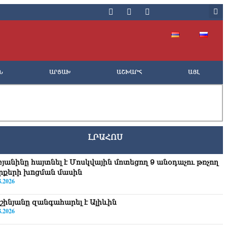
Ն
ԱՐՑԱԽ
ԱՇԽԱՐՀ
ԱՅԼ
ԼՐԱՀՈՍ
բյանինը հայտնել է Մոսկվային մոտեցող 9 անօդաչու թռչող
րքերի խnցման մասին
8.2026
շինյանը զանգահարել է Ալիևին
8.2026