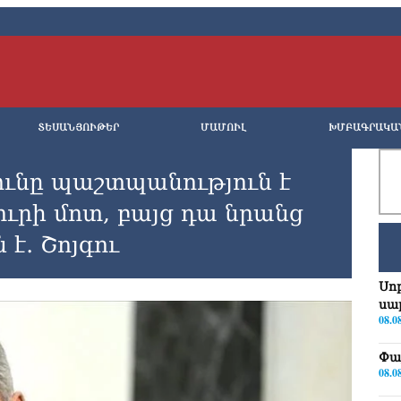
ՏԵՍԱՆՅՈՒԹԵՐ
ՄԱՄՈՒԼ
ԽՄԲԱԳՐԱԿԱ
ւնը պաշտպանություն է
ւրի մոտ, բայց դա նրանց
 է․ Շոյգու
Սո
սա
08.0
Փա
08.0