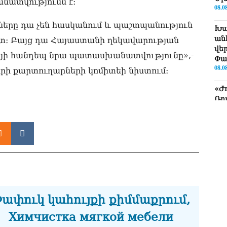
անատվությունն է։
08.0
ները դա չեն հասկանում և պաշտպանություն
Խա
ան
ոտ։ Բայց դա Հայաստանի ղեկավարության
վե
ագայի հանդեպ նրա պատասխանատվությունը»,-
Փա
08.0
երի քարտուղարների կոմիտեի նիստում։
«Ժ
Ռո
08.0
«Հ
ադ
08.0
«Հ
հա
08.0
ափուկ կահույքի քիմմաքրում,
«Հ
Химчистка мягкой мебели
08.0