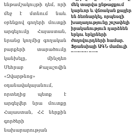
ենթամշակույթի դեմ, որի
մեկ տարվա ընթացքում
կարևոր և վճռական քայլեր
մեջ է մտնում նաև
են ձեռնարկել, որպեսզի
օրենքով գողերի մուտքի
խաղաղությունը շոշափելի
իրականություն դարձնեն
արգելումը Հայաստան,
երկու երկրների
նրանց կողմից գողական
ժողովուրդների համար․
Ֆրանսիայի ԱԳՆ մամուլի
բարքերի տարածումը
քարտուղար
08.08.2026
կանխելը, մինչդեռ
Մեհրաբ Քալաշովին
Սոբյանինը հայտնել է
«Զվարթնոց»
Մոսկվային մոտեցող 9
անօդաչու թռչող սարքերի
օդանավակայանում,
խnցման մասին
08.08.2026
որտեղից պետք է
արգելվեր նրա մուտքը
Փաշինյանը զանգահարել է
Ալիևին
Հայաստան, ՀՀ ներքին
08.08.2026
գործերի
«Ո՞վ է լինելու հաջորդ
նախարարության