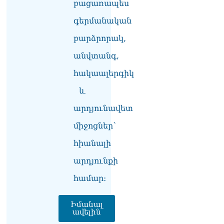
բացառապես
«Հրապարակ». Խիստ
զգուշացրել են,
գերմանական
սպառնացել ազատել
08.08.2026
բարձրորակ,
«Ժողովուրդ». Աղվան
անվտանգ,
Վարդանյանը մեկուսացած
հակաալերգիկ
է խմբակցությունից
08.08.2026
և
«Հրապարակ». Հեռացող
արդյունավետ
պատգամավորների
հաշվին 5 մլն դրամ գումար
միջոցներ՝
է փոխանցվել
հիանալի
08.08.2026
արդյունքի
ՏԵՍԱՆՅՈւԹ․ Աժ-ն ձերը չէ,
ասոցացիան, թե ձեր մոտ
համար։
ԱԺ փոխնախագահ պետք է
աշխատի Վարդևանյանը,
տեղին չէ. Մամիկոն
Իմանալ
ավելին
Ասլանյան
07.08.2026