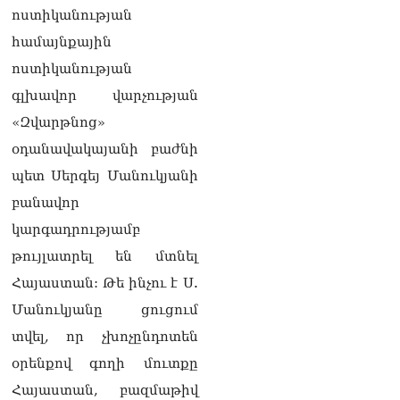
քաղաքական
ոստիկանության
հակառակորդը». Ռուզան
Ստեփանյան
համայնքային
08.08.2026
ոստիկանության
«Եթե ներքին
գլխավոր վարչության
ազատություն ունես,
«Զվարթնոց»
կալանքն անցնում է
տանելի ռեժիմով»․
օդանավակայանի բաժնի
Անդրանիկ Թևանյան
պետ Սերգեյ Մանուկյանի
08.08.2026
բանավոր
«Ցավոք, կլինեն շրջաններ,
կարգադրությամբ
որտեղ կտեղա կարկուտ»․
Գագիկ Սուրենյան
թույլատրել են մտնել
08.08.2026
Հայաստան: Թե ինչու է Ս.
Եկեղեցիների
Մանուկյանը ցուցում
համաշխարհային
տվել, որ չխոչընդոտեն
խորհուրդը խորապես
մտահոգված է Հայ
օրենքով գողի մուտքը
առաքելական եկեղեցու
Հայաստան, բազմաթիվ
շուրջ ստեղծված