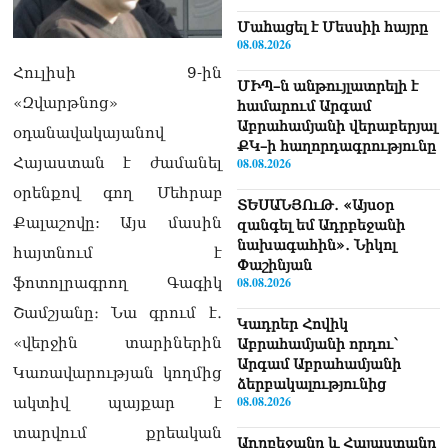
Մաhացել է Մեսսիի հայրը
08.08.2026
Հուլիսի 9-ին
ՄԻՊ–ն անթույլատրելի է
«Զվարթնոց»
համարում Արգամ
Աբրահամյանի վերաբերյալ
օդանավակայանով
ՔԿ–ի հաղորդագրությունը
Հայաստան է ժամանել
08.08.2026
օրենքով գող Մեհրաբ
ՏԵՍԱՆՅՈւԹ․ «Այսօր
Քալաշովը: Այս մասին
զանգել եմ Ադրբեջանի
նախագահին»․ Նիկոլ
հայտնում է
Փաշինյան
ֆոտոլրագրող Գագիկ
08.08.2026
Շամշյանը։ Նա գրում է․
Կադրեր Հովիկ
«վերջին տարիներին
Աբրահամյանի որդու՝
Արգամ Աբրահամյանի
Կառավարության կողմից
ձերբակալությունից
08.08.2026
ակտիվ պայքար է
տարվում քրեական
Ադրբեջանը և Հայաստանը