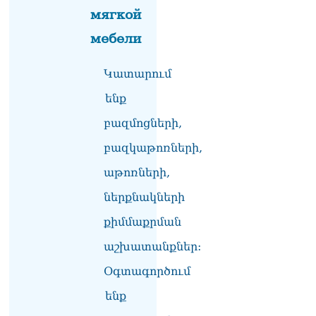
իրավունքի մասին
мягкой
խոսույթը չշարունակելը.
Փաշինյան
мебели
08.08.2026
«Ժողովուրդ». Ինչ
Կատարում
փոփոխություններ է արել
ենք
ԱԺ-ում Ռուբեն
Ռուբինյանը
բազմոցների,
08.08.2026
բազկաթոռների,
«Հրապարակ». Հայկական
ծիրանի մասին ռուս-
աթոռների,
ադրբեջանական
ներքնակների
սահմանին մատնել են
«հայկական թերթերը»
քիմմաքրման
08.08.2026
աշխատանքներ:
«Հրապարակ». Փաշինյանը
որս է սկսել Ծառուկյանի
Օգտագործում
համախոհների նկատմամբ
08.08.2026
ենք