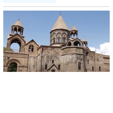
ՏԵՍԱՆՅՈւԹ․ Սկսեցին
հնչել զանգերը, երբ
Վեհափառն աջակիցների
հետ մտավ Մայր Տաճար
07.08.2026
ՏԵՍԱՆՅՈւԹ․
Հակասաֆարովյան օրենքը
թշնամանքի մասին չէ.
Շիրազ Մանուկյան
07.08.2026
ՏԵՍԱՆՅՈւԹ․ Գալիք
սերունդները պետք է
հետևություն անեն այս
օրերից․ Անդրանիկ
Գևորգյան
07.08.2026
Ամենայն հայոց
կաթողիկոսի դեմ գործով