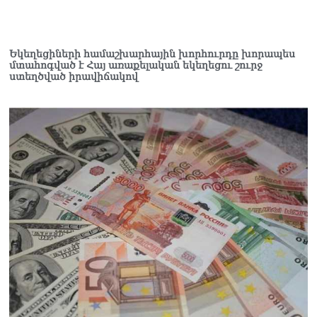
դատավորը ինքնաբացարկ
հայտնեց
07.08.2026
Եկեղեցիների համաշխարհային խորհուրդը խորապես
ՏԵՍԱՆՅՈւԹ․ «Եթե դու
մտահոգված է Հայ առաքելական եկեղեցու շուրջ
վարչապետ ես, չի
ստեղծված իրավիճակով
նշանակում՝ ինչ ուզես,
կարաս անես»․ Նարեկ
Կարապետյան
07.08.2026
Խայտառակություն է, մի
հատ ուշադիր լսեք՝
Ամենայն Հայոց
Կաթողիկոսի դատ.
Տիգրան Աբրահամյան
07.08.2026
ՏԵՍԱՆՅՈւԹ․ «Վեհափառ,
վեհափառ»
վանկարկումների ու
հավատավոր ժողովրդի
հոծ բազմության միջով