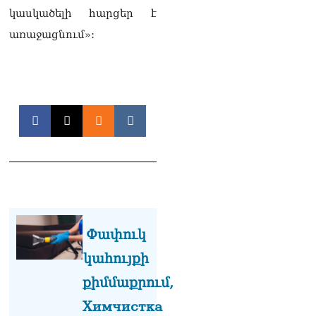
իրավիճակով
կասկածելի հարցեր է
08.08.2026
առաջացնում»:
«Հրապարակ». Հայկ
Կոնջորյանի կնոջից շատ
աշխատավարձ ստացող
պաշտոնյաների կանայք էլ
կան
08.08.2026
Ի՞նչն է պակասում
լիակատար երջանկության
համար. Մխիթարյանը նշել
է կարիերայի գլխավոր
երազանքի մասին
08.08.2026
Փափուկ
Խաղաղությունն անշրջելի
կահույքի
դարձնելու համար
անհրաժեշտություն է
քիմմաքրում,
«Լեռնային Ղարաբաղի
հայերի վերադարձի»
Химчистка