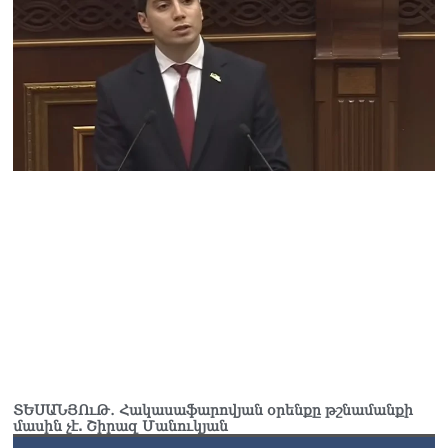
ՏԵՍԱՆՅՈւԹ․ Հակասաֆարովյան օրենքը թշնամանքի
մասին չէ. Շիրազ Մանուկյան