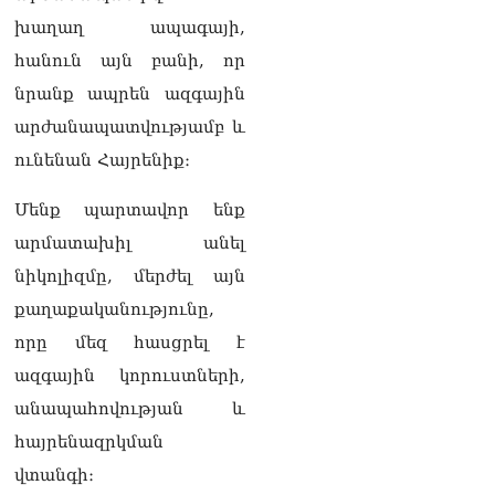
լրագրողը՝ Էդգար
խաղաղ ապագայի,
Ղազարյանին
07.08.2026
հանուն այն բանի, որ
նրանք ապրեն ազգային
ՏԵՍԱՆՅՈւԹ․ Փաշինյանը
հայտարարել է, որ
արժանապատվությամբ և
Եվրամիությունը
ունենան Հայրենիք։
Հայաստանի վրա
ազդեցության լծակներ
Մենք պարտավոր ենք
չունի
07.08.2026
արմատախիլ անել
նիկոլիզմը, մերժել այն
ՏԵՍԱՆՅՈւԹ․ «Ցավոք,
լոգիստիկ խնդիրների
քաղաքականությունը,
պատճառով մեր
որը մեզ հասցրել է
փոխադարձ առևտրի
ծավալն այնքան էլ մեծ չէ»․
ազգային կորուստների,
Նիկոլ Փաշինյանը՝
անապահովության և
Ղրղզստանի նախագահին
07.08.2026
հայրենազրկման
վտանգի։
Տիկի՜ն Ղազարյան, ցույց