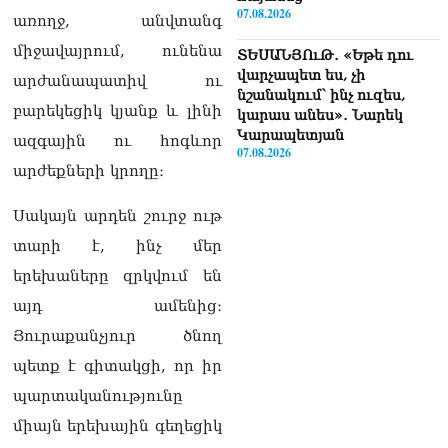
07.08.2026
առողջ, անվտանգ
միջավայրում, ունենա
ՏԵՍԱՆՅՈւԹ․ «Եթե դու
վարչապետ ես, չի
արժանապատիվ ու
նշանակում՝ ինչ ուզես,
բարեկեցիկ կյանք և լինի
կարաս անես»․ Նարեկ
Կարապետյան
ազգային ու հոգևոր
07.08.2026
արժեքների կրողը։
Խայտառակություն է, մի
հատ ուշադիր լսեք՝
Սակայն արդեն շուրջ ութ
Ամենայն Հայոց
տարի է, ինչ մեր
Կաթողիկոսի դատ.
Տիգրան Աբրահամյան
երեխաները զրկվում են
07.08.2026
այդ ամենից։
ՏԵՍԱՆՅՈւԹ․ «Վեհափառ,
Յուրաքանչյուր ծնող
վեհափառ»
պետք է գիտակցի, որ իր
վանկարկումների ու
հավատավոր ժողովրդի
պարտականությունը
հոծ բազմության միջով
միայն երեխային գեղեցիկ
Կաթողիկոսը մտավ