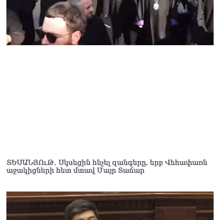
ՏԵՍԱՆՅՈւԹ․ Սկսեցին հնչել զանգերը, երբ Վեհափառն
աջակիցների հետ մտավ Մայր Տաճար