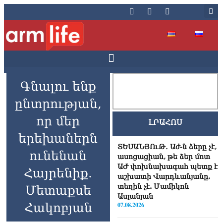
Գնալու ենք
ընտրության,
որ մեր
ԼՐԱՀՈՍ
երեխաներն
ՏԵՍԱՆՅՈւԹ․ Աժ-ն ձերը չէ,
ունենան
ասոցացիան, թե ձեր մոտ
ԱԺ փոխնախագահ պետք է
Հայրենիք.
աշխատի Վարդևանյանը,
տեղին չէ. Մամիկոն
Մետաքսե
Ասլանյան
Հակոբյան
07.08.2026