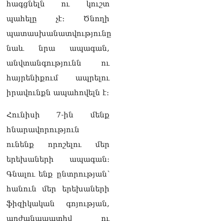
դատարան
հագցնելն ու կուշտ
07.08.2026
պահելը չէ։ Ծնողի
Ռուսաստանում հայտնել
պատասխանատվությունը
են, որ կանխել են
նաև նրա ապագան,
Հայաստան 16 մլն ռուբլու
ապօրինի արտահանումը
անվտանգությունն ու
07.08.2026
հայրենիքում ապրելու
Ուղիղ միացում․ ԱՄՈԹԻ
իրավունքն ապահովելն է։
ՕՐ․ Կաթողիկոսի գործով
դատական առաջին նիստը
Հունիսի 7-ին մենք
07.08.2026
հնարավորություն
ՏԵՍԱՆՅՈւԹ․ «Այսօր ձեզ
ունենք որոշելու մեր
համար ազգային ամոթի
օ՞ր է»․ լրագրողը՝ ՔՊ-
երեխաների ապագան։
ական պատգամավոր
Գնալու ենք ընտրության՝
Ռուզաննա Երեմյանին
07.08.2026
հանուն մեր երեխաների
ֆիզիկական գոյության,
ՏԵՍԱՆՅՈւԹ․ «Հնարավո՞ր
է զրկվեք մանդատից»․
արժանապատիվ ու