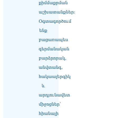
քիմմաքրման
Հակոբյանին
07.08.2026
աշխատանքներ:
Նիկոլ Փաշինյանի քավոր
Օգտագործում
մարզպետն ավելի քան 5
ենք
տարում ոչ մի ասուլիս չի
տվել. Ոսկան Սարգսյան
բացառապես
07.08.2026
գերմանական
ՄԱԿ Գլխավոր
քարտուղարի ուղերձը
բարձրորակ,
Փաշինյանին
անվտանգ,
արտահայտում է թերեւս
համաշխարհային
հակաալերգիկ
անցուդարձում շատ բան
որոշող կենտրոնների
և
տրամադրություններ
07.08.2026
արդյունավետ
միջոցներ՝
Դուք էլ մի դատվեք, դուք
մի անգամ դատվել եք.
հիանալի
Ղազինյանը՝ ՔՊ–ականին