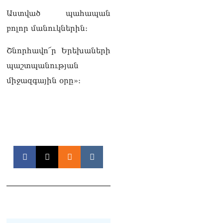
տվե՜ք այն էջը, որտեղ
գրված է Ուժեղ
Աստված պահապան
Հայաստանի անունը, չեք
բոլոր մանուկներին։
կարող, որովհետև նման էջ
այդ զեկույցում գոյություն
Շնորհավո՜ր Երեխաների
չունի. Ղահրամանյանը՝
Ղազարյանի
պաշտպանության
հայտարարության մասին
07.08.2026
միջազգային օրը»։
ՏԵՍԱՆՅՈւԹ․ Իմ
ընտանիքը փող չունի, իմ
աշխատավարձով է
ապրում. Թագուհի
Ղազարյանը հուզվեց
07.08.2026
Ինչու ԱՄՆ նախագահ
Թրամփը Ուկրաինային
«Պատրիոտ» հրթիռներ չի
տրամադրի
07.08.2026