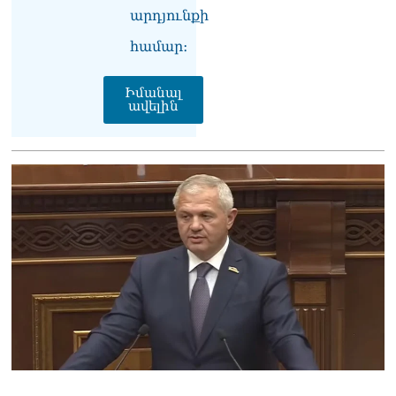
07.08.2026
արդյունքի
Ռուսաստանը
համար։
ահազանգում է, որ կարող է
դադարել զբոսաշրջային
Իմանալ
ռեսուրսի հոսքը դեպի
ավելին
Հայաստան․ ինչ տեղի
կունենա
07.08.2026
Միշուստինը «ոտքի վրա»
շփվել է Փաշինյանի հետ
07.08.2026
ՏԵՍԱՆՅՈւԹ․ Այսօր մեր
ամոթի օրն է,
խայտառակություն է՝
դատում են Վեհափառին.
Մարիաննա
Ղահրամանյան
07.08.2026
Եկեղեցու հեղինակության