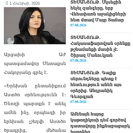
ՏԵՍԱՆՅՈւԹ․ Սկսեցին
1 Հունիսի, 2026
հնչել զանգերը, երբ
Վեհափառն աջակիցների
հետ մտավ Մայր Տաճար
07.08.2026
ՏԵՍԱՆՅՈւԹ․
Հակասաֆարովյան օրենքը
թշնամանքի մասին չէ.
Արցախի ԱԺ
Շիրազ Մանուկյան
07.08.2026
պատգամավոր Մետաքսե
Հակոբյանը գրել է.
ՏԵՍԱՆՅՈւԹ․ Գալիք
սերունդները պետք է
հետևություն անեն այս
«Երեխան ընտանիքում
օրերից․ Անդրանիկ
Աստծո օրհնությունն է։
Գևորգյան
07.08.2026
Ծնողի պարտքն է անել
ամեն ինչ, որպեսզի իր
Ամենայն հայոց
կաթողիկոսի դեմ գործով
երեխան չշեղվի Աստծո
դատավորը ինքնաբացարկ
ծրագրից, մեծանա
հայտնեց