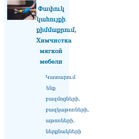
Փաշինյանը հասկացրել է,
Փափուկ
որ Հայաստանին
Եվրամիության հետ
կահույքի
մերձեցման մղել է
Լուկաշենկոն
քիմմաքրում,
07.08.2026
Химчистка
ՀՀ–ի համար ԵԱՏՄ–ի հետ
мягкой
համագործակցության
խորացումը
мебели
առաջնահերթություն է.
Փաշինյան
07.08.2026
Կատարում
ենք
ՀԲԸՄ-ն կոչ է անում
կասեցնել քրեական
բազմոցների,
վարույթը, որը հակասում է
մեր պատմական
բազկաթոռների,
ավանդույթներին
07.08.2026
աթոռների,
ներքնակների
Քննչական կոմիտեն
արձագանքել է Աննա