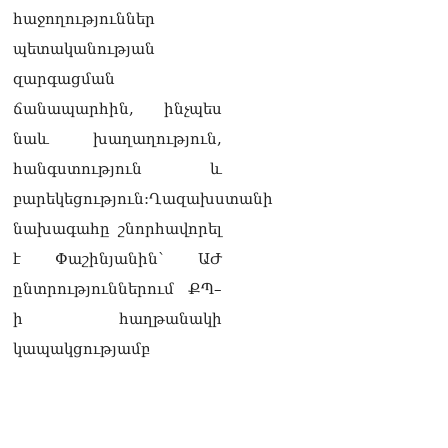
Սոբյանինը հայտնել է
հաջողություններ
Մոսկվային մոտեցող 9
անօդաչու թռչող սարքերի
պետականության
խnցման մասին
զարգացման
08.08.2026
ճանապարհին, ինչպես
Փաշինյանը զանգահարել է
նաև խաղաղություն,
Ալիևին
08.08.2026
հանգստություն և
բարեկեցություն:Ղազախստանի
«Ո՞վ է լինելու հաջորդ
քաղաքական
նախագահը շնորհավորել
հակառակորդը». Ռուզան
է Փաշինյանին՝ ԱԺ
Ստեփանյան
08.08.2026
ընտրություններում ՔՊ–
ի հաղթանակի
«Եթե ներքին
ազատություն ունես,
կապակցությամբ
կալանքն անցնում է
տանելի ռեժիմով»․
Անդրանիկ Թևանյան
08.08.2026