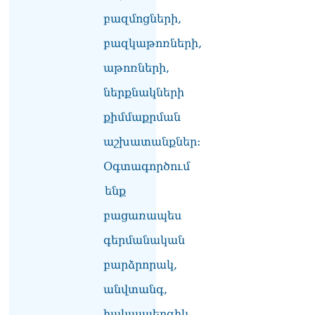
համար. Մխիթարյանը նշել
բազմոցների,
է կարիերայի գլխավոր
երազանքի մասին
բազկաթոռների,
08.08.2026
աթոռների,
Խաղաղությունն անշրջելի
ներքնակների
դարձնելու համար
անհրաժեշտություն է
քիմմաքրման
«Լեռնային Ղարաբաղի
հայերի վերադարձի»
աշխատանքներ:
իրավունքի մասին
Օգտագործում
խոսույթը չշարունակելը.
Փաշինյան
ենք
08.08.2026
բացառապես
«Ժողովուրդ». Ինչ
փոփոխություններ է արել
գերմանական
ԱԺ-ում Ռուբեն
բարձրորակ,
Ռուբինյանը
08.08.2026
անվտանգ,
«Հրապարակ». Հայկական
հակաալերգիկ