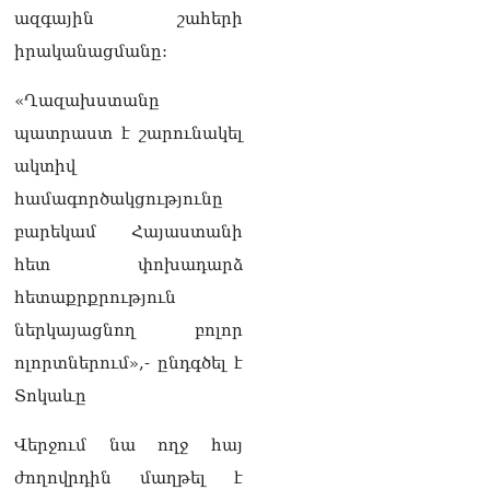
նախագահին»․ Նիկոլ
ազգային շահերի
Փաշինյան
իրականացմանը:
08.08.2026
«Ղազախստանը
Կադրեր Հովիկ
Աբրահամյանի որդու՝
պատրաստ է շարունակել
Արգամ Աբրահամյանի
ակտիվ
ձերբակալությունից
08.08.2026
համագործակցությունը
բարեկամ Հայաստանի
Ադրբեջանը և Հայաստանը
մեկ տարվա ընթացքում
հետ փոխադարձ
կարևոր և վճռական քայլեր
հետաքրքրություն
են ձեռնարկել, որպեսզի
խաղաղությունը շոշափելի
ներկայացնող բոլոր
իրականություն դարձնեն
ոլորտներում»,- ընդգծել է
երկու երկրների
ժողովուրդների համար․
Տոկաևը
Ֆրանսիայի ԱԳՆ մամուլի
քարտուղար
Վերջում նա ողջ հայ
08.08.2026
ժողովրդին մաղթել է