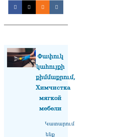
«Ցավոք, կլինեն շրջաններ,
որտեղ կտեղա կարկուտ»․
Գագիկ Սուրենյան
08.08.2026
Եկեղեցիների
համաշխարհային
խորհուրդը խորապես
մտահոգված է Հայ
Փափուկ
առաքելական եկեղեցու
շուրջ ստեղծված
կահույքի
իրավիճակով
08.08.2026
քիմմաքրում,
Химчистка
«Հրապարակ». Հայկ
Կոնջորյանի կնոջից շատ
мягкой
աշխատավարձ ստացող
պաշտոնյաների կանայք էլ
мебели
կան
08.08.2026
Կատարում
Ի՞նչն է պակասում
ենք
լիակատար երջանկության