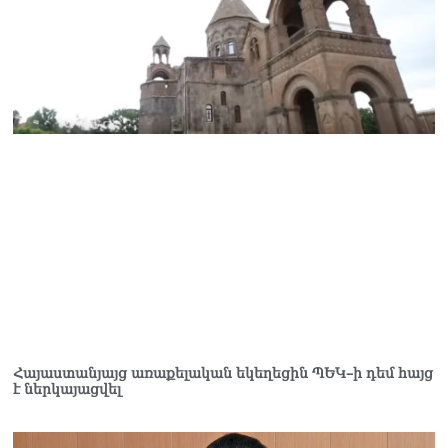
հաշվին 5 մլն դրամ գումար
է փոխանցվել
08.08.2026
ՏԵՍԱՆՅՈւԹ․ Աժ-ն ձերը չէ,
ասոցացիան, թե ձեր մոտ
ԱԺ փոխնախագահ պետք է
աշխատի Վարդևանյանը,
տեղին չէ. Մամիկոն
Ասլանյան
07.08.2026
Հայաստանյայց առաքելական եկեղեցին ՊԵԿ–ի դեմ հայց
է ներկայացվել