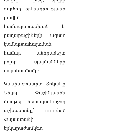
շարժմանը
09.08.2026
գործող օրենսդրությանը
լիովին
Կայուն ու տևական
խաղաղության համար
համապատասխան և
անհրաժեշտ է, որ
քաղաքացիների ազատ
արցախցիները
վերադառնան, գերիներն
կամարտահայտման
ազատ արձակվեն․
համար անհրաժեշտ
Բեգլարյան
08.08.2026
բոլոր պայմանների
ապահովմամբ:
Մաhացել է Մեսսիի հայրը
08.08.2026
Կասիմ-Ժոմարտ Տոկաևը
ՄԻՊ–ն անթույլատրելի է
Նիկոլ Փաշինյանին
համարում Արգամ
Աբրահամյանի վերաբերյալ
մաղթել է հետագա հաջող
ՔԿ–ի հաղորդագրությունը
աշխատանք՝ ուղղված
08.08.2026
Հայաստանի
ՏԵՍԱՆՅՈւԹ․ «Այսօր
երկարաժամկետ
զանգել եմ Ադրբեջանի