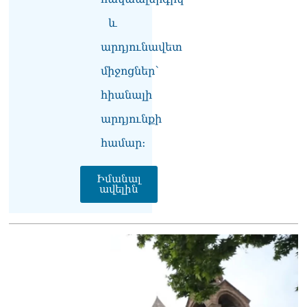
ծիրանի մասին ռուս-
ադրբեջանական
և
սահմանին մատնել են
արդյունավետ
«հայկական թերթերը»
08.08.2026
միջոցներ՝
«Հրապարակ». Փաշինյանը
հիանալի
որս է սկսել Ծառուկյանի
համախոհների նկատմամբ
արդյունքի
08.08.2026
համար։
«Հրապարակ». Խիստ
զգուշացրել են,
Իմանալ
սպառնացել ազատել
ավելին
08.08.2026
«Ժողովուրդ». Աղվան
Վարդանյանը մեկուսացած
է խմբակցությունից
08.08.2026
«Հրապարակ». Հեռացող
պատգամավորների