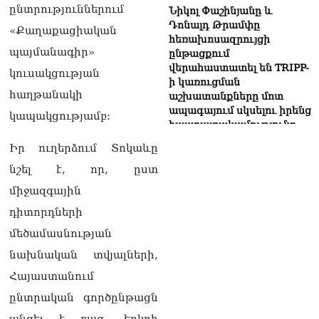
ընտրություններում
Նիկոլ Փաշինյանը և
Դոնալդ Թրամփը
«Քաղաքացիական
հեռախոսազրույցի
պայմանագիր»
ընթացքում
վերահաստատել են TRIPP-
կուսակցության
ի կառուցման
հաղթանակի
աշխատանքները մոտ
ապագայում սկսելու իրենց
կապակցությամբ:
հաստատակամությունը
09.08.2026
Իր ուղերձում Տոկաևը
Սեւանա լճում հեծանիվ-
նշել է, որ, ըստ
նավակը շրջվել է.
միջազգային
քաղաքացիներին
օգնության են հասել
դիտորդների
փրկարարները
մեծամասնության
09.08.2026
նախնական տվյալների,
Ֆիդան. Թուրքիան
Հայաստանում
աջակցում է դեպի կայուն
խաղաղություն
ընտրական գործընթացն
Հայաստանի և Ադրբեջանի
անցել է բաց, երկրի