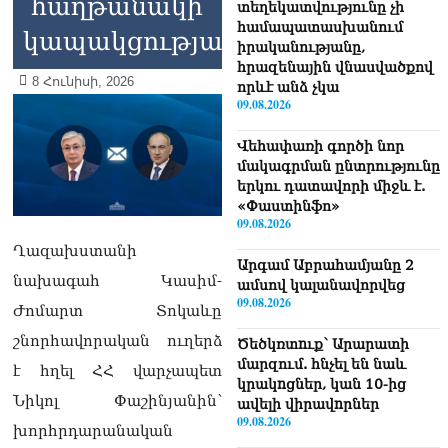
հաղթանակի
տեղեկատվությունը չի
համապատասխանում
կապակցությամբ
իրականությանը,
հրազենային վնասվածքով
8 Հունիսի, 2026
որևէ անձ չկա
09.08.2026
Վեհափառի գործի նոր
մակագրման ընտրությունը
երկու դատավորի միջև է.
«Փաստինֆո»
09.08.2026
Ղազախստանի
Արգամ Աբրահամյանը 2
նախագահ Կասիմ-
ամսով կալանավորվեց
09.08.2026
Ժոմարտ Տոկաևը
շնորհավորական ուղերձ
Ծեծկռտnւք՝ Արարատի
մարզում. հնչել են նաև
է հղել ՀՀ վարչապետ
կրակnցներ, կան 10-ից
Նիկոլ Փաշինյանին՝
ավելի վիրավnրներ
09.08.2026
խորհրդարանական