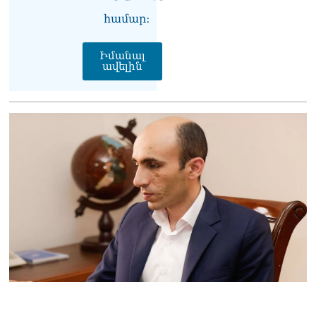
Կաթողիկոսը մտավ
համար։
դատարան
07.08.2026
Իմանալ
ավելին
Ռուսաստանում հայտնել
են, որ կանխել են
Հայաստան 16 մլն ռուբլու
ապօրինի արտահանումը
07.08.2026