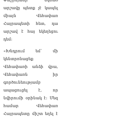
Փաշինյանի սկսած
իրավունքի մասին
խոսույթը չշարունակելը.
արշավը պետք չէ կապել
Փաշինյան
08.08.2026
միայն Վեհափառ
Հայրապետի հետ, դա
«Ժողովուրդ». Ինչ
արշավ է հայ եկեղեցու
փոփոխություններ է արել
ԱԺ-ում Ռուբեն
դեմ։
Ռուբինյանը
08.08.2026
«Խնդրում եմ՝ մի
«Հրապարակ». Հայկական
կենտրոնացեք
ծիրանի մասին ռուս-
Վեհափառի անձի վրա,
ադրբեջանական
սահմանին մատնել են
Վեհափառն իր
«հայկական թերթերը»
գործունեությամբ
08.08.2026
ապացուցել է, որ
«Հրապարակ». Փաշինյանը
նվիրումի օրինակ է։ Մեզ
որս է սկսել Ծառուկյանի
համախոհների նկատմամբ
համար Վեհափառ
08.08.2026
Հայրապետը միշտ եղել է