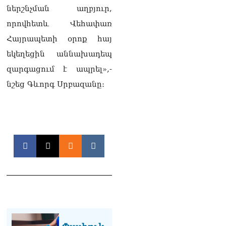
«Հրապարակ». Խիստ
ներշնչման աղբյուր,
զգուշացրել են,
որովհետև Վեհափառ
սպառնացել ազատել
08.08.2026
Հայրապետի օրոք հայ
եկեղեցին աննախադեպ
«Ժողովուրդ». Աղվան
Վարդանյանը մեկուսացած
զարգացում է ապրել»,-
է խմբակցությունից
08.08.2026
նշեց Գևորգ Սրբազանը։
«Հրապարակ». Հեռացող
պատգամավորների
հաշվին 5 մլն դրամ գումար
է փոխանցվել
08.08.2026
ՏԵՍԱՆՅՈւԹ․ Աժ-ն ձերը չէ,
ասոցացիան, թե ձեր մոտ
ԱԺ փոխնախագահ պետք է
աշխատի Վարդևանյանը,
տեղին չէ. Մամիկոն
Ասլանյան
07.08.2026