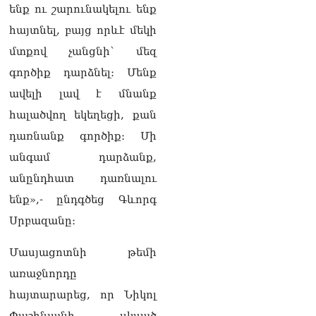
ենք ու շարունակելու ենք
իրավիճակով
08.08.2026
հայտնել, բայց որևէ մեկի
«Հրապարակ». Հայկ
մտքով չանցնի՝ մեզ
Կոնջորյանի կնոջից շատ
գործիք դարձնել։ Մենք
աշխատավարձ ստացող
պաշտոնյաների կանայք էլ
ավելի լավ է մնանք
կան
հալածվող եկեղեցի, քան
08.08.2026
դառնանք գործիք։ Մի
Ի՞նչն է պակասում
անգամ դարձանք,
լիակատար երջանկության
համար. Մխիթարյանը նշել
անընդհատ դառնալու
է կարիերայի գլխավոր
ենք»,- ընդգծեց Գևորգ
երազանքի մասին
08.08.2026
Սրբազանը։
Խաղաղությունն անշրջելի
Մասյացոտնի թեմի
դարձնելու համար
առաջնորդը
անհրաժեշտություն է
«Լեռնային Ղարաբաղի
հայտարարեց, որ Նիկոլ
հայերի վերադարձի»