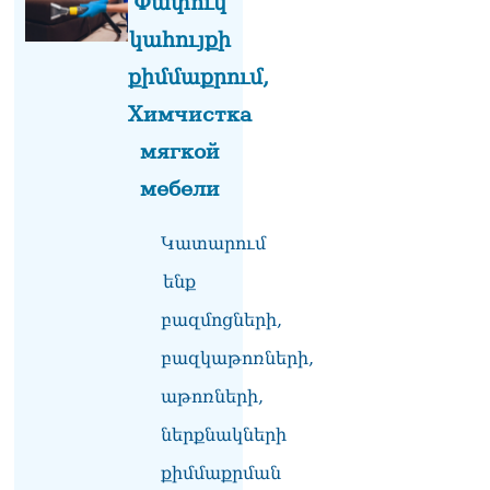
Փափուկ
կահույքի
ՏԵՍԱՆՅՈւԹ․ Սկսեցին
հնչել զանգերը, երբ
քիմմաքրում,
Վեհափառն աջակիցների
հետ մտավ Մայր Տաճար
Химчистка
07.08.2026
мягкой
ՏԵՍԱՆՅՈւԹ․
мебели
Հակասաֆարովյան օրենքը
թշնամանքի մասին չէ.
Շիրազ Մանուկյան
Կատարում
07.08.2026
ենք
ՏԵՍԱՆՅՈւԹ․ Գալիք
բազմոցների,
սերունդները պետք է
հետևություն անեն այս
բազկաթոռների,
օրերից․ Անդրանիկ
Գևորգյան
աթոռների,
07.08.2026
ներքնակների
Ամենայն հայոց
քիմմաքրման
կաթողիկոսի դեմ գործով