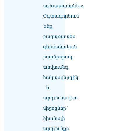
դատավորը ինքնաբացարկ
աշխատանքներ:
հայտնեց
07.08.2026
Օգտագործում
ՏԵՍԱՆՅՈւԹ․ «Եթե դու
ենք
վարչապետ ես, չի
բացառապես
նշանակում՝ ինչ ուզես,
կարաս անես»․ Նարեկ
գերմանական
Կարապետյան
07.08.2026
բարձրորակ,
Խայտառակություն է, մի
անվտանգ,
հատ ուշադիր լսեք՝
հակաալերգիկ
Ամենայն Հայոց
Կաթողիկոսի դատ.
և
Տիգրան Աբրահամյան
07.08.2026
արդյունավետ
ՏԵՍԱՆՅՈւԹ․ «Վեհափառ,
միջոցներ՝
վեհափառ»
հիանալի
վանկարկումների ու
հավատավոր ժողովրդի
արդյունքի
հոծ բազմության միջով