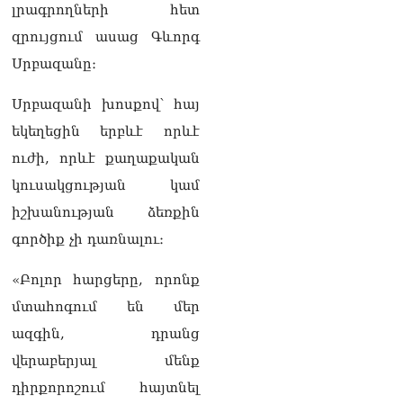
քաղաքական
լրագրողների հետ
հակառակորդը». Ռուզան
զրույցում ասաց Գևորգ
Ստեփանյան
08.08.2026
Սրբազանը։
«Եթե ներքին
Սրբազանի խոսքով՝ հայ
ազատություն ունես,
կալանքն անցնում է
եկեղեցին երբևէ որևէ
տանելի ռեժիմով»․
ուժի, որևէ քաղաքական
Անդրանիկ Թևանյան
08.08.2026
կուսակցության կամ
իշխանության ձեռքին
«Ցավոք, կլինեն շրջաններ,
որտեղ կտեղա կարկուտ»․
գործիք չի դառնալու։
Գագիկ Սուրենյան
08.08.2026
«Բոլոր հարցերը, որոնք
մտահոգում են մեր
Եկեղեցիների
համաշխարհային
ազգին, դրանց
խորհուրդը խորապես
վերաբերյալ մենք
մտահոգված է Հայ
առաքելական եկեղեցու
դիրքորոշում հայտնել
շուրջ ստեղծված