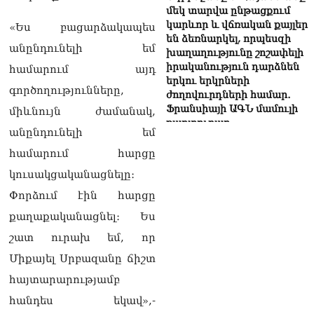
մեկ տարվա ընթացքում
կարևոր և վճռական քայլեր
«Ես բացարձակապես
են ձեռնարկել, որպեսզի
անընդունելի եմ
խաղաղությունը շոշափելի
իրականություն դարձնեն
համարում այդ
երկու երկրների
գործողությունները,
ժողովուրդների համար․
Ֆրանսիայի ԱԳՆ մամուլի
միևնույն ժամանակ,
քարտուղար
անընդունելի եմ
08.08.2026
համարում հարցը
Սոբյանինը հայտնել է
կուսակցականացնելը։
Մոսկվային մոտեցող 9
անօդաչու թռչող սարքերի
Փորձում էին հարցը
խnցման մասին
քաղաքականացնել։ Ես
08.08.2026
շատ ուրախ եմ, որ
Փաշինյանը զանգահարել է
Միքայել Սրբազանը ճիշտ
Ալիևին
08.08.2026
հայտարարությամբ
հանդես եկավ»,-
«Ո՞վ է լինելու հաջորդ