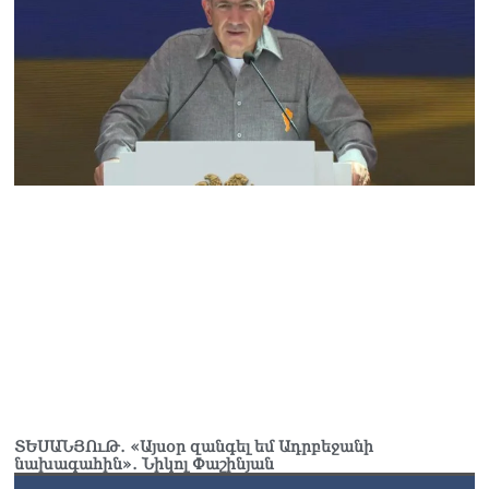
ՏԵՍԱՆՅՈւԹ․ «Այսօր զանգել եմ Ադրբեջանի
նախագահին»․ Նիկոլ Փաշինյան