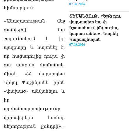
07.08.2026
հիմնարկում։
ՏԵՍԱՆՅՈւԹ․ «Եթե դու
«Անազատության մեջ
վարչապետ ես, չի
նշանակում՝ ինչ ուզես,
գտնվելով՝ նա
կարաս անես»․ Նարեկ
շարունակում է իր
Կարապետյան
07.08.2026
պայքարը և հայտնել է,
որ հացադուլից դուրս չի
Խայտառակություն է, մի
հատ ուշադիր լսեք՝
գա այնքան ժամանակ,
Ամենայն Հայոց
մինչև ՀՀ վարչապետ
Կաթողիկոսի դատ.
Տիգրան Աբրահամյան
Նիկոլ Փաշինյանն իրեն
07.08.2026
«փախած» անվանելու և
ՏԵՍԱՆՅՈւԹ․ «Վեհափառ,
իր
վեհափառ»
արժանապատվությունը
վանկարկումների ու
հավատավոր ժողովրդի
վիրավորելու համար
հոծ բազմության միջով
ներողություն չխնդրի»,–
Կաթողիկոսը մտավ