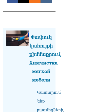
լրագրողը՝ Էդգար
Ղազարյանին
07.08.2026
ՏԵՍԱՆՅՈւԹ․ Փաշինյանը
հայտարարել է, որ
Եվրամիությունը
Փափուկ
Հայաստանի վրա
ազդեցության լծակներ
կահույքի
չունի
07.08.2026
քիմմաքրում,
Химчистка
ՏԵՍԱՆՅՈւԹ․ «Ցավոք,
լոգիստիկ խնդիրների
мягкой
պատճառով մեր
փոխադարձ առևտրի
мебели
ծավալն այնքան էլ մեծ չէ»․
Նիկոլ Փաշինյանը՝
Կատարում
Ղրղզստանի նախագահին
07.08.2026
ենք
Տիկի՜ն Ղազարյան, ցույց
բազմոցների,