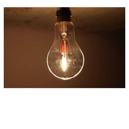
07.08.2026
Ռուսաստանը
ահազանգում է, որ կարող է
դադարել զբոսաշրջային
ռեսուրսի հոսքը դեպի
Հայաստան․ ինչ տեղի
կունենա
07.08.2026
Միշուստինը «ոտքի վրա»
շփվել է Փաշինյանի հետ
07.08.2026
ՏԵՍԱՆՅՈւԹ․ Այսօր մեր
ամոթի օրն է,
խայտառակություն է՝
դատում են Վեհափառին.
Մարիաննա
Ղահրամանյան
07.08.2026
Եկեղեցու հեղինակության