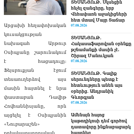
ՏԵՍԱՆՅՈւԹ․ Սկսեցին
հնչել զանգերը, երբ
Վեհափառն աջակիցների
հետ մտավ Մայր Տաճար
Արցախի հեղափոխական
07.08.2026
կուսակցության
ՏԵՍԱՆՅՈւԹ․
նախագահ Արթուր
Հակասաֆարովյան օրենքը
թշնամանքի մասին չէ.
Օսիպյանը շարունակում
Շիրազ Մանուկյան
07.08.2026
է հացադուլը։
Ֆեյսբուքյան էջում
ՏԵՍԱՆՅՈւԹ․ Գալիք
տեսաուղերձով այս
սերունդները պետք է
հետևություն անեն այս
մասին հայտնել է նրա
օրերից․ Անդրանիկ
փաստաբան Դավիթ
Գևորգյան
07.08.2026
Հովհաննիսյանը, որն
այցելել է Օսիպյանին
Ամենայն հայոց
կաթողիկոսի դեմ գործով
«Նուբարաշեն»
դատավորը ինքնաբացարկ
քրեակատարողական
հայտնեց