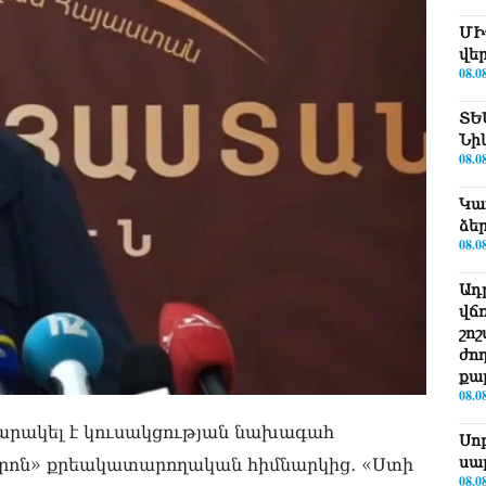
ՄԻ
վե
08.0
ՏԵ
Նի
08.0
Կա
ձե
08.0
Ադ
վճ
շո
ժո
քա
08.0
արակել է կուսակցության նախագահ
Սո
սա
տրոն» քրեակատարողական հիմնարկից․ «Ստի
08.0