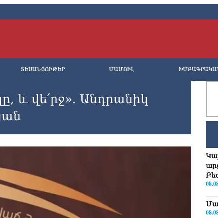
ՏԵՍԱՆՅՈՒԹԵՐ
ՄԱՄՈՒԼ
ԽՄԲԱԳՐԱԿԱ
ը, և վե՛րջ»․ Անդրանիկ
յան
Կա
ար
Բե
08.0
Մա
08.0