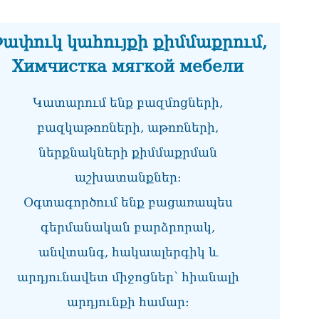
08.0
«Հ
ափուկ կահույքի քիմմաքրում,
08.0
Химчистка мягкой мебели
«Ժ
խմ
Կատարում ենք բազմոցների,
08.0
բազկաթոռների, աթոռների,
«Հ
դր
ներքնակների քիմմաքրման
08.0
աշխատանքներ:
ՏԵ
Օգտագործում ենք բացառապես
փո
Մա
գերմանական բարձրորակ,
07.0
անվտանգ, հակաալերգիկ և
ՏԵ
աջ
արդյունավետ միջոցներ՝ հիանալի
07.0
արդյունքի համար։
ՏԵ