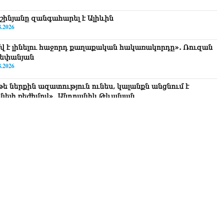
շինյանը զանգահարել է Ալիևին
8.2026
՞վ է լինելու հաջորդ քաղաքական հակառակորդը». Ռուզան
եփանյան
8.2026
թե ներքին ազատություն ունես, կալանքն անցնում է
նելի ռեժիմով»․ Անդրանիկ Թևանյան
8.2026
ավոք, կլինեն շրջաններ, որտեղ կտեղա կարկուտ»․ Գագիկ
ւրենյան
8.2026
եղեցիների համաշխարհային խորհուրդը խորապես
ահոգված է Հայ առաքելական եկեղեցու շուրջ ստեղծված
ավիճակով
8.2026
րապարակ». Հայկ Կոնջորյանի կնոջից շատ աշխատավարձ