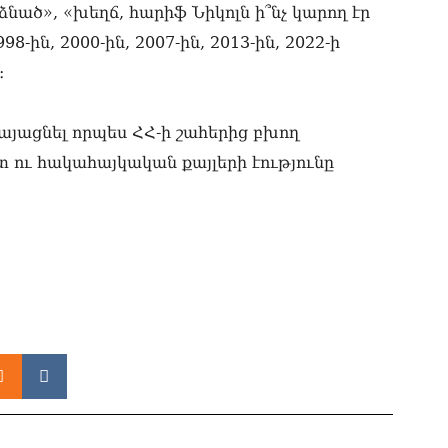
ստ
ած», «խեղճ, հարիֆ Նիկոլն ի՞նչ կարող էր
08.0
8-ին, 2000-ին, 2007-ին, 2013-ին, 2022-ի
Ի՞
։
Մխ
08.0
այացնել որպես ՀՀ-ի շահերից բխող
Խա
 ու հակահայկական քայլերի էությունը
ան
վե
Փա
08.0
«Ժ
Ռո
08.0
«Հ
ադ
08.0
«Հ
հա