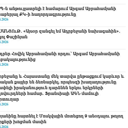
Պ–ն անթույլատրելի է համարում Արգամ Աբրահամյանի
րաբերյալ ՔԿ–ի հաղորդագրությունը
8.2026
ՍԱՆՅՈւԹ․ «Այսօր զանգել եմ Ադրբեջանի նախագահին»․
կոլ Փաշինյան
8.2026
դրեր Հովիկ Աբրահամյանի որդու՝ Արգամ Աբրահամյանի
րբակալությունից
8.2026
րբեջանը և Հայաստանը մեկ տարվա ընթացքում կարևոր և
ռական քայլեր են ձեռնարկել, որպեսզի խաղաղությունը
շափելի իրականություն դարձնեն երկու երկրների
ղովուրդների համար․ Ֆրանսիայի ԱԳՆ մամուլի
րտուղար
8.2026
բյանինը հայտնել է Մոսկվային մոտեցող 9 անօդաչու թռչող
րքերի խnցման մասին
8.2026