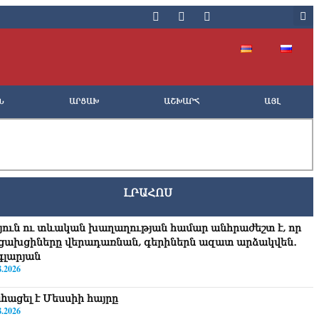
Ն
ԱՐՑԱԽ
ԱՇԽԱՐՀ
ԱՅԼ
ԼՐԱՀՈՍ
յուն ու տևական խաղաղության համար անհրաժեշտ է, որ
ցախցիները վերադառնան, գերիներն ազատ արձակվեն․
գլարյան
8.2026
hացել է Մեսսիի հայրը
8.2026