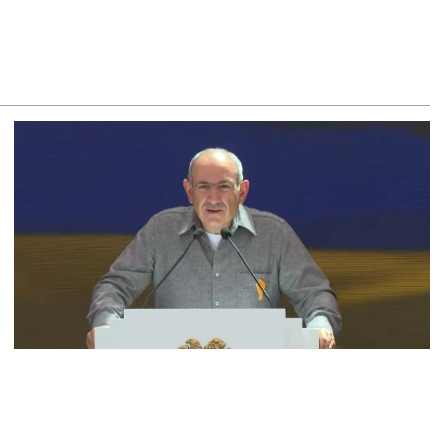
. Շիրազ Մանուկյան
8.2026
ՍԱՆՅՈւԹ․ Գալիք սերունդները պետք է հետևություն անեն
ս օրերից․ Անդրանիկ Գևորգյան
8.2026
ենայն հայոց կաթողիկոսի դեմ գործով դատավորը
քնաբացարկ հայտնեց
8.2026
ՍԱՆՅՈւԹ․ «Եթե դու վարչապետ ես, չի նշանակում՝ ինչ
զես, կարաս անես»․ Նարեկ Կարապետյան
8.2026
յտառակություն է, մի հատ ուշադիր լսեք՝ Ամենայն Հայոց
թողիկոսի դատ. Տիգրան Աբրահամյան
8.2026
ՍԱՆՅՈւԹ․ «Վեհափառ, վեհափառ» վանկարկումների ու
վատավոր ժողովրդի հոծ բազմության միջով Կաթողիկոսը
ավ դատարան