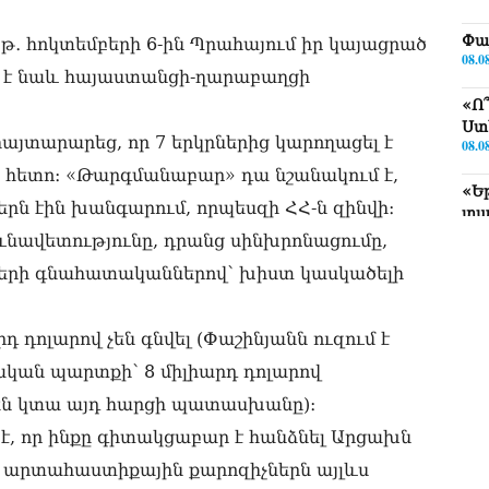
Փա
թ․ հոկտեմբերի 6-ին Պրահայում իր կայացրած
08.0
մ է նաև հայաստանցի-ղարաբաղցի
«Ո
Ստ
յտարարեց, որ 7 երկրներից կարողացել է
08.0
ց հետո։ «Թարգմանաբար» դա նշանակում է,
«Ե
րն էին խանգարում, որպեսզի ՀՀ-ն զինվի։
տա
08.0
ունավետությունը, դրանց սինխրոնացումը,
երի գնահատականներով՝ խիստ կասկածելի
«Ց
Սո
08.0
դ դոլարով չեն գնվել (Փաշինյանն ուզում է
Եկ
ական պարտքի՝ 8 միլիարդ դոլարով
մտ
են կտա այդ հարցի պատասխանը)։
իր
08.0
 է, որ ինքը գիտակցաբար է հանձնել Արցախն
ի արտահաստիքային քարոզիչներն այլևս
«Հ