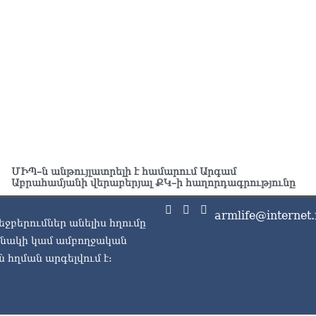
07.0
Ռո
ռո
07.0
ՄԻՊ–ն անթույլատրելի է համարում Արգամ
Աբրահամյանի վերաբերյալ ՔԿ–ի հաղորդագրությունը
armlife@internet.
եջբերումներ անելիս հղումը
ասնակի կամ ամբողջական
 հղման արգելվում է: