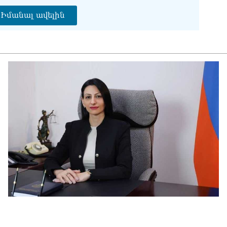
չէ
Իմանալ ավելին
07.0
ՏԵ
այ
07.0
Ամ
ին
07.0
ՏԵ
ու
07.0
Խա
Կա
07.0
ՏԵ
հա
մտ