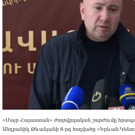
«Մայր Հայաստան» ժողովրդական շարժումը հրապ
Անդրանիկ Թևանյանի 6-րդ հոդվածը «Երևան-Կեն