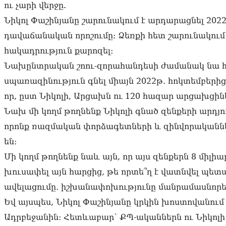
ու չարի վերջը.
Նիկոլ Փաշինյանը շարունակում է արդարացնել 2022
դավաճանական որոշումը։ Ձեռքի հետ շարունակու
հակադրություն քարոզել։
Նախընտրական շոու-զորահանդեսի ժամանակ նա հա
սպառազինություն գնել միայն 2022թ․ հոկտեմբերի
որ, ըստ Նիկոլի, Արցախն ու 120 հազար արցախցինե
Նախ մի կողմ թողնենք Նիկոլի գնած զենքերի արդյ
որոնք ռազմական փորձագետների և զինվորականն
են։
Մի կողմ թողնենք նաև այն, որ այս զենքերն 8 միլիար
խուսափել այն հարցից, թե որտե՞ղ է վատնվել պետ
ավելացումը․ իշխանափոխությունը մանրամասնոր
Եվ այսպես, Նիկոլ Փաշինյանը կրկին խոստովանում
Ադրբեջանին։ Հետևաբար՝ ՔՊ-ականներն ու Նիկոլ