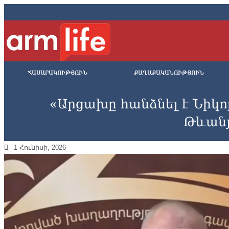
ՀԱՍԱՐԱԿՈՒԹՅՈՒՆ
ՔԱՂԱՔԱԿԱՆՈՒԹՅՈՒՆ
«Արցախը հանձնել է Նիկոլ
Թևան
1 Հունիսի, 2026