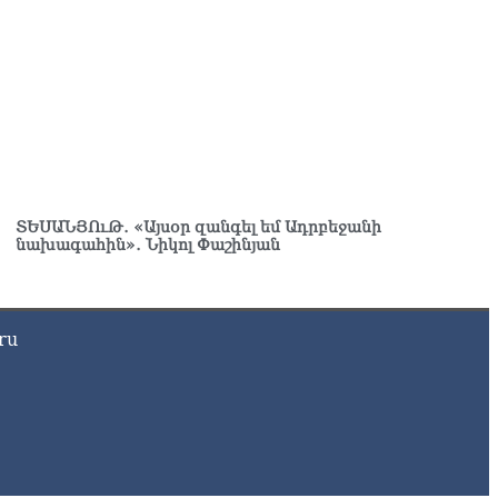
8.2026
ւսաստանում հայտնել են, որ կանխել են Հայաստան 16 մլն
ւբլու ապօրինի արտահանումը
8.2026
ՏԵՍԱՆՅՈւԹ․ «Այսօր զանգել եմ Ադրբեջանի
նախագահին»․ Նիկոլ Փաշինյան
ru