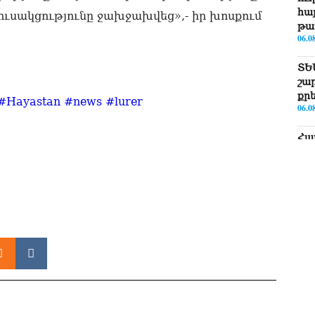
հայ
ւսակցությունը ջախջախվեց»,- իր խոսքում
թա
06.0
ՏԵ
շա
քր
#Hayastan
#news
#lurer
06.0
Հա
նե
ար
գո
06.0
Եթե
ՀՀ-
06.0
ՏԵ
Իշ
06.0