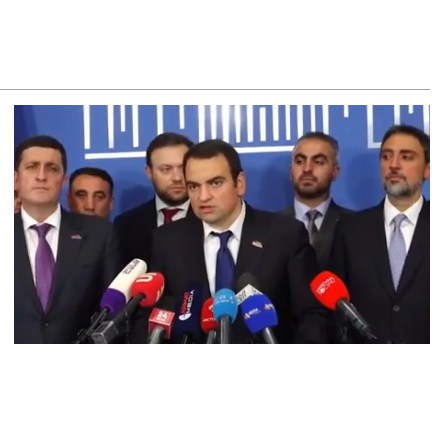
ճակում տեղափոխվել է հիվանդանոց
8.2026
մ կարող մեկնաբանել Հաջիևի խոսքը. ասել ենք, որ
հմանադրության նախագիծ ենք մշակում. նախարար
լյան
8.2026
կոլ Փաշինյանը մեկնել է Ղրղզստանի Հանրապետություն
8.2026
ՍԱՆՅՈւԹ․ Սրբազանների, Սամվել Կարապետյանի
լանքները եղել են ապօրինի, չեք կարող իմ հետ
ամաձայնվել․ Արամ Վարդևանյան
8.2026
ենայն Հայոց Կաթողիկոսը և 6 եպիսկոպոսները
սնակցելու են դատական առաջին նիստին
8.2026
հագ Մարտիրոսյանը որոնվում է որպես անհետ կորած
8.2026