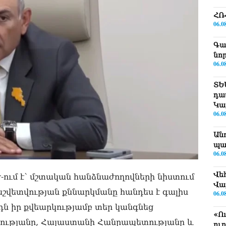
ՀՌ
06.0
Գա
նո
06.0
ՏԵ
դա
Կա
06.0
Ան
պա
06.0
Վե
Ժ-ում է՝ մշտական հանձնաժողովների նիստում
Վա
շվետվության քննարկմանը հանդես է գալիս
06.0
րդն իր քվեարկությամբ տեր կանգնեց
«Ո
ությանը, Հայաստանի Հանրապետությանը և
ու