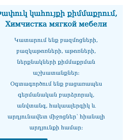
ՏԵ
ափուկ կահույքի քիմմաքրում,
միջ
կա
Химчистка мягкой мебели
06.0
Նո
Կատարում ենք բազմոցների,
ու
06.0
բազկաթոռների, աթոռների,
ներքնակների քիմմաքրման
Բա
գե
աշխատանքներ:
06.0
Օգտագործում ենք բացառապես
ՌԴ
գերմանական բարձրորակ,
կտր
06.0
անվտանգ, հակաալերգիկ և
Մո
արդյունավետ միջոցներ՝ հիանալի
հյ
06.0
արդյունքի համար։
Եր