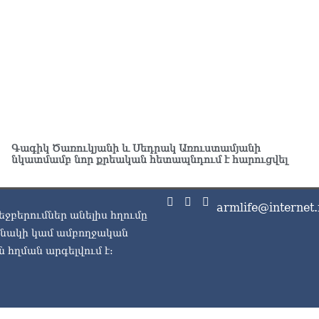
ԱԳ
ամ
06.0
Ու
աշ
06.0
Փա
աշ
Գագիկ Ծառուկյանի և Սեդրակ Առուստամյանի
ար
նկատմամբ նոր քրեական հետապնդում է հարուցվել
06.0
Ռո
armlife@internet.
կո
եջբերումներ անելիս հղումը
06.0
ասնակի կամ ամբողջական
 հղման արգելվում է:
Ու
06.0
Երկ
մա