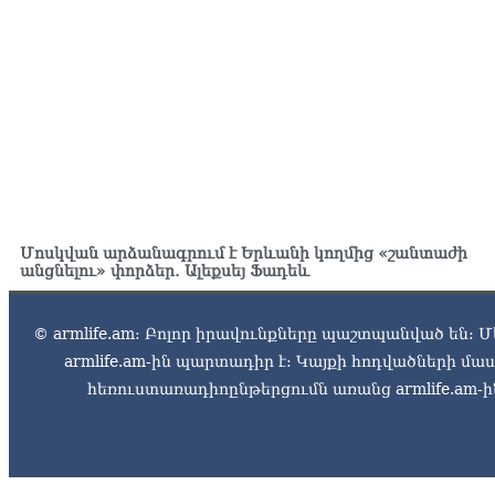
Մոսկվան արձանագրում է Երևանի կողմից «շանտաժի
անցնելու» փորձեր․ Ալեքսեյ Ֆադեև
© armlife.am: Բոլոր իրավունքները պաշտպանված են: Մ
armlife.am-ին պարտադիր է: Կայքի հոդվածների մ
հեռուստառադիոընթերցումն առանց armlife.am-ին