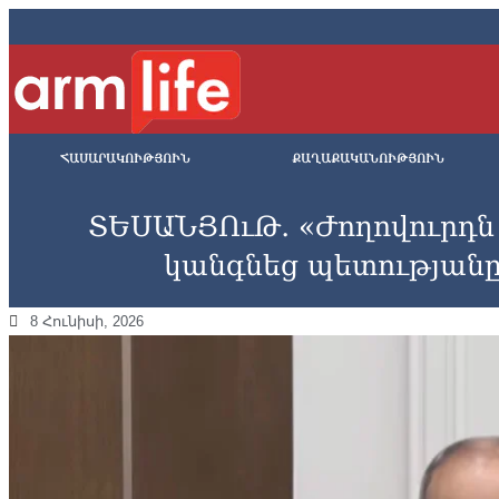
ՀԱՍԱՐԱԿՈՒԹՅՈՒՆ
ՔԱՂԱՔԱԿԱՆՈՒԹՅՈՒՆ
ՏԵՍԱՆՅՈւԹ․ «Ժողովուրդն
կանգնեց պետությանը
8 Հունիսի, 2026