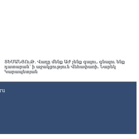
Ն-ն 1 մլն դոլար կստանա արտերկրում Անկախության 35–
յակի միջոցառումների համար
8.2026
ղիղ միացում․ Ազգային ժողովը շարոնակում է իր
խատանքը
8.2026
շինյանը պաշտոնյաներին կոչ արեց վերանայել
խատանքի մոտեցումները և բարձրացնել կառավարության
ՏԵՍԱՆՅՈւԹ․ Վաղը մենք ԱԺ չենք գալու, գնալու ենք
դատարան՝ ի աջակցություն Վեհափառի. Նարեկ
դյունավետությունը
Կարապետյան
8.2026
ւսաստանից Հայաստան Ադրբեջանի տարածքով
ru
ւղարկեն ցորենի նոր խմբաքանակ
8.2026
ղիղ միացում․ ՀՀ կառավարության հերթական նիստը
8.2026
ար ժամանակ լույս չի լինելու Երևանում և բոլոր
րզերում