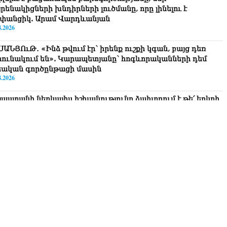
րենակիցների խնդիրների լուծմանը, որը լինելու է
փանցիկ. Արամ Վարդևանյան
8.2026
ՍԱՆՅՈւԹ․ «Ինձ թվում էր՝ իրենք ուշքի կգան, բայց դեռ
րունակում են». Կարապետյանը՝ հոգևորականների դեմ
եական գործընթացի մասին
8.2026
յաստանի ներկայիս իշխանությունը ձախողում է թե՛ երկրի
րսում ազգային համերաշխության պահպանման, թե՛
տաքին ճակատում հայ ժողովրդի շահերի պաշտպանության
րծը․ Մարիաննա Ղահրամանյան
8.2026
 ուզում եք՝ ռեբուսը լուծենք, ասեք՝ մի քանի ամսվա մեջ
ն 29 800-ից ո՞նց դարձավ 29 743 քկմ
8.2026
ՍԱՆՅՈւԹ․ «Մենք մեր խոսքը դեռ կասենք»․ Դավիթ
խանյան
8.2026