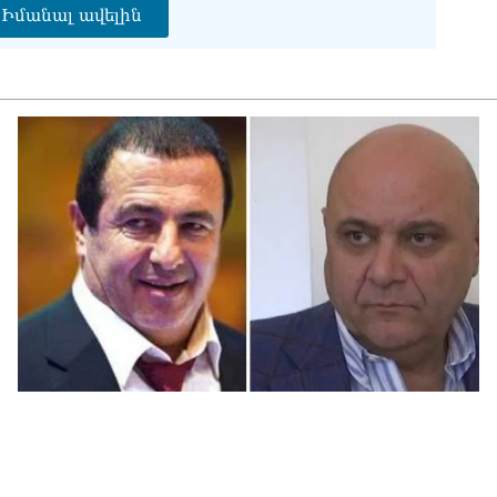
վի
Իմանալ ավելին
06.0
Չե
Սա
Գա
06.0
Նի
06.0
ՏԵ
կա
չհ
06.0
Ամ
մա
06.0
Վա
06.0