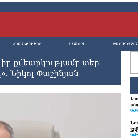
ՏԵՍԱՆՅՈՒԹԵՐ
ՄԱՄՈՒԼ
ԽՄԲԱԳՐԱԿԱ
 իր քվեարկությամբ տեր
»․ Նիկոլ Փաշինյան
Մո
ան
06.0
Նո
լց
06.0