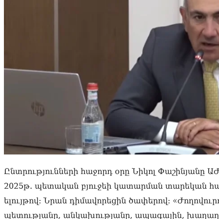
Ընտրությունների հաջորդ օրը Նիկոլ Փաշինյանը Ա
2025թ. պետական բյուջեի կատարման տարեկան հա
ելույթով։ Նրան դիմավորեցին ծափերով։ «Ժողովու
պետությանը, անկախությանը, ապագային, խաղաղ