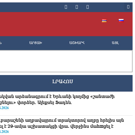
Ն
ԱՐՑԱԽ
ԱՇԽԱՐՀ
ԱՅԼ
ԼՐԱՀՈՍ
սկվան արձանագրում է Երևանի կողմից «շանտաժի
ցնելու» փորձեր․ Ալեքսեյ Ֆադեև
8.2026
ւբարաշենի աղբավայրում տրակտորով աղբը հրելիս այն
վել է 29-ամյա աշխատակցի վրա. վերջինս մաhшցել է
8.2026