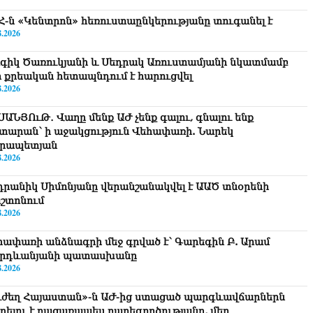
Հ-ն «Կենտրոն» հեռուստաընկերությանը տուգանել է
8.2026
գիկ Ծառուկյանի և Սեդրակ Առուստամյանի նկատմամբ
ր քրեական հետապնդում է հարուցվել
8.2026
ՍԱՆՅՈւԹ․ Վաղը մենք ԱԺ չենք գալու, գնալու ենք
տարան՝ ի աջակցություն Վեհափառի. Նարեկ
րապետյան
8.2026
դրանիկ Սիմոնյանը վերանշանակվել է ԱԱԾ տնօրենի
շտոնում
8.2026
հափառի անձնագրի մեջ գրված է՝ Գարեգին Բ. Արամ
րդևանյանի պատասխանը
8.2026
ւժեղ Հայաստան»-ն ԱԺ-ից ստացած պարգևավճարներն
ղղելու է բացառապես բարեգործությանը, մեր