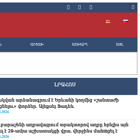
Ն
ԱՐՑԱԽ
ԱՇԽԱՐՀ
ԱՅԼ
ԼՐԱՀՈՍ
սկվան արձանագրում է Երևանի կողմից «շանտաժի
ցնելու» փորձեր․ Ալեքսեյ Ֆադեև
8.2026
ւբարաշենի աղբավայրում տրակտորով աղբը հրելիս այն
վել է 29-ամյա աշխատակցի վրա. վերջինս մաhшցել է
8.2026