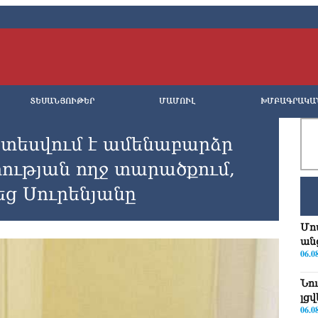
ՏԵՍԱՆՅՈՒԹԵՐ
ՄԱՄՈՒԼ
ԽՄԲԱԳՐԱԿԱ
տեսվում է ամենաբարձր
ւթյան ողջ տարածքում,
նեց Սուրենյանը
Մո
ան
06.0
Նո
լց
06.0