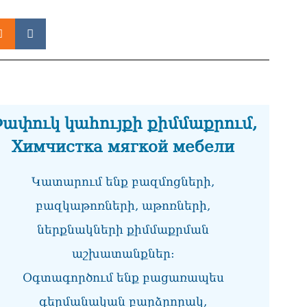
ՏԵ
միջ
կա
06.0
Նո
ու
06.0
ափուկ կահույքի քիմմաքրում,
Բա
Химчистка мягкой мебели
գե
06.0
Կատարում ենք բազմոցների,
ՌԴ
բազկաթոռների, աթոռների,
կտր
06.0
ներքնակների քիմմաքրման
Մո
աշխատանքներ:
հյ
06.0
Օգտագործում ենք բացառապես
գերմանական բարձրորակ,
Եր