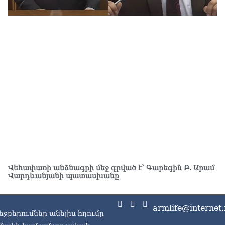
ԱԳ
ամ
06.0
Ու
աշ
06.0
Փա
աշ
ար
06.0
Ռո
կո
06.0
Վեհափառի անձնագրի մեջ գրված է՝ Գարեգին Բ. Արամ
Վարդևանյանի պատասխանը
Ու
06.0
Երկ
armlife@internet.
եջբերումներ անելիս հղումը
մա