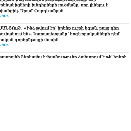
րենակիցների խնդիրների լուծմանը, որը լինելու է
փանցիկ. Արամ Վարդևանյան
8.2026
ՍԱՆՅՈւԹ․ «Ինձ թվում էր՝ իրենք ուշքի կգան, բայց դեռ
րունակում են». Կարապետյանը՝ հոգևորականների դեմ
եական գործընթացի մասին
8.2026
յաստանի ներկայիս իշխանությունը ձախողում է թե՛ երկրի
րսում ազգային համերաշխության պահպանման, թե՛
տաքին ճակատում հայ ժողովրդի շահերի պաշտպանության
րծը․ Մարիաննա Ղահրամանյան
8.2026
 ուզում եք՝ ռեբուսը լուծենք, ասեք՝ մի քանի ամսվա մեջ
ն 29 800-ից ո՞նց դարձավ 29 743 քկմ
8.2026
ՍԱՆՅՈւԹ․ «Մենք մեր խոսքը դեռ կասենք»․ Դավիթ
խանյան
8.2026