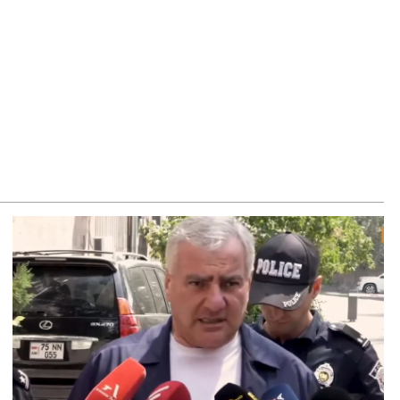
ճակում տեղափոխվել է հիվանդանոց
8.2026
մ կարող մեկնաբանել Հաջիևի խոսքը. ասել ենք, որ
հմանադրության նախագիծ ենք մշակում. նախարար
լյան
8.2026
կոլ Փաշինյանը մեկնել է Ղրղզստանի Հանրապետություն
8.2026
ՍԱՆՅՈւԹ․ Սրբազանների, Սամվել Կարապետյանի
լանքները եղել են ապօրինի, չեք կարող իմ հետ
ամաձայնվել․ Արամ Վարդևանյան
8.2026
ենայն Հայոց Կաթողիկոսը և 6 եպիսկոպոսները
սնակցելու են դատական առաջին նիստին
8.2026
հագ Մարտիրոսյանը որոնվում է որպես անհետ կորած
8.2026