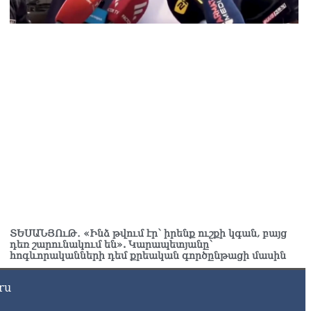
Ն-ն 1 մլն դոլար կստանա արտերկրում Անկախության 35–
յակի միջոցառումների համար
8.2026
ղիղ միացում․ Ազգային ժողովը շարոնակում է իր
խատանքը
8.2026
շինյանը պաշտոնյաներին կոչ արեց վերանայել
խատանքի մոտեցումները և բարձրացնել կառավարության
դյունավետությունը
8.2026
ւսաստանից Հայաստան Ադրբեջանի տարածքով
ւղարկեն ցորենի նոր խմբաքանակ
8.2026
ՏԵՍԱՆՅՈւԹ․ «Ինձ թվում էր՝ իրենք ուշքի կգան, բայց
դեռ շարունակում են». Կարապետյանը՝
ղիղ միացում․ ՀՀ կառավարության հերթական նիստը
հոգևորականների դեմ քրեական գործընթացի մասին
8.2026
ար ժամանակ լույս չի լինելու Երևանում և բոլոր
ru
րզերում