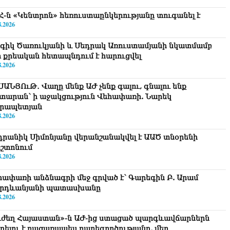
Հ-ն «Կենտրոն» հեռուստաընկերությանը տուգանել է
8.2026
գիկ Ծառուկյանի և Սեդրակ Առուստամյանի նկատմամբ
ր քրեական հետապնդում է հարուցվել
8.2026
ՍԱՆՅՈւԹ․ Վաղը մենք ԱԺ չենք գալու, գնալու ենք
տարան՝ ի աջակցություն Վեհափառի. Նարեկ
րապետյան
8.2026
դրանիկ Սիմոնյանը վերանշանակվել է ԱԱԾ տնօրենի
շտոնում
8.2026
հափառի անձնագրի մեջ գրված է՝ Գարեգին Բ. Արամ
րդևանյանի պատասխանը
8.2026
ւժեղ Հայաստան»-ն ԱԺ-ից ստացած պարգևավճարներն
ղղելու է բացառապես բարեգործությանը, մեր