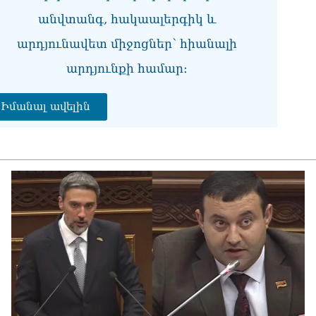
վի
անվտանգ, հակաալերգիկ և
06.0
արդյունավետ միջոցներ՝ հիանալի
Չե
Սա
արդյունքի համար։
Գա
06.0
Իմանալ ավելին
Նի
06.0
ՏԵ
կա
չհ
06.0
Ամ
մա
06.0
Վա
06.0