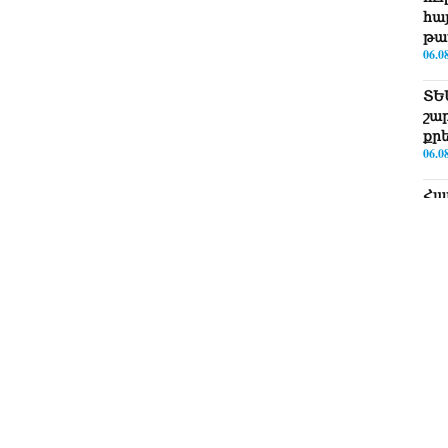
հայ
թա
06.0
ՏԵ
շա
քր
06.0
Հա
նե
ար
գո
06.0
Եթե
ՀՀ-
06.0
ՏԵ
Իշ
06.0