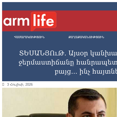
ՀԱՍԱՐԱԿՈՒԹՅՈՒՆ
ՔԱՂԱՔԱԿԱՆՈՒԹՅՈՒՆ
ՏԵՍԱՆՅՈւԹ․ Այսօր կանխա
ջերմաստիճանը հանրապետո
բայց․․․ ինչ հայտ
3 Հուլիսի, 2026