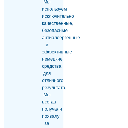
Мы
Католикоса Всех армян
используем
Гарегина II в суд
неприемлем и
исключительно
заслуживает
качественные,
осуждения
безопасные,
07.08.2026
антиаллергенные
Москва фиксирует
и
попытки Еревана
эффективные
перейти к шантажу —
немецкие
Алексей Фадеев
06.08.2026
средства
для
Следственный комитет:
отличного
выявлены случаи
вымогательства
результата.
имущества стоимостью
Мы
$2,5 млн и отмывания
всегда
денег в особо крупном
размере со стороны
получали
Гагика Царукяна и
похвалу
Седрака Арутюняна
за
06.08.2026