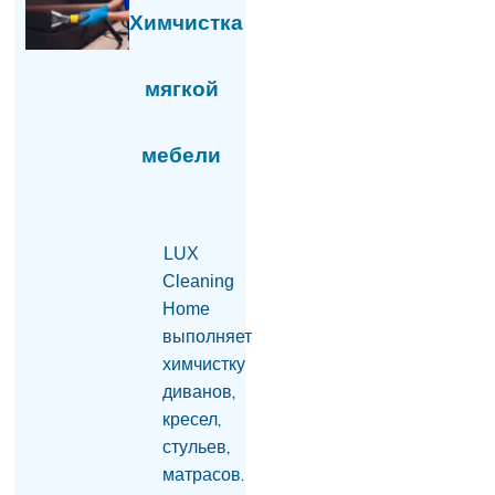
бессодержательным,
Химчистка
углубление
сотрудничества в
ЕАЭС- приоритет.
мягкой
Пашинян
07.08.2026
«Сильная Армения»
мебели
покинет здание НС в
15:00 и отправится в
Эчмиадзин
07.08.2026
LUX
«Будем вынуждены
Cleaning
рекомендовать нашим
Home
гражданам не
выполняет
посещать Армению»:
химчистку
российская сторона
раскрыла подробности
диванов,
разговора Матвиенко и
кресел,
Рубиняна
стульев,
07.08.2026
матрасов.
Арам I: Вызов