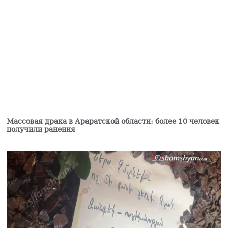
Апелляционный суд в
Баку оставил
неизменными
приговоры бывшему
руководству Карабаха
06.08.2026
Товарооборот РФ и
Армении упал на 2/3 по
отношению к
прошлому году —
Оверчук
06.08.2026
Массовая драка в Араратской области: более 10 человек
получили ранения