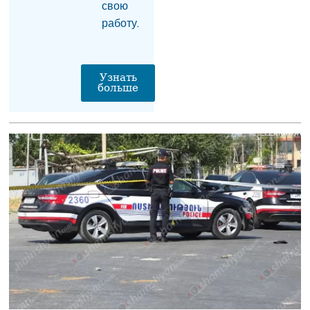
свою
Глава фракции блока
работу.
«Сильная Армения»:
Завтра нас с 16:00 в
парламенте не будет
06.08.2026
Узнать
больше
«Мне казалось, что
они одумаются, но они
продолжают»:
Карапетян — об
уголовном
преследовании
представителей
духовенства (видео)
06.08.2026
На АЗС в Армавирской
области Армении
произошел взрыв, есть
пострадавшие
06.08.2026