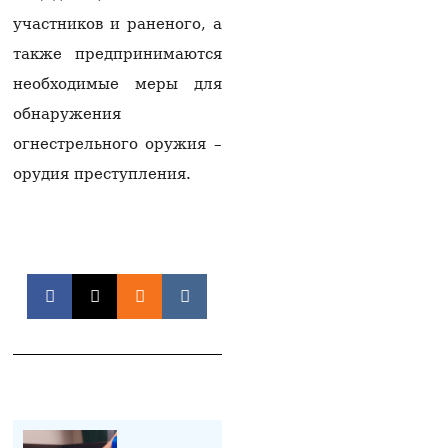
07.08.2026
участников и раненого, а
Пашинян заявил, что у
также предпринимаются
Евросоюза нет рычагов
необходимые меры для
воздействия на
Армению
обнаружения
07.08.2026
огнестрельного оружия –
Мишустин «на ногах»
орудия преступления.
пообщался с
Пашиняном слушать
статью
07.08.2026
У могил родителей
обнаружены тело
мужчины,
огнестрельное оружие
и записка
07.08.2026
Проведение
референдума будет