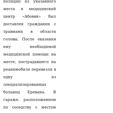
полиции из указанного
На Армению
места в медицинский
надвигается новый
центр «Абовян» был
циклон — с Черного
моря
доставлен гражданин с
08.08.2026
травмами в области
Всемирный совет
головы. После оказания
церквей выразил
обеспокоенность
ему необходимой
ситуацией вокруг
медицинской помощи на
Армянской
апостольской церкви
месте, пострадавшего на
08.08.2026
реанимобиле перевезли в
«Чего не хватает для
одну из
полного счастья?»:
Мхитарян рассказал о
специализированных
главной
больниц Еревана. В
нереализованной
мечте в карьере
гараже, расположенном
08.08.2026
по соседству с местом