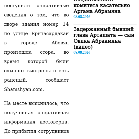
комитета касательно
поступили оперативные
Аргама Абрамяна
сведения о том, что во
08.08.2026
дворе здания номер 14
Задержанный бывший
по улице Еритасардакан
глава Арташата — сын
Овика Абраамяна
в городе Абовян
(видео)
произошла ссора, во
08.08.2026
время которой были
Собянин сообщил о
девяти сбитых на
слышны выстрелы и есть
подлете к Москве
раненый, сообщает
беспилотниках
08.08.2026
Shamshyan.com.
Пашинян и Алиев
На месте выяснилось, что
провели телефонный
разговор по
полученная оперативная
инициативе армянской
информация достоверна.
стороны: что они
обсудили
До прибытия сотрудников
08.08.2026