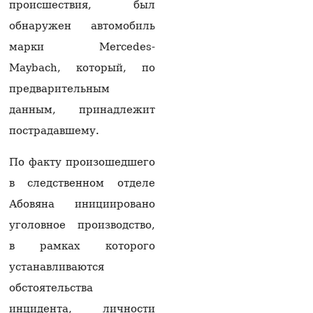
Пашинян: Чтобы
происшествия, был
сделать мир
обнаружен автомобиль
необратимым,
необходимо
марки Mercedes-
прекратить риторику о
праве на «возвращение
Maybach, который, по
армян Нагорного
предварительным
Карабаха»
08.08.2026
данным, принадлежит
пострадавшему.
Судья по делу против
Католикоса всех армян
взял самоотвод
По факту произошедшего
07.08.2026
в следственном отделе
В Минводах пресекли
Абовяна инициировано
незаконный вывоз 16
уголовное производство,
млн рублей в Армению
07.08.2026
в рамках которого
устанавливаются
В Эчмиадзине
начинается судебный
обстоятельства
процесс против
Католикоса всех Армян
инцидента, личности