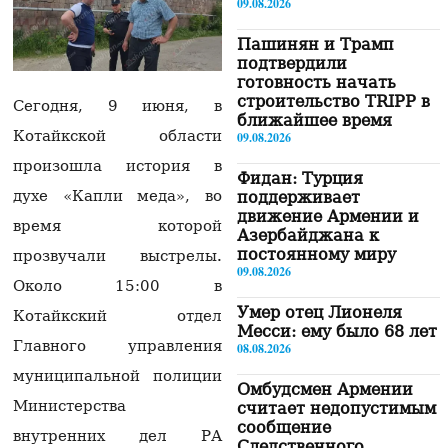
09.08.2026
Пашинян и Трамп
подтвердили
готовность начать
строительство TRIPP в
Сегодня, 9 июня, в
ближайшее время
Котайкской области
09.08.2026
произошла история в
Фидан: Турция
духе «Капли меда», во
поддерживает
движение Армении и
время которой
Азербайджана к
постоянному миру
прозвучали выстрелы.
09.08.2026
Около 15:00 в
Умер отец Лионеля
Котайкский отдел
Месси: ему было 68 лет
Главного управления
08.08.2026
муниципальной полиции
Омбудсмен Армении
Министерства
считает недопустимым
сообщение
внутренних дел РА
Следственного