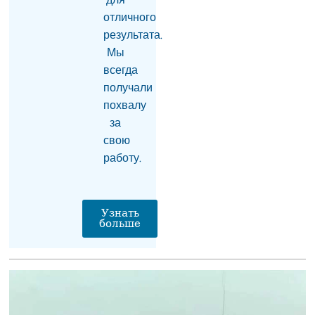
для
борются за его жизнь
06.08.2026
отличного
результата.
Пашинян отправился
Мы
на заседание
Межправсовета ЕАЭС в
всегда
Кыргызстан
получали
06.08.2026
похвалу
за
Гарегин II решил
присутствовать на
свою
первом заседании суда
работу.
— юрист
06.08.2026
Из России в Армению
Узнать
через территорию
больше
Азербайджана
отправят новую партии
пшеницы
06.08.2026
На Севане спасена
пятилетняя девочка