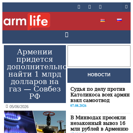
Армении
придется
дополнительно
найти 1 млрд
НОВОСТИ
долларов на
газ — Совбез
Судья по делу против
РФ
Католикоса всех армян
взял самоотвод
07.08.2026
05/06/2026
В Минводах пресекли
незаконный вывоз 16
млн рублей в Армению