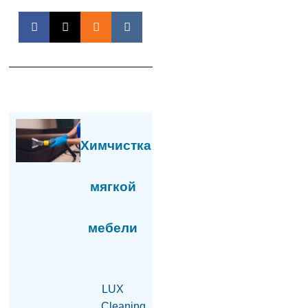
$2,5 млн и отмывания
денег в особо крупном
размере со стороны
Гагика Царукяна и
Седрака Арутюняна
06.08.2026
Глава фракции блока
«Сильная Армения»:
Завтра нас с 16:00 в
парламенте не будет
06.08.2026
Химчистка
«Мне казалось, что
они одумаются, но они
мягкой
продолжают»:
Карапетян — об
уголовном
мебели
преследовании
представителей
духовенства (видео)
06.08.2026
LUX
На АЗС в Армавирской
Cleaning