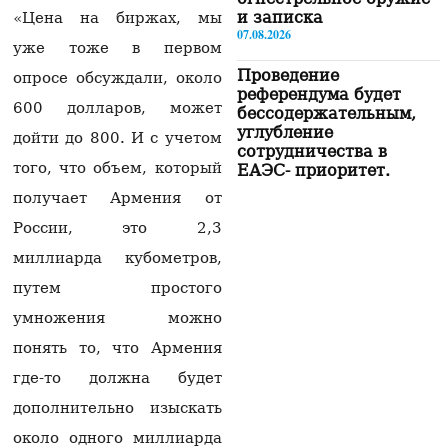
и записка
«Цена на биржах, мы
07.08.2026
уже тоже в первом
Проведение
опросе обсуждали, около
референдума будет
600 долларов, может
бессодержательным,
углубление
дойти до 800. И с учетом
сотрудничества в
того, что объем, который
ЕАЭС- приоритет.
Пашинян
получает Армения от
07.08.2026
России, это 2,3
«Сильная Армения»
миллиарда кубометров,
покинет здание НС в
15:00 и отправится в
путем простого
Эчмиадзин
умножения можно
07.08.2026
понять то, что Армения
«Будем вынуждены
где-то должна будет
рекомендовать нашим
гражданам не
дополнительно изыскать
посещать Армению»:
российская сторона
около одного миллиарда