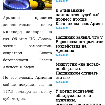
07.08.2026
В Эчмиадзине
начинается судебный
Армении придется
процесс против
Католикоса всех Армян
дополнительно найти
07.08.2026
миллиард долларов на
Пашинян заявил, что у
газ. Об этом ИС «Вести»
Евросоюза нет рычагов
заявил заместитель
воздействия на
Армению
секретаря Совета
07.08.2026
безопасности России
Мишустин «на ногах»
Алексей Шевцов.
пообщался с
Пашиняном слушать
статью
По его словам, Армения
07.08.2026
сейчас покупает газ по
У могил родителей
177,5 доллара за тысячу
обнаружены тело
кубометров.
мужчины,
огнестрельное оружие