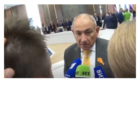
требует бизнесмен?
05.08.2026
«Коммерсант»: Какая
связь между
армянской водой и
совместным с Ираном
проектом «газ в обмен
на электроэнергию»?
05.08.2026
РИА «Дагестан»:
Пресечена попытка
ввоза нелегальной
армянской продукции
в Дагестан
05.08.2026
Тело гендиректора
сети супермаркетов
найдено в одном из
офисов в Ереване –
СМИ
05.08.2026