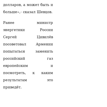
раскрыла подробности
долларов, а может быть и
разговора Матвиенко и
Рубиняна
больше»,- сказал Шевцов.
07.08.2026
Ранее министр
Арам I: Вызов
Католикоса Всех армян
энергетики России
Гарегина II в суд
Сергей Цивилёв
неприемлем и
заслуживает
посоветовал Армении
осуждения
попытаться заменить
07.08.2026
российский газ
Москва фиксирует
европейским и
попытки Еревана
перейти к шантажу —
посмотреть, к каким
Алексей Фадеев
06.08.2026
результатам это
приведёт.
Следственный комитет:
выявлены случаи
вымогательства
имущества стоимостью