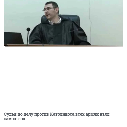
05.08.2026
Ваагн Алексанян
избран вице-спикером
парламента Армении
05.08.2026
Задержан Седрак
Арустам —
гендиректор
принадлежащего
Царукяну концерна
«Мульти груп»
05.08.2026
Задержан бывший
генеральный директор
концерна Седрак
Арустамян
05.08.2026
Судья по делу против Католикоса всех армян взял
Гагик Царукян против
самоотвод
мэрии Еревана: чего