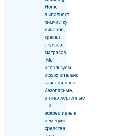
области Армении
Home
произошел взрыв, есть
выполняет
пострадавшие
06.08.2026
химчистку
диванов,
Апелляционный суд в
кресел,
Баку оставил
неизменными
стульев,
приговоры бывшему
матрасов.
руководству Карабаха
Мы
06.08.2026
используем
Товарооборот РФ и
исключительно
Армении упал на 2/3 по
качественные,
отношению к
безопасные,
прошлому году —
Оверчук
антиаллергенные
06.08.2026
и
эффективные
В Ереване 30-летнего
мужчину с ножевыми
немецкие
ранениями доставили в
средства
больницу: врачи