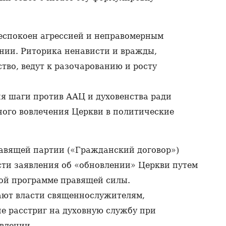
07.0
Ара
не
еспокоен агрессией и неправомерным
07.0
нии. Риторика ненависти и вражды,
Мо
во, ведут к разочарованию и росту
Ал
06.0
Сл
 шаги против ААЦ и духовенства ради
иму
кру
ного вовлечения Церкви в политические
Ар
06.0
Гла
авящей партии («Гражданский договор»)
в п
06.0
сти заявления об «обновлении» Церкви путем
ой программе правящей силы.
«Мн
Кар
ают власти священнослужителям,
дух
06.0
ие расстриг на духовную службу при
явлении.
На