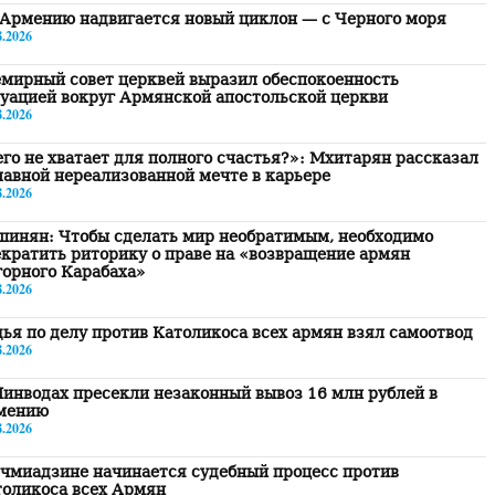
Армению надвигается новый циклон — с Черного моря
8.2026
мирный совет церквей выразил обеспокоенность
уацией вокруг Армянской апостольской церкви
8.2026
го не хватает для полного счастья?»: Мхитарян рассказал
лавной нереализованной мечте в карьере
8.2026
шинян: Чтобы сделать мир необратимым, необходимо
кратить риторику о праве на «возвращение армян
орного Карабаха»
8.2026
ья по делу против Католикоса всех армян взял самоотвод
8.2026
инводах пресекли незаконный вывоз 16 млн рублей в
мению
8.2026
чмиадзине начинается судебный процесс против
толикоса всех Армян