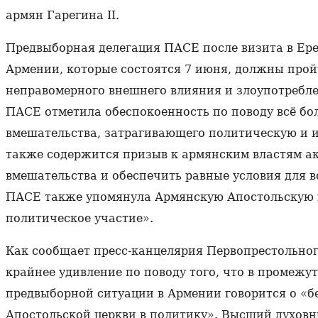
армян Гарегина II.
Предвыборная делегация ПАСЕ после визита в Ере
Армении, которые состоятся 7 июня, должны пройт
неправомерного внешнего влияния и злоупотребл
ПАСЕ отметила обеспокоенность по поводу всё бо
вмешательства, затрагивающего политическую и 
также содержится призыв к армянским властям ак
вмешательства и обеспечить равные условия для в
ПАСЕ также упомянула Армянскую Апостольскую ц
политическое участие».
Как сообщает пресс-канцелярия Первопрестольно
крайнее удивление по поводу того, что в промеж
предвыборной ситуации в Армении говорится о «
Апостольской церкви в политику». Высший духовн