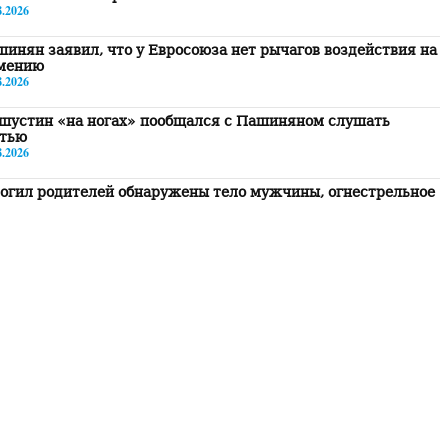
8.2026
инян заявил, что у Евросоюза нет рычагов воздействия на
мению
8.2026
шустин «на ногах» пообщался с Пашиняном слушать
атью
8.2026
огил родителей обнаружены тело мужчины, огнестрельное
жие и записка
8.2026
оведение референдума будет бессодержательным,
убление сотрудничества в ЕАЭС- приоритет. Пашинян
8.2026
льная Армения» покинет здание НС в 15:00 и отправится
Эчмиадзин
8.2026
удем вынуждены рекомендовать нашим гражданам не
сещать Армению»: российская сторона раскрыла
робности разговора Матвиенко и Рубиняна