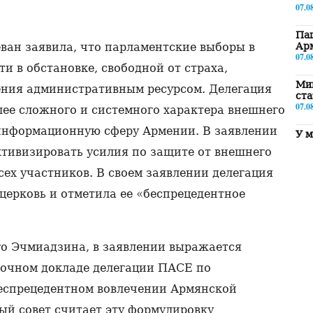
07.0
Паш
ван заявила, что парламентские выборы в
Ар
07.0
и в обстановке, свободной от страха,
Ми
ения административным ресурсом. Делегация
ст
07.0
лее сложного и системного характера внешнего
информационную сферу Армении. В заявлении
У м
ору
тивизировать усилия по защите от внешнего
07.0
сех участников. В своем заявлении делегация
Пр
ерковь и отметила ее «беспрецедентное
угл
07.0
«Си
в 
го Эчмиадзина, в заявлении выражается
07.0
уточном докладе делегации ПАСЕ по
«Б
беспрецедентном вовлечении Армянской
по
под
ый совет считает эту формулировку