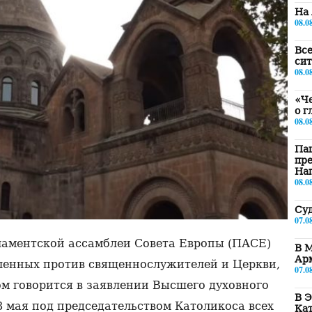
На 
08.0
Все
сит
08.0
«Че
о г
08.0
Па
пре
Наг
08.0
Суд
07.0
ламентской ассамблеи Совета Европы (ПАСЕ)
В М
Ар
вленных против священнослужителей и Церкви,
07.0
м говорится в заявлении Высшего духовного
В Э
8 мая под председательством Католикоса всех
Ка