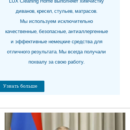
LUX Cleaning Home выполняет химчистку
06.0
диванов, кресел, стульев, матрасов.
На 
05.0
Мы используем исключительно
Ва
качественные, безопасные, антиаллергенные
05.0
и эффективные немецкие средства для
За
Ца
отличного результата. Мы всегда получали
05.0
похвалу за свою работу.
Узнать больше