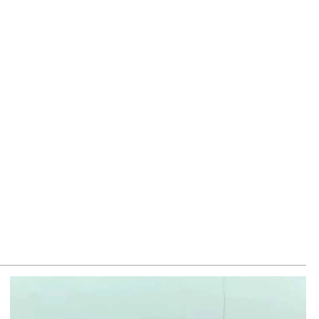
8.2026
Севане спасена пятилетняя девочка
8.2026
агн Алексанян избран вице-спикером парламента Армении
8.2026
держан Седрак Арустам — гендиректор принадлежащего
рукяну концерна «Мульти груп»
8.2026