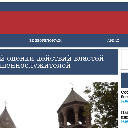
ВИДЕОРЕПОРТАЖ
АРЦАХ
й оценки действий властей
ященнослужителей
Соб
бе
08.0
Паш
ини
08.0