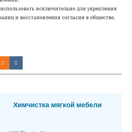
ес
 использовать исключительно для укрепления
06.0
аниц и восстановления согласия в обществе,
Ап
бы
06.0
Тов
пр
06.0
В 
дос
06.0
Па
Кы
06.0
Химчистка мягкой мебели
Гар
юр
06.0
Из
от