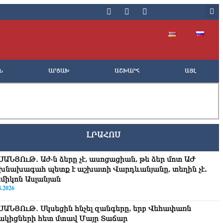
Ն
ԱՐՑԱԽ
ԱՇԽԱՐՀ
ԱՅԼ
ԼՐԱՀՈՍ
ՍԱՆՅՈւԹ․ Աժ-ն ձերը չէ, ասոցացիան, թե ձեր մոտ ԱԺ
խնախագահ պետք է աշխատի Վարդևանյանը, տեղին չէ.
միկոն Ասլանյան
8.2026
ՍԱՆՅՈւԹ․ Սկսեցին հնչել զանգերը, երբ Վեհափառն
ակիցների հետ մտավ Մայր Տաճար