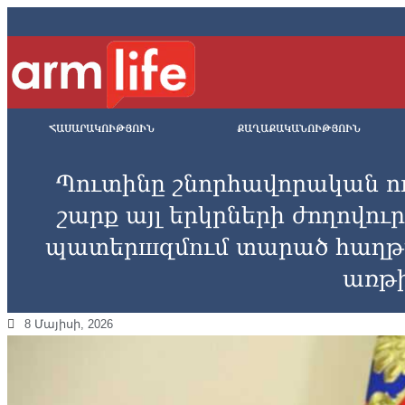
ՀԱՍԱՐԱԿՈՒԹՅՈՒՆ
ՔԱՂԱՔԱԿԱՆՈՒԹՅՈՒՆ
Պուտինը շնորհավորական ուղ
շարք այլ երկրների ժողովու
պատերшզմnւմ տարած հաղթ
առթ
8 Մայիսի, 2026