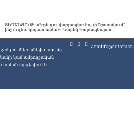
07.0
ՏԵ
Հո
07.0
ՏԵՍԱՆՅՈւԹ․ «Եթե դու վարչապետ ես, չի նշանակում՝
ինչ ուզես, կարաս անես»․ Նարեկ Կարապետյան
armlife@internet.
եջբերումներ անելիս հղումը
ասնակի կամ ամբողջական
 հղման արգելվում է: