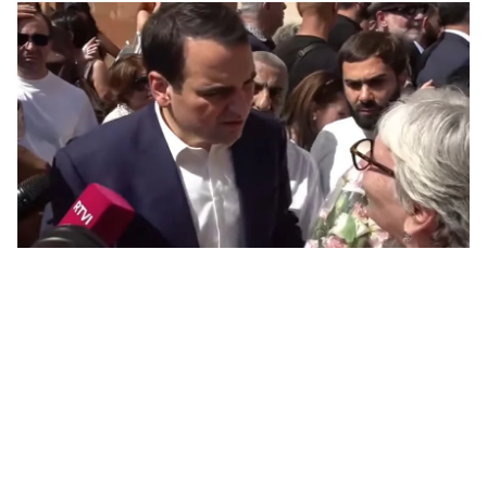
ՔՊ
07.0
Ռո
զբ
կո
07.0
Մի
07.0
ՏԵ
դա
07.0
Եկ
ու
հա
07.0
Ծն
հր