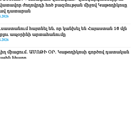
վատավոր ժողովրդի հոծ բազմության միջով Կաթողիկոսը
ավ դատարան
8.2026
ւսաստանում հայտնել են, որ կանխել են Հայաստան 16 մլն
ւբլու ապօրինի արտահանումը
8.2026
ղիղ միացում․ ԱՄՈԹԻ ՕՐ․ Կաթողիկոսի գործով դատական
աջին նիստը
8.2026
ՍԱՆՅՈւԹ․ «Այսօր ձեզ համար ազգային ամոթի օ՞ր է»․
ագրողը՝ ՔՊ-ական պատգամավոր Ռուզաննա Երեմյանին
8.2026
ՍԱՆՅՈւԹ․ «Հնարավո՞ր է զրկվեք մանդատից»․ լրագրողը՝
գար Ղազարյանին
8.2026
ՍԱՆՅՈւԹ․ Փաշինյանը հայտարարել է, որ Եվրամիությունը
յաստանի վրա ազդեցության լծակներ չունի