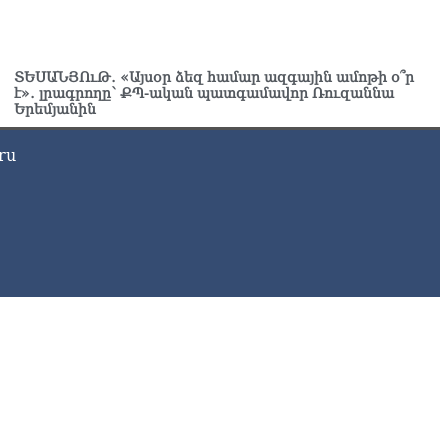
8.2026
ՍԱՆՅՈւԹ․ ՔՊ-ն այսօր դատում է ձեր խիղճը, նրանց, ովքեր
ւդայի ճանապարհով չեն գնացել. Գառնիկ Դավթյան
ՏԵՍԱՆՅՈւԹ․ «Այսօր ձեզ համար ազգային ամոթի օ՞ր
8.2026
է»․ լրագրողը՝ ՔՊ-ական պատգամավոր Ռուզաննա
Երեմյանին
ru