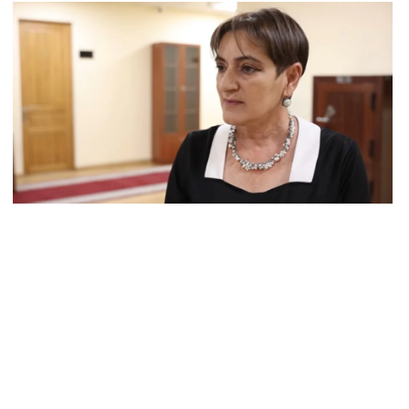
–ականին
8.2026
ւսաստանը ահազանգում է, որ կարող է դադարել
ոսաշրջային ռեսուրսի հոսքը դեպի Հայաստան․ ինչ տեղի
ւնենա
8.2026
շուստինը «ոտքի վրա» շփվել է Փաշինյանի հետ
8.2026
ՍԱՆՅՈւԹ․ Այսօր մեր ամոթի օրն է, խայտառակություն է՝
տում են Վեհափառին. Մարիաննա Ղահրամանյան
8.2026
եղեցու հեղինակության և նրա հոգևոր առաքելության դեմ
ղղված ՀՀ իշխանությունների գործողությունները
կասահմանադրական են և հակազգային. ՀՅԴ Բյուրո
8.2026
ողների շիրիմի մոտ հայտնաբերել է տղամարդու մшրմին,
шզեն և նшմшկ