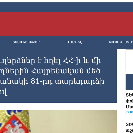
ՏԵՍԱՆՅՈՒԹԵՐ
ՄԱՄՈՒԼ
ԽՄԲԱԳՐԱԿԱ
երձներ է հղել ՀՀ-ի և մի
րդներին Հայրենական մեծ
անակի 81-րդ տարեդարձի
իվ
ՏԵ
փո
Մա
07.0
ՏԵ
աջ