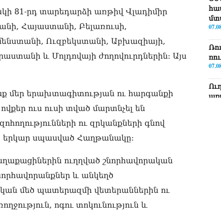
հա
ի 81-րդ տարեդարձի առթիվ Վլադիմիր
մտ
ջանի, Հայաստանի, Բելառուսի,
07.0
ենստանի, Ուզբեկստանի, Աբխազիայի,
Ռո
աստանի և Մոլդովայի ժողովուրդներին: Այս
ռո
07.0
Ու
ենք մեր երախտագիտության ու հարգանքի
առ
07.0
ովքեր ուս ուսի տված մարտնչել են
ոհողությունների ու զրկանքների գնով
ՏԵ
լր
ծ երկար սպասված Հաղթանակը:
07.0
աղաքացիներին ուղղված շնորհավորական
ՏԵ
Էդ
որհավորանքներ և անկեղծ
07.0
կան մեծ պատերազմի վետերաններին ու
ՏԵ
ղջություն, ոգու տոկունություն և
Հա