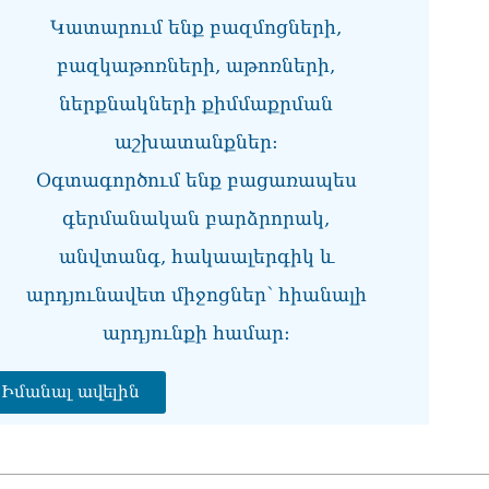
07.0
Կատարում ենք բազմոցների,
ՀՀ
բազկաթոռների, աթոռների,
առ
07.0
ներքնակների քիմմաքրման
աշխատանքներ:
ՀԲ
հա
Օգտագործում ենք բացառապես
07.0
գերմանական բարձրորակ,
Քն
07.0
անվտանգ, հակաալերգիկ և
Նի
արդյունավետ միջոցներ՝ հիանալի
մի 
արդյունքի համար։
07.0
ՄԱ
Իմանալ ավելին
ար
շա
07.0
Դո