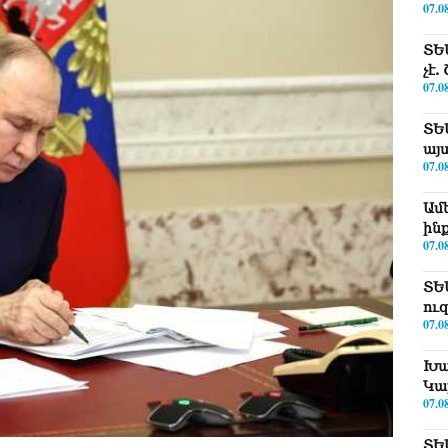
07.0
ՏԵ
չէ
07.0
ՏԵ
այ
07.0
Ամ
ին
07.0
ՏԵ
ու
07.0
Խա
Կա
07.0
ՏԵ