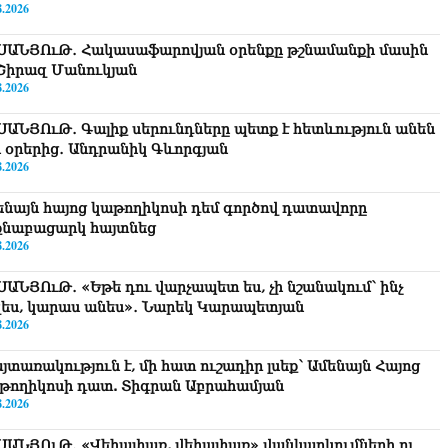
8.2026
ՍԱՆՅՈւԹ․ Հակասաֆարովյան օրենքը թշնամանքի մասին
. Շիրազ Մանուկյան
8.2026
ՍԱՆՅՈւԹ․ Գալիք սերունդները պետք է հետևություն անեն
ս օրերից․ Անդրանիկ Գևորգյան
8.2026
ենայն հայոց կաթողիկոսի դեմ գործով դատավորը
քնաբացարկ հայտնեց
8.2026
ՍԱՆՅՈւԹ․ «Եթե դու վարչապետ ես, չի նշանակում՝ ինչ
զես, կարաս անես»․ Նարեկ Կարապետյան
8.2026
յտառակություն է, մի հատ ուշադիր լսեք՝ Ամենայն Հայոց
թողիկոսի դատ. Տիգրան Աբրահամյան
8.2026
ՍԱՆՅՈւԹ․ «Վեհափառ, վեհափառ» վանկարկումների ու