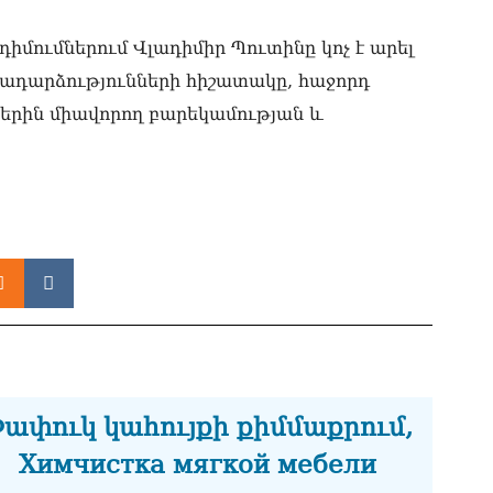
07.0
իմումներում Վլադիմիր Պուտինը կոչ է արել
ՏԵ
փո
դարձությունների հիշատակը, հաջորդ
Փա
07.0
ներին միավորող բարեկամության և
Տիկ
Հա
զե
հա
07.0
ՏԵ
ապ
07.0
Ին
հր
07.0
ափուկ կահույքի քիմմաքրում,
Химчистка мягкой мебели
Փա
հե