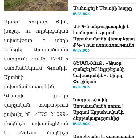
Մաhացել է Մեսսիի հայրը
08.08.2026
Այսօր՝ հուլիսի 6-ին,
ՄԻՊ–ն անթույլատրելի է
խոշոր ու ողբերգական
համարում Արգամ
Աբրահամյանի վերաբերյալ
ավտովթար է տեղի
ՔԿ–ի հաղորդագրությունը
ունեցել Արագածոտնի
08.08.2026
մարզում։ Ժամը 17:40-ի
ՏԵՍԱՆՅՈւԹ․ «Այսօր
սահմաններում Գյումրի-
զանգել եմ Ադրբեջանի
նախագահին»․ Նիկոլ
Արտենի
Փաշինյան
ավտոճանապարհին,
08.08.2026
Գետափ գյուղի
Կադրեր Հովիկ
վարչական տարածքում
Աբրահամյանի որդու՝
Արգամ Աբրահամյանի
բախվել են «ՎԱԶ 21099»
ձերբակալությունից
մակնիշի ավտոմեքենան
08.08.2026
և «Volvo» մակնիշի
Ադրբեջանը և Հայաստանը