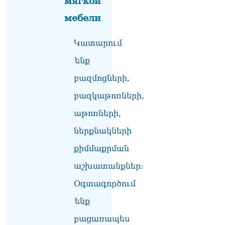
мягкой
իրավիճակով
08.08.2026
мебели
«Հրապարակ». Հայկ
Կատարում
Կոնջորյանի կնոջից շատ
աշխատավարձ ստացող
ենք
պաշտոնյաների կանայք էլ
կան
բազմոցների,
08.08.2026
բազկաթոռների,
Ի՞նչն է պակասում
աթոռների,
լիակատար երջանկության
համար. Մխիթարյանը նշել
ներքնակների
է կարիերայի գլխավոր
երազանքի մասին
քիմմաքրման
08.08.2026
աշխատանքներ:
Խաղաղությունն անշրջելի
Օգտագործում
դարձնելու համար
անհրաժեշտություն է
ենք
«Լեռնային Ղարաբաղի
հայերի վերադարձի»
բացառապես