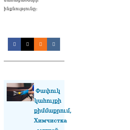
քաղաքական
հակառակորդը». Ռուզան
ինքնությունը։
Ստեփանյան
08.08.2026
«Եթե ներքին
ազատություն ունես,
կալանքն անցնում է
տանելի ռեժիմով»․
Անդրանիկ Թևանյան
08.08.2026
«Ցավոք, կլինեն շրջաններ,
որտեղ կտեղա կարկուտ»․
Գագիկ Սուրենյան
08.08.2026
Փափուկ
Եկեղեցիների
կահույքի
համաշխարհային
քիմմաքրում,
խորհուրդը խորապես
մտահոգված է Հայ
Химчистка
առաքելական եկեղեցու
շուրջ ստեղծված