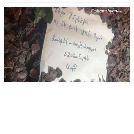
«Հրապարակ». Խիստ
զգուշացրել են,
սպառնացել ազատել
08.08.2026
«Ժողովուրդ». Աղվան
Վարդանյանը մեկուսացած
է խմբակցությունից
08.08.2026
«Հրապարակ». Հեռացող
պատգամավորների
հաշվին 5 մլն դրամ գումար
է փոխանցվել
08.08.2026
ՏԵՍԱՆՅՈւԹ․ Աժ-ն ձերը չէ,
ասոցացիան, թե ձեր մոտ
ԱԺ փոխնախագահ պետք է
աշխատի Վարդևանյանը,
տեղին չէ. Մամիկոն
Ասլանյան
07.08.2026