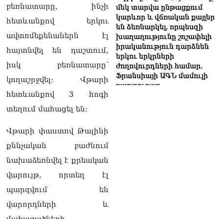
բեռնատարը, ինչի
մեկ տարվա ընթացքում
կարևոր և վճռական քայլեր
հետևանքով երկու
են ձեռնարկել, որպեսզի
ավտոմեքենաներն էլ
խաղաղությունը շոշափելի
իրականություն դարձնեն
հայտնվել են դաշտում,
երկու երկրների
իսկ բեռնատարը՝
ժողովուրդների համար․
Ֆրանսիայի ԱԳՆ մամուլի
կողաշրջվել։ Վթարի
քարտուղար
հետևանքով 3 հոգի
08.08.2026
տեղում մահացել են։
Սոբյանինը հայտնել է
Մոսկվային մոտեցող 9
Վթարի փաստով Թալինի
անօդաչու թռչող սարքերի
խnցման մասին
քննչական բաժնում
08.08.2026
նախաձեռնվել է քրեական
Փաշինյանը զանգահարել է
վարույթ, որտեղ էլ
Ալիևին
պարզվում են
08.08.2026
վարորդների և
«Ո՞վ է լինելու հաջորդ
մահացածների