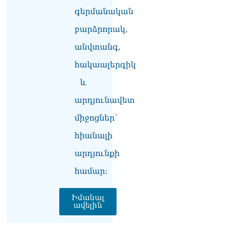
իրավունքի մասին
գերմանական
խոսույթը չշարունակելը.
Փաշինյան
բարձրորակ,
08.08.2026
անվտանգ,
«Ժողովուրդ». Ինչ
փոփոխություններ է արել
հակաալերգիկ
ԱԺ-ում Ռուբեն
և
Ռուբինյանը
08.08.2026
արդյունավետ
«Հրապարակ». Հայկական
միջոցներ՝
ծիրանի մասին ռուս-
ադրբեջանական
հիանալի
սահմանին մատնել են
«հայկական թերթերը»
արդյունքի
08.08.2026
համար։
«Հրապարակ». Փաշինյանը
որս է սկսել Ծառուկյանի
Իմանալ
համախոհների նկատմամբ
ավելին
08.08.2026