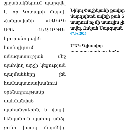
շրջանակներում պարզվել
Նիկոլ Փաշինյանի քավոր
է, որ Կոտայքի մարզի
մարզպետն ավելի քան 5
Հանքավանի «ՆԱԻՐԻ
տարում ոչ մի ասուլիս չի
տվել. Ոսկան Սարգսյան
ՍՊԱ ՌԵԶՈՐԹՍ»
07.08.2026
հյուրանոցային
ՄԱԿ Գլխավոր
համալիրում
քարտուղարի ուղերձը
անազատության մեջ
Փաշինյանին
արտահայտում է թերեւս
պահվող արջի կեցության
համաշխարհային
պայմանները չեն
անցուդարձում շատ բան
որոշող կենտրոնների
համապատասխանում
տրամադրություններ
օրենսդրությամբ
07.08.2026
սահմանված
Դուք էլ մի դատվեք, դուք
պահանջներին, և վայրի
մի անգամ դատվել եք.
Ղազինյանը՝ ՔՊ–ականին
կենդանուն պահող անձը
07.08.2026
չունի լիազոր մարմնից