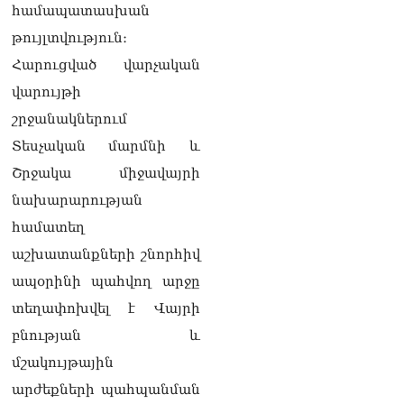
Ռուսաստանը
համապատասխան
ահազանգում է, որ կարող է
թույլտվություն։
դադարել զբոսաշրջային
ռեսուրսի հոսքը դեպի
Հարուցված վարչական
Հայաստան․ ինչ տեղի
վարույթի
կունենա
07.08.2026
շրջանակներում
Տեսչական մարմնի և
Միշուստինը «ոտքի վրա»
շփվել է Փաշինյանի հետ
Շրջակա միջավայրի
07.08.2026
նախարարության
ՏԵՍԱՆՅՈւԹ․ Այսօր մեր
համատեղ
ամոթի օրն է,
աշխատանքների շնորհիվ
խայտառակություն է՝
դատում են Վեհափառին.
ապօրինի պահվող արջը
Մարիաննա
տեղափոխվել է Վայրի
Ղահրամանյան
07.08.2026
բնության և
մշակույթային
Եկեղեցու հեղինակության
և նրա հոգևոր
արժեքների պահպանման
առաքելության դեմ