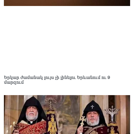
07.08.2026
Գարեգին Բ Վեփահառին
դատարան կանչելն
անընդունելի է եւ
դատապարտելի. Արամ Ա
07.08.2026
Մոսկվան արձանագրում է
Երևանի կողմից
«շանտաժի անցնելու»
փորձեր․ Ալեքսեյ Ֆադեև
06.08.2026
Երկար ժամանակ լույս չի լինելու Երևանում ու 9
մարզում
Նուբարաշենի
աղբավայրում տրակտորով
աղբը հրելիս այն լցվել է 29-
ամյա աշխատակցի վրա.
վերջինս մաhшցել է
06.08.2026
ՀՌՀ-ն «Կենտրոն»
հեռուստաընկերությանը