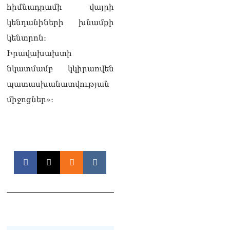
հիմնադրամի վայրի
ուղղված ՀՀ
իշխանությունների
կենդանիների խնամքի
գործողությունները
կենտրոն։
հակասահմանադրական
են և հակազգային. ՀՅԴ
Իրավախախտի
Բյուրո
07.08.2026
նկատմամբ կկիրառվեն
պատասխանատվության
Ծնողների շիրիմի մոտ
հայտնաբերել է
միջոցներ»։
տղամարդու մшրմին,
հրшզեն և նшմшկ
07.08.2026
ՏԵՍԱՆՅՈւԹ․ ՔՊ-ն այսօր
դատում է ձեր խիղճը,
նրանց, ովքեր Հուդայի
ճանապարհով չեն գնացել.
Գառնիկ Դավթյան
07.08.2026
Կանադայի Հայոց թեմը