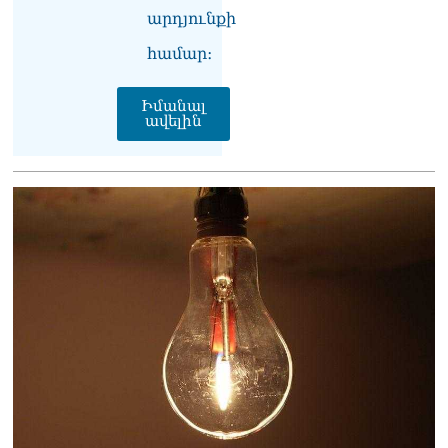
արդյունքի
«Հրապարակ»․ Սասունի
համար։
սիրտը կփորձեն շահել
07.08.2026
Իմանալ
«Հրապարակ»․ Արայիկ
ավելին
Հարությունյանի «մուրազը
փորը չի՞ մնա»
07.08.2026
«Ժողովուրդ». Ում շքեղ
նորոգված
աշխատասենյակն է
տրամադրվել Արայիկ
Հարությունյանին
07.08.2026
«Հրապարակ»․ «Կա՛մ
ենթարկվում եք, կա՛մ
ազատվում եք». Ամեն մեկն
իր համակարգում «ցար ի
բոգ է» իրեն զգում