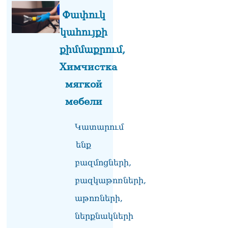
դատապարտել է
Վեհափառի նկատմամբ
Փափուկ
քրեական հետապնդումը
07.08.2026
կահույքի
քիմմաքրում,
ՀՀ–ի համար ԵԱՏՄ–ի հետ
համագործակցության
Химчистка
խորացումը
առաջնահերթություն է.
мягкой
Փաշինյան
мебели
07.08.2026
Ուղիղ միացում․ Ազգային
Կատարում
ժողովը շարունակում է
փոխնախագահի
ենք
ընտրությունը
07.08.2026
բազմոցների,
բազկաթոռների,
«Ժամը 15:00-ից «Ուժեղ
Հայաստան»-ի
աթոռների,
պատգամավորները կլքեն
ԱԺ-ն և կշարժվեն դեպի
ներքնակների
Էջմիածին»․ Նարեկ