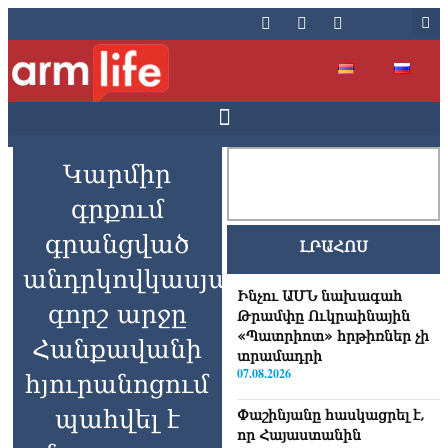
Կարմիր
գրքում
գրանցված
ԼՐԱՀՈՍ
անդրկովկասյան
Ինչու ԱՄՆ նախագահ
գորշ արջը
Թրամփը Ուկրաինային
«Պատրիոտ» հրթիռներ չի
Հանքավանի
տրամադրի
07.08.2026
հյուրանոցում
պահվել է
Փաշինյանը հասկացրել է,
որ Հայաստանին