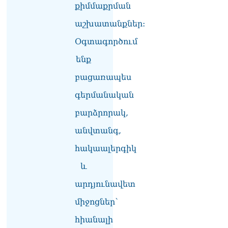
քիմմաքրման
Կարապետյան
07.08.2026
աշխատանքներ:
Երկար ժամանակ լույս չի
Օգտագործում
լինելու Երևանում ու 9
մարզում
ենք
07.08.2026
բացառապես
«Ստիպված կլինենք մեր
գերմանական
քաղաքացիներին հորդորել
չայցելել Հայաստան»․
բարձրորակ,
Ռուսական կողմը
մանրամասներ է հայտնել
անվտանգ,
Մատվիենկոյի և
Ռուբինյանի զրույցից
հակաալերգիկ
07.08.2026
և
«Ժողովուրդ». Ինչ
արդյունավետ
ունեցվածքով ավարտեց
պատգամավորական
միջոցներ՝
գործունեությունը Հայկ
Սարգսյանը
հիանալի
07.08.2026