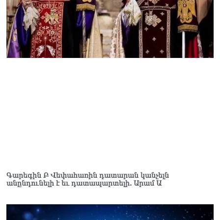
տուգանել է
06.08.2026
Գագիկ Ծառուկյանի և
Սեդրակ Առուստամյանի
նկատմամբ նոր քրեական
հետապնդում է հարուցվել
06.08.2026
Գարեգին Բ Վեփահառին դատարան կանչելն
անընդունելի է եւ դատապարտելի. Արամ Ա