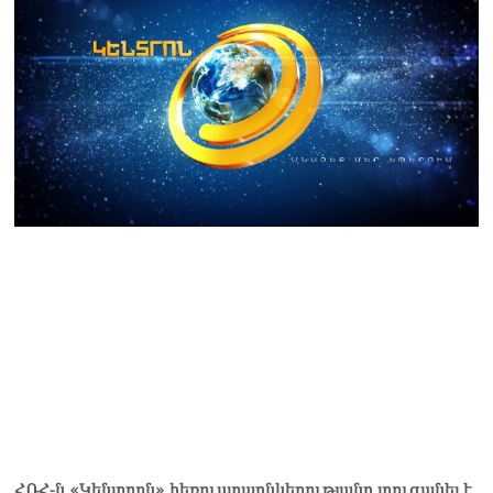
ՀՌՀ-ն «Կենտրոն» հեռուստաընկերությանը տուգանել է