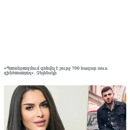
Ղրղզստանի նախագահին
07.08.2026
Տիկի՜ն Ղազարյան, ցույց
տվե՜ք այն էջը, որտեղ
գրված է Ուժեղ
Հայաստանի անունը, չեք
կարող, որովհետև նման էջ
այդ զեկույցում գոյություն
չունի. Ղահրամանյանը՝
Ղազարյանի
հայտարարության մասին
«Պшտերшզմում զnhվել է շուրջ 700 հազար ռուս
զինծшռшյnղ»․ Զելենսկի
07.08.2026