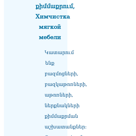
աշխատի Վարդևանյանը,
քիմմաքրում,
տեղին չէ. Մամիկոն
Ասլանյան
Химчистка
07.08.2026
мягкой
ՏԵՍԱՆՅՈւԹ․ Սկսեցին
мебели
հնչել զանգերը, երբ
Վեհափառն աջակիցների
հետ մտավ Մայր Տաճար
Կատարում
07.08.2026
ենք
ՏԵՍԱՆՅՈւԹ․
Հակասաֆարովյան օրենքը
բազմոցների,
թշնամանքի մասին չէ.
բազկաթոռների,
Շիրազ Մանուկյան
07.08.2026
աթոռների,
ՏԵՍԱՆՅՈւԹ․ Գալիք
ներքնակների
սերունդները պետք է
հետևություն անեն այս
քիմմաքրման
օրերից․ Անդրանիկ
աշխատանքներ:
Գևորգյան
07.08.2026