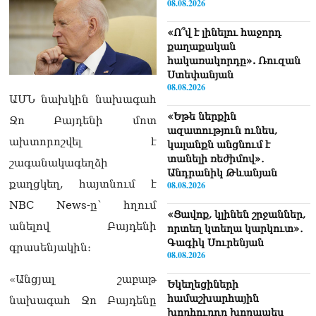
08.08.2026
«Ո՞վ է լինելու հաջորդ
քաղաքական
հակառակորդը». Ռուզան
Ստեփանյան
08.08.2026
ԱՄՆ նախկին նախագահ
«Եթե ներքին
Ջո Բայդենի մոտ
ազատություն ունես,
ախտորոշվել է
կալանքն անցնում է
տանելի ռեժիմով»․
շագանակագեղձի
Անդրանիկ Թևանյան
քաղցկեղ, հայտնում է
08.08.2026
NBC News-ը՝ հղում
«Ցավոք, կլինեն շրջաններ,
անելով Բայդենի
որտեղ կտեղա կարկուտ»․
Գագիկ Սուրենյան
գրասենյակին։
08.08.2026
«Անցյալ շաբաթ
Եկեղեցիների
համաշխարհային
նախագահ Ջո Բայդենը
խորհուրդը խորապես