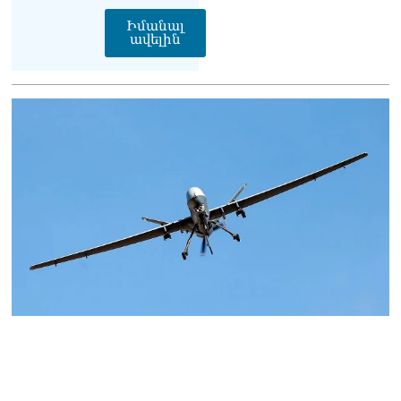
վանկարկումների ու
Իմանալ
հավատավոր ժողովրդի
ավելին
հոծ բազմության միջով
Կաթողիկոսը մտավ
դատարան
07.08.2026
Ռուսաստանում հայտնել
են, որ կանխել են
Հայաստան 16 մլն ռուբլու
ապօրինի արտահանումը
07.08.2026
Ուղիղ միացում․ ԱՄՈԹԻ
ՕՐ․ Կաթողիկոսի գործով
դատական առաջին նիստը
07.08.2026
ՏԵՍԱՆՅՈւԹ․ «Այսօր ձեզ
համար ազգային ամոթի
օ՞ր է»․ լրագրողը՝ ՔՊ-
ական պատգամավոր