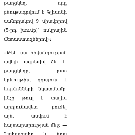
անհրաժեշտություն է
քաղցկեղ, որը
«Լեռնային Ղարաբաղի
բնութագրվում է Գլիսոնի
հայերի վերադարձի»
իրավունքի մասին
սանդղակով 9 միավորով
խոսույթը չշարունակելը.
(5-րդ խումբ)՝ ոսկրային
Փաշինյան
08.08.2026
մետաստազներով»։
«Ժողովուրդ». Ինչ
«Թեև սա հիվանդության
փոփոխություններ է արել
ԱԺ-ում Ռուբեն
ավելի ագրեսիվ ձև է,
Ռուբինյանը
քաղցկեղը, ըստ
08.08.2026
երևույթին, զգայուն է
«Հրապարակ». Հայկական
հորմոնների նկատմամբ,
ծիրանի մասին ռուս-
ադրբեջանական
ինչը թույլ է տալիս
սահմանին մատնել են
արդյունավետ բուժել
«հայկական թերթերը»
08.08.2026
այն,- ասվում է
հայտարարության մեջ։ —
«Հրապարակ». Փաշինյանը
որս է սկսել Ծառուկյանի
Նախագահը և նրա