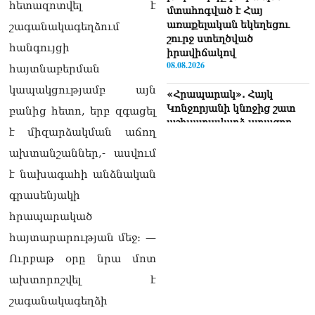
հետազոտվել է
մտահոգված է Հայ
առաքելական եկեղեցու
շագանակագեղձում
շուրջ ստեղծված
հանգույցի
իրավիճակով
08.08.2026
հայտնաբերման
կապակցությամբ այն
«Հրապարակ». Հայկ
Կոնջորյանի կնոջից շատ
բանից հետո, երբ զգացել
աշխատավարձ ստացող
է միզարձակման աճող
պաշտոնյաների կանայք էլ
կան
ախտանշաններ,- ասվում
08.08.2026
է նախագահի անձնական
Ի՞նչն է պակասում
գրասենյակի
լիակատար երջանկության
հրապարակած
համար. Մխիթարյանը նշել
է կարիերայի գլխավոր
հայտարարության մեջ։ —
երազանքի մասին
Ուրբաթ օրը նրա մոտ
08.08.2026
ախտորոշվել է
Խաղաղությունն անշրջելի
շագանակագեղձի
դարձնելու համար