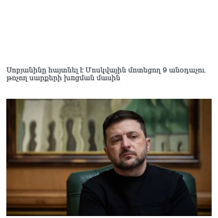
Ռուզաննա Երեմյանին
07.08.2026
ՏԵՍԱՆՅՈւԹ․ «Հնարավո՞ր
է զրկվեք մանդատից»․
լրագրողը՝ Էդգար
Ղազարյանին
07.08.2026
Սոբյանինը հայտնել է Մոսկվային մոտեցող 9 անօդաչու
թռչող սարքերի խnցման մասին
ՏԵՍԱՆՅՈւԹ․ Փաշինյանը
հայտարարել է, որ
Եվրամիությունը
Հայաստանի վրա
ազդեցության լծակներ
չունի
07.08.2026
ՏԵՍԱՆՅՈւԹ․ «Ցավոք,
լոգիստիկ խնդիրների
պատճառով մեր
փոխադարձ առևտրի
ծավալն այնքան էլ մեծ չէ»․
Նիկոլ Փաշինյանը՝