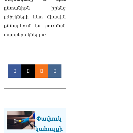
համախոհների նկատմամբ
ընտանիքն իրենց
08.08.2026
բժիշկների հետ միասին
«Հրապարակ». Խիստ
քննարկում են բուժման
զգուշացրել են,
սպառնացել ազատել
տարբերակները»։
08.08.2026
«Ժողովուրդ». Աղվան
Վարդանյանը մեկուսացած
է խմբակցությունից
08.08.2026
«Հրապարակ». Հեռացող
պատգամավորների
հաշվին 5 մլն դրամ գումար
է փոխանցվել
08.08.2026
ՏԵՍԱՆՅՈւԹ․ Աժ-ն ձերը չէ,
Փափուկ
ասոցացիան, թե ձեր մոտ
ԱԺ փոխնախագահ պետք է
կահույքի