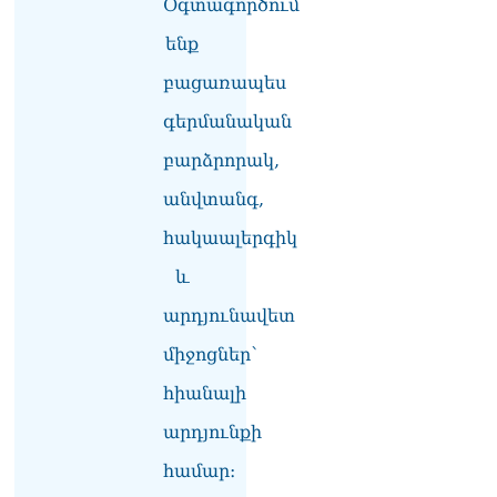
Օգտագործում
Ամենայն հայոց
ենք
կաթողիկոսի դեմ գործով
դատավորը ինքնաբացարկ
բացառապես
հայտնեց
07.08.2026
գերմանական
բարձրորակ,
ՏԵՍԱՆՅՈւԹ․ «Եթե դու
վարչապետ ես, չի
անվտանգ,
նշանակում՝ ինչ ուզես,
կարաս անես»․ Նարեկ
հակաալերգիկ
Կարապետյան
07.08.2026
և
արդյունավետ
Խայտառակություն է, մի
հատ ուշադիր լսեք՝
միջոցներ՝
Ամենայն Հայոց
Կաթողիկոսի դատ.
հիանալի
Տիգրան Աբրահամյան
07.08.2026
արդյունքի
համար։
ՏԵՍԱՆՅՈւԹ․ «Վեհափառ,
վեհափառ»