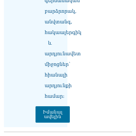
գերմանական
անհրաժեշտ է, որ
արցախցիները
բարձրորակ,
վերադառնան, գերիներն
ազատ արձակվեն․
անվտանգ,
Բեգլարյան
08.08.2026
հակաալերգիկ
և
Մաhացել է Մեսսիի հայրը
08.08.2026
արդյունավետ
ՄԻՊ–ն անթույլատրելի է
միջոցներ՝
համարում Արգամ
Աբրահամյանի վերաբերյալ
հիանալի
ՔԿ–ի հաղորդագրությունը
08.08.2026
արդյունքի
համար։
ՏԵՍԱՆՅՈւԹ․ «Այսօր
զանգել եմ Ադրբեջանի
նախագահին»․ Նիկոլ
Իմանալ
Փաշինյան
ավելին
08.08.2026
Կադրեր Հովիկ