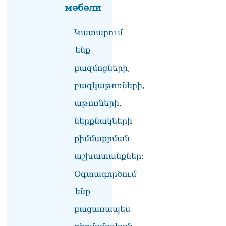
мебели
ի կառուցման
աշխատանքները մոտ
ապագայում սկսելու իրենց
Կատարում
հաստատակամությունը
09.08.2026
ենք
Սեւանա լճում հեծանիվ-
բազմոցների,
նավակը շրջվել է.
բազկաթոռների,
քաղաքացիներին
օգնության են հասել
աթոռների,
փրկարարները
09.08.2026
ներքնակների
Ֆիդան. Թուրքիան
քիմմաքրման
աջակցում է դեպի կայուն
աշխատանքներ:
խաղաղություն
Հայաստանի և Ադրբեջանի
Օգտագործում
շարժմանը
09.08.2026
ենք
Կայուն ու տևական
բացառապես
խաղաղության համար