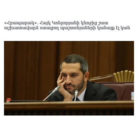
Փաշինյանը զանգահարել է
Ալիևին
08.08.2026
«Հրապարակ». Հայկ Կոնջորյանի կնոջից շատ
աշխատավարձ ստացող պաշտոնյաների կանայք էլ կան
«Ո՞վ է լինելու հաջորդ
քաղաքական
հակառակորդը». Ռուզան
Ստեփանյան
08.08.2026
«Եթե ներքին
ազատություն ունես,
կալանքն անցնում է
տանելի ռեժիմով»․
Անդրանիկ Թևանյան
08.08.2026
«Ցավոք, կլինեն շրջաններ,
որտեղ կտեղա կարկուտ»․
Գագիկ Սուրենյան
08.08.2026