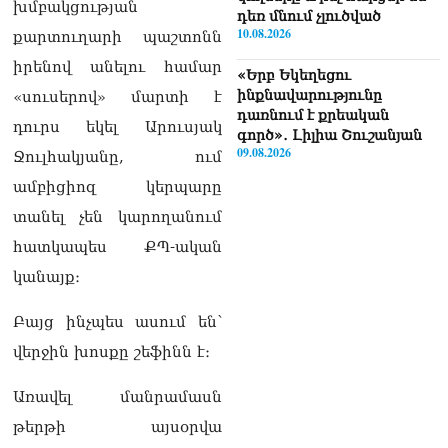
խմբակցության
դեռ մնում չլուծված
10.08.2026
քարտուղարի պաշտոնն
իրենով անելու համար
«Երբ Եկեղեցու
ինքնավարությունը
«սուսերով» մարտի է
դառնում է քրեական
դուրս եկել Արուսյակ
գործ»․ Լիլիա Շուշանյան
09.08.2026
Ջուլհակյանը, ում
ամբիցիոզ կերպարը
Հայաստանյայց
առաքելական եկեղեցին
տանել չեն կարողանում
ՊԵԿ–ի դեմ հայց է
հատկապես ՔՊ-ական
ներկայացվել
09.08.2026
կանայք։
Դաշտավանի կրակոցների
Բայց ինչպես ասում են՝
վերաբերյալ
վերջին խոսքը շեֆինն է։
տեղեկատվությունը չի
համապատասխանում
իրականությանը,
Առավել մանրամասն
հրազենային վնասվածքով
թերթի այսօրվա
որևէ անձ չկա