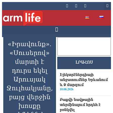
«Իրավունք».
«Սուսերով»
մարտի է
ԼՐԱՀՈՍ
դուրս եկել
Էլեկտրէներգիայի
Արուսյակ
անջատումներ Երևանում
և 9 մարզում
Ջուլհակյանը,
10.08.2026
բայց վերջին
Բաքվի նավթային
խոսքը
տերմինալում հրդեհ է
բռնկվել