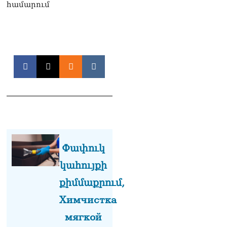
09.08.2026
համարում
Վեհափառի գործի նոր
մակագրման ընտրությունը
երկու դատավորի միջև է.
«Փաստինֆո»
09.08.2026
Արգամ Աբրահամյանը 2
ամսով կալանավորվեց
09.08.2026
Ծեծկռտnւք՝ Արարատի
մարզում. հնչել են նաև
կրակnցներ, կան 10-ից
Փափուկ
ավելի վիրավnրներ
09.08.2026
կահույքի
քիմմաքրում,
Նիկոլ Փաշինյանը և
Դոնալդ Թրամփը
Химчистка
հեռախոսազրույցի
ընթացքում
мягкой
վերահաստատել են TRIPP-