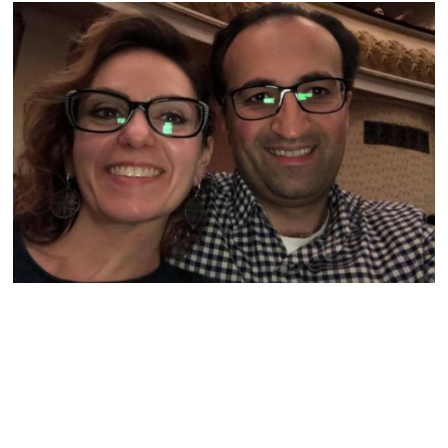
Աբրահամյանի որդու՝
Արգամ Աբրահամյանի
ձերբակալությունից
08.08.2026
Ադրբեջանը և Հայաստանը
մեկ տարվա ընթացքում
կարևոր և վճռական քայլեր
են ձեռնարկել, որպեսզի
խաղաղությունը շոշափելի
իրականություն դարձնեն
երկու երկրների
ժողովուրդների համար․
Ֆրանսիայի ԱԳՆ մամուլի
քարտուղար
08.08.2026
Սոբյանինը հայտնել է
Մոսկվային մոտեցող 9
անօդաչու թռչող սարքերի
խnցման մասին
08.08.2026