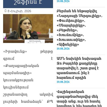
շեֆինն է
10.08.2026
Բերման են ենթարկվել
8 Հուլիսի, 2026
«Նարդոսցի Սերգուլիկը»,
«Փումփուլիկը»,
«Սնայպերչիկը»,
«Բեթմենը»,
«Խուճուճիկը»,
«Խուտուտիկը»,
«Այֆոնչիկը»
10.08.2026
«Իրավունք» թերթը
գրում է
ԱՄՆ նախկին նախագահ
Ջո Բայդենի քաղցկեղը
«Քաղաքացիական
տարածվել է, շատ ցավ է
պայմանագիր»
պատճառում. ինչ է
հայտնում որդին
կուսակցության
10.08.2026
կուլիսներում
Վաշինգտոնյան
շրջանառվող ակտիվ
գագաթնաժողովից մեկ
լուրերի համաձայն` ՔՊ
տարի անց. ուր են հասել
կողմերը և ինչ հարցեր են