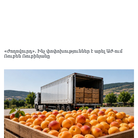
Եկեղեցիների
համաշխարհային
խորհուրդը խորապես
մտահոգված է Հայ
առաքելական եկեղեցու
շուրջ ստեղծված
իրավիճակով
08.08.2026
«Ժողովուրդ». Ինչ փոփոխություններ է արել ԱԺ-ում
Ռուբեն Ռուբինյանը
«Հրապարակ». Հայկ
Կոնջորյանի կնոջից շատ
աշխատավարձ ստացող
պաշտոնյաների կանայք էլ
կան
08.08.2026
Ի՞նչն է պակասում
լիակատար երջանկության
համար. Մխիթարյանը նշել
է կարիերայի գլխավոր
երազանքի մասին
08.08.2026