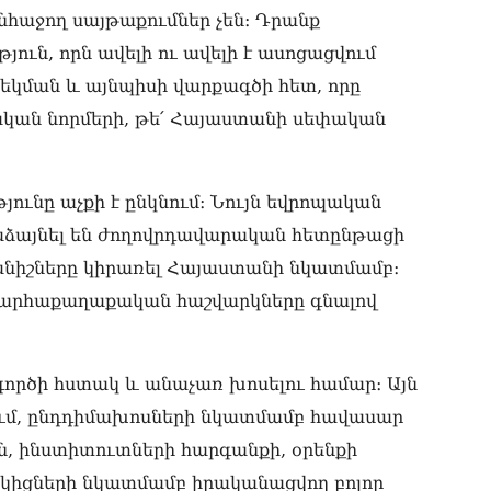
հաջող սայթաքումներ չեն։ Դրանք
ՏԵ
ուն, որն ավելի ու ավելի է ասոցացվում
տե
05.0
կման և այնպիսի վարքագծի հետ, որը
ական նորմերի, թե՛ Հայաստանի սեփական
ՌԻ
հա
05.0
յունը աչքի է ընկնում։ Նույն եվրոպական
ՏԵ
մտ
աձայնել են ժողովրդավարական հետընթացի
Հա
ափանիշները կիրառել Հայաստանի նկատմամբ։
05.0
արհաքաղաքական հաշվարկները գնալով
ՏԵ
05.0
«Բ
րծի հստակ և անաչառ խոսելու համար։ Այն
հա
ում, ընդդիմախոսների նկատմամբ հավասար
05.0
, ինստիտուտների հարգանքի, օրենքի
Ու
իցների նկատմամբ իրականացվող բոլոր
Ազ