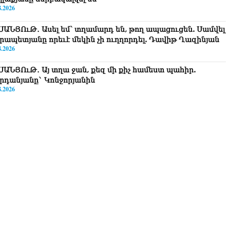
8.2026
ՍԱՆՅՈւԹ․ Ասել եմ՝ տղամարդ են, թող ապացուցեն. Սամվել
րապետյանը որեւէ մեկին չի ուղղորդել. Դավիթ Ղազինյան
8.2026
ՍԱՆՅՈւԹ․ Այ տղա ջան, քեզ մի քիչ համեստ պահիր.
րդանյանը` Կոնջորյանին
8.2026
ՍԱՆՅՈւԹ․ «Եթե որևէ մեկիդ իմաստություն է պակասում,
ղ խնդրի Աստծուց, և նրան կտրվի»․ Ռուբեն Մխիթարյան
8.2026
ստաբանները բողոքներ են ներկայացրել Անդրանիկ
անյանի կալանքի վերաբերյալ դատական ակտերի դեմ
8.2026
ոկորդիլոսների բուծարանն ի՞նչ եղավ»․ լրագրողը՝ Գարիկ
րգսյանին
8.2026