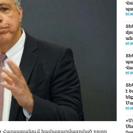
Վա
պա
05.0
ՏԵ
մյո
ան
05.0
ՏԵ
պա
Վա
05.0
ՏԵ
է 
են
Մա
05.0
«Մ
Սե
ած Հայաստանում հավատարմագրված բոլոր
Դա