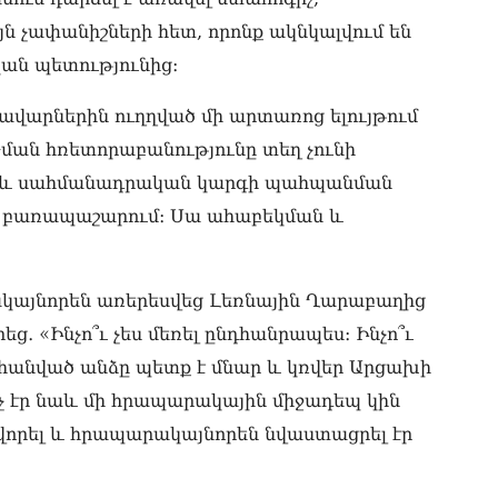
«Ա
իր
չափանիշների հետ, որոնք ակնկալվում են
05.0
ան պետությունից։
ՏԵ
է,
վարներին ուղղված մի արտառոց ելույթում
մթ
ման հռետորաբանությունը տեղ չունի
05.0
նաև սահմանադրական կարգի պահպանման
Գա
 բառապաշարում։ Սա ահաբեկման և
05.0
Ան
հա
ակայնորեն առերեսվեց Լեռնային Ղարաբաղից
05.0
 «Ինչո՞ւ չես մեռել ընդհանրապես։ Ինչո՞ւ
ՏԵ
ահանված անձը պետք է մնար և կռվեր Արցախի
ան
05.0
չ էր նաև մի հրապարակային միջադեպ կին
վորել և հրապարակայնորեն նվաստացրել էր
Ի՞
էլ
05.0