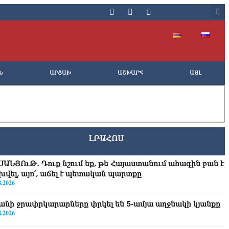
Ն
ԱՐՑԱԽ
ԱՇԽԱՐՀ
ԱՅԼ
ԼՐԱՀՈՍ
ՍԱՆՅՈւԹ․ Դուք նշում եք, թե Հայաստանում ահագին բան է
խվել, այո՛, աճել է պետական պարտքը
8.2026
անի ջրափրկարարները փրկել են 5-ամյա աղջնակի կյանքը
8.2026