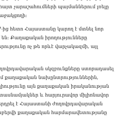
05.0
հայտ չարաշահումների պայմաններում լռելը
 աջակցողի։
Էլ
05.0
-ից հետո Հայաստանը կարող է մտնել նոր
«Ժ
 են։ Քաղաքական իրողությունները
սպ
05.0
ւթյունը ոչ թե որևէ վարչակազմի, այլ
«Հ
Մա
05.0
ղովրդավարական սկզբունքները ստորադասել
 քաղաքական նախընտրություններին,
«Ժ
Հո
ելիությունը այն քաղաքական իրականության
վե
ը տասնամյակներ և հարյուրավոր միլիոնավոր
05.0
ներդրել է Հայաստանի ժողովրդավարական
«Հ
ոհաբերվի քաղաքական հարմարավետությանը
05.0
«Հ