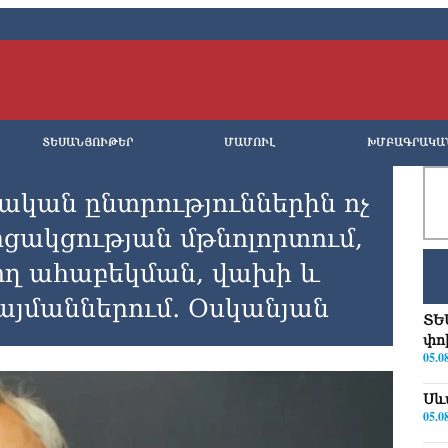
ՏԵՍԱՆՅՈՒԹԵՐ
ՄԱՄՈՒԼ
ԽՄԲԱԳՐԱԿԱ
ական ընտրություններին ոչ
ցակցության մթնոլորտում,
ճող աhաբեկման, վախի և
այմաններում․ Օսկանյան
ՏԵ
փո
05.0
Սև
05.0