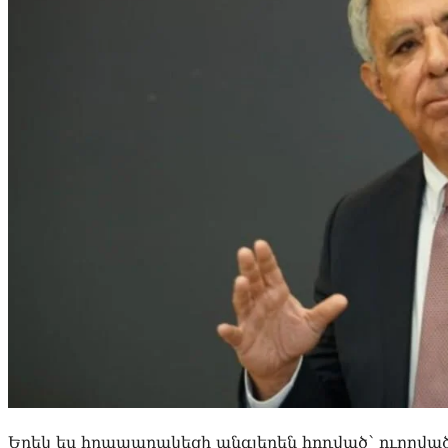
Երեկ ես հրապարակեցի անգլերեն հոդված՝ ուղղվ