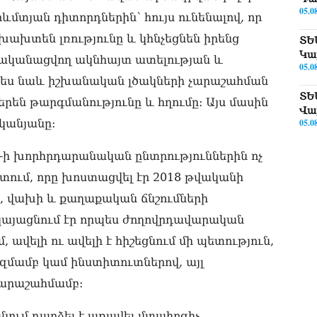
05.0
մտյան դիտորդներին՝ հույս ունենալով, որ
խախտեն լռությունը և կհնչեցնեն իրենց
ՏԵ
Կա
րականացվող ակնհայտ ատելության և
05.0
պես նաև իշխանական լծակների չարաշահման
ՏԵ
րեն թարգմանությունը և հղումը։ Այս մասին
Վա
05.0
կանյանը։
ՏԵ
7-ի խորհրդարանական ընտրություններին ոչ
թո
տում, որը խոստացվել էր 2018 թվականի
05.0
ն, վախի և քաղաքական ճնշումների
Փա
րկայացնում էր որպես ժողովրդավարական
Թև
05.0
ավելի ու ավելի է հիշեցնում մի պետություն,
զմամբ կամ ինստիտուտներով, այլ
«Կ
Սա
չարաշահմամբ։
05.0
ում դարձել է առավել մտահոգիչ,