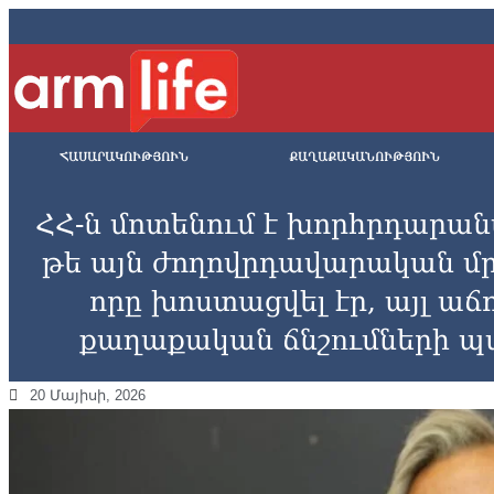
ՀԱՍԱՐԱԿՈՒԹՅՈՒՆ
ՔԱՂԱՔԱԿԱՆՈՒԹՅՈՒՆ
ՀՀ-ն մոտենում է խորհրդարան
թե այն ժողովրդավարական մր
որը խոստացվել էր, այլ ա
քաղաքական ճնշnւմների պ
20 Մայիսի, 2026