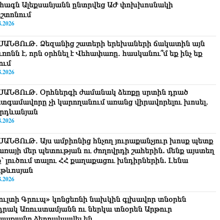
հագն Ալեքսանյանն ընտրվեց ԱԺ փոխխոսնակի
շտոնում
8.2026
ՍԱՆՅՈւԹ․ Ձեզանից շատերի երեխաների ճակատին այն
ւռոնն է, որն օրհնել է Վեհափառը․ հասկանու՞մ եք ինչ եք
ում
8.2026
ՍԱՆՅՈւԹ․ Օրհներգի ժամանակ ձեռքը սրտին դրած
տգամավորը չի կարողանում առանց վիրավորելու խոսել․
րդևանյան
8.2026
ՍԱՆՅՈւԹ․ Այս ամբիոնից հնչող յուրաքանչյուր խոսք պետք
ծառայի մեր պետության ու ժողովրդի շահերին. մենք այստեղ
ք՝ լուծում տալու ՀՀ քաղաքացու խնդիրներին. Լենա
թևոսյան
8.2026
ուլտի Գրուպ» կոնցեռնի նախկին գլխավոր տնօրեն
դրակ Առուստամյանն ու ներկա տնօրեն Արթուր
լլաքյանը ձերբակալվել են