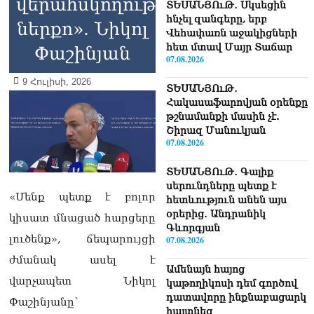
վերահսկողության
ՏԵՍԱՆՅՈւԹ․ Սկսեցին
հնչել զանգերը, երբ
ներքո». Նիկոլ
Վեհափառն աջակիցների
հետ մտավ Մայր Տաճար
Փաշինյան
07.08.2026
9 Հուլիսի, 2026
ՏԵՍԱՆՅՈւԹ․
Հակասաֆարովյան օրենքը
թշնամանքի մասին չէ.
Շիրազ Մանուկյան
07.08.2026
ՏԵՍԱՆՅՈւԹ․ Գալիք
սերունդները պետք է
«Մենք պետք է բոլոր
հետևություն անեն այս
օրերից․ Անդրանիկ
կիսատ մնացած հարցերը
Գևորգյան
լուծենք», ճեպարույցի
07.08.2026
ժմանակ ասել է
Ամենայն հայոց
վարչապետ Նիկոլ
կաթողիկոսի դեմ գործով
դատավորը ինքնաբացարկ
Փաշինյանը՝
հայտնեց