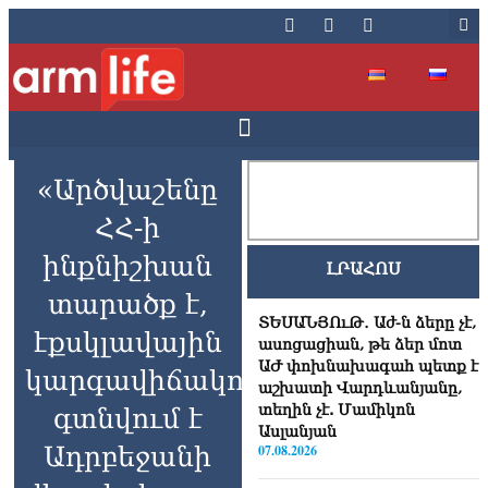
«Արծվաշենը
ՀՀ-ի
ինքնիշխան
ԼՐԱՀՈՍ
տարածք է,
ՏԵՍԱՆՅՈւԹ․ Աժ-ն ձերը չէ,
էքսկլավային
ասոցացիան, թե ձեր մոտ
ԱԺ փոխնախագահ պետք է
կարգավիճակով
աշխատի Վարդևանյանը,
տեղին չէ. Մամիկոն
գտնվում է
Ասլանյան
Ադրբեջանի
07.08.2026