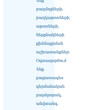
ենք
Հակոբյանին
բազմոցների,
07.08.2026
բազկաթոռների,
Նիկոլ Փաշինյանի քավոր
մարզպետն ավելի քան 5
աթոռների,
տարում ոչ մի ասուլիս չի
տվել. Ոսկան Սարգսյան
ներքնակների
07.08.2026
քիմմաքրման
ՄԱԿ Գլխավոր
աշխատանքներ:
քարտուղարի ուղերձը
Փաշինյանին
Օգտագործում
արտահայտում է թերեւս
համաշխարհային
ենք
անցուդարձում շատ բան
բացառապես
որոշող կենտրոնների
տրամադրություններ
գերմանական
07.08.2026
բարձրորակ,
Դուք էլ մի դատվեք, դուք
մի անգամ դատվել եք.
անվտանգ,
Ղազինյանը՝ ՔՊ–ականին