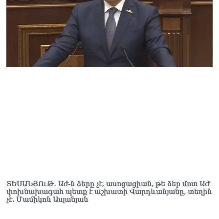
և նրա հոգևոր
առաքելության դեմ
ուղղված ՀՀ
իշխանությունների
գործողությունները
հակասահմանադրական
են և հակազգային. ՀՅԴ
Բյուրո
07.08.2026
Ծնողների շիրիմի մոտ
հայտնաբերել է
տղամարդու մшրմին,
հրшզեն և նшմшկ
07.08.2026
ՏԵՍԱՆՅՈւԹ․ ՔՊ-ն այսօր
դատում է ձեր խիղճը,
նրանց, ովքեր Հուդայի
ՏԵՍԱՆՅՈւԹ․ Աժ-ն ձերը չէ, ասոցացիան, թե ձեր մոտ ԱԺ
փոխնախագահ պետք է աշխատի Վարդևանյանը, տեղին
ճանապարհով չեն գնացել.
չէ. Մամիկոն Ասլանյան
Գառնիկ Դավթյան
07.08.2026