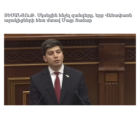
ՏԵՍԱՆՅՈւԹ․ Սկսեցին հնչել զանգերը, երբ Վեհափառն
աջակիցների հետ մտավ Մայր Տաճար