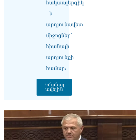
07.08.2026
հակաալերգիկ
և
Ռուսաստանը
ահազանգում է, որ կարող է
արդյունավետ
դադարել զբոսաշրջային
ռեսուրսի հոսքը դեպի
միջոցներ՝
Հայաստան․ ինչ տեղի
հիանալի
կունենա
07.08.2026
արդյունքի
Միշուստինը «ոտքի վրա»
համար։
շփվել է Փաշինյանի հետ
07.08.2026
Իմանալ
ավելին
ՏԵՍԱՆՅՈւԹ․ Այսօր մեր
ամոթի օրն է,
խայտառակություն է՝
դատում են Վեհափառին.
Մարիաննա
Ղահրամանյան
07.08.2026
Եկեղեցու հեղինակության