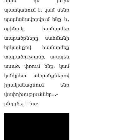
որին դե յուրե
լրագրողը՝ Էդգար
պատկանում է, կամ մենք
Ղազարյանին
07.08.2026
պայմանավորվում ենք և,
օրինակ, համարժեք
ՏԵՍԱՆՅՈւԹ․ Փաշինյանը
հայտարարել է, որ
տարածքները սահմանի
Եվրամիությունը
երկայնքով համարժեք
Հայաստանի վրա
ազդեցության լծակներ
տարածությամբ, այսպես
չունի
07.08.2026
ասած, փռում ենք, կամ
կոնկրետ տեղանքներով
ՏԵՍԱՆՅՈւԹ․ «Ցավոք,
լոգիստիկ խնդիրների
իրականացնում ենք
պատճառով մեր
փոփոխություններ»,-
փոխադարձ առևտրի
ծավալն այնքան էլ մեծ չէ»․
ընդգծել է նա:
Նիկոլ Փաշինյանը՝
Ղրղզստանի նախագահին
07.08.2026
Տիկի՜ն Ղազարյան, ցույց