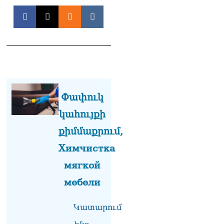
Փաշինյանը հասկացրել է,
որ Հայաստանին
Եվրամիության հետ
մերձեցման մղել է
Լուկաշենկոն
07.08.2026
ՀՀ–ի համար ԵԱՏՄ–ի հետ
համագործակցության
խորացումը
Փափուկ
առաջնահերթություն է.
կահույքի
Փաշինյան
07.08.2026
քիմմաքրում,
ՀԲԸՄ-ն կոչ է անում
Химчистка
կասեցնել քրեական
мягкой
վարույթը, որը հակասում է
մեր պատմական
мебели
ավանդույթներին
07.08.2026
Կատարում
Քննչական կոմիտեն
արձագանքել է Աննա