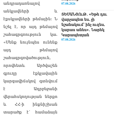
անդրադառնալով
07.08.2026
անկլավների և
ՏԵՍԱՆՅՈւԹ․ «Եթե դու
էքսկլավների թեմային: Ն
վարչապետ ես, չի
նշանակում՝ ինչ ուզես,
նշել է, որ այդ թեմայով
կարաս անես»․ Նարեկ
շահագրգռություն կա.
Կարապետյան
07.08.2026
«Մենք նույնպես ունենք
այդ թեմայով
Խայտառակություն է, մի
հատ ուշադիր լսեք՝
շահագրգռվածություն,
Ամենայն Հայոց
որովհետև Արծվաշեն
Կաթողիկոսի դատ.
Տիգրան Աբրահամյան
գյուղը էքկլավային
07.08.2026
կարգավիճսկով գտնվում
ՏԵՍԱՆՅՈւԹ․ «Վեհափառ,
է Ադրբեջանի
վեհափառ»
վերահսկողության ներքո
վանկարկումների ու
հավատավոր ժողովրդի
և ՀՀ-ի ինքնիշխան
հոծ բազմության միջով
տարածք է՝ համաձայն
Կաթողիկոսը մտավ