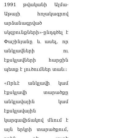
դատարան
1991 թվականի Ալմա-
07.08.2026
Աթայի հռչակագրով
Ռուսաստանում հայտնել
արձանագրված
են, որ կանխել են
Հայաստան 16 մլն ռուբլու
սկզբունքների»-ընդգծել է
ապօրինի արտահանումը
Փաշինյանը և ասել, որ
07.08.2026
անկլավների ու
Ուղիղ միացում․ ԱՄՈԹԻ
էքսկլավների հարցին
ՕՐ․ Կաթողիկոսի գործով
դատական առաջին նիստը
պետք է լուծումներ տան::
07.08.2026
«Որևէ անկլավի կամ
ՏԵՍԱՆՅՈւԹ․ «Այսօր ձեզ
էքսկլավի տարածքը
համար ազգային ամոթի
օ՞ր է»․ լրագրողը՝ ՔՊ-
անկլավային կամ
ական պատգամավոր
էքսկլավային
Ռուզաննա Երեմյանին
07.08.2026
կարգավիճակով մնում է
այն երկրի տարածքում,
ՏԵՍԱՆՅՈւԹ․ «Հնարավո՞ր
է զրկվեք մանդատից»․