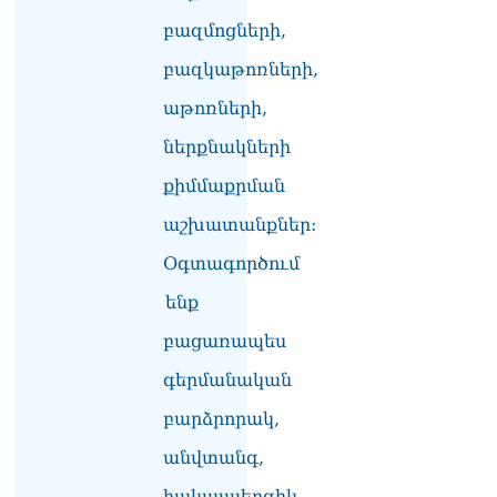
բազմոցների,
ՏԵՍԱՆՅՈւԹ․ Սկսեցին
հնչել զանգերը, երբ
բազկաթոռների,
Վեհափառն աջակիցների
աթոռների,
հետ մտավ Մայր Տաճար
07.08.2026
ներքնակների
ՏԵՍԱՆՅՈւԹ․
քիմմաքրման
Հակասաֆարովյան օրենքը
թշնամանքի մասին չէ.
աշխատանքներ:
Շիրազ Մանուկյան
07.08.2026
Օգտագործում
ենք
ՏԵՍԱՆՅՈւԹ․ Գալիք
սերունդները պետք է
բացառապես
հետևություն անեն այս
օրերից․ Անդրանիկ
գերմանական
Գևորգյան
07.08.2026
բարձրորակ,
անվտանգ,
Ամենայն հայոց
կաթողիկոսի դեմ գործով
հակաալերգիկ