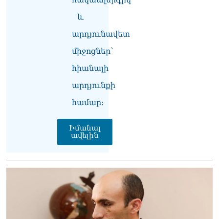
դատավորը ինքնաբացարկ
հայտնեց
և
07.08.2026
արդյունավետ
ՏԵՍԱՆՅՈւԹ․ «Եթե դու
միջոցներ՝
վարչապետ ես, չի
նշանակում՝ ինչ ուզես,
հիանալի
կարաս անես»․ Նարեկ
Կարապետյան
արդյունքի
07.08.2026
համար։
Խայտառակություն է, մի
հատ ուշադիր լսեք՝
Իմանալ
Ամենայն Հայոց
ավելին
Կաթողիկոսի դատ.
Տիգրան Աբրահամյան
07.08.2026
ՏԵՍԱՆՅՈւԹ․ «Վեհափառ,
վեհափառ»
վանկարկումների ու
հավատավոր ժողովրդի
հոծ բազմության միջով