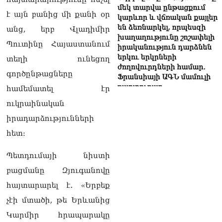
մեկ տարվա ընթացքում
է այն բանից մի քանի օր
կարևոր և վճռական քայլեր
են ձեռնարկել, որպեսզի
անց, երբ Վլադիմիր
խաղաղությունը շոշափելի
Պուտինը Հայաստանում
իրականություն դարձնեն
երկու երկրների
տեղի ունեցող
ժողովուրդների համար․
գործընթացները
Ֆրանսիայի ԱԳՆ մամուլի
քարտուղար
համեմատել էր
08.08.2026
ուկրաինական
Սոբյանինը հայտնել է
իրադարձությունների
Մոսկվային մոտեցող 9
հետ։
անօդաչու թռչող սարքերի
խnցման մասին
08.08.2026
Պետդումայի նիստի
բացմանը Զյուգանովը
Փաշինյանը զանգահարել է
Ալիևին
հայտարարել է. «Երբեք
08.08.2026
չէի մտածի, թե Երևանից
«Ո՞վ է լինելու հաջորդ
Կարմիր հրապարակը