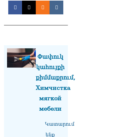
«Հրապարակ». Խիստ
զգուշացրել են,
սպառնացել ազատել
08.08.2026
«Ժողովուրդ». Աղվան
Վարդանյանը մեկուսացած
է խմբակցությունից
08.08.2026
Փափուկ
«Հրապարակ». Հեռացող
կահույքի
պատգամավորների
հաշվին 5 մլն դրամ գումար
քիմմաքրում,
է փոխանցվել
Химчистка
08.08.2026
мягкой
ՏԵՍԱՆՅՈւԹ․ Աժ-ն ձերը չէ,
ասոցացիան, թե ձեր մոտ
мебели
ԱԺ փոխնախագահ պետք է
աշխատի Վարդևանյանը,
Կատարում
տեղին չէ. Մամիկոն
Ասլանյան
ենք
07.08.2026