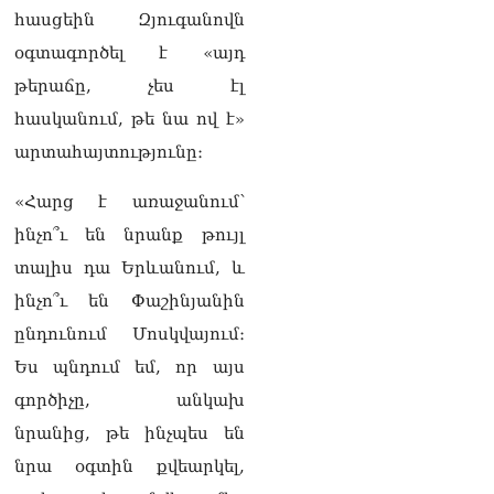
իրավիճակով
հասցեին Զյուգանովն
08.08.2026
օգտագործել է «այդ
«Հրապարակ». Հայկ
թերաճը, չես էլ
Կոնջորյանի կնոջից շատ
հասկանում, թե նա ով է»
աշխատավարձ ստացող
պաշտոնյաների կանայք էլ
արտահայտությունը։
կան
08.08.2026
«Հարց է առաջանում՝
Ի՞նչն է պակասում
ինչո՞ւ են նրանք թույլ
լիակատար երջանկության
տալիս դա Երևանում, և
համար. Մխիթարյանը նշել
է կարիերայի գլխավոր
ինչո՞ւ են Փաշինյանին
երազանքի մասին
ընդունում Մոսկվայում։
08.08.2026
Ես պնդում եմ, որ այս
Խաղաղությունն անշրջելի
գործիչը, անկախ
դարձնելու համար
անհրաժեշտություն է
նրանից, թե ինչպես են
«Լեռնային Ղարաբաղի
նրա օգտին քվեարկել,
հայերի վերադարձի»