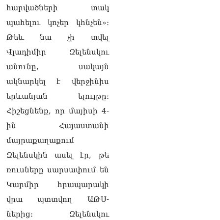
քաղաքական
հարվածների տակ
հակառակորդը». Ռուզան
Ստեփանյան
պահելու կոչեր կհնչեն»։
08.08.2026
Թեև նա չի տվել
«Եթե ներքին
Վլադիմիր Զելենսկու
ազատություն ունես,
անունը, սակայն
կալանքն անցնում է
տանելի ռեժիմով»․
ակնարկել է վերջինիս
Անդրանիկ Թևանյան
երևանյան ելույթը։
08.08.2026
Հիշեցնենք, որ մայիսի 4-
«Ցավոք, կլինեն շրջաններ,
ին Հայաստանի
որտեղ կտեղա կարկուտ»․
Գագիկ Սուրենյան
մայրաքաղաքում
08.08.2026
Զելենսկին ասել էր, թե
Եկեղեցիների
ռուսները սարսափում են
համաշխարհային
Կարմիր հրապարակի
խորհուրդը խորապես
մտահոգված է Հայ
վրա պտտվող ԱԹՍ-
առաքելական եկեղեցու
ներից։ Զելենսկու
շուրջ ստեղծված