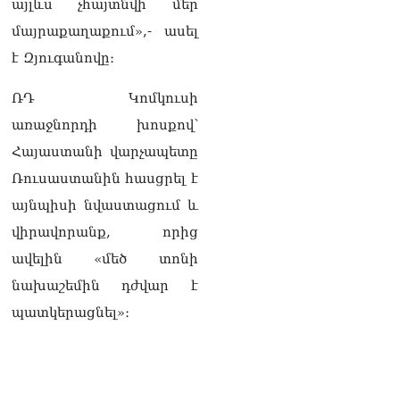
իրավունքի մասին
այլևս չհայտնվի մեր
խոսույթը չշարունակելը.
մայրաքաղաքում»,- ասել
Փաշինյան
08.08.2026
է Զյուգանովը։
«Ժողովուրդ». Ինչ
ՌԴ Կոմկուսի
փոփոխություններ է արել
առաջնորդի խոսքով՝
ԱԺ-ում Ռուբեն
Ռուբինյանը
Հայաստանի վարչապետը
08.08.2026
Ռուսաստանին հասցրել է
«Հրապարակ». Հայկական
այնպիսի նվաստացում և
ծիրանի մասին ռուս-
վիրավորանք, որից
ադրբեջանական
սահմանին մատնել են
ավելին «մեծ տոնի
«հայկական թերթերը»
08.08.2026
նախաշեմին դժվար է
պատկերացնել»։
«Հրապարակ». Փաշինյանը
որս է սկսել Ծառուկյանի
համախոհների նկատմամբ
08.08.2026