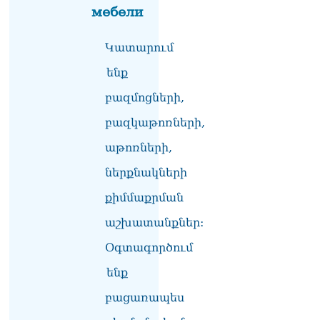
երազանքի մասին
мебели
08.08.2026
Կատարում
Խաղաղությունն անշրջելի
դարձնելու համար
ենք
անհրաժեշտություն է
«Լեռնային Ղարաբաղի
բազմոցների,
հայերի վերադարձի»
բազկաթոռների,
իրավունքի մասին
խոսույթը չշարունակելը.
աթոռների,
Փաշինյան
08.08.2026
ներքնակների
«Ժողովուրդ». Ինչ
քիմմաքրման
փոփոխություններ է արել
ԱԺ-ում Ռուբեն
աշխատանքներ:
Ռուբինյանը
Օգտագործում
08.08.2026
ենք
«Հրապարակ». Հայկական
ծիրանի մասին ռուս-
բացառապես
ադրբեջանական
սահմանին մատնել են