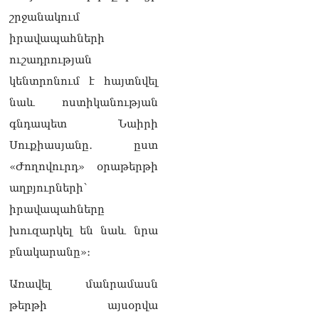
խnցման մասին
շրջանակում
08.08.2026
իրավապահների
Փաշինյանը զանգահարել է
ուշադրության
Ալիևին
08.08.2026
կենտրոնում է հայտնվել
նաև ոստիկանության
«Ո՞վ է լինելու հաջորդ
քաղաքական
գնդապետ Նաիրի
հակառակորդը». Ռուզան
Սուքիասյանը․ ըստ
Ստեփանյան
08.08.2026
«Ժողովուրդ» օրաթերթի
աղբյուրների՝
«Եթե ներքին
ազատություն ունես,
իրավապահները
կալանքն անցնում է
խուզարկել են նաև նրա
տանելի ռեժիմով»․
Անդրանիկ Թևանյան
բնակարանը»։
08.08.2026
Առավել մանրամասն
«Ցավոք, կլինեն շրջաններ,
թերթի այսօրվա
որտեղ կտեղա կարկուտ»․