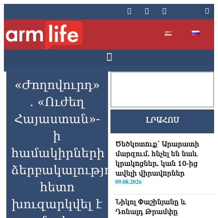
«Ժողովուրդ»
. «Ուժեղ
Հայաստան»-
ԼՐԱՀՈՍ
ի
Ծեծկռտnւք՝ Արարատի
համակիրների
մարզում. հնչել են նաև
կրակnցներ, կան 10-ից
ձերբակալություններից
ավելի վիրավnրներ
09.08.2026
հետո
խուզարկվել է
Նիկոլ Փաշինյանը և
Դոնալդ Թրամփը