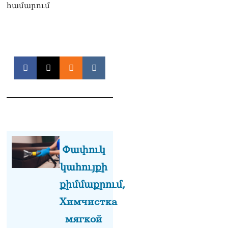
Գագիկ Սուրենյան
համարում
08.08.2026
Եկեղեցիների
համաշխարհային
խորհուրդը խորապես
մտահոգված է Հայ
առաքելական եկեղեցու
շուրջ ստեղծված
իրավիճակով
08.08.2026
«Հրապարակ». Հայկ
Կոնջորյանի կնոջից շատ
աշխատավարձ ստացող
Փափուկ
պաշտոնյաների կանայք էլ
կան
կահույքի
08.08.2026
քիմմաքրում,
Ի՞նչն է պակասում
Химчистка
լիակատար երջանկության
համար. Մխիթարյանը նշել
мягкой
է կարիերայի գլխավոր