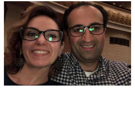
08.08.2026
ՏԵՍԱՆՅՈւԹ․ Աժ-ն ձերը չէ,
ասոցացիան, թե ձեր մոտ
ԱԺ փոխնախագահ պետք է
աշխատի Վարդևանյանը,
տեղին չէ. Մամիկոն
Ասլանյան
07.08.2026
ՏԵՍԱՆՅՈւԹ․ Սկսեցին
հնչել զանգերը, երբ
Վեհափառն աջակիցների
հետ մտավ Մայր Տաճար
07.08.2026
ՏԵՍԱՆՅՈւԹ․
Հակասաֆարովյան օրենքը
թշնամանքի մասին չէ.
Շիրազ Մանուկյան
07.08.2026
ՏԵՍԱՆՅՈւԹ․ Գալիք