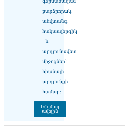
գերմանական
«հայկական թերթերը»
բարձրորակ,
08.08.2026
անվտանգ,
«Հրապարակ». Փաշինյանը
որս է սկսել Ծառուկյանի
հակաալերգիկ
համախոհների նկատմամբ
08.08.2026
և
արդյունավետ
«Հրապարակ». Խիստ
զգուշացրել են,
միջոցներ՝
սպառնացել ազատել
08.08.2026
հիանալի
«Ժողովուրդ». Աղվան
արդյունքի
Վարդանյանը մեկուսացած
համար։
է խմբակցությունից
08.08.2026
Իմանալ
«Հրապարակ». Հեռացող
ավելին
պատգամավորների
հաշվին 5 մլն դրամ գումար
է փոխանցվել