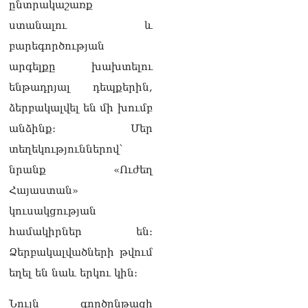
08.08.2026
ընտրակաշառք
ստանալու և
Կադրեր Հովիկ
Աբրահամյանի որդու՝
բարեգործության
Արգամ Աբրահամյանի
արգելքը խախտելու
ձերբակալությունից
08.08.2026
ենթադրյալ դեպքերին,
ձերբակալվել են մի խումբ
Ադրբեջանը և Հայաստանը
մեկ տարվա ընթացքում
անձինք։ Մեր
կարևոր և վճռական քայլեր
տեղեկություններով՝
են ձեռնարկել, որպեսզի
խաղաղությունը շոշափելի
նրանք «Ուժեղ
իրականություն դարձնեն
Հայաստան»
երկու երկրների
ժողովուրդների համար․
կուսակցության
Ֆրանսիայի ԱԳՆ մամուլի
համակիրներ են։
քարտուղար
08.08.2026
Ձերբակալվածների թվում
եղել են նաև երկու կին։
Սոբյանինը հայտնել է
Մոսկվային մոտեցող 9
Նույն գործընթացի
անօդաչու թռչող սարքերի