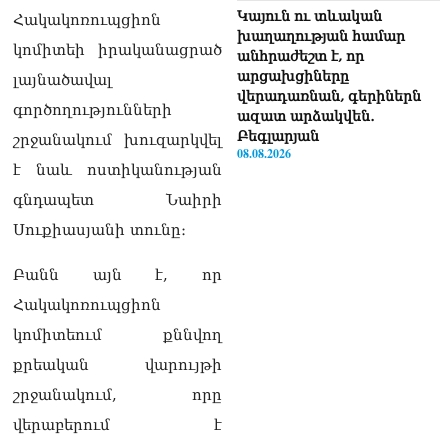
Կայուն ու տևական
Հակակոռուպցիոն
խաղաղության համար
կոմիտեի իրականացրած
անհրաժեշտ է, որ
արցախցիները
լայնածավալ
վերադառնան, գերիներն
գործողությունների
ազատ արձակվեն․
Բեգլարյան
շրջանակում խուզարկվել
08.08.2026
է նաև ոստիկանության
Մաhացել է Մեսսիի հայրը
գնդապետ Նաիրի
08.08.2026
Սուքիասյանի տունը։
ՄԻՊ–ն անթույլատրելի է
Բանն այն է, որ
համարում Արգամ
Աբրահամյանի վերաբերյալ
Հակակոռուպցիոն
ՔԿ–ի հաղորդագրությունը
08.08.2026
կոմիտեում քննվող
քրեական վարույթի
ՏԵՍԱՆՅՈւԹ․ «Այսօր
զանգել եմ Ադրբեջանի
շրջանակում, որը
նախագահին»․ Նիկոլ
վերաբերում է
Փաշինյան