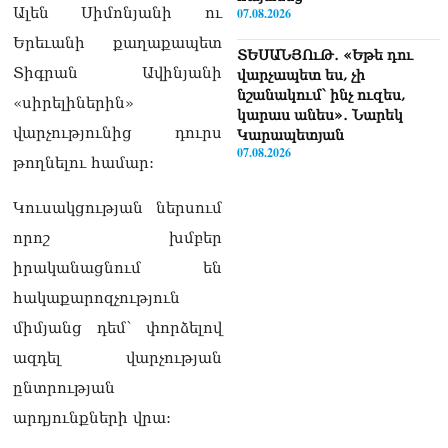
Ալեն Սիմոնյանի ու
07.08.2026
Երեւանի քաղաքապետ
ՏԵՍԱՆՅՈւԹ․ «Եթե դու
Տիգրան Ավինյանի
վարչապետ ես, չի
նշանակում՝ ինչ ուզես,
«սիրելիներին»
կարաս անես»․ Նարեկ
վարչությունից դուրս
Կարապետյան
07.08.2026
թողնելու համար:
Խայտառակություն է, մի
Կուսակցության ներսում
հատ ուշադիր լսեք՝
Ամենայն Հայոց
որոշ խմբեր
Կաթողիկոսի դատ.
իրականացնում են
Տիգրան Աբրահամյան
07.08.2026
հակաքարոզչություն
միմյանց դեմ՝ փորձելով
ՏԵՍԱՆՅՈւԹ․ «Վեհափառ,
վեհափառ»
ազդել վարչության
վանկարկումների ու
ընտրության
հավատավոր ժողովրդի
հոծ բազմության միջով
արդյունքների վրա:
Կաթողիկոսը մտավ