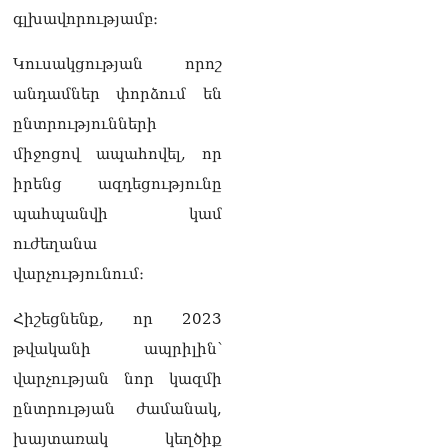
տվե՜ք այն էջը, որտեղ
գլխավորությամբ։
գրված է Ուժեղ
Հայաստանի անունը, չեք
կարող, որովհետև նման էջ
Կուսակցության որոշ
այդ զեկույցում գոյություն
անդամներ փորձում են
չունի. Ղահրամանյանը՝
Ղազարյանի
ընտրությունների
հայտարարության մասին
միջոցով ապահովել, որ
07.08.2026
իրենց ազդեցությունը
ՏԵՍԱՆՅՈւԹ․ Իմ
պահպանվի կամ
ընտանիքը փող չունի, իմ
աշխատավարձով է
ուժեղանա
ապրում. Թագուհի
վարչությունում։
Ղազարյանը հուզվեց
07.08.2026
Հիշեցնենք, որ 2023
Ինչու ԱՄՆ նախագահ
թվականի ապրիլին՝
Թրամփը Ուկրաինային
վարչության նոր կազմի
«Պատրիոտ» հրթիռներ չի
տրամադրի
ընտրության ժամանակ,
07.08.2026
խայտառակ կեղծիք