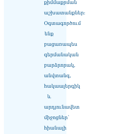
քիմմաքրման
աշխատանքներ:
Օգտագործում
ենք
բացառապես
գերմանական
բարձրորակ,
անվտանգ,
հակաալերգիկ
և
արդյունավետ
միջոցներ՝
հիանալի