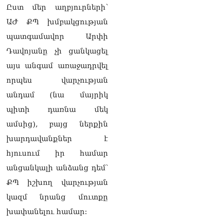
դատարան
Ըստ մեր աղբյուրների՝
07.08.2026
ԱԺ ՔՊ խմբակցության
Ռուսաստանում հայտնել
պատգամավոր Արփի
են, որ կանխել են
Հայաստան 16 մլն ռուբլու
Դավոյանը չի ցանկացել
ապօրինի արտահանումը
այս անգամ առաջադրվել
07.08.2026
որպես վարչության
Ուղիղ միացում․ ԱՄՈԹԻ
անդամ (նա մայրիկ
ՕՐ․ Կաթողիկոսի գործով
դատական առաջին նիստը
պիտի դառնա մեկ
07.08.2026
ամսից), բայց ներքին
ՏԵՍԱՆՅՈւԹ․ «Այսօր ձեզ
խարդավանքներ է
համար ազգային ամոթի
հյուսում իր համար
օ՞ր է»․ լրագրողը՝ ՔՊ-
ական պատգամավոր
անցանկալի անձանց դեմ՝
Ռուզաննա Երեմյանին
ՔՊ իշխող վարչության
07.08.2026
կազմ նրանց մուտքը
ՏԵՍԱՆՅՈւԹ․ «Հնարավո՞ր
խափանելու համար:
է զրկվեք մանդատից»․