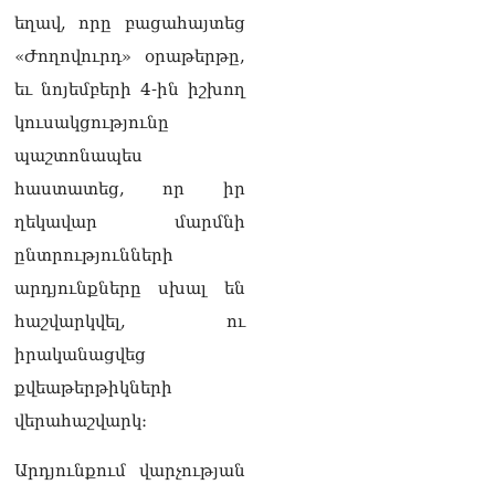
Փաշինյանը հասկացրել է,
եղավ, որը բացահայտեց
որ Հայաստանին
«Ժողովուրդ» օրաթերթը,
Եվրամիության հետ
մերձեցման մղել է
եւ նոյեմբերի 4-ին իշխող
Լուկաշենկոն
07.08.2026
կուսակցությունը
պաշտոնապես
ՀՀ–ի համար ԵԱՏՄ–ի հետ
համագործակցության
հաստատեց, որ իր
խորացումը
ղեկավար մարմնի
առաջնահերթություն է.
Փաշինյան
ընտրությունների
07.08.2026
արդյունքները սխալ են
ՀԲԸՄ-ն կոչ է անում
հաշվարկվել, ու
կասեցնել քրեական
իրականացվեց
վարույթը, որը հակասում է
մեր պատմական
քվեաթերթիկների
ավանդույթներին
վերահաշվարկ։
07.08.2026
Արդյունքում վարչության
Քննչական կոմիտեն
արձագանքել է Աննա