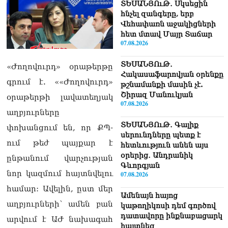
ՏԵՍԱՆՅՈւԹ․ Սկսեցին
հնչել զանգերը, երբ
Վեհափառն աջակիցների
հետ մտավ Մայր Տաճար
07.08.2026
ՏԵՍԱՆՅՈւԹ․
«Ժողովուրդ» օրաթերթը
Հակասաֆարովյան օրենքը
գրում է. ««Ժողովուրդ»
թշնամանքի մասին չէ.
Շիրազ Մանուկյան
օրաթերթի լավատեղյակ
07.08.2026
աղբյուրները
ՏԵՍԱՆՅՈւԹ․ Գալիք
փոխանցում են, որ ՔՊ-
սերունդները պետք է
ում թեժ պայքար է
հետևություն անեն այս
օրերից․ Անդրանիկ
ընթանում վարչության
Գևորգյան
նոր կազմում հայտնվելու
07.08.2026
համար: Ավելին, ըստ մեր
Ամենայն հայոց
աղբյուրների՝ ամեն բան
կաթողիկոսի դեմ գործով
դատավորը ինքնաբացարկ
արվում է ԱԺ նախագահ
հայտնեց