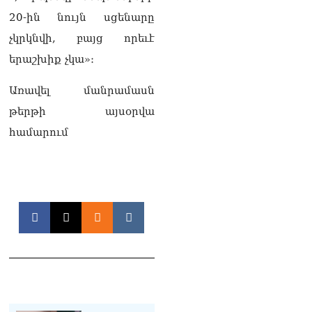
07.08.2026
20-ին նույն սցենարը
Ռուսաստանը
չկրկնվի, բայց որեւէ
ահազանգում է, որ կարող է
երաշխիք չկա»։
դադարել զբոսաշրջային
ռեսուրսի հոսքը դեպի
Հայաստան․ ինչ տեղի
Առավել մանրամասն
կունենա
թերթի այսօրվա
07.08.2026
համարում
Միշուստինը «ոտքի վրա»
շփվել է Փաշինյանի հետ
07.08.2026
ՏԵՍԱՆՅՈւԹ․ Այսօր մեր
ամոթի օրն է,
խայտառակություն է՝
դատում են Վեհափառին.
Մարիաննա
Ղահրամանյան
07.08.2026
Եկեղեցու հեղինակության