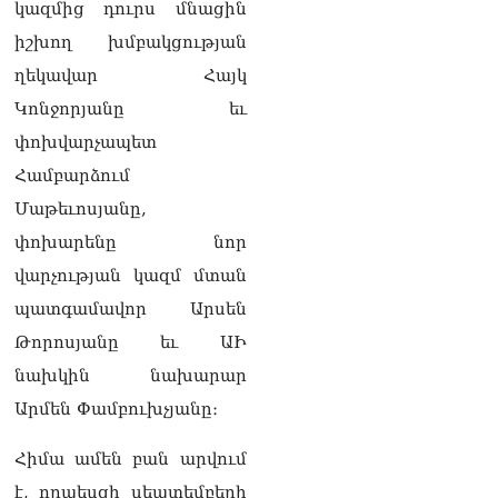
կազմից դուրս մնացին
Հակոբյանին
07.08.2026
իշխող խմբակցության
ղեկավար Հայկ
Նիկոլ Փաշինյանի քավոր
Կոնջորյանը եւ
մարզպետն ավելի քան 5
տարում ոչ մի ասուլիս չի
փոխվարչապետ
տվել. Ոսկան Սարգսյան
07.08.2026
Համբարձում
Մաթեւոսյանը,
ՄԱԿ Գլխավոր
փոխարենը նոր
քարտուղարի ուղերձը
Փաշինյանին
վարչության կազմ մտան
արտահայտում է թերեւս
պատգամավոր Արսեն
համաշխարհային
անցուդարձում շատ բան
Թորոսյանը եւ ԱԻ
որոշող կենտրոնների
նախկին նախարար
տրամադրություններ
07.08.2026
Արմեն Փամբուխչյանը։
Դուք էլ մի դատվեք, դուք
Հիմա ամեն բան արվում
մի անգամ դատվել եք.
Ղազինյանը՝ ՔՊ–ականին
է, որպեսզի սեպտեմբերի