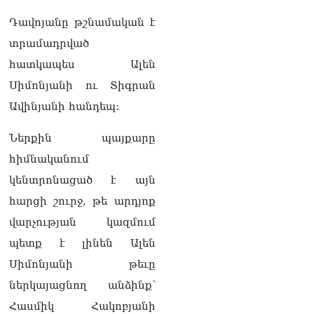
լրագրողը՝ Էդգար
Դավոյանը թշնամական է
Ղազարյանին
07.08.2026
տրամադրված
հատկապես Ալեն
ՏԵՍԱՆՅՈւԹ․ Փաշինյանը
հայտարարել է, որ
Սիմոնյանի ու Տիգրան
Եվրամիությունը
Ավինյանի հանդեպ:
Հայաստանի վրա
ազդեցության լծակներ
չունի
Ներքին պայքարը
07.08.2026
հիմնականում
ՏԵՍԱՆՅՈւԹ․ «Ցավոք,
կենտրոնացած է այն
լոգիստիկ խնդիրների
հարցի շուրջ, թե արդյոք
պատճառով մեր
փոխադարձ առևտրի
վարչության կազմում
ծավալն այնքան էլ մեծ չէ»․
պետք է լինեն Ալեն
Նիկոլ Փաշինյանը՝
Ղրղզստանի նախագահին
Սիմոնյանի թեւը
07.08.2026
ներկայացնող անձինք՝
Տիկի՜ն Ղազարյան, ցույց
Հասմիկ Հակոբյանի