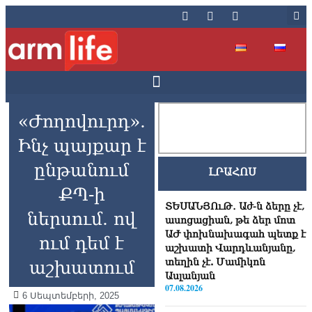
«Ժողովուրդ».
Ինչ պայքար է
ընթանում
ԼՐԱՀՈՍ
ՔՊ-ի
ՏԵՍԱՆՅՈւԹ․ Աժ-ն ձերը չէ,
ներսում. ով
ասոցացիան, թե ձեր մոտ
ԱԺ փոխնախագահ պետք է
ում դեմ է
աշխատի Վարդևանյանը,
տեղին չէ. Մամիկոն
աշխատում
Ասլանյան
07.08.2026
6 Սեպտեմբերի, 2025