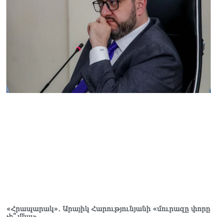
«Հրապարակ»․ Արայիկ Հարությունյանի «մուրազը փորը
չի՞ մնա»