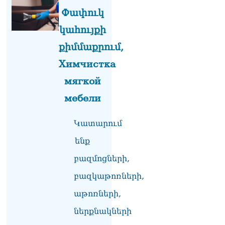
և նրա հոգևոր
Փափուկ
առաքելության դեմ
կահույքի
ուղղված ՀՀ
իշխանությունների
քիմմաքրում,
գործողությունները
հակասահմանադրական
Химчистка
են և հակազգային. ՀՅԴ
Բյուրո
мягкой
07.08.2026
мебели
Ծնողների շիրիմի մոտ
հայտնաբերել է
Կատարում
տղամարդու մшրմին,
հրшզեն և նшմшկ
ենք
07.08.2026
բազմոցների,
ՏԵՍԱՆՅՈւԹ․ ՔՊ-ն այսօր
բազկաթոռների,
դատում է ձեր խիղճը,
նրանց, ովքեր Հուդայի
աթոռների,
ճանապարհով չեն գնացել.
Գառնիկ Դավթյան
ներքնակների
07.08.2026