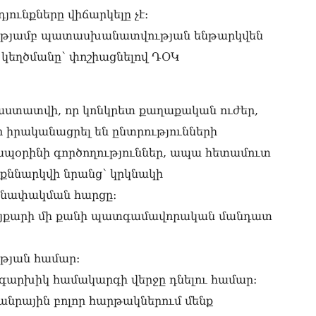
ունքները վիճարկելը չէ։
ՏԵ
ստությամբ պատասխանատվության ենթարկվեն
տե
05.0
ի կեղծմանը՝ փոշիացնելով ԴՕԿ
ՌԻ
հա
05.0
աստատվի, որ կոնկրետ քաղաքական ուժեր,
իրականացրել են ընտրությունների
ՏԵ
մտ
 ապօրինի գործողություններ, ապա հետամուտ
Հա
 քննարկվի նրանց՝ կրկնակի
05.0
մանափակման հարցը։
ՏԵ
05.0
 պայքարի մի քանի պատգամավորական մանդատ
«Բ
ւթյան համար։
հա
05.0
իգարխիկ համակարգի վերջը դնելու համար։
րային բոլոր հարթակներում մենք
Ու
Ազ