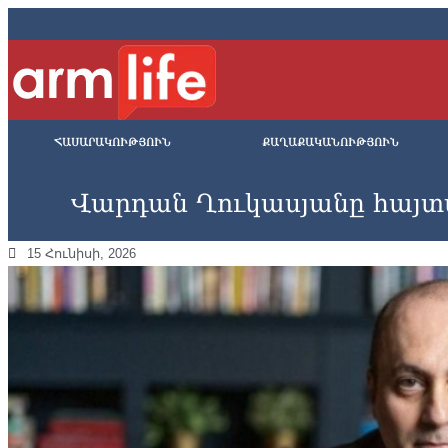
ՀԱՍԱՐԱԿՈՒԹՅՈՒՆ
ՔԱՂԱՔԱԿԱՆՈՒԹՅՈՒՆ
Վարդան Ղուկասյանը հայտ
15 Հունիսի, 2026