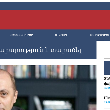
ՏԵՍԱՆՅՈՒԹԵՐ
ՄԱՄՈՒԼ
ԽՄԲԱԳՐԱԿԱ
արարություն է տարածել
ՏԵ
փո
05.0
Սև
05.0