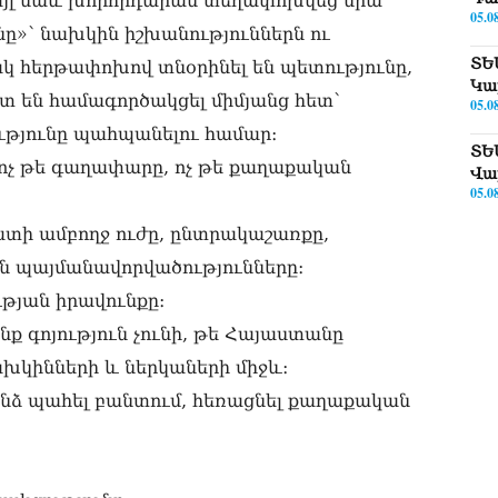
 այլ նաև խորհրդարան տեղափոխվեց նրա
05.0
ը»՝ նախկին իշխանություններն ու
ՏԵ
ակ հերթափոխով տնօրինել են պետությունը,
Կա
ստ են համագործակցել միմյանց հետ՝
05.0
ւթյունը պահպանելու համար։
ՏԵ
, ոչ թե գաղափարը, ոչ թե քաղաքական
Վա
05.0
տի ամբողջ ուժը, ընտրակաշառքը,
ՏԵ
թո
ն պայմանավորվածությունները։
05.0
թյան իրավունքը։
Փա
ք գոյություն չունի, թե Հայաստանը
Թև
խկինների և ներկաների միջև։
05.0
 ինձ պահել բանտում, հեռացնել քաղաքական
«Կ
Սա
05.0