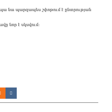
05.0
, ապա նա պարզապես շփոթում է ընտրության
Էլ
05.0
ը նոր է սկսվում։
«Ժ
սպ
05.0
«Հ
Մա
05.0
«Ժ
Հո
վե
05.0
«Հ
05.0
«Հ