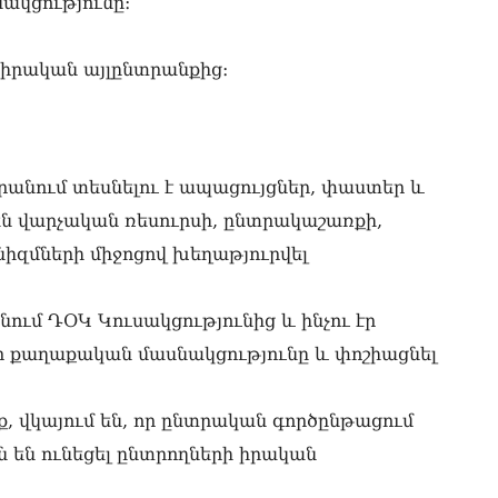
սակցությունը։
«Ա
իր
05.0
լ իրական այլընտրանքից։
ՏԵ
է,
մթ
05.0
նում տեսնելու է ապացույցներ, փաստեր և
Գա
 են վարչական ռեսուրսի, ընտրակաշառքի,
05.0
նիզմների միջոցով խեղաթյուրվել
Ան
հա
05.0
ենում ԴՕԿ Կուսակցությունից և ինչու էր
ր քաղաքական մասնակցությունը և փոշիացնել
ՏԵ
ան
05.0
ք, վկայում են, որ ընտրական գործընթացում
Ի՞
 են ունեցել ընտրողների իրական
էլ
05.0