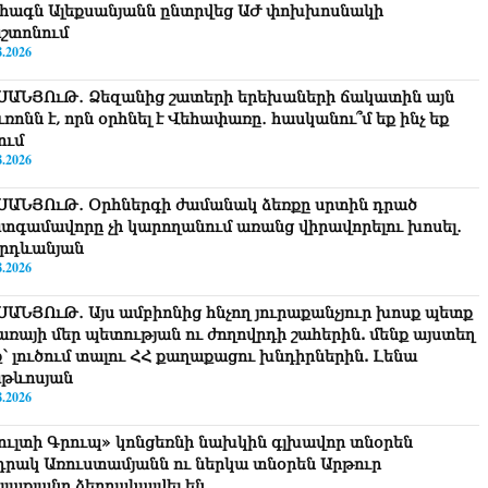
հագն Ալեքսանյանն ընտրվեց ԱԺ փոխխոսնակի
շտոնում
8.2026
ՍԱՆՅՈւԹ․ Ձեզանից շատերի երեխաների ճակատին այն
ւռոնն է, որն օրհնել է Վեհափառը․ հասկանու՞մ եք ինչ եք
ում
8.2026
ՍԱՆՅՈւԹ․ Օրհներգի ժամանակ ձեռքը սրտին դրած
տգամավորը չի կարողանում առանց վիրավորելու խոսել․
րդևանյան
8.2026
ՍԱՆՅՈւԹ․ Այս ամբիոնից հնչող յուրաքանչյուր խոսք պետք
ծառայի մեր պետության ու ժողովրդի շահերին. մենք այստեղ
ք՝ լուծում տալու ՀՀ քաղաքացու խնդիրներին. Լենա
թևոսյան
8.2026
ուլտի Գրուպ» կոնցեռնի նախկին գլխավոր տնօրեն
դրակ Առուստամյանն ու ներկա տնօրեն Արթուր
լլաքյանը ձերբակալվել են