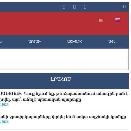
Ն
ԱՐՑԱԽ
ԱՇԽԱՐՀ
ԱՅԼ
ԼՐԱՀՈՍ
ՍԱՆՅՈւԹ․ Դուք նշում եք, թե Հայաստանում ահագին բան է
խվել, այո՛, աճել է պետական պարտքը
8.2026
անի ջրափրկարարները փրկել են 5-ամյա աղջնակի կյանքը
8.2026