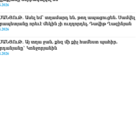
8.2026
ՍԱՆՅՈւԹ․ Ասել եմ՝ տղամարդ են, թող ապացուցեն. Սամվել
րապետյանը որեւէ մեկին չի ուղղորդել. Դավիթ Ղազինյան
8.2026
ՍԱՆՅՈւԹ․ Այ տղա ջան, քեզ մի քիչ համեստ պահիր.
րդանյանը` Կոնջորյանին
8.2026
ՍԱՆՅՈւԹ․ «Եթե որևէ մեկիդ իմաստություն է պակասում,
ղ խնդրի Աստծուց, և նրան կտրվի»․ Ռուբեն Մխիթարյան
8.2026
ստաբանները բողոքներ են ներկայացրել Անդրանիկ
անյանի կալանքի վերաբերյալ դատական ակտերի դեմ
8.2026
ոկորդիլոսների բուծարանն ի՞նչ եղավ»․ լրագրողը՝ Գարիկ
րգսյանին
8.2026