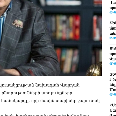
Վա
պա
05.0
ՏԵ
մյո
ան
05.0
ՏԵ
պա
Վա
05.0
ՏԵ
է 
 կուսակցության նախագահ Վարդան
են
Մա
 ընտրությունների արդյունքները
05.0
համակարգը, որի մասին տարիներ շարունակ
«Մ
Սե
Դա