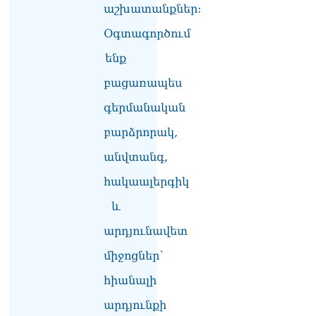
աշխատանքներ:
լուծենք, ասեք՝ մի քանի
ամսվա մեջ ՀՀ-ն 29 800-ից
Օգտագործում
ո՞նց դարձավ 29 743 քկմ
06.08.2026
ենք
ՏԵՍԱՆՅՈւԹ․ «Մենք մեր
բացառապես
խոսքը դեռ կասենք»․
գերմանական
Դավիթ Իշխանյան
06.08.2026
բարձրորակ,
ՏԵՍԱՆՅՈւԹ․ Աբսուրդ
անվտանգ,
մեկ՝ դատարանը ո՞նց
կարող է միջամտել
հակաալերգիկ
Եկեղեցու գործին, մի հատ
և
էլ ասում են՝ չի կատարվում
վճիռը
արդյունավետ
06.08.2026
միջոցներ՝
Նորապատում գործող
բենզալցակայանում
հիանալի
պայթյուն է տեղի ունեցել.
արդյունքի
կան վիրավորներ