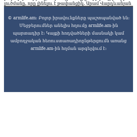
լուծմանը, որը լինելու է թափանցիկ. Արամ Վարդևանյան
06.08.2026
Երկար ժամանակ լույս չի
© armlife.am: Բոլոր իրավունքները պաշտպանված են:
լինելու Երևանում և բոլոր
Մեջբերումներ անելիս հղումը armlife.am-ին
մարզերում
պարտադիր է: Կայքի հոդվածների մասնակի կամ
06.08.2026
ամբողջական հեռուստառադիոընթերցումն առանց
«Հրապարակ». Մեղրին
armlife.am-ին հղման արգելվում է:
կարեւոր է` չի կարելի
«պռավալ տալ. Կենաց
մահու կռիվ ենք տալու»
06.08.2026
armlife@internet.ru