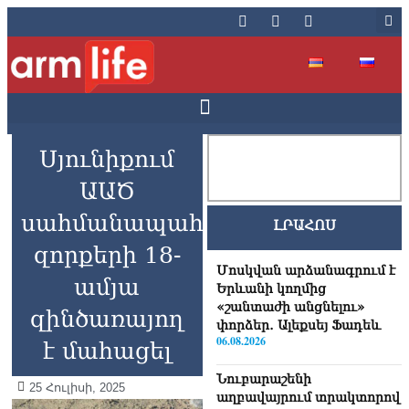
Սյունիքում
ԱԱԾ
սահմանապահ
ԼՐԱՀՈՍ
զորքերի 18-
Մոսկվան արձանագրում է
ամյա
Երևանի կողմից
«շանտաժի անցնելու»
զինծառայող
փորձեր․ Ալեքսեյ Ֆադեև
06.08.2026
է մահացել
Նուբարաշենի
25 Հուլիսի, 2025
աղբավայրում տրակտորով