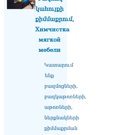
ՏԵՍԱՆՅՈւԹ․ «Ինձ թվում
էր՝ իրենք ուշքի կգան, բայց
կահույքի
դեռ շարունակում են».
քիմմաքրում,
Կարապետյանը՝
հոգևորականների դեմ
Химчистка
քրեական գործընթացի
մասին
мягкой
06.08.2026
мебели
Հայաստանի ներկայիս
իշխանությունը ձախողում
Կատարում
է թե՛ երկրի ներսում
ազգային
ենք
համերաշխության
պահպանման, թե՛
բազմոցների,
արտաքին ճակատում հայ
բազկաթոռների,
ժողովրդի շահերի
պաշտպանության գործը․
աթոռների,
Մարիաննա
Ղահրամանյան
ներքնակների
06.08.2026
քիմմաքրման
Եթե ուզում եք՝ ռեբուսը