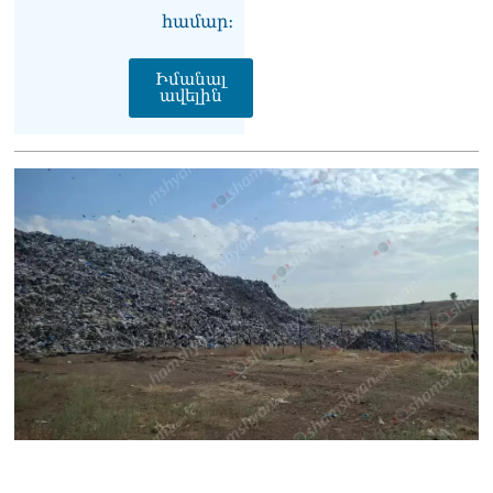
06.08.2026
համար։
Բաքվի վերաքննիչ
դատարանն անփոփոխ է
Իմանալ
թողել հայ գերիների
ավելին
դատավճիռները
06.08.2026
ՌԴ-ի և Հայաստանի միջև
ապրանքաշրջանառությունը
կտրուկ նվազում է․
Օվերչուկ
06.08.2026
Մոսկվան և Երևանը
քննարկում են
Ռուսաստանի գլխավոր
հյուպատոսության
բացումը Կապանում
06.08.2026
Երևանում
դшնшկшհшրվшծ 30-ամյա