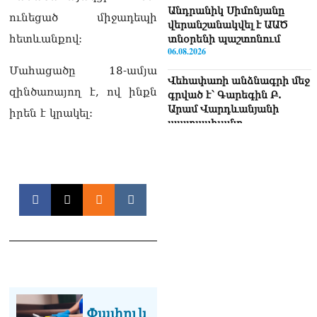
Անդրանիկ Սիմոնյանը
ունեցած միջադեպի
վերանշանակվել է ԱԱԾ
հետևանքով:
տնօրենի պաշտոնում
06.08.2026
Մահացածը 18-ամյա
Վեհափառի անձնագրի մեջ
զինծառայող է, ով ինքն
գրված է՝ Գարեգին Բ.
Արամ Վարդևանյանի
իրեն է կրակել:
պատասխանը
06.08.2026
«Ուժեղ Հայաստան»-ն ԱԺ-
ից ստացած
պարգևավճարներն
ուղղելու է բացառապես
բարեգործությանը, մեր
հայրենակիցների
խնդիրների լուծմանը, որը
լինելու է թափանցիկ. Արամ
Վարդևանյան
06.08.2026
Փափուկ