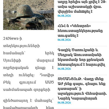
աղբը հրելիս այն լցվել է 29-
ամյա աշխատակցի վրա.
վերջինս մաhшցել է
06.08.2026
ՀՌՀ-ն «Կենտրոն»
հեռուստաընկերությանը
տուգանել է
24News-ի
06.08.2026
տեղեկությունների
Գագիկ Ծառուկյանի և
համաձայն` երեկ
Սեդրակ Առուստամյանի
նկատմամբ նոր քրեական
Սյունիքի մարզում
հետապնդում է հարուցվել
ողբերգական դեպք է
06.08.2026
տեղի ունեցել: Դավիթ
ՏԵՍԱՆՅՈւԹ․ Վաղը մենք
Բեկ գյուղում ԱԱԾ
ԱԺ չենք գալու, գնալու ենք
դատարան՝ ի
սահմանապահ զորքերի
աջակցություն Վեհափառի.
Նարեկ Կարապետյան
զինծառայող է մահացել`
06.08.2026
համածառայակցի հետ