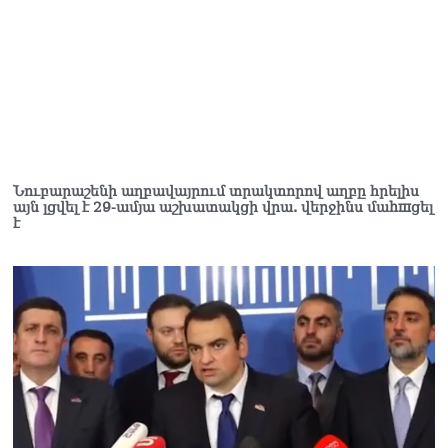
տղամարդը ծանր
վիճակում տեղափոխվել է
հիվանդանոց
06.08.2026
Չեմ կարող մեկնաբանել
Հաջիևի խոսքը. ասել ենք,
որ Սահմանադրության
նախագիծ ենք մշակում.
նախարար Գալյան
Նուբարաշենի աղբավայրում տրակտորով աղբը հրելիս
այն լցվել է 29-ամյա աշխատակցի վրա. վերջինս մաhшցել
06.08.2026
է
Նիկոլ Փաշինյանը մեկնել է
Ղրղզստանի
Հանրապետություն
06.08.2026
ՏԵՍԱՆՅՈւԹ․
Սրբազանների, Սամվել
Կարապետյանի
կալանքները եղել են
ապօրինի, չեք կարող իմ
հետ չհամաձայնվել․ Արամ