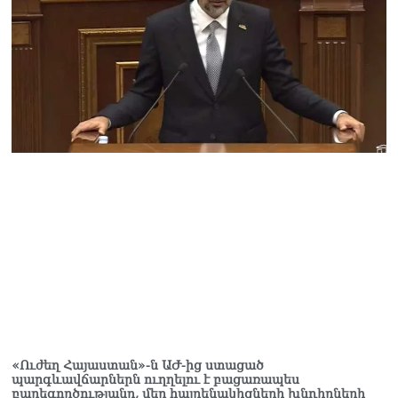
Ուղիղ միացում․ Ազգային
ժողովը շարոնակում է իր
աշխատանքը
06.08.2026
Փաշինյանը
պաշտոնյաներին կոչ արեց
վերանայել աշխատանքի
մոտեցումները և
բարձրացնել
կառավարության
արդյունավետությունը
06.08.2026
Ռուսաստանից Հայաստան
Ադրբեջանի տարածքով
կուղարկեն ցորենի նոր
խմբաքանակ
06.08.2026
Ուղիղ միացում․ ՀՀ
«Ուժեղ Հայաստան»-ն ԱԺ-ից ստացած
կառավարության
պարգևավճարներն ուղղելու է բացառապես
բարեգործությանը, մեր հայրենակիցների խնդիրների
հերթական նիստը