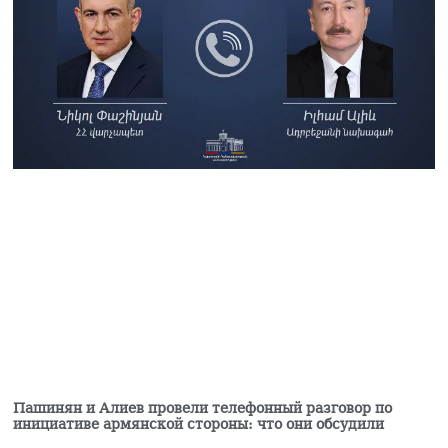
Баку оставил
неизменными
приговоры бывшему
руководству Карабаха
06.08.2026
Товарооборот РФ и
Армении упал на 2/3 по
отношению к
прошлому году —
Оверчук
06.08.2026
В Ереване 30-летнего
мужчину с ножевыми
ранениями доставили в
больницу: врачи
борются за его жизнь
06.08.2026
Пашинян отправился
Пашинян и Алиев провели телефонный разговор по
на заседание
инициативе армянской стороны: что они обсудили
Межправсовета ЕАЭС в