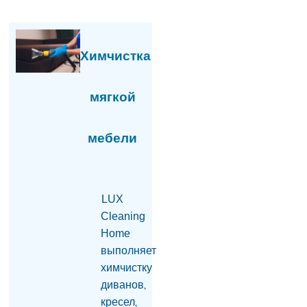
Пашинян заявил, что у
Евросоюза нет рычагов
воздействия на
Химчистка
Армению
07.08.2026
мягкой
Мишустин «на ногах»
пообщался с
Пашиняном слушать
мебели
статью
07.08.2026
У могил родителей
обнаружены тело
LUX
мужчины,
Cleaning
огнестрельное оружие
Home
и записка
07.08.2026
выполняет
химчистку
Проведение
диванов,
референдума будет
кресел,
бессодержательным,