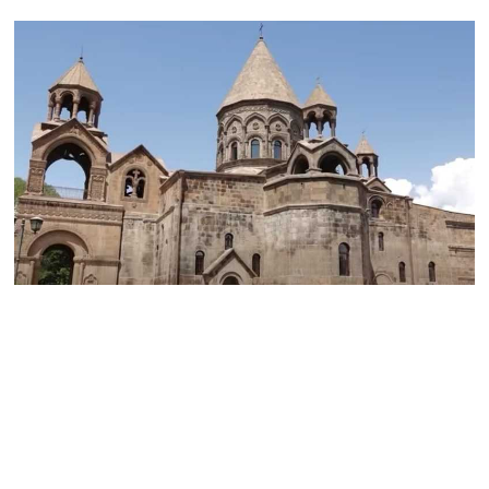
Кыргызстан
06.08.2026
Гарегин II решил
присутствовать на
первом заседании суда
— юрист
06.08.2026
Из России в Армению
через территорию
Азербайджана
отправят новую партии
пшеницы
06.08.2026