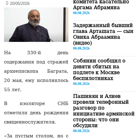
комитета касательно
20/05/2026
Аргама Абрамяна
08.08.2026
Задержанный бывший
глава Арташата — сын
Овика Абраамяна
(видео)
08.08.2026
На 330-й день
Собянин сообщил о
содержания под стражей
девяти сбитых на
архиепископа Баграта,
подлете к Москве
беспилотниках
20 мая, ему исполнилось
08.08.2026
55 лет.
Пашинян и Алиев
провели телефонный
В изоляторе СНБ
разговор по
отметили день рождения
инициативе армянской
стороны: что они
священнослужителя.
обсудили
08.08.2026
«За пустым столом, но с