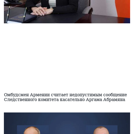
Глава фракции блока
«Сильная Армения»:
Завтра нас с 16:00 в
парламенте не будет
06.08.2026
«Мне казалось, что
они одумаются, но они
продолжают»:
Карапетян — об
уголовном
преследовании
представителей
духовенства (видео)
06.08.2026
Омбудсмен Армении считает недопустимым сообщение
На АЗС в Армавирской
Следственного комитета касательно Аргама Абрамяна
области Армении
произошел взрыв, есть
пострадавшие
06.08.2026
Апелляционный суд в