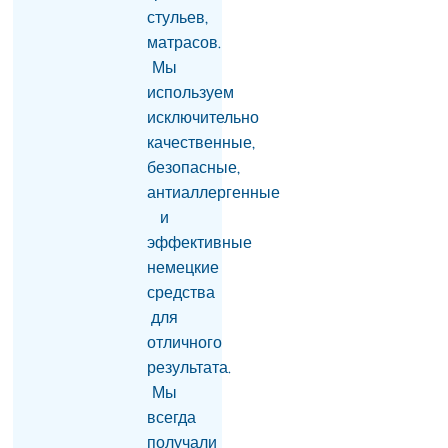
углубление
стульев,
сотрудничества в
матрасов.
ЕАЭС- приоритет.
Мы
Пашинян
07.08.2026
используем
исключительно
«Сильная Армения»
качественные,
покинет здание НС в
15:00 и отправится в
безопасные,
Эчмиадзин
антиаллергенные
07.08.2026
и
«Будем вынуждены
эффективные
рекомендовать нашим
немецкие
гражданам не
средства
посещать Армению»:
для
российская сторона
раскрыла подробности
отличного
разговора Матвиенко и
результата.
Рубиняна
Мы
07.08.2026
всегда
Арам I: Вызов
получали