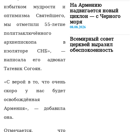
На Армению
избытком мудрости и
надвигается новый
оптимизма Святейшего,
циклон — с Черного
моря
мы отметили 55-летие
08.08.2026
политзаключённого
Всемирный совет
архиепископа в
церквей выразил
обеспокоенность
изоляторе СНБ», —
ситуацией вокруг
написала его адвокат
Армянской
апостольской церкви
Татевик Согоян.
08.08.2026
«С верой в то, что очень
«Чего не хватает для
полного счастья?»:
скоро у нас будет
Мхитарян рассказал о
освобождённая
главной
нереализованной
Армения», — добавила
мечте в карьере
08.08.2026
она.
Пашинян: Чтобы
Отмечается, что