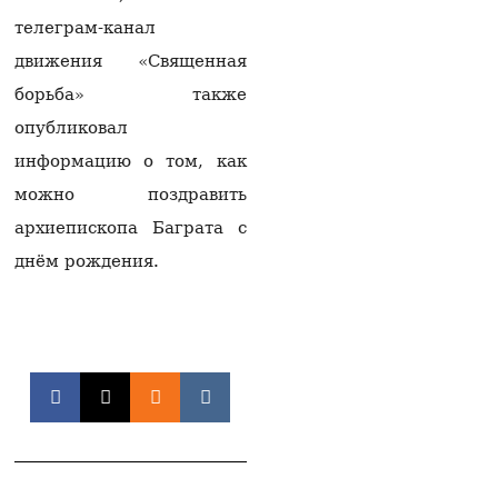
сделать мир
телеграм-канал
необратимым,
необходимо
движения «Священная
прекратить риторику о
праве на «возвращение
борьба» также
армян Нагорного
опубликовал
Карабаха»
08.08.2026
информацию о том, как
можно поздравить
Судья по делу против
Католикоса всех армян
архиепископа Баграта с
взял самоотвод
днём рождения.
07.08.2026
В Минводах пресекли
незаконный вывоз 16
млн рублей в Армению
07.08.2026
В Эчмиадзине
начинается судебный
процесс против
Католикоса всех Армян
07.08.2026