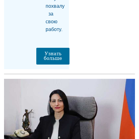
Католикоса Всех армян
похвалу
Гарегина II в суд
неприемлем и
за
заслуживает
свою
осуждения
работу.
07.08.2026
Москва фиксирует
попытки Еревана
Узнать
перейти к шантажу —
больше
Алексей Фадеев
06.08.2026
Следственный комитет:
выявлены случаи
вымогательства
имущества стоимостью
$2,5 млн и отмывания
денег в особо крупном
размере со стороны
Гагика Царукяна и
Седрака Арутюняна
06.08.2026