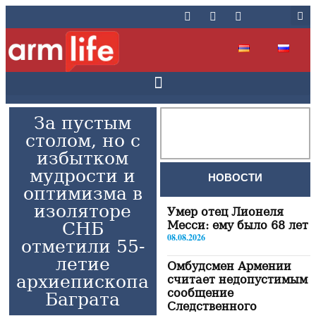
За пустым
столом, но с
избытком
мудрости и
НОВОСТИ
оптимизма в
изоляторе
Умер отец Лионеля
СНБ
Месси: ему было 68 лет
08.08.2026
отметили 55-
летие
Омбудсмен Армении
архиепископа
считает недопустимым
сообщение
Баграта
Следственного