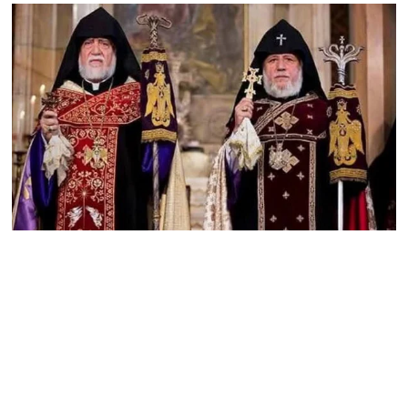
Кыргызстан
06.08.2026
Гарегин II решил
присутствовать на
первом заседании суда
— юрист
06.08.2026
Из России в Армению
через территорию
Азербайджана
отправят новую партии
пшеницы
06.08.2026