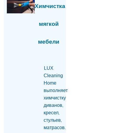
Химчистка
Пашинян заявил, что у
Евросоюза нет рычагов
воздействия на
мягкой
Армению
07.08.2026
мебели
Мишустин «на ногах»
пообщался с
Пашиняном слушать
статью
07.08.2026
LUX
Cleaning
У могил родителей
Home
обнаружены тело
выполняет
мужчины,
огнестрельное оружие
химчистку
и записка
диванов,
07.08.2026
кресел,
Проведение
стульев,
референдума будет
матрасов.
бессодержательным,