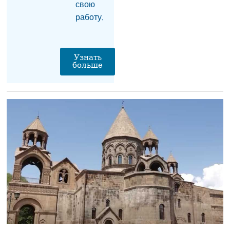
Католикоса Всех армян
свою
Гарегина II в суд
работу.
неприемлем и
заслуживает
осуждения
07.08.2026
Узнать
больше
Москва фиксирует
попытки Еревана
перейти к шантажу —
Алексей Фадеев
06.08.2026
Следственный комитет:
выявлены случаи
вымогательства
имущества стоимостью
$2,5 млн и отмывания
денег в особо крупном
размере со стороны
Гагика Царукяна и
Седрака Арутюняна
06.08.2026