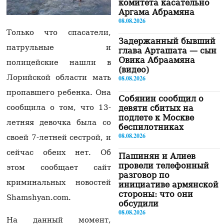
комитета касательно
Аргама Абрамяна
08.08.2026
Только что спасатели,
Задержанный бывший
патрульные и
глава Арташата — сын
Овика Абраамяна
полицейские нашли в
(видео)
Лорийской области мать
08.08.2026
пропавшего ребенка. Она
Собянин сообщил о
сообщила о том, что 13-
девяти сбитых на
подлете к Москве
летняя девочка была со
беспилотниках
08.08.2026
своей 7-летней сестрой, и
сейчас обеих нет. Об
Пашинян и Алиев
провели телефонный
этом сообщает сайт
разговор по
криминальных новостей
инициативе армянской
стороны: что они
Shamshyan.com.
обсудили
08.08.2026
На данный момент,