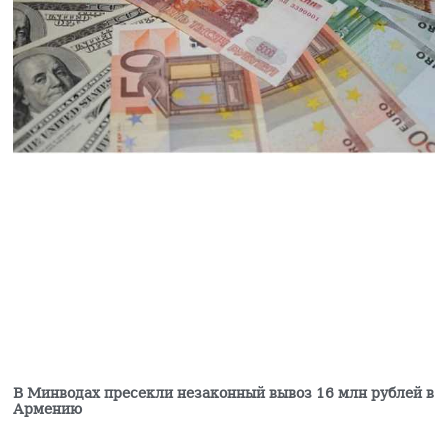
Баку оставил
неизменными
приговоры бывшему
руководству Карабаха
06.08.2026
Товарооборот РФ и
Армении упал на 2/3 по
отношению к
прошлому году —
Оверчук
06.08.2026
В Ереване 30-летнего
мужчину с ножевыми
ранениями доставили в
больницу: врачи
борются за его жизнь
06.08.2026
Пашинян отправился
В Минводах пресекли незаконный вывоз 16 млн рублей в
на заседание
Армению
Межправсовета ЕАЭС в