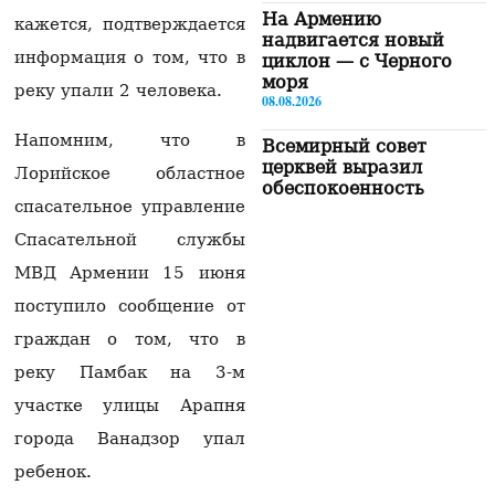
На Армению
кажется, подтверждается
надвигается новый
информация о том, что в
циклон — с Черного
моря
реку упали 2 человека.
08.08.2026
Напомним, что в
Всемирный совет
церквей выразил
Лорийское областное
обеспокоенность
спасательное управление
ситуацией вокруг
Армянской
Спасательной службы
апостольской церкви
08.08.2026
МВД Армении 15 июня
поступило сообщение от
«Чего не хватает для
полного счастья?»:
граждан о том, что в
Мхитарян рассказал о
реку Памбак на 3-м
главной
нереализованной
участке улицы Арапня
мечте в карьере
города Ванадзор упал
08.08.2026
ребенок.
Пашинян: Чтобы