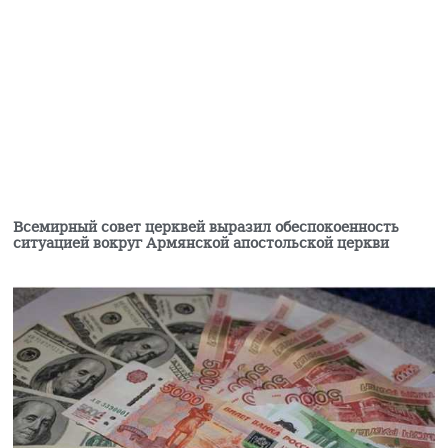
Глава фракции блока
«Сильная Армения»:
Завтра нас с 16:00 в
парламенте не будет
06.08.2026
«Мне казалось, что
они одумаются, но они
продолжают»:
Карапетян — об
уголовном
преследовании
Всемирный совет церквей выразил обеспокоенность
ситуацией вокруг Армянской апостольской церкви
представителей
духовенства (видео)
06.08.2026
На АЗС в Армавирской
области Армении
произошел взрыв, есть
пострадавшие
06.08.2026
Апелляционный суд в