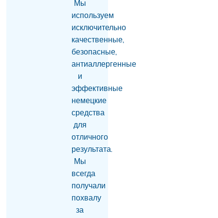
Мы
углубление
сотрудничества в
используем
ЕАЭС- приоритет.
исключительно
Пашинян
качественные,
07.08.2026
безопасные,
«Сильная Армения»
антиаллергенные
покинет здание НС в
и
15:00 и отправится в
эффективные
Эчмиадзин
07.08.2026
немецкие
средства
«Будем вынуждены
для
рекомендовать нашим
гражданам не
отличного
посещать Армению»:
результата.
российская сторона
Мы
раскрыла подробности
разговора Матвиенко и
всегда
Рубиняна
получали
07.08.2026
похвалу
за
Арам I: Вызов