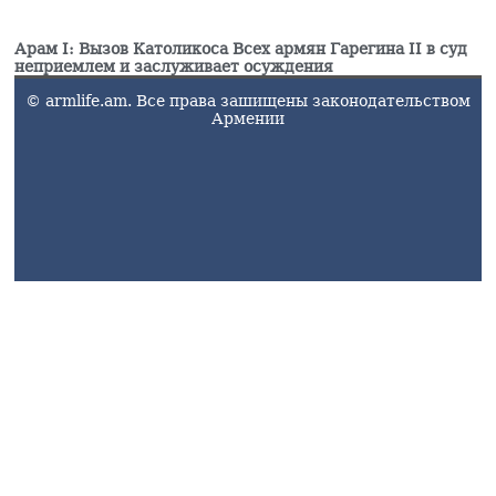
Арам I: Вызов Католикоса Всех армян Гарегина II в суд
неприемлем и заслуживает осуждения
© armlife.am. Все права зашищены законодательством
Армении
armlife@internet.ru