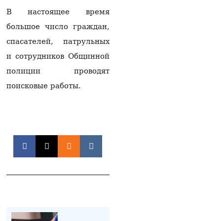
сделать мир
В настоящее время
необратимым,
необходимо
большое число граждан,
прекратить риторику о
спасателей, патрульных
праве на «возвращение
армян Нагорного
и сотрудников Общинной
Карабаха»
08.08.2026
полиции проводят
поисковые работы.
Судья по делу против
Католикоса всех армян
взял самоотвод
07.08.2026
В Минводах пресекли
незаконный вывоз 16
млн рублей в Армению
07.08.2026
В Эчмиадзине
начинается судебный
процесс против
Католикоса всех Армян
07.08.2026