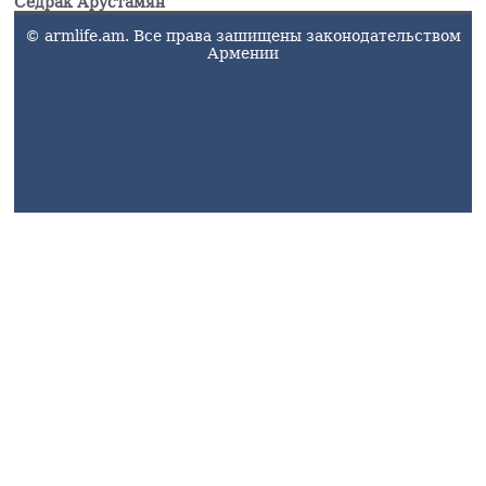
Седрак Арустамян
© armlife.am. Все права зашищены законодательством
Армении
armlife@internet.ru