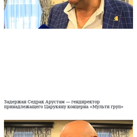
всё движимое
имущество «Мульти
Велнесс Центра»,
завладела этим
имуществом
01.08.2026
Коньячно-винно-
водочный комбинат
Царукяна передали
под управление
государства
31.07.2026
Виктор Васильев:НАТО
стремится «оттащить»
Армению от ОДКБ
Задержан Седрак Арустам — гендиректор
31.07.2026
принадлежащего Царукяну концерна «Мульти груп»
Дрмеян подал в суд на
Пашиняна с
требованием
опровергнуть