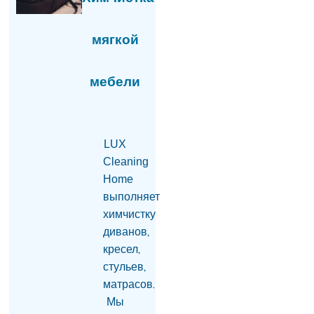
$2,5 млн и отмывания
денег в особо крупном
размере со стороны
мягкой
Гагика Царукяна и
Седрака Арутюняна
06.08.2026
мебели
Глава фракции блока
«Сильная Армения»:
Завтра нас с 16:00 в
парламенте не будет
LUX
06.08.2026
Cleaning
«Мне казалось, что
Home
они одумаются, но они
выполняет
продолжают»:
химчистку
Карапетян — об
уголовном
диванов,
преследовании
кресел,
представителей
стульев,
духовенства (видео)
06.08.2026
матрасов.
Мы
На АЗС в Армавирской