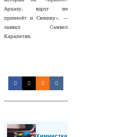
раскрыла подробности
разговора Матвиенко и
Арцаху, вдруг не
Рубиняна
принесёт и Сюнику», —
07.08.2026
заявил Самвел
Арам I: Вызов
Карапетян.
Католикоса Всех армян
Гарегина II в суд
неприемлем и
заслуживает
осуждения
07.08.2026
Москва фиксирует
попытки Еревана
перейти к шантажу —
Алексей Фадеев
06.08.2026
Следственный комитет:
выявлены случаи
вымогательства
имущества стоимостью
Химчистка