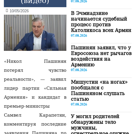
(видео)
07.08.2026
10/05/2026
В Эчмиадзине
начинается судебный
процесс против
Католикоса всех Армян
07.08.2026
Пашинян заявил, что у
Евросоюза нет рычагов
воздействия на
«Никол Пашинян
Армению
07.08.2026
потерял чувство
реальности», — заявил
Мишустин «на ногах»
пообщался с
лидер партии «Сильная
Пашиняном слушать
Армения» и кандидат в
статью
07.08.2026
премьер-министры
Самвел Карапетян,
У могил родителей
обнаружены тело
комментируя последние
мужчины,
заявления Пашиняна по
огнестрельное оружие