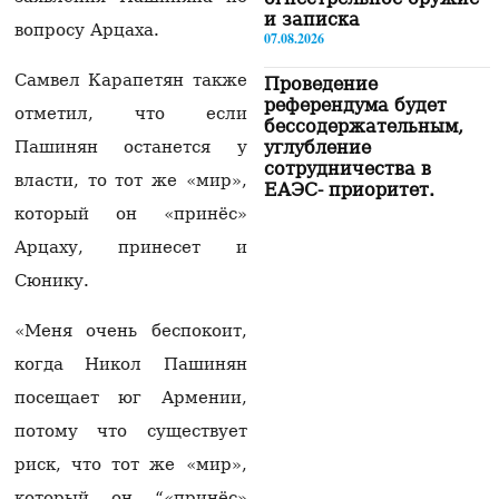
и записка
вопросу Арцаха.
07.08.2026
Самвел Карапетян также
Проведение
референдума будет
отметил, что если
бессодержательным,
Пашинян останется у
углубление
сотрудничества в
власти, то тот же «мир»,
ЕАЭС- приоритет.
Пашинян
который он «принёс»
07.08.2026
Арцаху, принесет и
«Сильная Армения»
Сюнику.
покинет здание НС в
15:00 и отправится в
«Меня очень беспокоит,
Эчмиадзин
07.08.2026
когда Никол Пашинян
посещает юг Армении,
«Будем вынуждены
рекомендовать нашим
потому что существует
гражданам не
риск, что тот же «мир»,
посещать Армению»:
российская сторона
который он “«принёс»