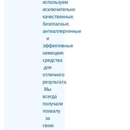
используем
области Армении
произошел взрыв, есть
исключительно
пострадавшие
качественные,
06.08.2026
безопасные,
антиаллергенные
Апелляционный суд в
Баку оставил
и
неизменными
эффективные
приговоры бывшему
немецкие
руководству Карабаха
06.08.2026
средства
для
Товарооборот РФ и
отличного
Армении упал на 2/3 по
отношению к
результата.
прошлому году —
Мы
Оверчук
всегда
06.08.2026
получали
В Ереване 30-летнего
похвалу
мужчину с ножевыми
за
ранениями доставили в
свою
больницу: врачи