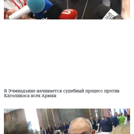
требует бизнесмен?
05.08.2026
«Коммерсант»: Какая
связь между
армянской водой и
совместным с Ираном
проектом «газ в обмен
на электроэнергию»?
05.08.2026
РИА «Дагестан»:
Пресечена попытка
ввоза нелегальной
армянской продукции
в Дагестан
В Эчмиадзине начинается судебный процесс против
05.08.2026
Католикоса всех Армян
Тело гендиректора
сети супермаркетов
найдено в одном из
офисов в Ереване –
СМИ
05.08.2026