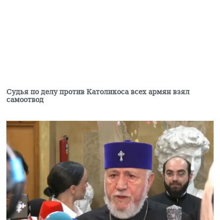
05.08.2026
Ваагн Алексанян
избран вице-спикером
парламента Армении
05.08.2026
Задержан Седрак
Арустам —
Судья по делу против Католикоса всех армян взял
гендиректор
самоотвод
принадлежащего
Царукяну концерна
«Мульти груп»
05.08.2026
Задержан бывший
генеральный директор
концерна Седрак
Арустамян
05.08.2026
Гагик Царукян против
мэрии Еревана: чего