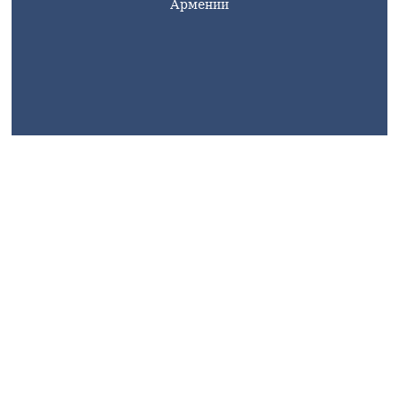
Армении
armlife@internet.ru