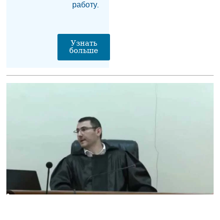
борются за его жизнь
работу.
06.08.2026
Пашинян отправился
на заседание
Узнать
Межправсовета ЕАЭС в
больше
Кыргызстан
06.08.2026
Гарегин II решил
присутствовать на
первом заседании суда
— юрист
06.08.2026
Из России в Армению
через территорию
Азербайджана
отправят новую партии
пшеницы
06.08.2026
На Севане спасена
пятилетняя девочка