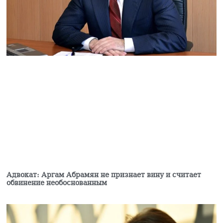
Католикоса всех Армян
07.08.2026
Пашинян заявил, что у
Евросоюза нет рычагов
воздействия на
Армению
07.08.2026
Мишустин «на ногах»
пообщался с
Пашиняном слушать
статью
07.08.2026
У могил родителей
обнаружены тело
мужчины,
Адвокат: Аргам Абрамян не признает вину и считает
огнестрельное оружие
обвинение необоснованным
и записка
07.08.2026