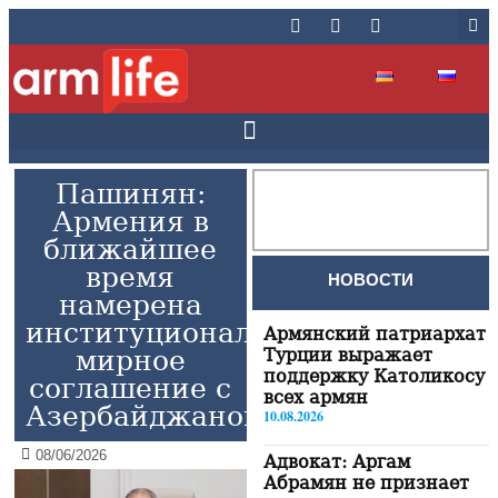
Пашинян:
Армения в
ближайшее
время
НОВОСТИ
намерена
институционализировать
Армянский патриархат
мирное
Турции выражает
поддержку Католикосу
соглашение с
всех армян
Азербайджаном
10.08.2026
08/06/2026
Адвокат: Аргам
Абрамян не признает