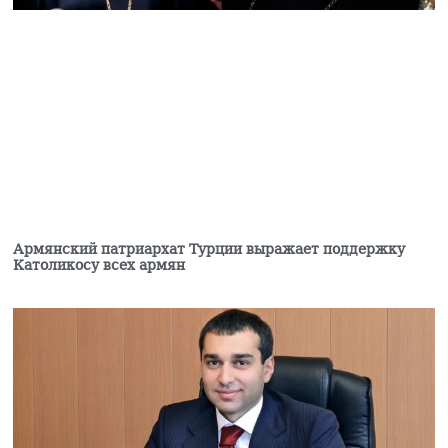
Пашинян: Чтобы
сделать мир
необратимым,
необходимо
прекратить риторику о
праве на «возвращение
армян Нагорного
Карабаха»
08.08.2026
Судья по делу против
Католикоса всех армян
взял самоотвод
Армянский патриархат Турции выражает поддержку
07.08.2026
Католикосу всех армян
В Минводах пресекли
незаконный вывоз 16
млн рублей в Армению
07.08.2026
В Эчмиадзине
начинается судебный
процесс против