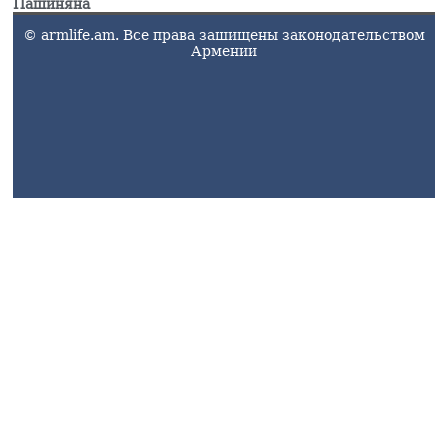
Пашиняна
© armlife.am. Все права зашищены законодательством
Армении
armlife@internet.ru