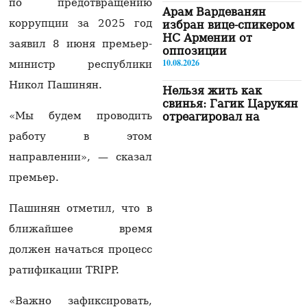
по предотвращению
Арам Вардеванян
коррупции за 2025 год
избран вице-спикером
НС Армении от
заявил 8 июня премьер-
оппозиции
10.08.2026
министр республики
Никол Пашинян.
Нельзя жить как
свинья: Гагик Царукян
«Мы будем проводить
отреагировал на
критику его
работу в этом
благотворительных
акций
направлении», — сказал
10.08.2026
премьер.
«Гражданский
договор» даст
Пашинян отметил, что в
необходимое
ближайшее время
количество голосов
Араму Вардеваняну
должен начаться процесс
10.08.2026
ратификации TRIPP.
В селе Сис столкнулись
«Mercedes CLS» и
«Важно зафиксировать,