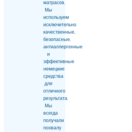
матрасов.
Следственного
комитета касательно
Мы
Аргама Абрамяна
используем
08.08.2026
исключительно
качественные,
Задержанный бывший
глава Арташата — сын
безопасные,
Овика Абраамяна
антиаллергенные
(видео)
и
08.08.2026
эффективные
Собянин сообщил о
немецкие
девяти сбитых на
средства
подлете к Москве
беспилотниках
для
08.08.2026
отличного
результата.
Пашинян и Алиев
провели телефонный
Мы
разговор по
всегда
инициативе армянской
получали
стороны: что они
похвалу
обсудили