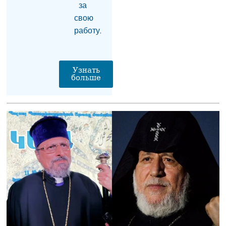
08.08.2026
за
свою
На Армению
работу.
надвигается новый
циклон — с Черного
моря
08.08.2026
Узнать
больше
Всемирный совет
церквей выразил
обеспокоенность
ситуацией вокруг
Армянской
апостольской церкви
08.08.2026
«Чего не хватает для
полного счастья?»:
Мхитарян рассказал о
главной
нереализованной
мечте в карьере
08.08.2026