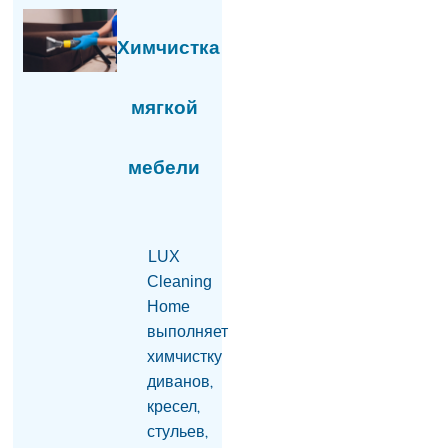
получили ранения
09.08.2026
Химчистка
Пашинян и Трамп
подтвердили
готовность начать
мягкой
строительство TRIPP в
ближайшее время
09.08.2026
мебели
Фидан: Турция
поддерживает
движение Армении и
Азербайджана к
LUX
постоянному миру
Cleaning
09.08.2026
Home
Умер отец Лионеля
выполняет
Месси: ему было 68 лет
химчистку
08.08.2026
диванов,
Омбудсмен Армении
кресел,
считает недопустимым
стульев,
сообщение