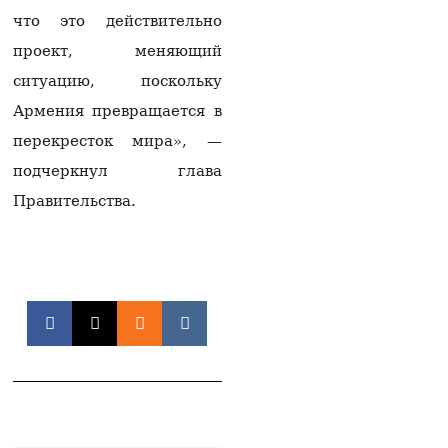
«Opel Astra»: среди
что это действительно
пострадавших есть
несовершеннолетние
проект, меняющий
10.08.2026
ситуацию, поскольку
В Армении станет
Армения превращается в
прохладнее: Суренян
перекресток мира», —
рассказал о погоде на
ближайшие дни
подчеркнул глава
10.08.2026
Правительства.
Армянская
Апостольская церковь
подала иск против КГД
09.08.2026
Аргам Абрамян
арестован на 2 месяца
09.08.2026
Массовая драка в
Араратской области:
более 10 человек