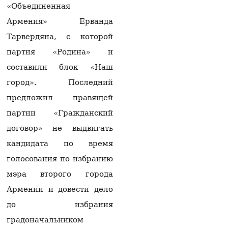
раскрыла подробности
«Объединенная
разговора Матвиенко и
Армения» Ерванда
Рубиняна
07.08.2026
Тарвердяна, с которой
партия «Родина» и
Арам I: Вызов
Католикоса Всех армян
составили блок «Наш
Гарегина II в суд
город». Последний
неприемлем и
заслуживает
предложил правящей
осуждения
07.08.2026
партии «Гражданский
договор» не выдвигать
Москва фиксирует
попытки Еревана
кандидата по время
перейти к шантажу —
голосования по избранию
Алексей Фадеев
06.08.2026
мэра второго города
Армении и довести дело
Следственный комитет:
выявлены случаи
до избрания
вымогательства
имущества стоимостью
градоначальником