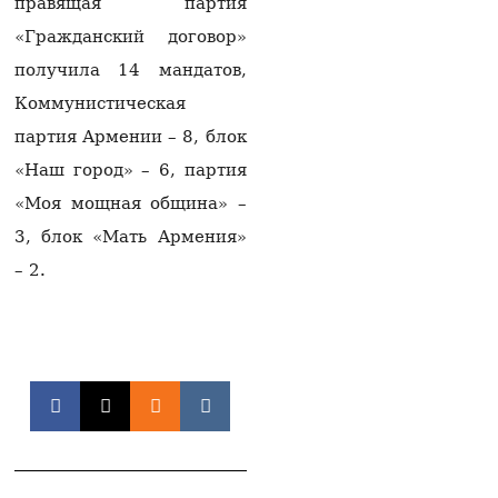
правящая партия
борются за его жизнь
06.08.2026
«Гражданский договор»
Пашинян отправился
получила 14 мандатов,
на заседание
Коммунистическая
Межправсовета ЕАЭС в
Кыргызстан
партия Армении – 8, блок
06.08.2026
«Наш город» – 6, партия
Гарегин II решил
«Моя мощная община» –
присутствовать на
3, блок «Мать Армения»
первом заседании суда
— юрист
– 2.
06.08.2026
Из России в Армению
через территорию
Азербайджана
отправят новую партии
пшеницы
06.08.2026
На Севане спасена
пятилетняя девочка