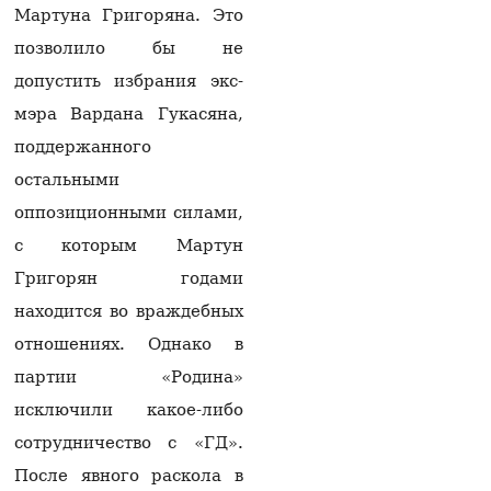
$2,5 млн и отмывания
Мартуна Григоряна. Это
денег в особо крупном
размере со стороны
позволило бы не
Гагика Царукяна и
допустить избрания экс-
Седрака Арутюняна
06.08.2026
мэра Вардана Гукасяна,
поддержанного
Глава фракции блока
«Сильная Армения»:
остальными
Завтра нас с 16:00 в
парламенте не будет
оппозиционными силами,
06.08.2026
с которым Мартун
«Мне казалось, что
Григорян годами
они одумаются, но они
находится во враждебных
продолжают»:
Карапетян — об
отношениях. Однако в
уголовном
партии «Родина»
преследовании
представителей
исключили какое-либо
духовенства (видео)
06.08.2026
сотрудничество с «ГД».
После явного раскола в
На АЗС в Армавирской