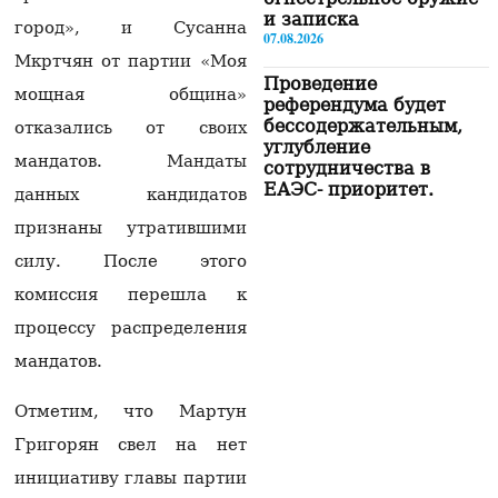
и записка
город», и Сусанна
07.08.2026
Мкртчян от партии «Моя
Проведение
мощная община»
референдума будет
бессодержательным,
отказались от своих
углубление
мандатов. Мандаты
сотрудничества в
ЕАЭС- приоритет.
данных кандидатов
Пашинян
признаны утратившими
07.08.2026
силу. После этого
«Сильная Армения»
комиссия перешла к
покинет здание НС в
15:00 и отправится в
процессу распределения
Эчмиадзин
07.08.2026
мандатов.
«Будем вынуждены
Отметим, что Мартун
рекомендовать нашим
Григорян свел на нет
гражданам не
посещать Армению»:
инициативу главы партии
российская сторона