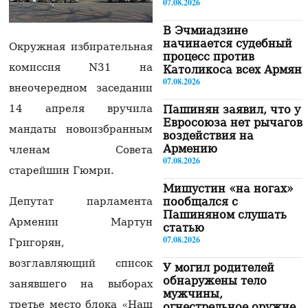
07.08.2026
В Эчмиадзине
начинается судебный
Окружная избирательная
процесс против
комиссия N31 на
Католикоса всех Армян
07.08.2026
внеочередном заседании
14 апреля вручила
Пашинян заявил, что у
Евросоюза нет рычагов
мандаты новоизбранным
воздействия на
Армению
членам Совета
07.08.2026
старейшин Гюмри.
Мишустин «на ногах»
Депутат парламента
пообщался с
Пашиняном слушать
Армении Мартун
статью
07.08.2026
Григорян,
возглавляющий список
У могил родителей
обнаружены тело
занявшего на выборах
мужчины,
третье место блока «Наш
огнестрельное оружие