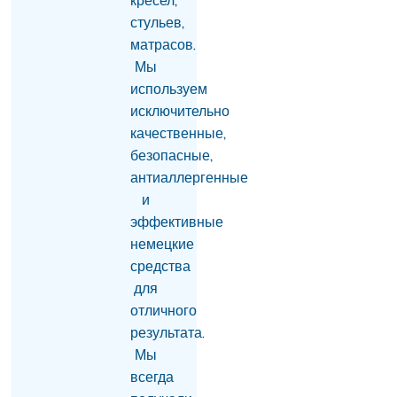
кресел,
требует бизнесмен?
стульев,
05.08.2026
матрасов.
«Коммерсант»: Какая
Мы
связь между
используем
армянской водой и
совместным с Ираном
исключительно
проектом «газ в обмен
качественные,
на электроэнергию»?
безопасные,
05.08.2026
антиаллергенные
РИА «Дагестан»:
и
Пресечена попытка
эффективные
ввоза нелегальной
немецкие
армянской продукции
в Дагестан
средства
05.08.2026
для
отличного
Тело гендиректора
сети супермаркетов
результата.
найдено в одном из
Мы
офисов в Ереване –
всегда
СМИ
05.08.2026