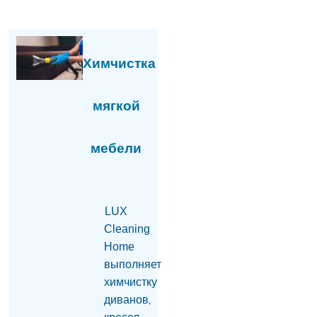
05.08.2026
Ваагн Алексанян
избран вице-спикером
Химчистка
парламента Армении
05.08.2026
мягкой
Задержан Седрак
Арустам —
гендиректор
принадлежащего
мебели
Царукяну концерна
«Мульти груп»
05.08.2026
LUX
Задержан бывший
генеральный директор
Cleaning
концерна Седрак
Home
Арустамян
выполняет
05.08.2026
химчистку
Гагик Царукян против
диванов,
мэрии Еревана: чего