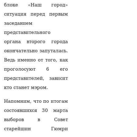
области Армении
блоке «Наш город»
произошел взрыв, есть
ситуация перед первым
пострадавшие
06.08.2026
заседанием
представительного
Апелляционный суд в
Баку оставил
органа второго города
неизменными
приговоры бывшему
окончательно запуталась.
руководству Карабаха
Ведь именно от того, как
06.08.2026
проголосуют 6 его
Товарооборот РФ и
представителей, зависит
Армении упал на 2/3 по
отношению к
кто станет мэром.
прошлому году —
Оверчук
Напомним, что по итогам
06.08.2026
состоявшихся 30 марта
В Ереване 30-летнего
выборов в Совет
мужчину с ножевыми
ранениями доставили в
старейшин Гюмри
больницу: врачи