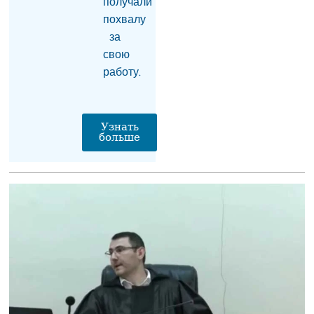
получали
похвалу
Институт Лемкина
за
поддержал инициативу
свою
супруги Рубена
Варданяна
работу.
04.08.2026
Узнать
больше