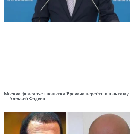
Арестованный сбежал
из суда
административного
района Нор Норк
Еревана
04.08.2026
Постпред Васильев:
лишение Еревана
голоса в ОДКБ
потребует
консенсусного
решения
04.08.2026
Под Давидашенским
Москва фиксирует попытки Еревана перейти к шантажу
— Алексей Фадеев
мостом Еревана
обнаружено тело
молодого человека
03.08.2026
Карапетян: Католикос