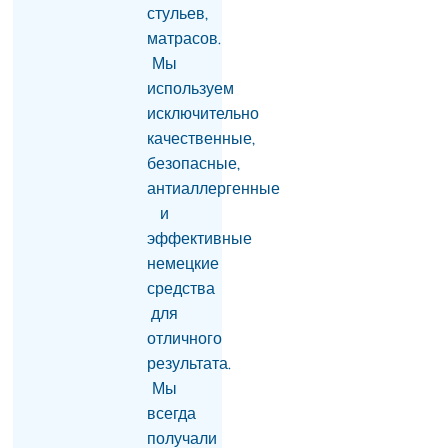
офисов в Ереване –
стульев,
СМИ
матрасов.
05.08.2026
Мы
Институт Лемкина
используем
поддержал инициативу
исключительно
супруги Рубена
Варданяна
качественные,
04.08.2026
безопасные,
антиаллергенные
Парламент Армении в
и
ходе тайного
голосования избрал
эффективные
вице-спикера НС от
немецкие
правящей партии
средства
«Гражданский
договор»
для
04.08.2026
отличного
результата.
Самвел Карапетян: Я
занимался
Мы
благотворительностью,
всегда
когда Пашинян еще не
получали
родился