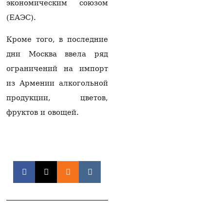
экономическим союзом
На Севане спасена
(ЕАЭС).
пятилетняя девочка
05.08.2026
Кроме того, в последние
Ваагн Алексанян
дни Москва ввела ряд
избран вице-спикером
парламента Армении
ограничений на импорт
05.08.2026
из Армении алкогольной
Задержан Седрак
продукции, цветов,
Арустам —
гендиректор
фруктов и овощей.
принадлежащего
Царукяну концерна
«Мульти груп»
05.08.2026
Задержан бывший
генеральный директор
концерна Седрак
Арустамян
05.08.2026