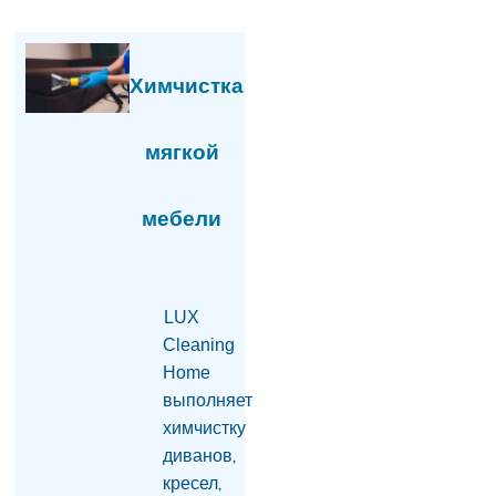
Гагик Царукян против
мэрии Еревана: чего
требует бизнесмен?
05.08.2026
Химчистка
«Коммерсант»: Какая
связь между
мягкой
армянской водой и
совместным с Ираном
проектом «газ в обмен
мебели
на электроэнергию»?
05.08.2026
РИА «Дагестан»:
Пресечена попытка
LUX
ввоза нелегальной
Cleaning
армянской продукции
Home
в Дагестан
05.08.2026
выполняет
химчистку
Тело гендиректора
диванов,
сети супермаркетов
найдено в одном из
кресел,