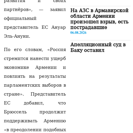
развития и своих
партнёров», — заявил
На АЗС в Армавирской
области Армении
официальный
произошел взрыв, есть
пострадавшие
представитель ЕС Ануар
06.08.2026
Эль-Ануни.
Апелляционный суд в
По его словам, «Россия
Баку оставил
неизменными
стремится нанести ущерб
приговоры бывшему
руководству Карабаха
экономике Армении и
06.08.2026
повлиять на результаты
Товарооборот РФ и
парламентских выборов в
Армении упал на 2/3 по
стране». Представитель
отношению к
прошлому году —
ЕС добавил, что
Оверчук
Брюссель продолжит
06.08.2026
поддерживать Армению
В Ереване 30-летнего
мужчину с ножевыми
«в преодолении подобных