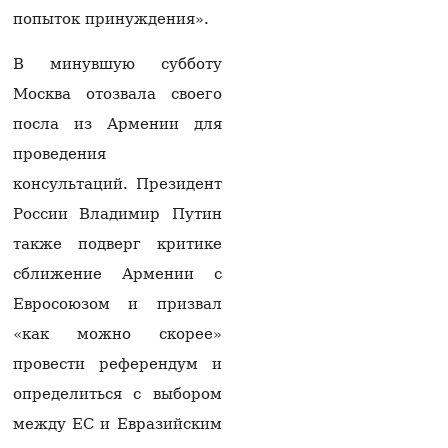
ранениями доставили в
попыток принуждения».
больницу: врачи
борются за его жизнь
06.08.2026
В минувшую субботу
Москва отозвала своего
Пашинян отправился
на заседание
посла из Армении для
Межправсовета ЕАЭС в
проведения
Кыргызстан
06.08.2026
консультаций. Президент
России Владимир Путин
Гарегин II решил
присутствовать на
также подверг критике
первом заседании суда
сближение Армении с
— юрист
06.08.2026
Евросоюзом и призвал
Из России в Армению
«как можно скорее»
через территорию
провести референдум и
Азербайджана
отправят новую партии
определиться с выбором
пшеницы
между ЕС и Евразийским
06.08.2026