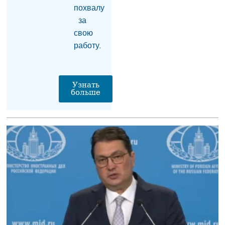
04.08.2026
похвалу
за
Депутат: «Армпочта» и
свою
Министерство
работу.
высокотехнологической
промышленности
Армении словно
находятся в XIX–XX
веках
Узнать
больше
04.08.2026
Заблокированы
продажи в России 70
тыс бутылок с водой и
газировкой из
Армении
04.08.2026
Землетрясение
магнитудой 3
произошло недалеко
от Сисиана
04.08.2026