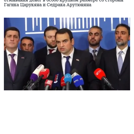
отмывания денег в особо крупном размере со стороны
Гагика Царукяна и Седрака Арутюняна