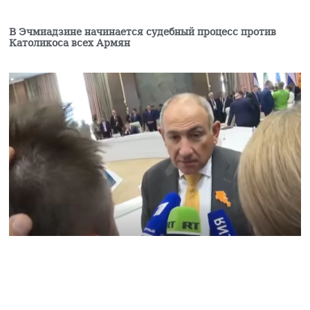
Институт Лемкина
В Эчмиадзине начинается судебный процесс против
поддержал инициативу
Католикоса всех Армян
супруги Рубена
Варданяна
04.08.2026