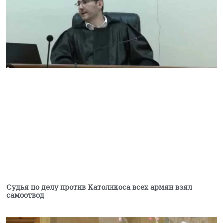
05.08.2026
Ваагн Алексанян
избран вице-спикером
парламента Армении
05.08.2026
Задержан Седрак
Арустам —
гендиректор
принадлежащего
Царукяну концерна
«Мульти груп»
05.08.2026
Задержан бывший
генеральный директор
концерна Седрак
Арустамян
Судья по делу против Католикоса всех армян взял
05.08.2026
самоотвод
Гагик Царукян против
мэрии Еревана: чего