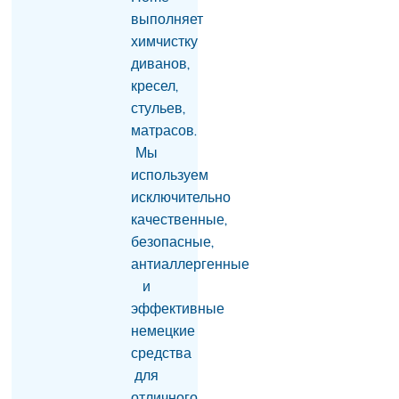
области Армении
выполняет
произошел взрыв, есть
химчистку
пострадавшие
06.08.2026
диванов,
кресел,
Апелляционный суд в
стульев,
Баку оставил
неизменными
матрасов.
приговоры бывшему
Мы
руководству Карабаха
используем
06.08.2026
исключительно
Товарооборот РФ и
качественные,
Армении упал на 2/3 по
безопасные,
отношению к
антиаллергенные
прошлому году —
Оверчук
и
06.08.2026
эффективные
немецкие
В Ереване 30-летнего
мужчину с ножевыми
средства
ранениями доставили в
для
больницу: врачи
отличного