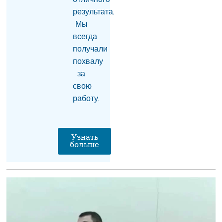
борются за его жизнь
06.08.2026
результата.
Мы
Пашинян отправился
всегда
на заседание
получали
Межправсовета ЕАЭС в
Кыргызстан
похвалу
06.08.2026
за
свою
Гарегин II решил
присутствовать на
работу.
первом заседании суда
— юрист
06.08.2026
Узнать
Из России в Армению
больше
через территорию
Азербайджана
отправят новую партии
пшеницы
06.08.2026
На Севане спасена
пятилетняя девочка