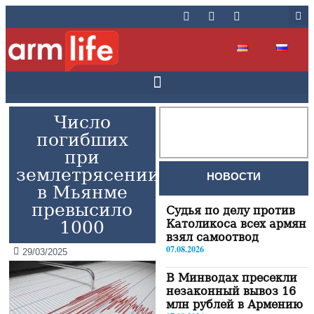
Число
погибших
при
землетрясении
НОВОСТИ
в Мьянме
превысило
Судья по делу против
1000
Католикоса всех армян
взял самоотвод
07.08.2026
29/03/2025
В Минводах пресекли
незаконный вывоз 16
млн рублей в Армению