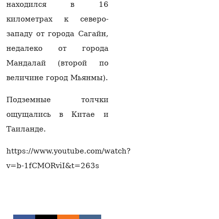
раскрыла подробности
находился в 16
разговора Матвиенко и
километрах к северо-
Рубиняна
07.08.2026
западу от города Сагайн,
недалеко от города
Арам I: Вызов
Католикоса Всех армян
Мандалай (второй по
Гарегина II в суд
величине город Мьянмы).
неприемлем и
заслуживает
осуждения
Подземные толчки
07.08.2026
ощущались в Китае и
Москва фиксирует
Таиланде.
попытки Еревана
перейти к шантажу —
https://www.youtube.com/watch?
Алексей Фадеев
06.08.2026
v=b-1fCMORviI&t=263s
Следственный комитет:
выявлены случаи
вымогательства
имущества стоимостью