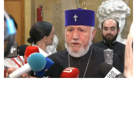
требует бизнесмен?
05.08.2026
«Коммерсант»: Какая
связь между
армянской водой и
совместным с Ираном
проектом «газ в обмен
на электроэнергию»?
05.08.2026
РИА «Дагестан»:
Пресечена попытка
ввоза нелегальной
армянской продукции
в Дагестан
05.08.2026
Тело гендиректора
сети супермаркетов
найдено в одном из
офисов в Ереване –
СМИ
05.08.2026