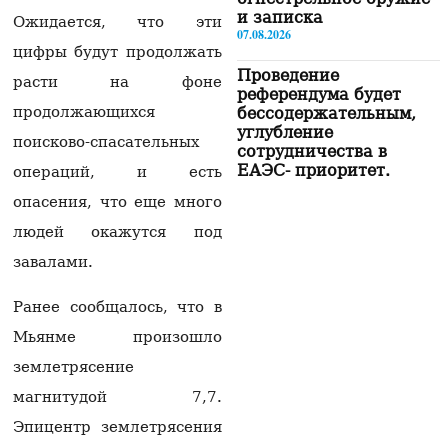
и записка
Ожидается, что эти
07.08.2026
цифры будут продолжать
Проведение
расти на фоне
референдума будет
продолжающихся
бессодержательным,
углубление
поисково-спасательных
сотрудничества в
ЕАЭС- приоритет.
операций, и есть
Пашинян
опасения, что еще много
07.08.2026
людей окажутся под
«Сильная Армения»
завалами.
покинет здание НС в
15:00 и отправится в
Эчмиадзин
Ранее сообщалось, что в
07.08.2026
Мьянме произошло
«Будем вынуждены
землетрясение
рекомендовать нашим
магнитудой 7,7.
гражданам не
посещать Армению»:
Эпицентр землетрясения
российская сторона