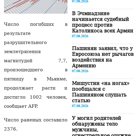
07.08.2026
В Эчмиадзине
начинается судебный
Число погибших в
процесс против
Католикоса всех Армян
результате
07.08.2026
разрушительного
Пашинян заявил, что у
землетрясения
Евросоюза нет рычагов
воздействия на
магнитудой 7,7,
Армению
произошедшего в
07.08.2026
пятницу в Мьянме,
Мишустин «на ногах»
продолжает расти и
пообщался с
Пашиняном слушать
достигло 1002 человек,
статью
07.08.2026
сообщает AFP.
У могил родителей
Число раненых составило
обнаружены тело
2376.
мужчины,
огнестрельное оружие