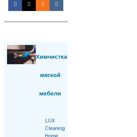
$2,5 млн и отмывания
денег в особо крупном
размере со стороны
Гагика Царукяна и
Седрака Арутюняна
06.08.2026
Глава фракции блока
«Сильная Армения»:
Завтра нас с 16:00 в
Химчистка
парламенте не будет
06.08.2026
мягкой
«Мне казалось, что
они одумаются, но они
продолжают»:
мебели
Карапетян — об
уголовном
преследовании
представителей
духовенства (видео)
LUX
06.08.2026
Cleaning
На АЗС в Армавирской
Home