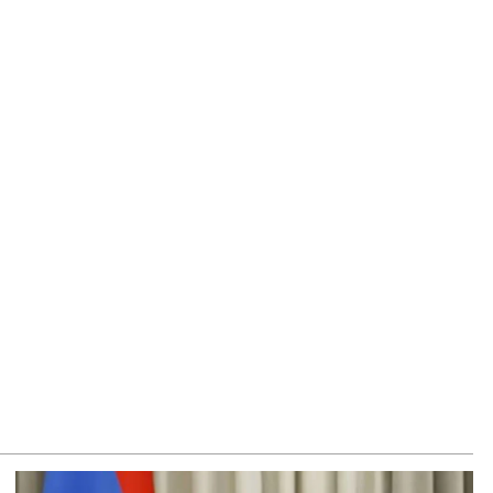
оведение референдума будет бессодержательным,
убление сотрудничества в ЕАЭС- приоритет. Пашинян
8.2026
льная Армения» покинет здание НС в 15:00 и отправится
Эчмиадзин
8.2026
удем вынуждены рекомендовать нашим гражданам не
сещать Армению»: российская сторона раскрыла
робности разговора Матвиенко и Рубиняна
8.2026
м I: Вызов Католикоса Всех армян Гарегина II в суд
приемлем и заслуживает осуждения
8.2026
сква фиксирует попытки Еревана перейти к шантажу —
ексей Фадеев
8.2026
едственный комитет: выявлены случаи вымогательства
щества стоимостью $2,5 млн и отмывания денег в особо
пном размере со стороны Гагика Царукяна и Седрака
утюняна
8.2026