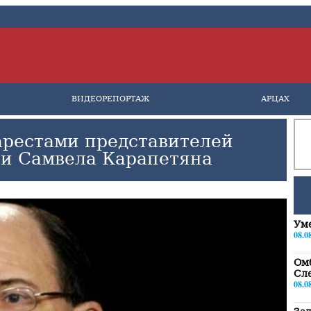
ВИДЕОРЕПОРТАЖ
АРЦАХ
арестами представителей
 и Самвела Карапетяна
Уме
08.0
Ом
Сле
08.0