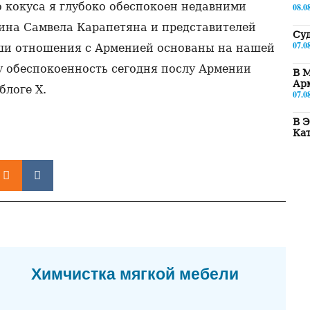
о кокуса я глубоко обеспокоен недавними
08.0
ина Самвела Карапетяна и представителей
Суд
07.0
ши отношения с Арменией основаны на нашей
 обеспокоенность сегодня послу Армении
В М
Ар
блоге X.
07.0
В Э
Ка
07.0
Паш
Ар
07.0
Ми
ст
07.0
У м
Химчистка мягкой мебели
ору
07.0