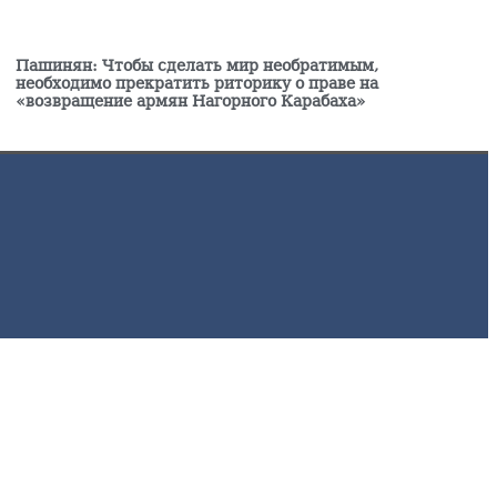
шинян отправился на заседание Межправсовета ЕАЭС в
ргызстан
Пашинян: Чтобы сделать мир необратимым,
8.2026
необходимо прекратить риторику о праве на
«возвращение армян Нагорного Карабаха»
егин II решил присутствовать на первом заседании суда —
ист
8.2026
 России в Армению через территорию Азербайджана
правят новую партии пшеницы
8.2026