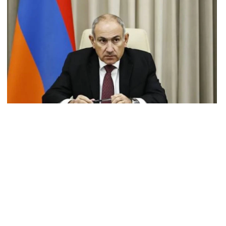
ва фракции блока «Сильная Армения»: Завтра нас с 16:00
арламенте не будет
8.2026
е казалось, что они одумаются, но они продолжают»:
апетян — об уголовном преследовании представителей
овенства (видео)
8.2026
 АЗС в Армавирской области Армении произошел взрыв,
ть пострадавшие
8.2026
елляционный суд в Баку оставил неизменными приговоры
вшему руководству Карабаха
8.2026
арооборот РФ и Армении упал на 2/3 по отношению к
ошлому году — Оверчук
8.2026
Ереване 30-летнего мужчину с ножевыми ранениями
тавили в больницу: врачи борются за его жизнь
8.2026