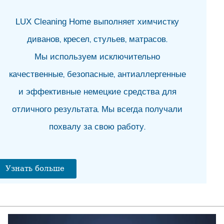
Пр
угл
LUX Cleaning Home выполняет химчистку
07.0
диванов, кресел, стульев, матрасов.
«Си
в 
Мы используем исключительно
07.0
качественные, безопасные, антиаллергенные
«Б
по
и эффективные немецкие средства для
под
07.0
отличного результата. Мы всегда получали
Ара
похвалу за свою работу.
не
07.0
Мо
Ал
Узнать больше
06.0
Сл
иму
кру
Ар
06.0