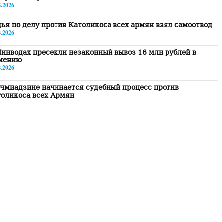
8.2026
ья по делу против Католикоса всех армян взял самоотвод
8.2026
инводах пресекли незаконный вывоз 16 млн рублей в
мению
8.2026
чмиадзине начинается судебный процесс против
толикоса всех Армян
8.2026
инян заявил, что у Евросоюза нет рычагов воздействия на
мению
8.2026
шустин «на ногах» пообщался с Пашиняном слушать
атью
8.2026
огил родителей обнаружены тело мужчины, огнестрельное
жие и записка
8.2026