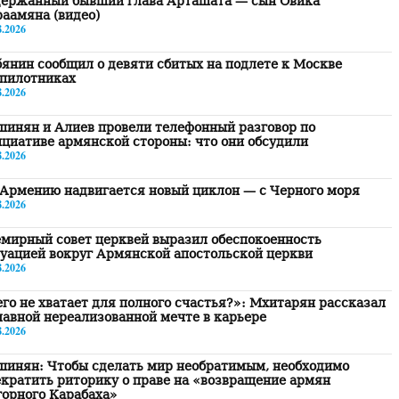
держанный бывший глава Арташата — сын Овика
аамяна (видео)
8.2026
янин сообщил о девяти сбитых на подлете к Москве
спилотниках
8.2026
инян и Алиев провели телефонный разговор по
циативе армянской стороны: что они обсудили
8.2026
Армению надвигается новый циклон — с Черного моря
8.2026
мирный совет церквей выразил обеспокоенность
уацией вокруг Армянской апостольской церкви
8.2026
го не хватает для полного счастья?»: Мхитарян рассказал
лавной нереализованной мечте в карьере
8.2026
шинян: Чтобы сделать мир необратимым, необходимо
кратить риторику о праве на «возвращение армян
орного Карабаха»