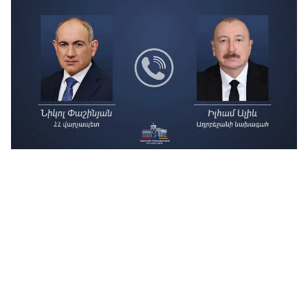
Гла
в п
06.0
«Мн
Кар
дух
06.0
На
ес
06.0
Ап
бы
06.0
Тов
пр
06.0
В 
дос
06.0