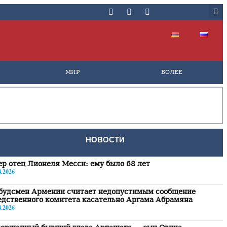
МИР
БОЛЕЕ
НОВОСТИ
р отец Лионеля Месси: ему было 68 лет
8.2026
будсмен Армении считает недопустимым сообщение
дственного комитета касательно Аргама Абрамяна
8.2026