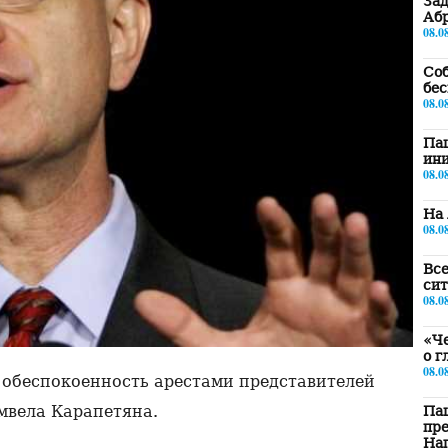
За
Абр
08.0
Соб
бе
08.0
Паш
ини
08.0
На 
08.0
Все
сит
08.0
«Че
о г
08.0
обеспокоенность арестами представителей
мвела Карапетяна.
Па
пре
Наг