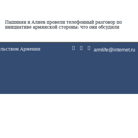
Па
Кы
06.0
Пашинян и Алиев провели телефонный разговор по
инициативе армянской стороны: что они обсудили
Гар
юр
06.0
тельством Армении
armlife@internet.ru
Из
от
06.0