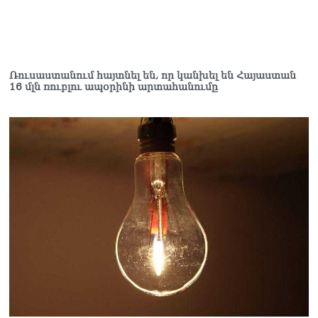
դատավորը ինքնաբացարկ
հայտնեց
07.08.2026
ՏԵՍԱՆՅՈւԹ․ «Եթե դու
վարչապետ ես, չի
Ռուսաստանում հայտնել են, որ կանխել են Հայաստան
16 մլն ռուբլու ապօրինի արտահանումը
նշանակում՝ ինչ ուզես,
կարաս անես»․ Նարեկ
Կարապետյան
07.08.2026
Խայտառակություն է, մի
հատ ուշադիր լսեք՝
Ամենայն Հայոց
Կաթողիկոսի դատ.
Տիգրան Աբրահամյան
07.08.2026
ՏԵՍԱՆՅՈւԹ․ «Վեհափառ,
վեհափառ»
վանկարկումների ու
հավատավոր ժողովրդի
հոծ բազմության միջով