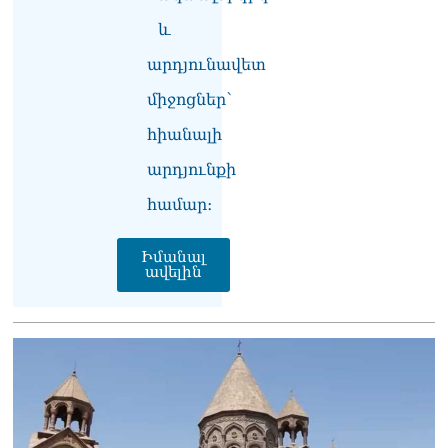
իրավունքի մասին
խոսույթը չշարունակելը.
և
Փաշինյան
08.08.2026
արդյունավետ
միջոցներ՝
«Ժողովուրդ». Ինչ
փոփոխություններ է արել
հիանալի
ԱԺ-ում Ռուբեն
Ռուբինյանը
արդյունքի
08.08.2026
համար։
«Հրապարակ». Հայկական
ծիրանի մասին ռուս-
Իմանալ
ադրբեջանական
ավելին
սահմանին մատնել են
«հայկական թերթերը»
08.08.2026
«Հրապարակ». Փաշինյանը
որս է սկսել Ծառուկյանի
համախոհների նկատմամբ
08.08.2026