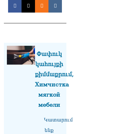
քաղաքական
հակառակորդը». Ռուզան
Ստեփանյան
08.08.2026
«Եթե ներքին
ազատություն ունես,
կալանքն անցնում է
տանելի ռեժիմով»․
Փափուկ
Անդրանիկ Թևանյան
08.08.2026
կահույքի
«Ցավոք, կլինեն շրջաններ,
քիմմաքրում,
որտեղ կտեղա կարկուտ»․
Химчистка
Գագիկ Սուրենյան
08.08.2026
мягкой
Եկեղեցիների
мебели
համաշխարհային
խորհուրդը խորապես
Կատարում
մտահոգված է Հայ
առաքելական եկեղեցու
ենք
շուրջ ստեղծված