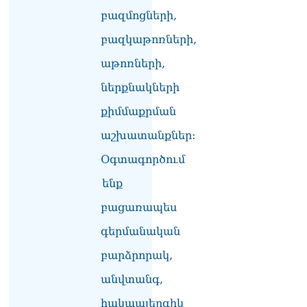
իրավիճակով
բազմոցների,
08.08.2026
բազկաթոռների,
«Հրապարակ». Հայկ
աթոռների,
Կոնջորյանի կնոջից շատ
աշխատավարձ ստացող
ներքնակների
պաշտոնյաների կանայք էլ
կան
քիմմաքրման
08.08.2026
աշխատանքներ:
Ի՞նչն է պակասում
Օգտագործում
լիակատար երջանկության
համար. Մխիթարյանը նշել
ենք
է կարիերայի գլխավոր
երազանքի մասին
բացառապես
08.08.2026
գերմանական
Խաղաղությունն անշրջելի
դարձնելու համար
բարձրորակ,
անհրաժեշտություն է
անվտանգ,
«Լեռնային Ղարաբաղի
հայերի վերադարձի»
հակաալերգիկ