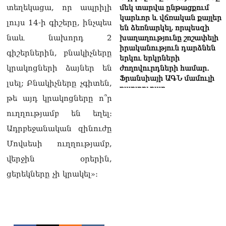
տեղեկացա, որ ապրիլի
մեկ տարվա ընթացքում
կարևոր և վճռական քայլեր
լույս 14-ի գիշերը, ինչպես
են ձեռնարկել, որպեսզի
նաև նախորդ 2
խաղաղությունը շոշափելի
իրականություն դարձնեն
գիշերներին, բնակիչները
երկու երկրների
կրակոցների ձայներ են
ժողովուրդների համար․
Ֆրանսիայի ԱԳՆ մամուլի
լսել; Բնակիչները չգիտեն,
քարտուղար
08.08.2026
թե այդ կրակոցները ո՞ր
ուղղությամբ են եղել։
Սոբյանինը հայտնել է
Ադրբեջանական զինուժը
Մոսկվային մոտեցող 9
անօդաչու թռչող սարքերի
Մովսեսի ուղղությամբ,
խnցման մասին
08.08.2026
վերջին օրերին,
ցերեկները չի կրակել»։
Փաշինյանը զանգահարել է
Ալիևին
08.08.2026
«Ո՞վ է լինելու հաջորդ