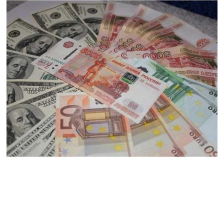
ՏԵՍԱՆՅՈւԹ․ Սկսեցին
հնչել զանգերը, երբ
Վեհափառն աջակիցների
հետ մտավ Մայր Տաճար
07.08.2026
ՏԵՍԱՆՅՈւԹ․
Հակասաֆարովյան օրենքը
թշնամանքի մասին չէ.
Շիրազ Մանուկյան
07.08.2026
ՏԵՍԱՆՅՈւԹ․ Գալիք
սերունդները պետք է
հետևություն անեն այս
օրերից․ Անդրանիկ
Գևորգյան
07.08.2026
Ամենայն հայոց
կաթողիկոսի դեմ գործով