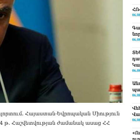
ՀՌ
06.0
Գա
նո
06.0
ՏԵ
դա
Կա
06.0
Ան
պա
06.0
Վե
ոլորտում. Հայաստան-Եվրոպական Միություն
Վա
06.0
 թ. Հաշվետվության ժամանակ ասաց ՀՀ
«Ո
ու