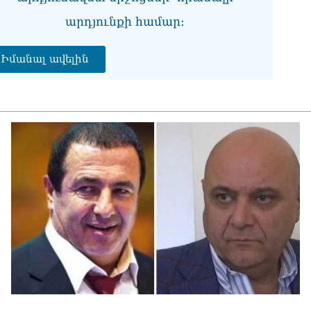
վի
06.0
արդյունքի համար։
Չե
Իմանալ ավելին
Սա
Գա
06.0
Նի
06.0
ՏԵ
կա
չհ
06.0
Ամ
մա
06.0
Վա
06.0