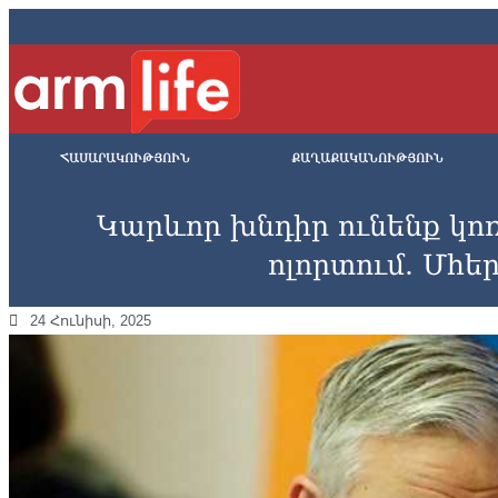
ՀԱՍԱՐԱԿՈՒԹՅՈՒՆ
ՔԱՂԱՔԱԿԱՆՈՒԹՅՈՒՆ
Կարևոր խնդիր ունենք կ
ոլորտում. Մհե
24 Հունիսի, 2025