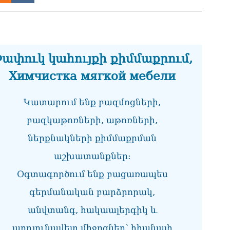
ՏԵ
միջ
կա
06.0
ափուկ կահույքի քիմմաքրում,
Նո
Химчистка мягкой мебели
ու
06.0
Կատարում ենք բազմոցների,
Բա
գե
բազկաթոռների, աթոռների,
06.0
ներքնակների քիմմաքրման
ՌԴ
կտր
աշխատանքներ:
06.0
Օգտագործում ենք բացառապես
Մո
գերմանական բարձրորակ,
հյ
06.0
անվտանգ, հակաալերգիկ և
Եր
արդյունավետ միջոցներ՝ հիանալի