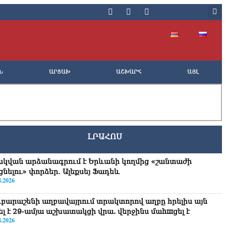
Ն
ԱՐՑԱԽ
ԱՇԽԱՐՀ
ԱՅԼ
ԼՐԱՀՈՍ
սկվան արձանագրում է Երևանի կողմից «շանտաժի
ցնելու» փորձեր․ Ալեքսեյ Ֆադեև
8.2026
ւբարաշենի աղբավայրում տրակտորով աղբը հրելիս այն
վել է 29-ամյա աշխատակցի վրա. վերջինս մաhшցել է
8.2026