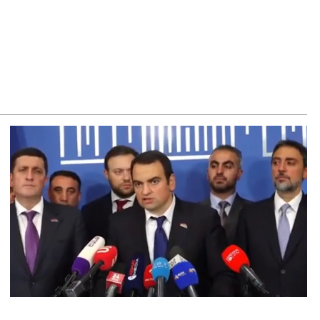
ճակում տեղափոխվել է հիվանդանոց
8.2026
մ կարող մեկնաբանել Հաջիևի խոսքը. ասել ենք, որ
հմանադրության նախագիծ ենք մշակում. նախարար
լյան
8.2026
կոլ Փաշինյանը մեկնել է Ղրղզստանի Հանրապետություն
8.2026
ՍԱՆՅՈւԹ․ Սրբազանների, Սամվել Կարապետյանի
լանքները եղել են ապօրինի, չեք կարող իմ հետ
ամաձայնվել․ Արամ Վարդևանյան
8.2026
ենայն Հայոց Կաթողիկոսը և 6 եպիսկոպոսները
սնակցելու են դատական առաջին նիստին
8.2026
հագ Մարտիրոսյանը որոնվում է որպես անհետ կորած
8.2026