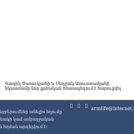
ԱԳ
ամ
06.0
Ու
աշ
06.0
Փա
աշ
ար
06.0
Ռո
Գագիկ Ծառուկյանի և Սեդրակ Առուստամյանի
կո
նկատմամբ նոր քրեական հետապնդում է հարուցվել
06.0
Ու
armlife@internet.
06.0
եջբերումներ անելիս հղումը
ասնակի կամ ամբողջական
Երկ
 հղման արգելվում է:
մա