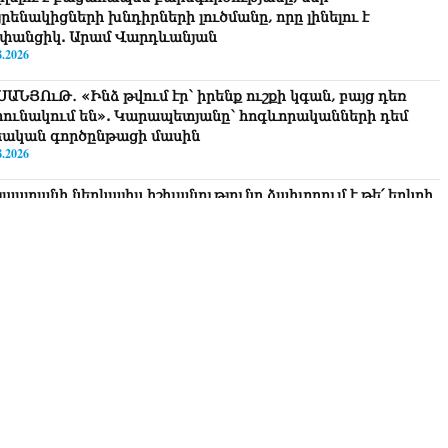
րենակիցների խնդիրների լուծմանը, որը լինելու է
փանցիկ. Արամ Վարդևանյան
8.2026
ՍԱՆՅՈւԹ․ «Ինձ թվում էր՝ իրենք ուշքի կգան, բայց դեռ
րունակում են». Կարապետյանը՝ հոգևորականների դեմ
եական գործընթացի մասին
8.2026
յաստանի ներկայիս իշխանությունը ձախողում է թե՛ երկրի
րսում ազգային համերաշխության պահպանման, թե՛
տաքին ճակատում հայ ժողովրդի շահերի պաշտպանության
րծը․ Մարիաննա Ղահրամանյան
8.2026
 ուզում եք՝ ռեբուսը լուծենք, ասեք՝ մի քանի ամսվա մեջ
ն 29 800-ից ո՞նց դարձավ 29 743 քկմ
8.2026
ՍԱՆՅՈւԹ․ «Մենք մեր խոսքը դեռ կասենք»․ Դավիթ
խանյան
8.2026