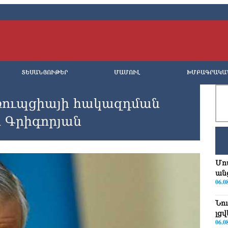
ՏԵՍԱՆՅՈՒԹԵՐ
ՄԱՄՈՒԼ
ԽՄԲԱԳՐԱԿԱ
ոռուպցիայի հակազդման
ր Գրիգորյան
Մո
ան
06.0
Նո
լց
06.0