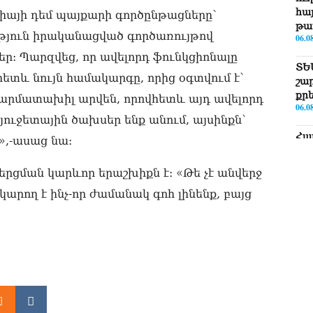
հայ
իայի դեմ պայքարի գործընթացները՝
թա
թյուն իրականացված գործառույթով
06.0
։ Պարզվեց, որ ավելորդ ֆունկցիոնալը
ՏԵ
ետև նույն համակարգը, որից օգտվում է՝
շա
քր
ն արմատախիլ արվեն, որովհետև այդ ավելորդ
06.0
բյուջետային ծախսեր ենք անում, այսինքն՝
Հա
»,-ասաց նա։
նե
ար
երցման կարևոր երաշխիքն է։ «Թե չէ անվերջ
գո
06.0
կարող է ինչ-որ ժամանակ գոհ լինենք, բայց
Եթե
ՀՀ-
06.0
ՏԵ
Իշ
06.0