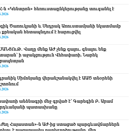
Հ-ն «Կենտրոն» հեռուստաընկերությանը տուգանել է
8.2026
գիկ Ծառուկյանի և Սեդրակ Առուստամյանի նկատմամբ
ր քրեական հետապնդում է հարուցվել
8.2026
ՍԱՆՅՈւԹ․ Վաղը մենք ԱԺ չենք գալու, գնալու ենք
տարան՝ ի աջակցություն Վեհափառի. Նարեկ
րապետյան
8.2026
դրանիկ Սիմոնյանը վերանշանակվել է ԱԱԾ տնօրենի
շտոնում
8.2026
հափառի անձնագրի մեջ գրված է՝ Գարեգին Բ. Արամ
րդևանյանի պատասխանը
8.2026
ւժեղ Հայաստան»-ն ԱԺ-ից ստացած պարգևավճարներն
ղղելու է բացառապես բարեգործությանը, մեր