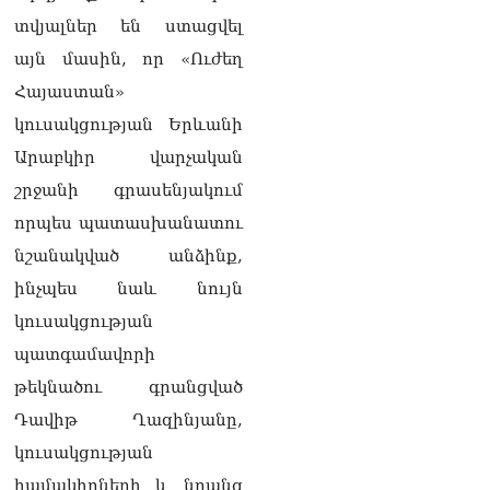
իրավիճակով
տվյալներ են ստացվել
08.08.2026
այն մասին, որ «Ուժեղ
«Հրապարակ». Հայկ
Հայաստան»
Կոնջորյանի կնոջից շատ
աշխատավարձ ստացող
կուսակցության Երևանի
պաշտոնյաների կանայք էլ
Արաբկիր վարչական
կան
08.08.2026
շրջանի գրասենյակում
որպես պատասխանատու
Ի՞նչն է պակասում
լիակատար երջանկության
նշանակված անձինք,
համար. Մխիթարյանը նշել
ինչպես նաև նույն
է կարիերայի գլխավոր
երազանքի մասին
կուսակցության
08.08.2026
պատգամավորի
Խաղաղությունն անշրջելի
թեկնածու գրանցված
դարձնելու համար
Դավիթ Ղազինյանը,
անհրաժեշտություն է
«Լեռնային Ղարաբաղի
կուսակցության
հայերի վերադարձի»
համակիրների և նրանց