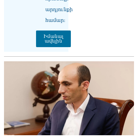
դատավորը ինքնաբացարկ
հայտնեց
արդյունքի
07.08.2026
համար։
ՏԵՍԱՆՅՈւԹ․ «Եթե դու
վարչապետ ես, չի
Իմանալ
նշանակում՝ ինչ ուզես,
ավելին
կարաս անես»․ Նարեկ
Կարապետյան
07.08.2026
Խայտառակություն է, մի
հատ ուշադիր լսեք՝
Ամենայն Հայոց
Կաթողիկոսի դատ.
Տիգրան Աբրահամյան
07.08.2026
ՏԵՍԱՆՅՈւԹ․ «Վեհափառ,
վեհափառ»
վանկարկումների ու
հավատավոր ժողովրդի
հոծ բազմության միջով