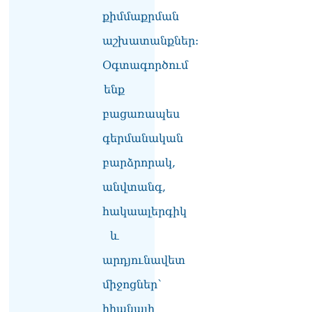
քիմմաքրման
ՏԵՍԱՆՅՈւԹ․ Սկսեցին
աշխատանքներ:
հնչել զանգերը, երբ
Վեհափառն աջակիցների
Օգտագործում
հետ մտավ Մայր Տաճար
07.08.2026
ենք
ՏԵՍԱՆՅՈւԹ․
բացառապես
Հակասաֆարովյան օրենքը
թշնամանքի մասին չէ.
գերմանական
Շիրազ Մանուկյան
բարձրորակ,
07.08.2026
անվտանգ,
ՏԵՍԱՆՅՈւԹ․ Գալիք
սերունդները պետք է
հակաալերգիկ
հետևություն անեն այս
օրերից․ Անդրանիկ
և
Գևորգյան
արդյունավետ
07.08.2026
միջոցներ՝
Ամենայն հայոց
կաթողիկոսի դեմ գործով
հիանալի