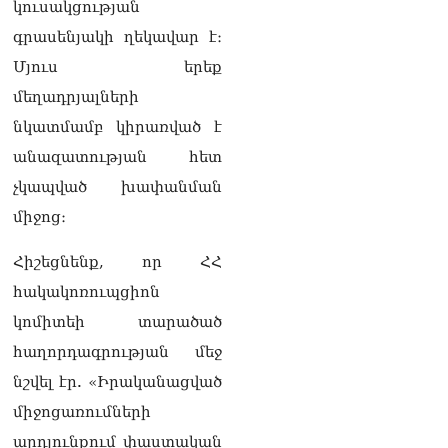
քաղաքական
կուսակցության
հակառակորդը». Ռուզան
գրասենյակի ղեկավար է։
Ստեփանյան
08.08.2026
Մյուս երեք
մեղադրյալների
«Եթե ներքին
ազատություն ունես,
նկատմամբ կիրառված է
կալանքն անցնում է
անազատության հետ
տանելի ռեժիմով»․
Անդրանիկ Թևանյան
չկապված խափանման
08.08.2026
միջոց։
«Ցավոք, կլինեն շրջաններ,
Հիշեցնենք, որ ՀՀ
որտեղ կտեղա կարկուտ»․
Գագիկ Սուրենյան
հակակոռուպցիոն
08.08.2026
կոմիտեի տարածած
Եկեղեցիների
հաղորդագրության մեջ
համաշխարհային
խորհուրդը խորապես
նշվել էր. «Իրականացված
մտահոգված է Հայ
միջոցառումների
առաքելական եկեղեցու
շուրջ ստեղծված
արդյունքում փաստական