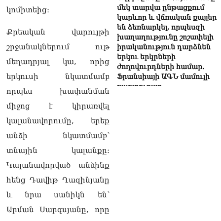
մեկ տարվա ընթացքում
կոմիտեից։
կարևոր և վճռական քայլեր
են ձեռնարկել, որպեսզի
Քրեական վարույթի
խաղաղությունը շոշափելի
շրջանակներում ութ
իրականություն դարձնեն
երկու երկրների
մեղադրյալ կա, որից
ժողովուրդների համար․
երկուսի նկատմամբ
Ֆրանսիայի ԱԳՆ մամուլի
քարտուղար
որպես խափանման
08.08.2026
միջոց է կիրառվել
Սոբյանինը հայտնել է
կալանավորումը, երեք
Մոսկվային մոտեցող 9
անօդաչու թռչող սարքերի
անձի նկատմամբ՝
խnցման մասին
տնային կալանքը։
08.08.2026
Կալանավորված անձինք
Փաշինյանը զանգահարել է
հենց Դավիթ Ղազինյանը
Ալիևին
08.08.2026
և նրա սանիկն են՝
Արման Սարգսյանը, որը
«Ո՞վ է լինելու հաջորդ