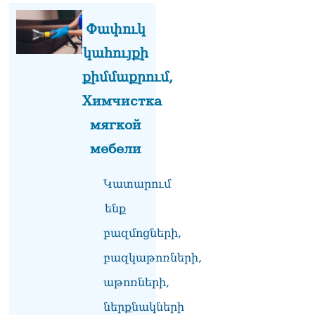
«Հրապարակ». Խիստ
զգուշացրել են,
Փափուկ
սպառնացել ազատել
08.08.2026
կահույքի
քիմմաքրում,
«Ժողովուրդ». Աղվան
Վարդանյանը մեկուսացած
Химчистка
է խմբակցությունից
08.08.2026
мягкой
«Հրապարակ». Հեռացող
мебели
պատգամավորների
հաշվին 5 մլն դրամ գումար
Կատարում
է փոխանցվել
08.08.2026
ենք
ՏԵՍԱՆՅՈւԹ․ Աժ-ն ձերը չէ,
բազմոցների,
ասոցացիան, թե ձեր մոտ
բազկաթոռների,
ԱԺ փոխնախագահ պետք է
աշխատի Վարդևանյանը,
աթոռների,
տեղին չէ. Մամիկոն
Ասլանյան
ներքնակների
07.08.2026