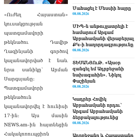
Մաhացել է Մեսսիի հայրը
08.08.2026
«Ուժեղ Հայաստան»
կուսակցության
ՄԻՊ–ն անթույլատրելի է
համարում Արգամ
պատգամավորի
Աբրահամյանի վերաբերյալ
թեկնածու Դավիթ
ՔԿ–ի հաղորդագրությունը
08.08.2026
Ղազինյանի գործով
կալանավորված է նաև
ՏԵՍԱՆՅՈւԹ․ «Այսօր
զանգել եմ Ադրբեջանի
նրա սանիկը՝ Արման
նախագահին»․ Նիկոլ
Սարգսյանը։
Փաշինյան
08.08.2026
Պատգամավորի
թեկնածուն
Կադրեր Հովիկ
Աբրահամյանի որդու՝
կալանավորվել է հունիսի
Արգամ Աբրահամյանի
17-ին։ Այս մասին
ձերբակալությունից
08.08.2026
NEWS.am–ին հայտնեցին
Հակակոռուպցիոն
Ադրբեջանը և Հայաստանը