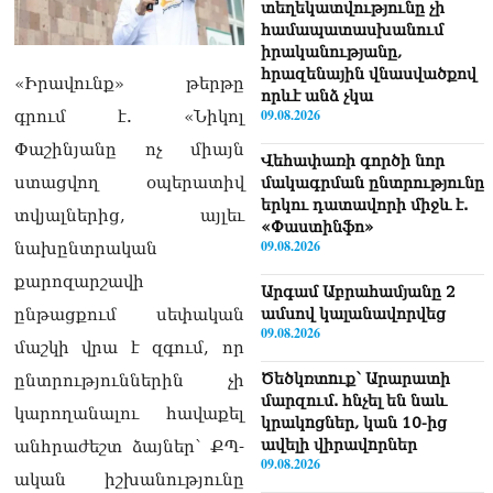
տեղեկատվությունը չի
համապատասխանում
իրականությանը,
հրազենային վնասվածքով
«Իրավունք» թերթը
որևէ անձ չկա
09.08.2026
գրում է. «Նիկոլ
Փաշինյանը ոչ միայն
Վեհափառի գործի նոր
ստացվող օպերատիվ
մակագրման ընտրությունը
երկու դատավորի միջև է.
տվյալներից, այլեւ
«Փաստինֆո»
09.08.2026
նախընտրական
քարոզարշավի
Արգամ Աբրահամյանը 2
ամսով կալանավորվեց
ընթացքում սեփական
09.08.2026
մաշկի վրա է զգում, որ
Ծեծկռտnւք՝ Արարատի
ընտրություններին չի
մարզում. հնչել են նաև
կարողանալու հավաքել
կրակnցներ, կան 10-ից
ավելի վիրավnրներ
անհրաժեշտ ձայներ՝ ՔՊ-
09.08.2026
ական իշխանությունը