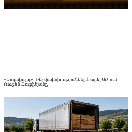
հաշվին 5 մլն դրամ գումար
է փոխանցվել
08.08.2026
ՏԵՍԱՆՅՈւԹ․ Աժ-ն ձերը չէ,
ասոցացիան, թե ձեր մոտ
ԱԺ փոխնախագահ պետք է
աշխատի Վարդևանյանը,
տեղին չէ. Մամիկոն
Ասլանյան
07.08.2026
«Ժողովուրդ». Ինչ փոփոխություններ է արել ԱԺ-ում
Ռուբեն Ռուբինյանը