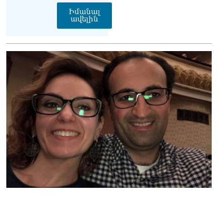
համար. Մխիթարյանը նշել
Իմանալ
ավելին
է կարիերայի գլխավոր
երազանքի մասին
08.08.2026
Խաղաղությունն անշրջելի
դարձնելու համար
անհրաժեշտություն է
«Լեռնային Ղարաբաղի
հայերի վերադարձի»
իրավունքի մասին
խոսույթը չշարունակելը.
Փաշինյան
08.08.2026
«Ժողովուրդ». Ինչ
փոփոխություններ է արել
ԱԺ-ում Ռուբեն
Ռուբինյանը
08.08.2026
«Հրապարակ». Հայկական