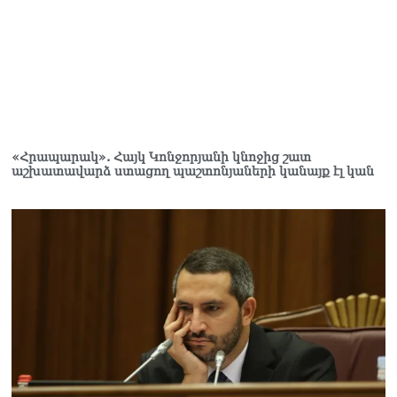
ծիրանի մասին ռուս-
ադրբեջանական
սահմանին մատնել են
«հայկական թերթերը»
08.08.2026
«Հրապարակ». Փաշինյանը
որս է սկսել Ծառուկյանի
համախոհների նկատմամբ
«Հրապարակ». Հայկ Կոնջորյանի կնոջից շատ
08.08.2026
աշխատավարձ ստացող պաշտոնյաների կանայք էլ կան
«Հրապարակ». Խիստ
զգուշացրել են,
սպառնացել ազատել
08.08.2026
«Ժողովուրդ». Աղվան
Վարդանյանը մեկուսացած
է խմբակցությունից
08.08.2026
«Հրապարակ». Հեռացող
պատգամավորների