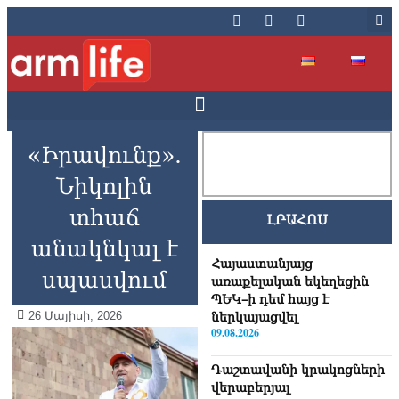
«Իրավունք».
Նիկոլին
տհաճ
ԼՐԱՀՈՍ
անակնկալ է
Հայաստանյայց
սպասվում
առաքելական եկեղեցին
ՊԵԿ–ի դեմ հայց է
26 Մայիսի, 2026
ներկայացվել
09.08.2026
Դաշտավանի կրակոցների
վերաբերյալ