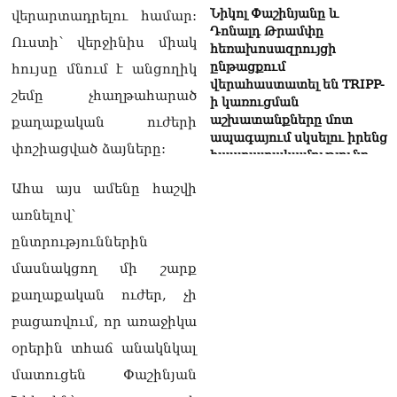
Նիկոլ Փաշինյանը և
վերարտադրելու համար:
Դոնալդ Թրամփը
Ուստի՝ վերջինիս միակ
հեռախոսազրույցի
ընթացքում
հույսը մնում է անցողիկ
վերահաստատել են TRIPP-
շեմը չհաղթահարած
ի կառուցման
աշխատանքները մոտ
քաղաքական ուժերի
ապագայում սկսելու իրենց
փոշիացված ձայները:
հաստատակամությունը
09.08.2026
Ահա այս ամենը հաշվի
Սեւանա լճում հեծանիվ-
առնելով`
նավակը շրջվել է.
ընտրություններին
քաղաքացիներին
օգնության են հասել
մասնակցող մի շարք
փրկարարները
09.08.2026
քաղաքական ուժեր, չի
բացառվում, որ առաջիկա
Ֆիդան. Թուրքիան
օրերին տհաճ անակնկալ
աջակցում է դեպի կայուն
խաղաղություն
մատուցեն Փաշինյան
Հայաստանի և Ադրբեջանի