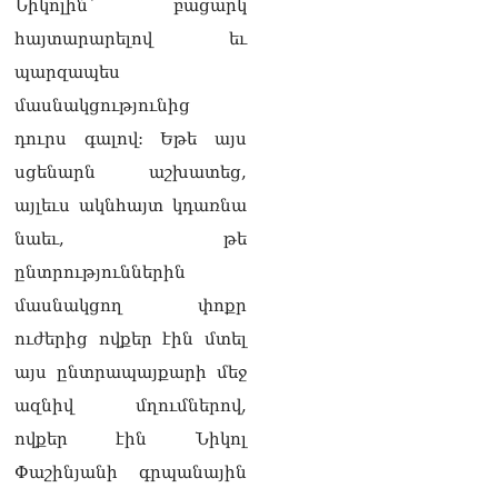
Նիկոլին՝ բացարկ
շարժմանը
09.08.2026
հայտարարելով եւ
Կայուն ու տևական
պարզապես
խաղաղության համար
մասնակցությունից
անհրաժեշտ է, որ
արցախցիները
դուրս գալով: Եթե այս
վերադառնան, գերիներն
սցենարն աշխատեց,
ազատ արձակվեն․
Բեգլարյան
այլեւս ակնհայտ կդառնա
08.08.2026
նաեւ, թե
Մաhացել է Մեսսիի հայրը
ընտրություններին
08.08.2026
մասնակցող փոքր
ՄԻՊ–ն անթույլատրելի է
ուժերից ովքեր էին մտել
համարում Արգամ
այս ընտրապայքարի մեջ
Աբրահամյանի վերաբերյալ
ՔԿ–ի հաղորդագրությունը
ազնիվ մղումներով,
08.08.2026
ովքեր էին Նիկոլ
ՏԵՍԱՆՅՈւԹ․ «Այսօր
Փաշինյանի գրպանային
զանգել եմ Ադրբեջանի