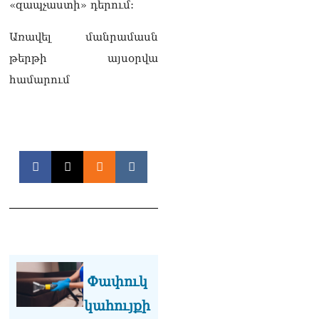
«զապչաստի» դերում:
նախագահին»․ Նիկոլ
Փաշինյան
08.08.2026
Առավել մանրամասն
թերթի այսօրվա
Կադրեր Հովիկ
համարում
Աբրահամյանի որդու՝
Արգամ Աբրահամյանի
ձերբակալությունից
08.08.2026
Ադրբեջանը և Հայաստանը
մեկ տարվա ընթացքում
կարևոր և վճռական քայլեր
են ձեռնարկել, որպեսզի
խաղաղությունը շոշափելի
իրականություն դարձնեն
երկու երկրների
ժողովուրդների համար․
Ֆրանսիայի ԱԳՆ մամուլի
քարտուղար
Փափուկ
08.08.2026
կահույքի