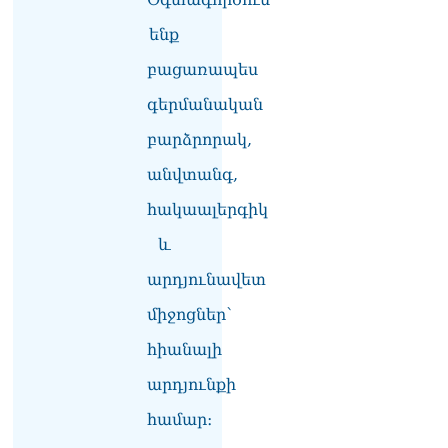
«Ցավոք, կլինեն շրջաններ,
որտեղ կտեղա կարկուտ»․
ենք
Գագիկ Սուրենյան
08.08.2026
բացառապես
գերմանական
Եկեղեցիների
համաշխարհային
բարձրորակ,
խորհուրդը խորապես
մտահոգված է Հայ
անվտանգ,
առաքելական եկեղեցու
հակաալերգիկ
շուրջ ստեղծված
իրավիճակով
և
08.08.2026
արդյունավետ
«Հրապարակ». Հայկ
Կոնջորյանի կնոջից շատ
միջոցներ՝
աշխատավարձ ստացող
պաշտոնյաների կանայք էլ
հիանալի
կան
արդյունքի
08.08.2026
համար։
Ի՞նչն է պակասում
լիակատար երջանկության