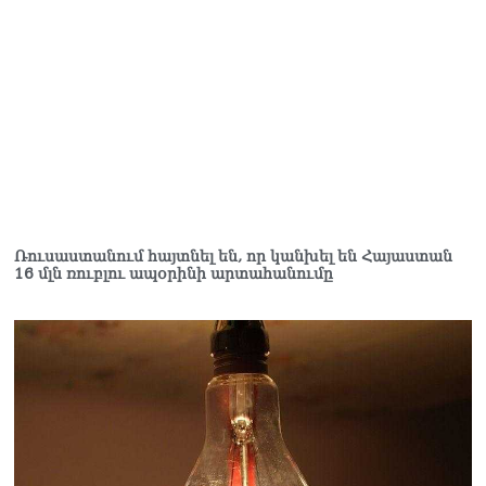
Հակոբյանին
07.08.2026
Նիկոլ Փաշինյանի քավոր
մարզպետն ավելի քան 5
տարում ոչ մի ասուլիս չի
տվել. Ոսկան Սարգսյան
07.08.2026
ՄԱԿ Գլխավոր
քարտուղարի ուղերձը
Ռուսաստանում հայտնել են, որ կանխել են Հայաստան
Փաշինյանին
16 մլն ռուբլու ապօրինի արտահանումը
արտահայտում է թերեւս
համաշխարհային
անցուդարձում շատ բան
որոշող կենտրոնների
տրամադրություններ
07.08.2026
Դուք էլ մի դատվեք, դուք
մի անգամ դատվել եք.
Ղազինյանը՝ ՔՊ–ականին