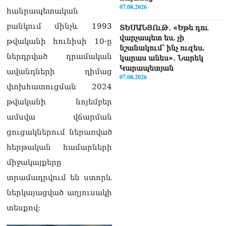
07.08.2026
հանրապետական
բանկում մինչև 1993
ՏԵՍԱՆՅՈւԹ․ «Եթե դու
վարչապետ ես, չի
թվականի հունիսի 10-ը
նշանակում՝ ինչ ուզես,
ներդրված դրամական
կարաս անես»․ Նարեկ
Կարապետյան
ավանդների դիմաց
07.08.2026
փոխհատուցման 2024
Խայտառակություն է, մի
թվականի նոյեմբեր
հատ ուշադիր լսեք՝
ամսվա վճարման
Ամենայն Հայոց
Կաթողիկոսի դատ.
ցուցակներում ներառված
Տիգրան Աբրահամյան
07.08.2026
հերթական համարների
միջակայքերը
ՏԵՍԱՆՅՈւԹ․ «Վեհափառ,
տրամադրվում են ստորև
վեհափառ»
վանկարկումների ու
ներկայացված աղյուսակի
հավատավոր ժողովրդի
տեսքով:
հոծ բազմության միջով
Կաթողիկոսը մտավ