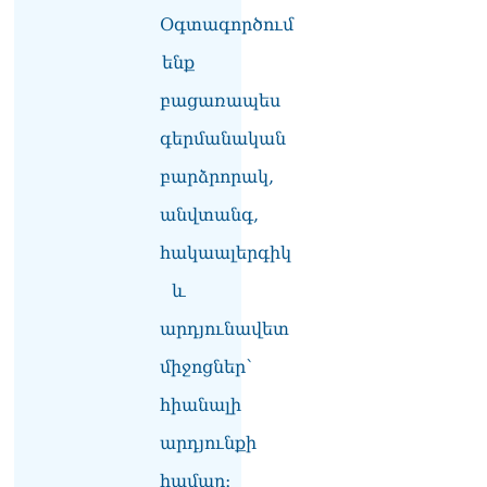
տվե՜ք այն էջը, որտեղ
Օգտագործում
գրված է Ուժեղ
Հայաստանի անունը, չեք
ենք
կարող, որովհետև նման էջ
այդ զեկույցում գոյություն
բացառապես
չունի. Ղահրամանյանը՝
Ղազարյանի
գերմանական
հայտարարության մասին
07.08.2026
բարձրորակ,
անվտանգ,
ՏԵՍԱՆՅՈւԹ․ Իմ
ընտանիքը փող չունի, իմ
հակաալերգիկ
աշխատավարձով է
ապրում. Թագուհի
և
Ղազարյանը հուզվեց
07.08.2026
արդյունավետ
միջոցներ՝
Ինչու ԱՄՆ նախագահ
Թրամփը Ուկրաինային
հիանալի
«Պատրիոտ» հրթիռներ չի
տրամադրի
արդյունքի
07.08.2026
համար։