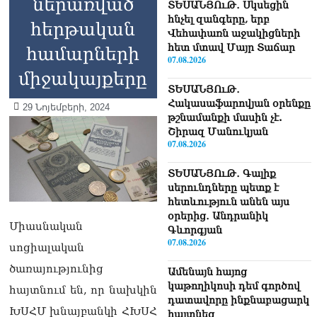
ներառված
ՏԵՍԱՆՅՈւԹ․ Սկսեցին
հնչել զանգերը, երբ
հերթական
Վեհափառն աջակիցների
հետ մտավ Մայր Տաճար
համարների
07.08.2026
միջակայքերը
ՏԵՍԱՆՅՈւԹ․
Հակասաֆարովյան օրենքը
29 Նոյեմբերի, 2024
թշնամանքի մասին չէ.
Շիրազ Մանուկյան
07.08.2026
ՏԵՍԱՆՅՈւԹ․ Գալիք
սերունդները պետք է
հետևություն անեն այս
օրերից․ Անդրանիկ
Միասնական
Գևորգյան
07.08.2026
սոցիալական
ծառայությունից
Ամենայն հայոց
կաթողիկոսի դեմ գործով
հայտնում են, որ նախկին
դատավորը ինքնաբացարկ
ԽՍՀՄ խնայբանկի ՀԽՍՀ
հայտնեց