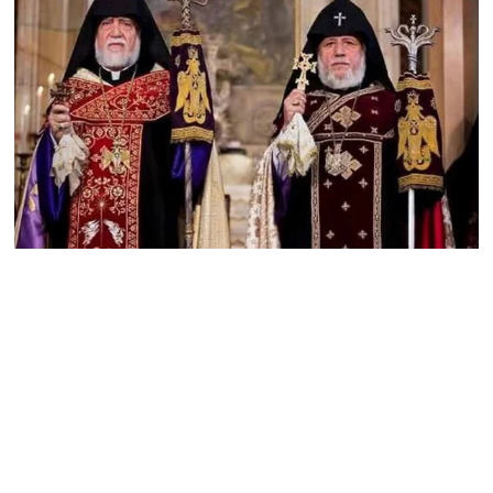
և նրա հոգևոր
առաքելության դեմ
ուղղված ՀՀ
իշխանությունների
գործողությունները
հակասահմանադրական
են և հակազգային. ՀՅԴ
Բյուրո
07.08.2026
Ծնողների շիրիմի մոտ
հայտնաբերել է
տղամարդու մшրմին,
հրшզեն և նшմшկ
07.08.2026
ՏԵՍԱՆՅՈւԹ․ ՔՊ-ն այսօր
դատում է ձեր խիղճը,
նրանց, ովքեր Հուդայի
ճանապարհով չեն գնացել.
Գառնիկ Դավթյան
07.08.2026