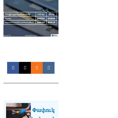
դատարան
07.08.2026
Ռուսաստանում հայտնել
են, որ կանխել են
Հայաստան 16 մլն ռուբլու
ապօրինի արտահանումը
07.08.2026
Ուղիղ միացում․ ԱՄՈԹԻ
ՕՐ․ Կաթողիկոսի գործով
դատական առաջին նիստը
07.08.2026
ՏԵՍԱՆՅՈւԹ․ «Այսօր ձեզ
համար ազգային ամոթի
օ՞ր է»․ լրագրողը՝ ՔՊ-
ական պատգամավոր
Ռուզաննա Երեմյանին
07.08.2026
Փափուկ
ՏԵՍԱՆՅՈւԹ․ «Հնարավո՞ր
է զրկվեք մանդատից»․