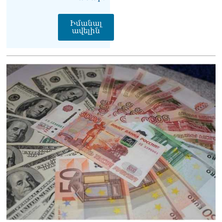
Փաշինյանը հասկացրել է,
որ Հայաստանին
Իմանալ
Եվրամիության հետ
ավելին
մերձեցման մղել է
Լուկաշենկոն
07.08.2026
ՀՀ–ի համար ԵԱՏՄ–ի հետ
համագործակցության
խորացումը
առաջնահերթություն է.
Փաշինյան
07.08.2026
ՀԲԸՄ-ն կոչ է անում
կասեցնել քրեական
վարույթը, որը հակասում է
մեր պատմական
ավանդույթներին
07.08.2026
Քննչական կոմիտեն
արձագանքել է Աննա