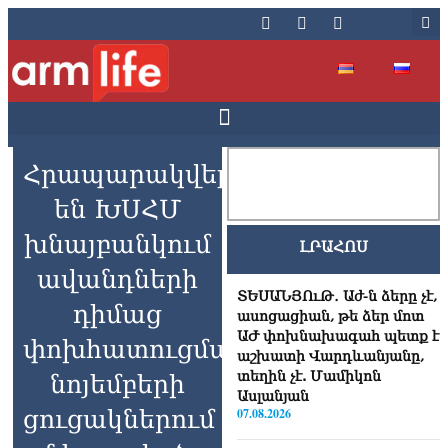
Հրապարակվել
են ԽՍՀՄ
խնայբանկում
ԼՐԱՀՈՍ
ավանդների
ՏԵՍԱՆՅՈւԹ․ Աժ-ն ձերը չէ,
դիմաց
ասոցացիան, թե ձեր մոտ
ԱԺ փոխնախագահ պետք է
փոխհատուցման
աշխատի Վարդևանյանը,
տեղին չէ. Մամիկոն
նոյեմբերի
Ասլանյան
ցուցակներում
07.08.2026