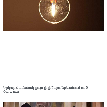
07.08.2026
Ռուսաստանը
ահազանգում է, որ կարող է
դադարել զբոսաշրջային
ռեսուրսի հոսքը դեպի
Հայաստան․ ինչ տեղի
կունենա
07.08.2026
Միշուստինը «ոտքի վրա»
շփվել է Փաշինյանի հետ
07.08.2026
ՏԵՍԱՆՅՈւԹ․ Այսօր մեր
ամոթի օրն է,
խայտառակություն է՝
դատում են Վեհափառին.
Մարիաննա
Երկար ժամանակ լույս չի լինելու Երևանում ու 9
մարզում
Ղահրամանյան
07.08.2026
Եկեղեցու հեղինակության