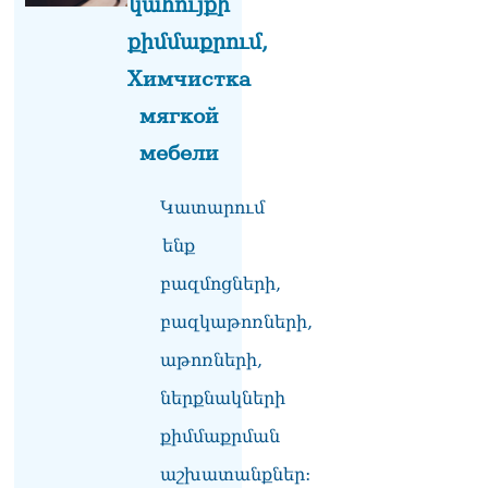
կահույքի
լրագրողը՝ Էդգար
Ղազարյանին
քիմմաքրում,
07.08.2026
Химчистка
ՏԵՍԱՆՅՈւԹ․ Փաշինյանը
мягкой
հայտարարել է, որ
Եվրամիությունը
мебели
Հայաստանի վրա
ազդեցության լծակներ
Կատարում
չունի
07.08.2026
ենք
ՏԵՍԱՆՅՈւԹ․ «Ցավոք,
բազմոցների,
լոգիստիկ խնդիրների
պատճառով մեր
բազկաթոռների,
փոխադարձ առևտրի
աթոռների,
ծավալն այնքան էլ մեծ չէ»․
Նիկոլ Փաշինյանը՝
ներքնակների
Ղրղզստանի նախագահին
07.08.2026
քիմմաքրման
Տիկի՜ն Ղազարյան, ցույց
աշխատանքներ: