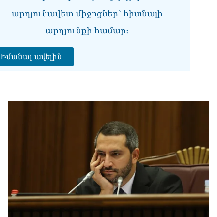
08.0
արդյունավետ միջոցներ՝ հիանալի
«Հ
արդյունքի համար։
08.0
«Ժ
Իմանալ ավելին
խմ
08.0
«Հ
դր
08.0
ՏԵ
փո
Մա
07.0
ՏԵ
աջ
07.0
ՏԵ