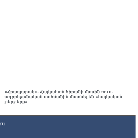
. Շիրազ Մանուկյան
8.2026
ՍԱՆՅՈւԹ․ Գալիք սերունդները պետք է հետևություն անեն
ս օրերից․ Անդրանիկ Գևորգյան
8.2026
ենայն հայոց կաթողիկոսի դեմ գործով դատավորը
քնաբացարկ հայտնեց
8.2026
ՍԱՆՅՈւԹ․ «Եթե դու վարչապետ ես, չի նշանակում՝ ինչ
զես, կարաս անես»․ Նարեկ Կարապետյան
8.2026
«Հրապարակ». Հայկական ծիրանի մասին ռուս-
յտառակություն է, մի հատ ուշադիր լսեք՝ Ամենայն Հայոց
ադրբեջանական սահմանին մատնել են «հայկական
թերթերը»
թողիկոսի դատ. Տիգրան Աբրահամյան
8.2026
ՍԱՆՅՈւԹ․ «Վեհափառ, վեհափառ» վանկարկումների ու
ru
վատավոր ժողովրդի հոծ բազմության միջով Կաթողիկոսը
ավ դատարան