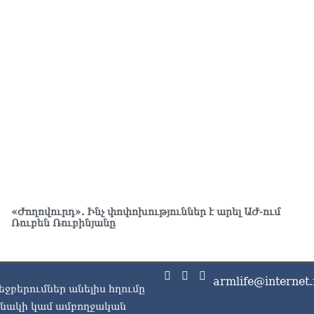
չէ
07.0
ՏԵ
այ
07.0
Ամ
ին
07.0
ՏԵ
ու
07.0
«Ժողովուրդ». Ինչ փոփոխություններ է արել ԱԺ-ում
Խա
Ռուբեն Ռուբինյանը
Կա
07.0
ՏԵ
armlife@internet.
եջբերումներ անելիս հղումը
հա
մտ
ասնակի կամ ամբողջական