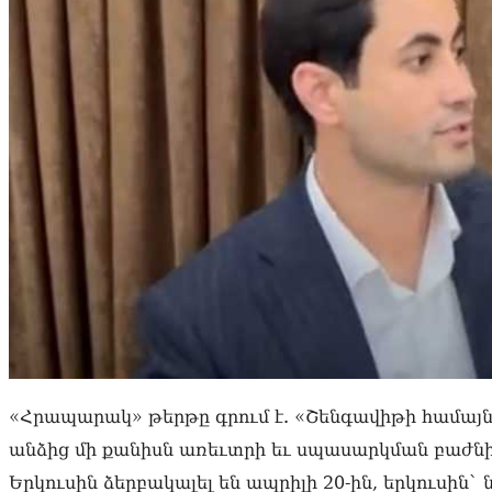
«Հրապարակ» թերթը գրում է. «Շենգավիթի համայ
անձից մի քանիսն առեւտրի եւ սպասարկման բաժնի
Երկուսին ձերբակալել են ապրիլի 20-ին, երկուսին