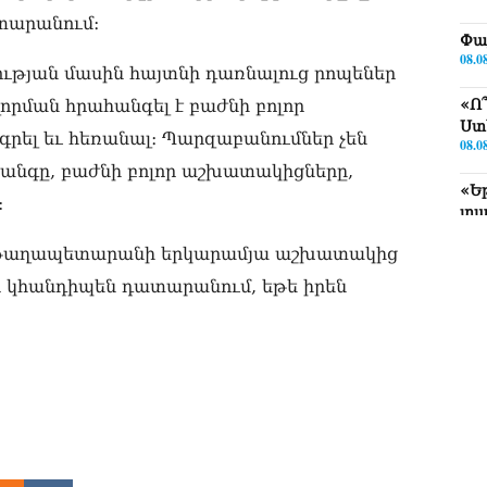
ետարանում։
Փա
08.0
ության մասին հայտնի դառնալուց րոպեներ
ման հրահանգել է բաժնի բոլոր
«Ո
Ստ
գրել եւ հեռանալ։ Պարզաբանումներ չեն
08.0
հանգը, բաժնի բոլոր աշխատակիցները,
«Ե
:
տա
08.0
լ թաղապետարանի երկարամյա աշխատակից
«Ց
որ կհանդիպեն դատարանում, եթե իրեն
Սո
08.0
Եկ
մտ
իր
08.0
«Հ