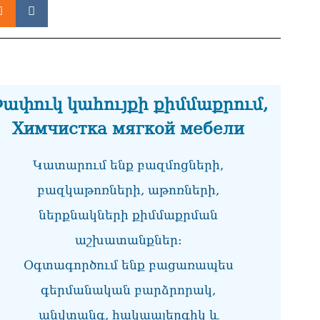
ստ
08.0
Ի՞
Մխ
08.0
ափուկ կահույքի քիմմաքրում,
Խա
ան
Химчистка мягкой мебели
վե
Փա
08.0
Կատարում ենք բազմոցների,
«Ժ
բազկաթոռների, աթոռների,
Ռո
08.0
ներքնակների քիմմաքրման
աշխատանքներ:
«Հ
ադ
Օգտագործում ենք բացառապես
08.0
գերմանական բարձրորակ,
«Հ
անվտանգ, հակաալերգիկ և
հա