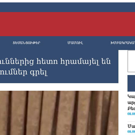
ՏԵՍԱՆՅՈՒԹԵՐ
ՄԱՄՈՒԼ
ԽՄԲԱԳՐԱԿԱ
ւններից հետո հրամայել են
ւմներ գրել
Կա
ար
Բե
08.0
Մա
08.0