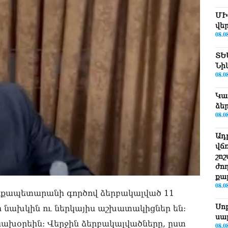
ՄԻ
վե
08.0
ՏԵ
Նի
08.0
Կա
ձե
08.0
Ադ
վճ
շո
ժո
քա
08.0
նքապետարանի գործով ձերբակալված 11
Սո
 նախկին ու ներկայիս աշխատակիցներ են:
սա
` նախօրեին։ Վերջին ձերբակալվածները, ըստ
08.0