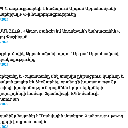
Պ–ն անթույլատրելի է համարում Արգամ Աբրահամյանի
րաբերյալ ՔԿ–ի հաղորդագրությունը
8.2026
ՍԱՆՅՈւԹ․ «Այսօր զանգել եմ Ադրբեջանի նախագահին»․
կոլ Փաշինյան
8.2026
դրեր Հովիկ Աբրահամյանի որդու՝ Արգամ Աբրահամյանի
րբակալությունից
8.2026
րբեջանը և Հայաստանը մեկ տարվա ընթացքում կարևոր և
ռական քայլեր են ձեռնարկել, որպեսզի խաղաղությունը
շափելի իրականություն դարձնեն երկու երկրների
ղովուրդների համար․ Ֆրանսիայի ԱԳՆ մամուլի
րտուղար
8.2026
բյանինը հայտնել է Մոսկվային մոտեցող 9 անօդաչու թռչող
րքերի խnցման մասին
8.2026