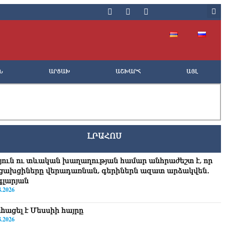
Ն
ԱՐՑԱԽ
ԱՇԽԱՐՀ
ԱՅԼ
ԼՐԱՀՈՍ
յուն ու տևական խաղաղության համար անհրաժեշտ է, որ
ցախցիները վերադառնան, գերիներն ազատ արձակվեն․
գլարյան
8.2026
hացել է Մեսսիի հայրը
8.2026