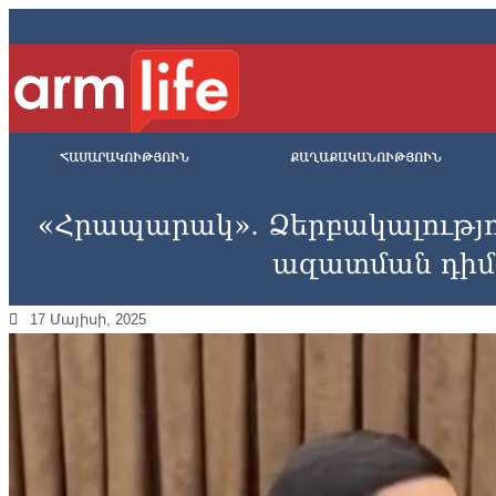
ՀԱՍԱՐԱԿՈՒԹՅՈՒՆ
ՔԱՂԱՔԱԿԱՆՈՒԹՅՈՒՆ
«Հրապարակ». Ձերբակալությո
ազատման դիմո
17 Մայիսի, 2025