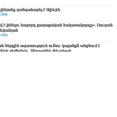
շինյանը զանգահարել է Ալիևին
8.2026
՞վ է լինելու հաջորդ քաղաքական հակառակորդը». Ռուզան
եփանյան
8.2026
թե ներքին ազատություն ունես, կալանքն անցնում է
նելի ռեժիմով»․ Անդրանիկ Թևանյան
8.2026
ավոք, կլինեն շրջաններ, որտեղ կտեղա կարկուտ»․ Գագիկ
ւրենյան
8.2026
եղեցիների համաշխարհային խորհուրդը խորապես
ահոգված է Հայ առաքելական եկեղեցու շուրջ ստեղծված
ավիճակով
8.2026
րապարակ». Հայկ Կոնջորյանի կնոջից շատ աշխատավարձ