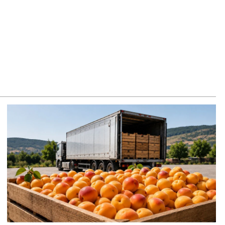
8.2026
րապարակ». Խիստ զգուշացրել են, սպառնացել ազատել
8.2026
ողովուրդ». Աղվան Վարդանյանը մեկուսացած է
բակցությունից
8.2026
րապարակ». Հեռացող պատգամավորների հաշվին 5 մլն
ամ գումար է փոխանցվել
8.2026
ՍԱՆՅՈւԹ․ Աժ-ն ձերը չէ, ասոցացիան, թե ձեր մոտ ԱԺ
խնախագահ պետք է աշխատի Վարդևանյանը, տեղին չէ.
միկոն Ասլանյան
8.2026
ՍԱՆՅՈւԹ․ Սկսեցին հնչել զանգերը, երբ Վեհափառն
ակիցների հետ մտավ Մայր Տաճար
8.2026
ՍԱՆՅՈւԹ․ Հակասաֆարովյան օրենքը թշնամանքի մասին