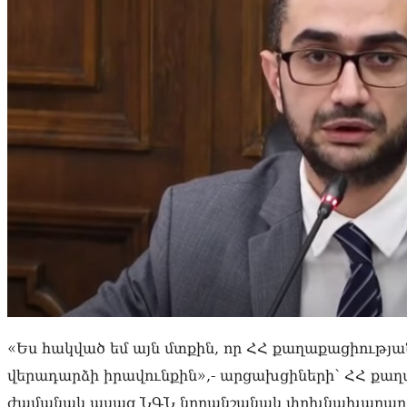
«Ես հակված եմ այն մտքին, որ ՀՀ քաղաքացիությա
վերադարձի իրավունքին»,- արցախցիների՝ ՀՀ քաղ
ժամանակ ասաց ՆԳՆ նորանշանակ փոխնախարար Ար