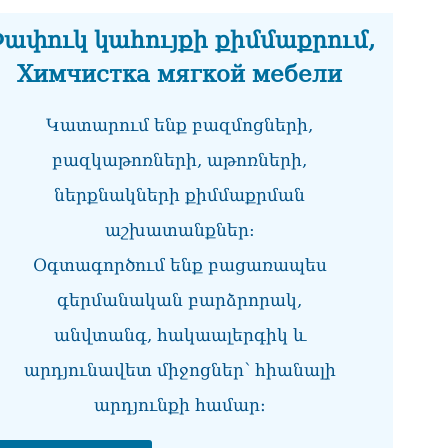
ՏԵ
ափուկ կահույքի քիմմաքրում,
տե
05.0
Химчистка мягкой мебели
ՌԻ
Կատարում ենք բազմոցների,
հա
05.0
բազկաթոռների, աթոռների,
ՏԵ
ներքնակների քիմմաքրման
մտ
աշխատանքներ:
Հա
05.0
Օգտագործում ենք բացառապես
ՏԵ
գերմանական բարձրորակ,
05.0
անվտանգ, հակաալերգիկ և
«Բ
հա
արդյունավետ միջոցներ՝ հիանալի
05.0
արդյունքի համար։
Ու
Ազ