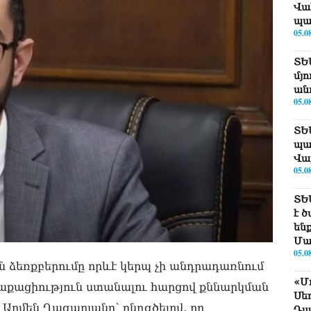
Վա
պա
05.0
ՏԵ
մյո
ան
05.0
ՏԵ
պա
Վա
05.0
ՏԵ
է 
են
Մա
05.0
ն ձեռքբերումը որևէ կերպ չի անդրադառնում
«Մ
աքացիություն ստանալու հարցով քննարկման
Սե
մեն Ղազարյանը՝ ընդգծելով, որ
Դա