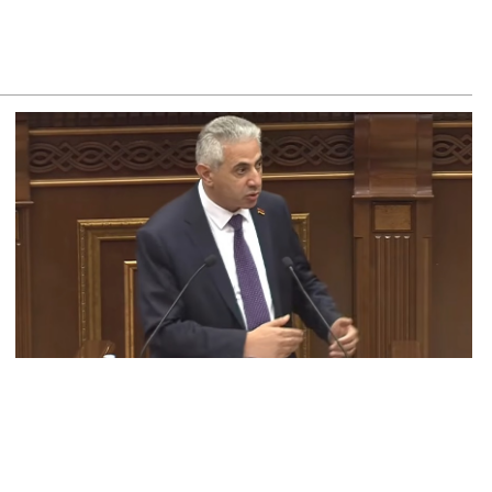
8.2026
եկտրաէներգիայի անջատումներ Երևանում և 9 մարզերում
8.2026
ողովուրդ». Կառավարությունում անորոշություն է․ բոլորը
ասում են Լիլիթ Մակունցի որոշումներին
8.2026
րապարակ». Արայիկ Հարությունյանն աչք է դրել
նավազյանի աթոռին
8.2026
ողովուրդ». Ընտրությունների օրը Մոսկվայից ՀՀ ժամանած
վհաննես Սահակյանը շուրջ երեք ամիս չի կարողանում
րադառնալ ՌԴ
8.2026
րապարակ»․ Էդգար Ղազարյանը`ոսկոր ՔՊ-ի կոկորդին
8.2026
րապարակ». Պապիկյանի հետ կոշտ զրույց է կայացել.