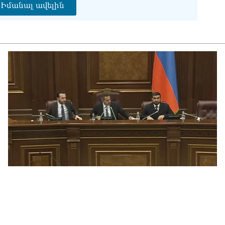
Իմանալ ավելին
05.0
Էլ
05.0
«Ժ
սպ
05.0
«Հ
Մա
05.0
«Ժ
Հո
վե
05.0
«Հ
05.0
«Հ