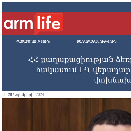
ՀԱՍԱՐԱԿՈՒԹՅՈՒՆ
ՔԱՂԱՔԱԿԱՆՈՒԹՅՈՒՆ
ՀՀ քաղաքացիության ձեռք
հակասում ԼՂ վերադար
փոխնախ
29 Նոյեմբերի, 2024