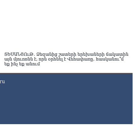
ւյնիսկ մտադրություն ուներ Ալեն Սիմոնյանի ճակատագրին
ժանացնել
8.2026
ՏԵՍԱՆՅՈւԹ․ Ձեզանից շատերի երեխաների ճակատին
այն մյուռոնն է, որն օրհնել է Վեհափառը․ հասկանու՞մ
եք ինչ եք անում
ru