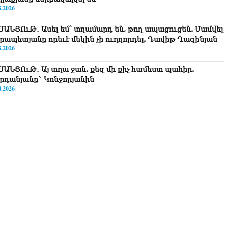
8.2026
ՍԱՆՅՈւԹ․ Ասել եմ՝ տղամարդ են, թող ապացուցեն. Սամվել
րապետյանը որեւէ մեկին չի ուղղորդել. Դավիթ Ղազինյան
8.2026
ՍԱՆՅՈւԹ․ Այ տղա ջան, քեզ մի քիչ համեստ պահիր.
րդանյանը` Կոնջորյանին
8.2026
ՍԱՆՅՈւԹ․ «Եթե որևէ մեկիդ իմաստություն է պակասում,
ղ խնդրի Աստծուց, և նրան կտրվի»․ Ռուբեն Մխիթարյան
8.2026
ստաբանները բողոքներ են ներկայացրել Անդրանիկ
անյանի կալանքի վերաբերյալ դատական ակտերի դեմ
8.2026
ոկորդիլոսների բուծարանն ի՞նչ եղավ»․ լրագրողը՝ Գարիկ
րգսյանին
8.2026