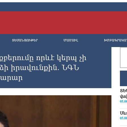
ՏԵՍԱՆՅՈՒԹԵՐ
ՄԱՄՈՒԼ
ԽՄԲԱԳՐԱԿԱ
բերումը որևէ կերպ չի
ձի իրավունքին. ՆԳՆ
արար
ՏԵ
փո
05.0
Սև
05.0