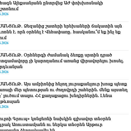
հագն Ալեքսանյանն ընտրվեց ԱԺ փոխխոսնակի
շտոնում
8.2026
ՍԱՆՅՈւԹ․ Ձեզանից շատերի երեխաների ճակատին այն
ւռոնն է, որն օրհնել է Վեհափառը․ հասկանու՞մ եք ինչ եք
ում
8.2026
ՍԱՆՅՈւԹ․ Օրհներգի ժամանակ ձեռքը սրտին դրած
տգամավորը չի կարողանում առանց վիրավորելու խոսել․
րդևանյան
8.2026
ՍԱՆՅՈւԹ․ Այս ամբիոնից հնչող յուրաքանչյուր խոսք պետք
ծառայի մեր պետության ու ժողովրդի շահերին. մենք այստեղ
ք՝ լուծում տալու ՀՀ քաղաքացու խնդիրներին. Լենա
թևոսյան
8.2026
ուլտի Գրուպ» կոնցեռնի նախկին գլխավոր տնօրեն
դրակ Առուստամյանն ու ներկա տնօրեն Արթուր
լլաքյանը ձերբակալվել են