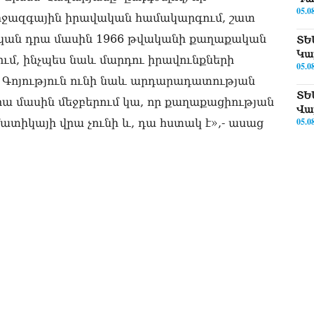
05.0
միջազգային իրավական համակարգում, շատ
եր կան դրա մասին 1966 թվականի քաղաքական
ՏԵ
Կա
մ, ինչպես նաև մարդու իրավունքների
05.0
վ: Գոյություն ունի նաև արդարադատության
ՏԵ
րա մասին մեջբերում կա, որ քաղաքացիության
Վա
05.0
մատիկայի վրա չունի և, դա հստակ է»,- ասաց
ՏԵ
թո
05.0
Փա
Թև
05.0
«Կ
Սա
05.0