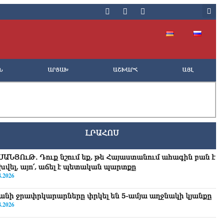
Ն
ԱՐՑԱԽ
ԱՇԽԱՐՀ
ԱՅԼ
ԼՐԱՀՈՍ
ՍԱՆՅՈւԹ․ Դուք նշում եք, թե Հայաստանում ահագին բան է
խվել, այո՛, աճել է պետական պարտքը
8.2026
անի ջրափրկարարները փրկել են 5-ամյա աղջնակի կյանքը
8.2026