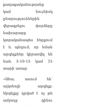
իրավիճակով
քաղաքականությանը
08.08.2026
կամ նույնիսկ
«Հրապարակ». Հայկ
ընտրություններին
Կոնջորյանի կնոջից շատ
վերագրելու փորձերը
աշխատավարձ ստացող
պաշտոնյաների կանայք էլ
նախարարը
կան
կտրականապես հերքում
08.08.2026
է և պնդում, որ նման
Ի՞նչն է պակասում
արգելքներ կիրառվել են
լիակատար երջանկության
համար. Մխիթարյանը նշել
նաև 5-10-15 կամ 25
է կարիերայի գլխավոր
տարի առաջ։
երազանքի մասին
08.08.2026
«Ահա, ասում են՝
Խաղաղությունն անշրջելի
ալկոհոլի արգելք։
դարձնելու համար
անհրաժեշտություն է
Արգելքը դրված է ոչ թե
«Լեռնային Ղարաբաղի
ամբողջ գինու
հայերի վերադարձի»