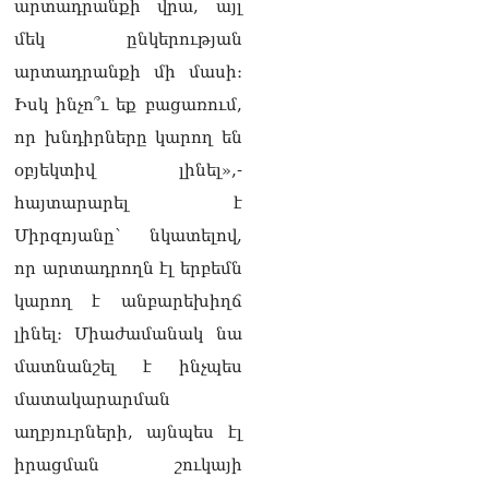
իրավունքի մասին
արտադրանքի վրա, այլ
խոսույթը չշարունակելը.
մեկ ընկերության
Փաշինյան
08.08.2026
արտադրանքի մի մասի։
Իսկ ինչո՞ւ եք բացառում,
«Ժողովուրդ». Ինչ
փոփոխություններ է արել
որ խնդիրները կարող են
ԱԺ-ում Ռուբեն
օբյեկտիվ լինել»,-
Ռուբինյանը
08.08.2026
հայտարարել է
Միրզոյանը՝ նկատելով,
«Հրապարակ». Հայկական
ծիրանի մասին ռուս-
որ արտադրողն էլ երբեմն
ադրբեջանական
կարող է անբարեխիղճ
սահմանին մատնել են
«հայկական թերթերը»
լինել։ Միաժամանակ նա
08.08.2026
մատնանշել է ինչպես
«Հրապարակ». Փաշինյանը
մատակարարման
որս է սկսել Ծառուկյանի
աղբյուրների, այնպես էլ
համախոհների նկատմամբ
08.08.2026
իրացման շուկայի