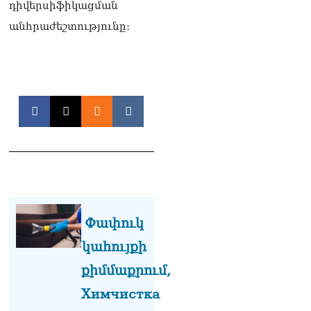
դիվերսիֆիկացման
«Հրապարակ». Խիստ
զգուշացրել են,
անհրաժեշտությունը։
սպառնացել ազատել
08.08.2026
«Ժողովուրդ». Աղվան
Վարդանյանը մեկուսացած
է խմբակցությունից
08.08.2026
«Հրապարակ». Հեռացող
պատգամավորների
հաշվին 5 մլն դրամ գումար
է փոխանցվել
08.08.2026
Փափուկ
ՏԵՍԱՆՅՈւԹ․ Աժ-ն ձերը չէ,
ասոցացիան, թե ձեր մոտ
կահույքի
ԱԺ փոխնախագահ պետք է
քիմմաքրում,
աշխատի Վարդևանյանը,
տեղին չէ. Մամիկոն
Химчистка
Ասլանյան
07.08.2026