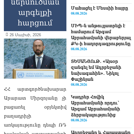
ներմուծման
Մաhացել է Մեսսիի հայրը
արգելքի
08.08.2026
հարցում
ՄԻՊ–ն անթույլատրելի է
համարում Արգամ
26 Մայիսի, 2026
Աբրահամյանի վերաբերյալ
ՔԿ–ի հաղորդագրությունը
08.08.2026
ՏԵՍԱՆՅՈւԹ․ «Այսօր
զանգել եմ Ադրբեջանի
նախագահին»․ Նիկոլ
Փաշինյան
08.08.2026
ՀՀ արտգործնախարար
Կադրեր Հովիկ
Արարատ Միրզոյանը չի
Աբրահամյանի որդու՝
բացառել օբյեկտիվ
Արգամ Աբրահամյանի
ձերբակալությունից
բաղադրիչի
08.08.2026
առկայությունը դեպի ՌԴ
Ադրբեջանը և Հայաստանը