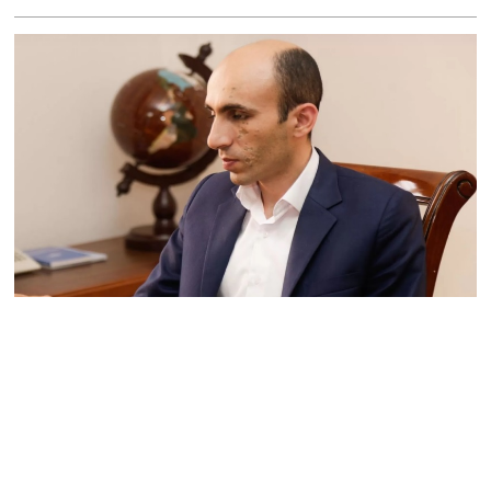
Կաթողիկոսը մտավ
դատարան
07.08.2026
Ռուսաստանում հայտնել
են, որ կանխել են
Հայաստան 16 մլն ռուբլու
ապօրինի արտահանումը
07.08.2026