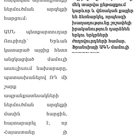
հայկական արտադրանքի
մեկ տարվա ընթացքում
ներմուծման արգելքի
կարևոր և վճռական քայլեր
են ձեռնարկել, որպեսզի
հարցում։
խաղաղությունը շոշափելի
իրականություն դարձնեն
ԱՄՆ պետքարտուղար
երկու երկրների
Ռուբիոյի՝ Երևան
ժողովուրդների համար․
Ֆրանսիայի ԱԳՆ մամուլի
կատարած այցից հետո
քարտուղար
08.08.2026
անցկացված մամուլի
ասուլիսում նախարարը,
Սոբյանինը հայտնել է
Մոսկվային մոտեցող 9
պատասխանելով ՌԴ մի
անօդաչու թռչող սարքերի
շարք
խnցման մասին
08.08.2026
ապրանքատեսակների
ներմուծման արգելքի
Փաշինյանը զանգահարել է
Ալիևին
մասին հարցին,
08.08.2026
հայտարարել է, որ
«Ո՞վ է լինելու հաջորդ
Հայաստանը չի