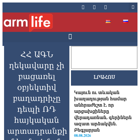
ՀՀ ԱԳՆ
ղեկավարը չի
բացառել
ԼՐԱՀՈՍ
օբյեկտիվ
Կայուն ու տևական
բաղադրիչը
խաղաղության համար
անհրաժեշտ է, որ
դեպի ՌԴ
արցախցիները
վերադառնան, գերիներն
հայկական
ազատ արձակվեն․
արտադրանքի
Բեգլարյան
08.08.2026