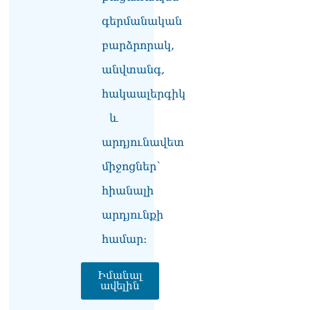
դատավորը ինքնաբացարկ
հայտնեց
գերմանական
07.08.2026
բարձրորակ,
ՏԵՍԱՆՅՈւԹ․ «Եթե դու
անվտանգ,
վարչապետ ես, չի
նշանակում՝ ինչ ուզես,
հակաալերգիկ
կարաս անես»․ Նարեկ
Կարապետյան
և
07.08.2026
արդյունավետ
Խայտառակություն է, մի
միջոցներ՝
հատ ուշադիր լսեք՝
Ամենայն Հայոց
հիանալի
Կաթողիկոսի դատ.
Տիգրան Աբրահամյան
արդյունքի
07.08.2026
համար։
ՏԵՍԱՆՅՈւԹ․ «Վեհափառ,
վեհափառ»
Իմանալ
վանկարկումների ու
ավելին
հավատավոր ժողովրդի
հոծ բազմության միջով