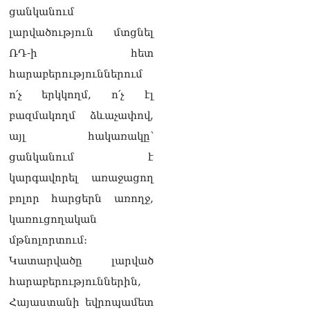
քաղաքական
ցանկանում
հակառակորդը». Ռուզան
Ստեփանյան
լարվածություն մտցնել
08.08.2026
ՌԴ-ի հետ
«Եթե ներքին
հարաբերություններում
ազատություն ունես,
ո՛չ երկկողմ, ո՛չ էլ
կալանքն անցնում է
տանելի ռեժիմով»․
բազմակողմ ձևաչափով,
Անդրանիկ Թևանյան
այլ հակառակը՝
08.08.2026
ցանկանում է
«Ցավոք, կլինեն շրջաններ,
կարգավորել առաջացող
որտեղ կտեղա կարկուտ»․
Գագիկ Սուրենյան
բոլոր հարցերն առողջ,
08.08.2026
կառուցողական
Եկեղեցիների
մթնոլորտում։
համաշխարհային
Կատարվածը լարված
խորհուրդը խորապես
մտահոգված է Հայ
հարաբերություններին,
առաքելական եկեղեցու
Հայաստանի եվրոպամետ
շուրջ ստեղծված