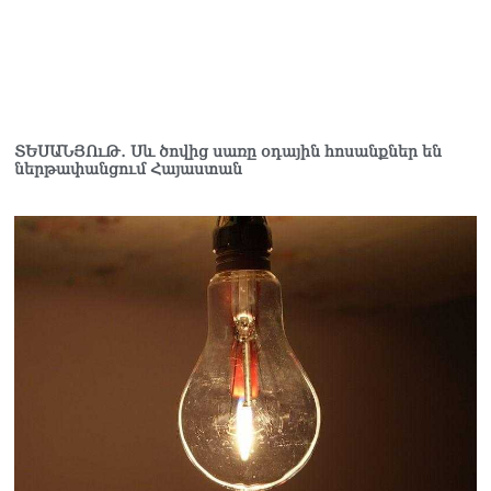
08.08.2026
«Եթե ներքին
ազատություն ունես,
կալանքն անցնում է
տանելի ռեժիմով»․
Անդրանիկ Թևանյան
ՏԵՍԱՆՅՈւԹ․ Սև ծովից սառը օդային հոսանքներ են
08.08.2026
ներթափանցում Հայաստան