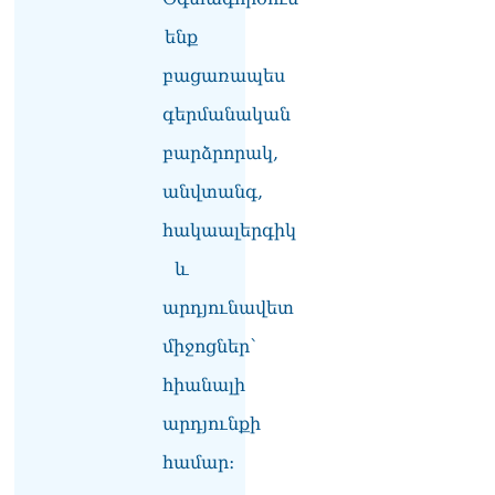
ենք
ՄԻՊ–ն անթույլատրելի է
համարում Արգամ
բացառապես
Աբրահամյանի վերաբերյալ
ՔԿ–ի հաղորդագրությունը
գերմանական
08.08.2026
բարձրորակ,
ՏԵՍԱՆՅՈւԹ․ «Այսօր
անվտանգ,
զանգել եմ Ադրբեջանի
նախագահին»․ Նիկոլ
հակաալերգիկ
Փաշինյան
08.08.2026
և
Կադրեր Հովիկ
արդյունավետ
Աբրահամյանի որդու՝
միջոցներ՝
Արգամ Աբրահամյանի
ձերբակալությունից
հիանալի
08.08.2026
արդյունքի
Ադրբեջանը և Հայաստանը
մեկ տարվա ընթացքում
համար։
կարևոր և վճռական քայլեր