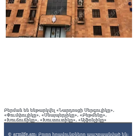
Բերման են ենթարկվել «Նարդոսցի Սերգուլիկը»,
«Փումփուլիկը», «Սնայպերչիկը», «Բեթմենը»,
«Խուճուճիկը», «Խուտուտիկը», «Այֆոնչիկը»
© armlife.am: Բոլոր իրավունքները պաշտպանված են: