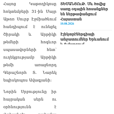
Հայոց Կաթողիկոսը
ՏԵՍԱՆՅՈւԹ․ Սև ծովից
սառը օդային հոսանքներ
հոկտեմբերի 31-ին Մայր
են ներթափանցում
Աթոռ Սուրբ Էջմիածնում
Հայաստան
10.08.2026
հանդիպում է ունեցել
Շիրակի և Արթիկի
Էլեկտրէներգիայի
անջատումներ Երևանում
թեմերի հոգևոր
և 9 մարզում
10.08.2026
սպասավորների հետ՝
ուղեկցությամբ Արթիկի
Բաքվի նավթային
տերմինալում հրդեհ է
թեմի առաջնորդ
բռնկվել
Գերաշնորհ Տ. Նարեկ
10.08.2026
եպիսկոպոս Ավագյանի։
Բերման են ենթարկվել
«Նարդոսցի Սերգուլիկը»,
Նորին Սրբությունը իր
«Փումփուլիկը»,
հայրական սերն ու
«Սնայպերչիկը»,
«Բեթմենը»,
օրհնությունն է
«Խուճուճիկը»,