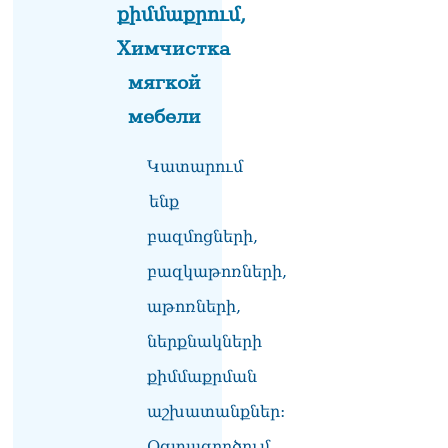
քաղաքացիներին
քիմմաքրում,
օգնության են հասել
Химчистка
փրկարարները
09.08.2026
мягкой
Ֆիդան. Թուրքիան
мебели
աջակցում է դեպի կայուն
խաղաղություն
Կատարում
Հայաստանի և Ադրբեջանի
շարժմանը
ենք
09.08.2026
բազմոցների,
Կայուն ու տևական
խաղաղության համար
բազկաթոռների,
անհրաժեշտ է, որ
աթոռների,
արցախցիները
վերադառնան, գերիներն
ներքնակների
ազատ արձակվեն․
Բեգլարյան
քիմմաքրման
08.08.2026
աշխատանքներ:
Մաhացել է Մեսսիի հայրը
08.08.2026
Օգտագործում