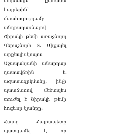
փոխանցել քահանա
«Խուտուտիկը»,
«Այֆոնչիկը»
հայրերին՝
10.08.2026
մտահոգությամբ
ԱՄՆ նախկին նախագահ
անդրադառնալով
Ջո Բայդենի քաղցկեղը
Շիրակի թեմի առաջնորդ
տարածվել է, շատ ցավ է
պատճառում. ինչ է
Գերաշնորհ Տ․ Միքայել
հայտնում որդին
10.08.2026
արքեպիսկոպոս
Աջապահյանի անարդար
Վաշինգտոնյան
դատավճռին և
գագաթնաժողովից մեկ
տարի անց. ուր են հասել
ազատազրկմանը, ինչի
կողմերը և ինչ հարցեր են
պատճառով մեծապես
դեռ մնում չլուծված
10.08.2026
տուժել է Շիրակի թեմի
հոգևոր կյանքը։
«Երբ Եկեղեցու
ինքնավարությունը
դառնում է քրեական
Հայոց Հայրապետը
գործ»․ Լիլիա Շուշանյան
պատգամել է, որ
09.08.2026