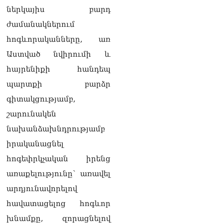
ներկայիս բարդ
Հայաստանյայց
ժամանակներում
առաքելական եկեղեցին
ՊԵԿ–ի դեմ հայց է
հոգևորականները, առ
ներկայացվել
Աստված նվիրումի և
09.08.2026
հայրենիքի հանդեպ
Դաշտավանի կրակոցների
պարտքի բարձր
վերաբերյալ
տեղեկատվությունը չի
գիտակցությամբ,
համապատասխանում
շարունակեն
իրականությանը,
հրազենային վնասվածքով
նախանձախնդրությամբ
որևէ անձ չկա
իրականացնել
09.08.2026
հոգեփրկչական իրենց
Վեհափառի գործի նոր
առաքելությունը՝ առավել
մակագրման ընտրությունը
երկու դատավորի միջև է.
արդյունավորելով
«Փաստինֆո»
09.08.2026
հավատացելոց հոգևոր
խնամքը, զորացնելով