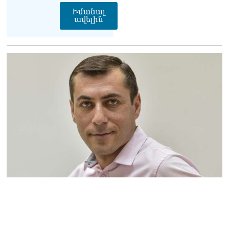
են ձեռնարկել, որպեսզի
Իմանալ
խաղաղությունը շոշափելի
ավելին
իրականություն դարձնեն
երկու երկրների
ժողովուրդների համար․
Ֆրանսիայի ԱԳՆ մամուլի
քարտուղար
08.08.2026
Սոբյանինը հայտնել է
Մոսկվային մոտեցող 9
անօդաչու թռչող սարքերի
խnցման մասին
08.08.2026
Փաշինյանը զանգահարել է
Ալիևին
08.08.2026
«Ո՞վ է լինելու հաջորդ
քաղաքական
հակառակորդը». Ռուզան
Ստեփանյան