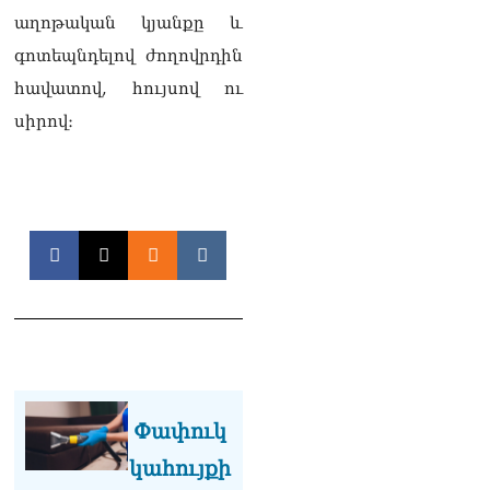
Արգամ Աբրահամյանը 2
աղոթական կյանքը և
ամսով կալանավորվեց
09.08.2026
գոտեպնդելով ժողովրդին
հավատով, հույսով ու
Ծեծկռտnւք՝ Արարատի
մարզում. հնչել են նաև
սիրով։
կրակnցներ, կան 10-ից
ավելի վիրավnրներ
09.08.2026
Նիկոլ Փաշինյանը և
Դոնալդ Թրամփը
հեռախոսազրույցի
ընթացքում
վերահաստատել են TRIPP-
ի կառուցման
աշխատանքները մոտ
ապագայում սկսելու իրենց
հաստատակամությունը
09.08.2026
Փափուկ
Սեւանա լճում հեծանիվ-
կահույքի
նավակը շրջվել է.