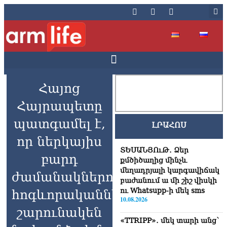
Հայոց
Հայրապետը
պատգամել է,
ԼՐԱՀՈՍ
որ ներկայիս
ՏԵՍԱՆՅՈւԹ․ Ձեր
բարդ
քմծիծաղից մինչև
մեղադրյալի կարգավիճակ
ժամանակներում
բաժանում ա մի շիշ վիսկի
ու Whatsupp-ի մեկ sms
հոգևորականները
10.08.2026
շարունակեն
«TTRIPP»․ մեկ տարի անց՝